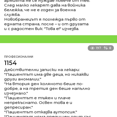
армията не се нуждае повече от теб.
След малко лекарят дава на войника
бележка, че не е годен за военна
служба.
Новобранецът я поглежда първо от
едната страна, после – и от другата
и с радостен вик: "Това е!" изчезва.
197
8
ПРОФЕСИОНАЛНИ
1154
Действителни записки на лекари:
"Пациентът има две деца, но никакви
други аномалии."
"На втория ден коляното беше по-
добре, а на третия ден беше напълно
изчезнало."
"Пациентът е тъжен и плаче
непрекъснато. Освен това е и
депресиран."
"Пациентът отказва аутопсия."
"Пациентът няма предишен опит със