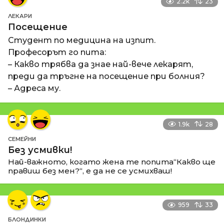
2.2k
23
ЛЕКАРИ
Посещение
Студент по медицина на изпит.
Професорът го пита:
– Какво трябва да знае най-вече лекарят,
преди да тръгне на посещение при болния?
– Адреса му.
1.9k
28
СЕМЕЙНИ
Без усмивки!
Най-важното, когато жена те попита“Какво ще
правиш без мен?“, е да не се усмихваш!
959
33
БЛОНДИНКИ