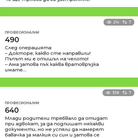
214
7
ПРОФЕСИОНАЛНИ
490
След операцията:
– Докторе, какво сте направили!
Пъпът ми е отишъл на челото!
– Ама затова пък каква вратовръзка
имате…
358
7
ПРОФЕСИОНАЛНИ
640
Млади родители трябвало да отидат
при адвокат, за да подпишат някакви
документи, но не успяли да намерят
бавачка за малкия си син и затова се