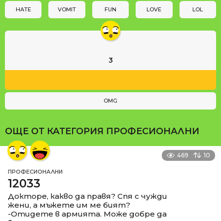
n
HATE
VOMIT
FUN
LOVE
LOL
3
OMG
ОЩЕ ОТ КАТЕГОРИЯ
ПРОФЕСИОНАЛНИ
469
10
ПРОФЕСИОНАЛНИ
12033
Докторе, какво да правя? Спя с чужди
жени, а мъжете им ме бият?
-Отидете в армията. Може добре да