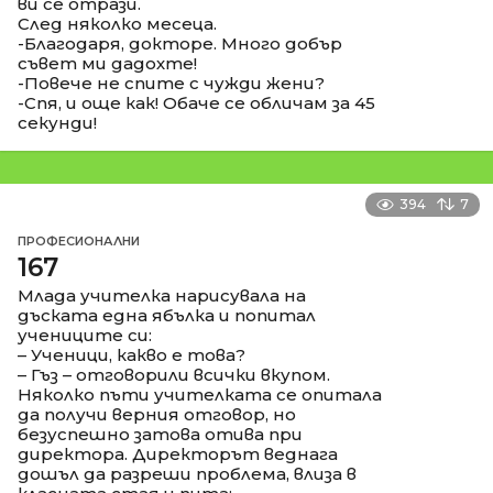
ви се отрази.
След няколко месеца.
-Благодаря, докторе. Много добър
съвет ми дадохте!
-Повече не спите с чужди жени?
-Спя, и още как! Обаче се обличам за 45
секунди!
394
7
ПРОФЕСИОНАЛНИ
167
Млада учителка нарисувала на
дъската една ябълка и попитал
учениците си:
– Ученици, какво е това?
– Гъз – отговорили всички вкупом.
Няколко пъти учителката се опитала
да получи верния отговор, но
безуспешно затова отива при
директора. Директорът веднага
дошъл да разреши проблема, влиза в