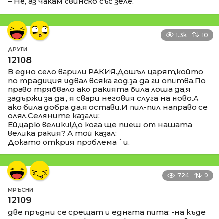
– Не, аз чакам свинско със зеле.
1.3k
10
ДРУГИ
12108
В едно село варили РАКИЯ.Дошъл царят,който
по традиция идвал всяка год.за да ги опитва.По
право трябвало ако ракията била лоша да,я
задържи за да , я свари неговия слуга на ново.А
ако била добра да,я остави.И пил-пил направо се
олял.Селяните казали:
Ей,царю велики!До кога ще пиеш от нашата
велика ракия? А той казал:
Докато открия проблема `и.
724
9
МРЪСНИ
12109
две пръдни се срещат и едната пита: -на къде