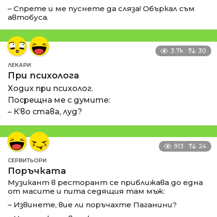
– Спрете и ме пуснете да сляза! Объркал съм
автобуса.
3.7k
30
ЛЕКАРИ
При психолога
Ходих при психолог.
Посрещна ме с думите:
– К’во става, луд?
913
24
СЕРВИТЬОРИ
Поръчката
Музикант в ресторант се приближава до една
от масите и пита седящия там мъж:
– Извинете, вие ли поръчахте Паганини?