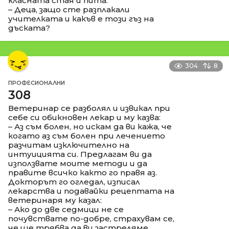
класната стая и пита:
– Деца, защо сте разплакали
учителката и какъв е този гъз на
дъската?
304
8
ПРОФЕСИОНАЛНИ
308
Ветеринар се разболял и извикал при
себе си обикновен лекар и му казва:
– Аз съм болен, но искам да ви кажа, че
когато аз съм болен при лечението
разчитам изключително на
интуицията си. Предлагам ви да
използвате моите методи и да
правите всичко както го правя аз.
Докторът го огледал, изписал
лекарства и подавайки рецептата на
ветеринаря му казал:
– Ако до две седмици не се
почувствате по-добре, страхувам се,
че ще трябва да ви застреляме.