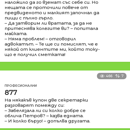
наложило да го вземат със себе си. Но
нещата се проточили повече от
предвиденото и малкият започнал да
пищи с пълно гърло.
– Да затворим ли вратата, за да не
притеснява колегите ви? – попитала
майката.
– Няма проблем! – отговорил
адвокатът. – Те ще си помислят, че е
някой от клиентите ми, който току-
що е получил сметката!
466
7
ПРОФЕСИОНАЛНИ
877
На някакъв купон две секретарки
разговарят помежду си:
– Забелязала ли си колко добре се
облича Петров? – казва едната.
– И колко бързо! – допълва другата.