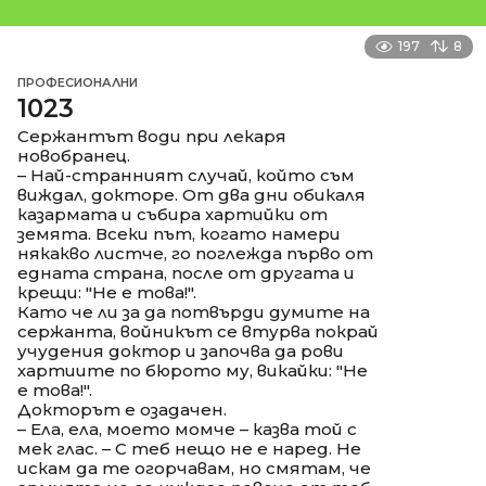
197
8
ПРОФЕСИОНАЛНИ
1023
Сержантът води при лекаря
новобранец.
– Най-странният случай, който съм
виждал, докторе. От два дни обикаля
казармата и събира хартийки от
земята. Всеки път, когато намери
някакво листче, го поглежда първо от
едната страна, после от другата и
крещи: "Не е това!".
Като че ли за да потвърди думите на
сержанта, войникът се втурва покрай
учудения доктор и започва да рови
хартиите по бюрото му, викайки: "Не
е това!".
Докторът е озадачен.
– Ела, ела, моето момче – казва той с
мек глас. – С теб нещо не е наред. Не
искам да те огорчавам, но смятам, че