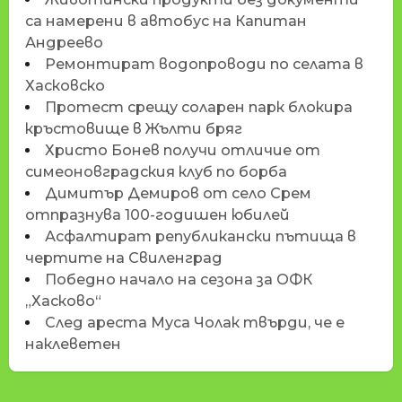
са намерени в автобус на Капитан
Андреево
Ремонтират водопроводи по селата в
Хасковско
Протест срещу соларен парк блокира
кръстовище в Жълти бряг
Христо Бонев получи отличие от
симеоновградския клуб по борба
Димитър Демиров от село Срем
отпразнува 100-годишен юбилей
Асфалтират републикански пътища в
чертите на Свиленград
Победно начало на сезона за ОФК
„Хасково“
След ареста Муса Чолак твърди, че е
наклеветен