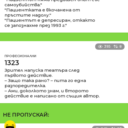
самоубийства."
"Пациентката е вкочанена от
пръстите надолу."
"Пациентът е депресиран, откакто
се запознахме през 1993 г."
395
8
ПРОФЕСИОНАЛНИ
1323
Зрител напуска театъра след
първото действие.
– Защо така рано? – пита го една
разпоредителка.
– Ами, доколкото знам, и второто
действие е написано от същия автор.
НЕ ПРОПУСКАЙ: