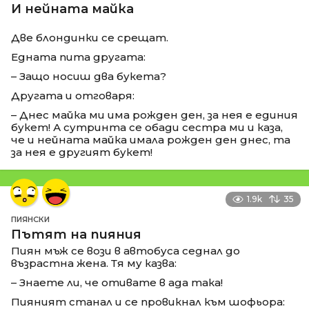
И нейната майка
Две блондинки се срещат.
Едната пита другата:
– Защо носиш два букета?
Другата и отговаря:
– Днес майка ми има рожден ден, за нея е единия
букет! А сутринта се обади сестра ми и каза,
че и нейната майка имала рожден ден днес, та
за нея е другият букет!
1.9k
35
ПИЯНСКИ
Пътят на пияния
Пиян мъж се вози в автобуса седнал до
възрастна жена. Тя му казва:
– Знаете ли, че отивате в ада така!
Пияният станал и се провикнал към шофьора: