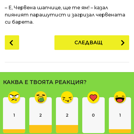
a
t
п
– Е, Червена шапчице, ще те ям! – казал
i
р
пияният парашутист и загризал червената
е
си барета.
д
и
P
СЛЕДВАЩ
1
o
8
s
г
t
о
P
д
a
и
КАКВА Е ТВОЯТА РЕАКЦИЯ?
g
н
i
и
n
п
р
a
е
1
2
2
0
1
t
д
i
и
o