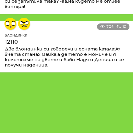
си се запътила така? -аа,на където ме отвее
вятъра!
706
10
БЛОНДИНКИ
12110
Две блондинки си говорели и есната казала:Аз
вчета станах майка,а детето е момиче и я
кръстихме на двете и баби Надя и Деница и се
получи наденица.