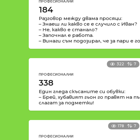
ПРОФЕСИОНАЛНИ
184
Разговор между двама просяци:
– Знаеш ли какво се е случило с Иван?
– Не, какво е станало?
– Започнал е работа.
– Винаги съм подозирал, че за пари е 
322
7
ПРОФЕСИОНАЛНИ
338
Един гледа скъсаните си обувки:
– Брей, хубавият гьон го правят на пъ
слагат за подметки!
178
7
ПРОФЕСИОНАЛНИ