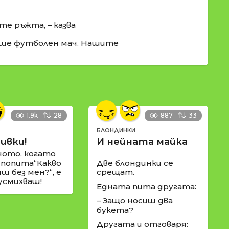
те ръжта, – казва
аше футболен мач. Нашите
1.9k
28
887
33
БЛОНДИНКИ
ивки!
И нейната майка
ното, когато
 попита“Какво
Две блондинки се
ш без мен?“, е
срещат.
 усмихваш!
Едната пита другата:
– Защо носиш два
букета?
Другата и отговаря: