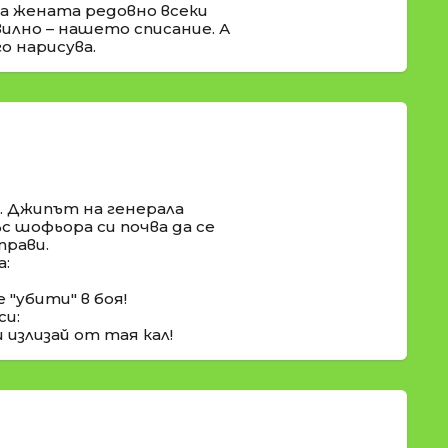
на жената редовно всеки
илно – нашето списание. А
о нарисува.
. Джипът на генерала
с шофьора си почва да се
прави.
а:
 "убити" в боя!
си:
излизай от тая кал!