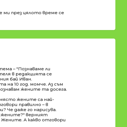
е ми през цялото време се
тема – "Познаваме ли
теля в редакцията се
ния бай Иван.
 на 10 год. момче. Аз съм
опознавам жените та досега.
е място жените са най-
говори правилно – в
? Че даже го нарисува.
на жените?" верният
 Жените. А какво отговори