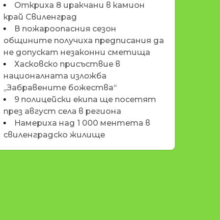
Откриха 8 иракчани в камион
край Свиленград
В пожароопасния сезон
общините получиха предписания да
не допускат незаконни сметища
Хасковско присъствие в
националната изложба
„Забравените божества“
9 полицейски екипа ще посетят
през август села в региона
Намериха над 1 000 ментета в
свиленградско жилище