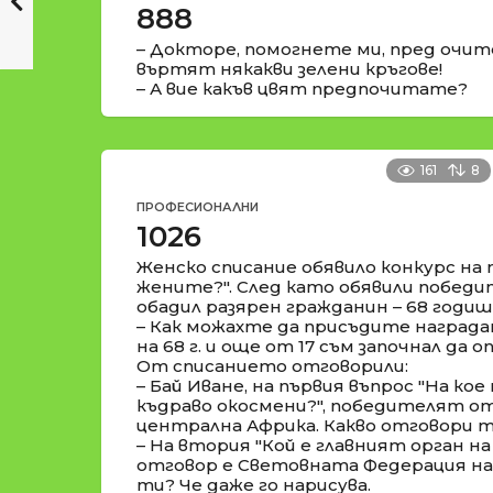
888
– Докторе, помогнете ми, пред очит
въртят някакви зелени кръгове!
– А вие какъв цвят предпочитате?
161
8
ПРОФЕСИОНАЛНИ
1026
Женско списание обявило конкурс на 
жените?". След като обявили победи
обадил разярен гражданин – 68 годиш
– Как можахте да присъдите наградата
на 68 г. и още от 17 съм започнал да 
От списанието отговорили:
– Бай Иване, на първия въпрос "На ко
къдраво окосмени?", победителят от
централна Африка. Какво отговори ти
– На втория "Кой е главният орган 
отговор е Световната Федерация на
ти? Че даже го нарисува.