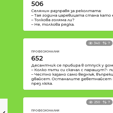
506
Селянин разправя за реколтата:
– Тая година царевицата стана като
– Толкова голяма ли?
– Не, толкова рядка.
340
7
ПРОФЕСИОНАЛНИ
652
Десантчик се прибира в отпуск у дом
– Колко пъти си скачал с парашут?-
– Честно казано само веднъж, въпреки
двайсет. Останалите деветнайсет 
през люка.
250
7
ПРОФЕСИОНАЛНИ