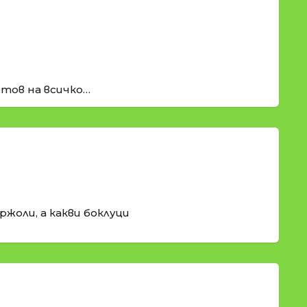
готов на всичко…
ржоли, а какви боклуци