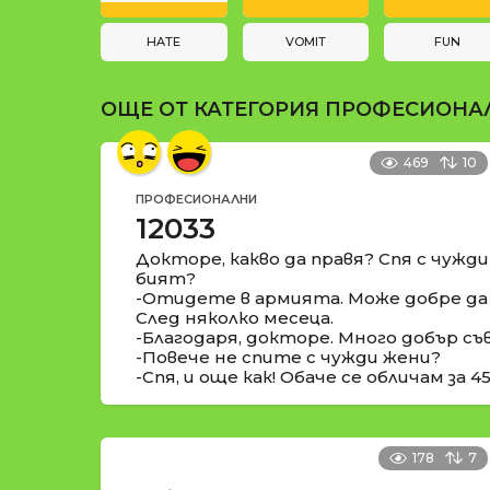
и
t
i
HATE
VOMIT
FUN
o
ОЩЕ ОТ КАТЕГОРИЯ
ПРОФЕСИОНА
n
469
10
ПРОФЕСИОНАЛНИ
12033
Докторе, какво да правя? Спя с чужд
бият?
-Отидете в армията. Може добре да 
След няколко месеца.
-Благодаря, докторе. Много добър съ
-Повече не спите с чужди жени?
-Спя, и още как! Обаче се обличам за 4
178
7