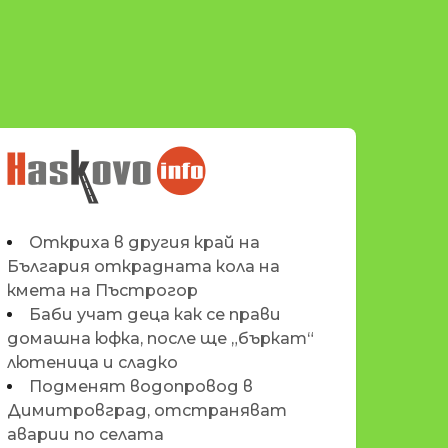
НОВИНИТЕ НА
HASKOVO.INFO
Откриха в другия край на
България открадната кола на
кмета на Пъстрогор
Баби учат деца как се прави
домашна юфка, после ще „бъркат“
лютеница и сладко
Подменят водопровод в
Димитровград, отстраняват
аварии по селата