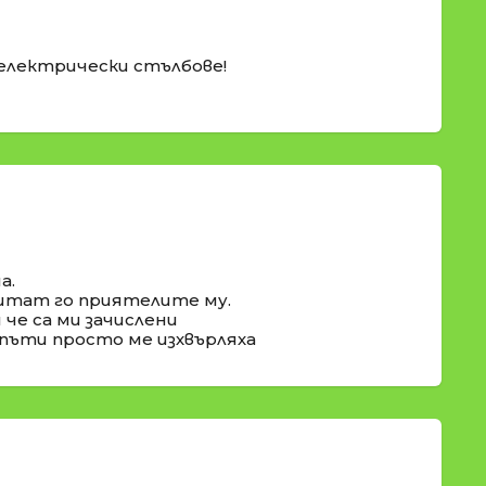
 електрически стълбове!
а.
 питат го приятелите му.
 че са ми зачислени
пъти просто ме изхвърляха