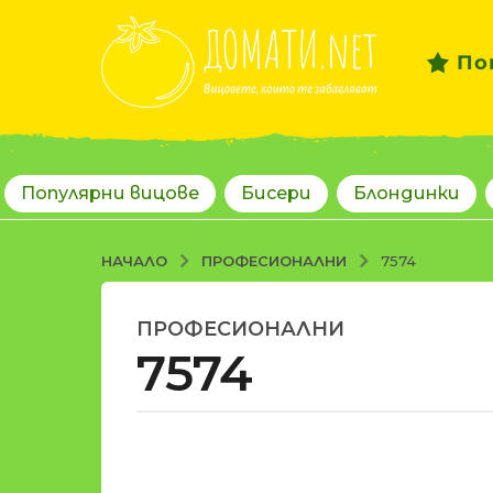
По
Популярни вицове
Бисери
Блондинки
ПРОФЕСИОНАЛНИ
НАЧАЛО
7574
ПРОФЕСИОНАЛНИ
1
7574
8
г
о
д
о
и
т
н
d