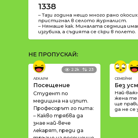
1338
– Тази година нещо много рано окосих
пристигнал в селото журналист.
– Нямаше как. Миналата седмица им
изгубиха, а съдията се скри в полето.
НЕ ПРОПУСКАЙ:
2.2k
23
ЛЕКАРИ
СЕМЕЙНИ
Посещение
Без усм
Най-важ
Студент по
жена те
медицина на изпит.
ще прави
Професорът го пита:
да не се
– Какво трябва да
знае най-вече
лекарят, преди да
тръгне на посещение