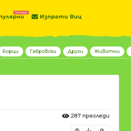
ГОРЕЩО
пулярни
Изпрати Виц
Борци
Габровски
Други
Животни
287
прегледи