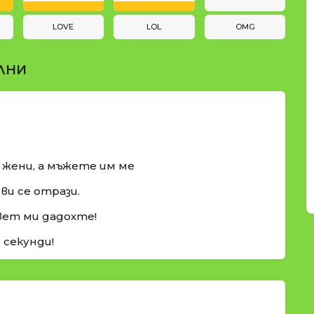
LOVE
LOL
OMG
ЛНИ
и жени, а мъжете им ме
ви се отрази.
вет ми дадохте!
5 секунди!