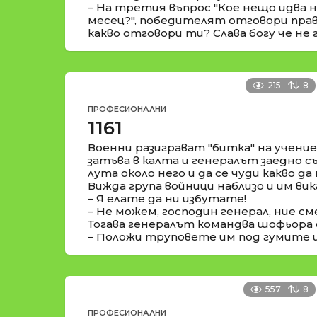
– На третия въпрос "Кое нещо идва 
месец?", победителят отговори прав
какво отговори ти? Слава богу че не г
215
8
ПРОФЕСИОНАЛНИ
1161
Военни разиграват "битка" на учение
затъва в калта и генералът заедно съ
лута около него и да се чуди какво да 
Вижда група войници наблизо и им вик
– Я елате да ни избутате!
– Не можем, господин генерал, ние сме
Тогава генералът командва шофьора 
– Положи труповете им под гумите и 
557
8
ПРОФЕСИОНАЛНИ