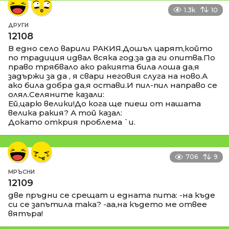
1.3k
10
ДРУГИ
12108
В едно село варили РАКИЯ.Дошъл царят,който
по традиция идвал всяка год.за да ги опитва.По
право трябвало ако ракията била лоша да,я
задържи за да , я свари неговия слуга на ново.А
ако била добра да,я остави.И пил-пил направо се
олял.Селяните казали:
Ей,царю велики!До кога ще пиеш от нашата
велика ракия? А той казал:
Докато открия проблема `и.
706
9
МРЪСНИ
12109
две пръдни се срещат и едната пита: -на къде
си се запътила така? -аа,на където ме отвее
вятъра!