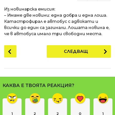
Из новинарска емисия:
– Имаме две новини: една добра и една лоша.
Катастрофирал е автобус с адвокати и
всички до един са загинали. Лошата новина е,
че в автобуса имало три свободни места.
P
СЛЕДВАЩ
o
s
t
P
a
КАКВА Е ТВОЯТА РЕАКЦИЯ?
g
i
n
a
1
2
2
0
1