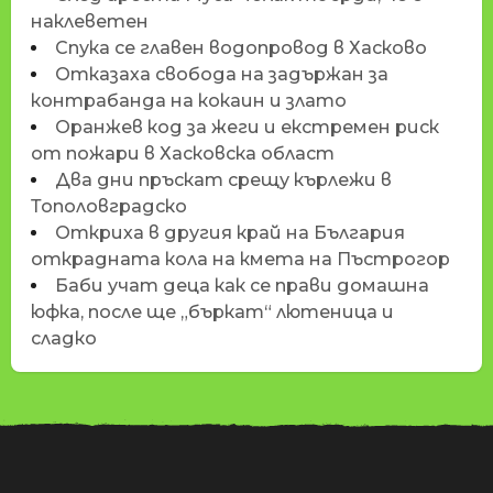
наклеветен
Спука се главен водопровод в Хасково
Отказаха свобода на задържан за
контрабанда на кокаин и злато
Оранжев код за жеги и екстремен риск
от пожари в Хасковска област
Два дни пръскат срещу кърлежи в
Тополовградско
Откриха в другия край на България
открадната кола на кмета на Пъстрогор
Баби учат деца как се прави домашна
юфка, после ще „бъркат“ лютеница и
сладко