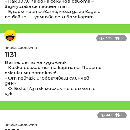
– Как 30 лв, за една секунда работа –
възмущава се пациентът.
– Е, щом настоявате, мога да го вадя и
по-бавно… – усмихва се зъболекарят.
305
8
ПРОФЕСИОНАЛНИ
1131
В ателието на художник.
– Колко реалистична картина! Просто
слюнки ми потекоха!
– От пейзаж, изобразяващ слънчев
ден?
– О, Боже! Аз пък мислех, че е омлет с
лук…
413
8
ПРОФЕСИОНАЛНИ