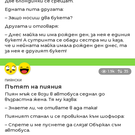
Две блондинки се срещат.
Едната пита другата:
– Защо носиш два букета?
Другата и отговаря:
– Днес майка ми има рожден ден, за нея е единия
букет! А сутринта се обади сестра ми и каза,
че и нейната майка имала рожден ден днес, та
за нея е другият букет!
1.9k
35
ПИЯНСКИ
Пътят на пияния
Пиян мъж се вози в автобуса седнал до
възрастна жена. Тя му казва:
– Знаете ли, че отивате в ада така!
Пияният станал и се провикнал към шофьора:
– Спрете и ме пуснете да сляза! Объркал съм
автобуса.