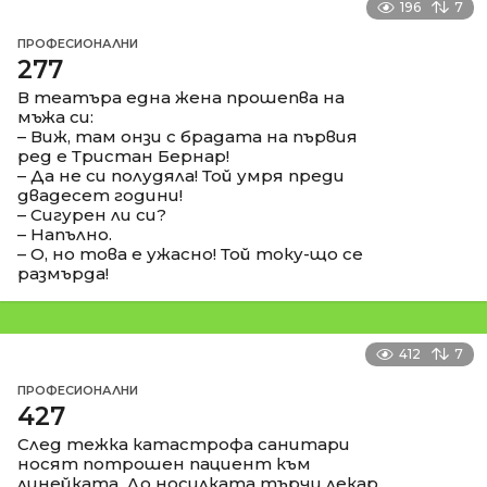
196
7
ПРОФЕСИОНАЛНИ
277
В театъра една жена прошепва на
мъжа си:
– Виж, там онзи с брадата на първия
ред е Тристан Бернар!
– Да не си полудяла! Той умря преди
двадесет години!
– Сигурен ли си?
– Напълно.
– О, но това е ужасно! Той току-що се
размърда!
412
7
ПРОФЕСИОНАЛНИ
427
След тежка катастрофа санитари
носят потрошен пациент към
линейката. До носилката търчи лекар