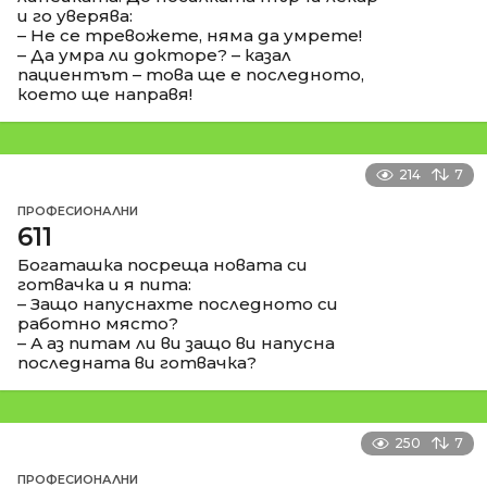
и го уверява:
– Не се тревожете, няма да умрете!
– Да умра ли докторе? – казал
пациентът – това ще е последното,
което ще направя!
214
7
ПРОФЕСИОНАЛНИ
611
Богаташка посреща новата си
готвачка и я пита:
– Защо напуснахте последното си
работно място?
– А аз питам ли ви защо ви напусна
последната ви готвачка?
250
7
ПРОФЕСИОНАЛНИ