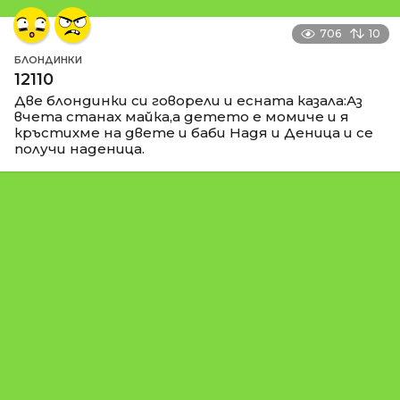
706
10
БЛОНДИНКИ
12110
Две блондинки си говорели и есната казала:Аз
вчета станах майка,а детето е момиче и я
кръстихме на двете и баби Надя и Деница и се
получи наденица.