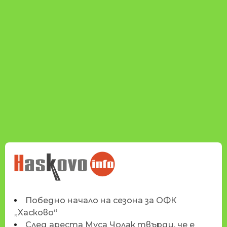
НОВИНИТЕ НА
HASKOVO.INFO
Победно начало на сезона за ОФК
„Хасково“
След ареста Муса Чолак твърди, че е