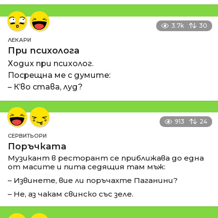
3.7k
30
ЛЕКАРИ
При психолога
Ходих при психолог.
Посрещна ме с думите:
– К’во става, луд?
913
24
СЕРВИТЬОРИ
Поръчката
Музикант в ресторант се приближава до една
от масите и пита седящия там мъж:
– Извинете, вие ли поръчахте Паганини?
– Не, аз чакам свинско със зеле.