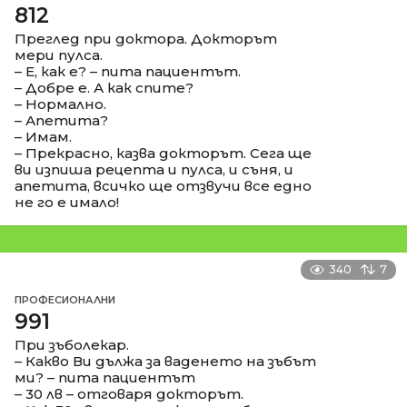
812
Преглед при доктора. Докторът
мери пулса.
– Е, как е? – пита пациентът.
– Добре е. А как спите?
– Нормално.
– Апетита?
– Имам.
– Прекрасно, казва докторът. Сега ще
ви изпиша рецепта и пулса, и съня, и
апетита, всичко ще отзвучи все едно
не го е имало!
340
7
ПРОФЕСИОНАЛНИ
991
При зъболекар.
– Какво Ви дължa за ваденето на зъбът
ми? – пита пациентът
– 30 лв – отговаря докторът.