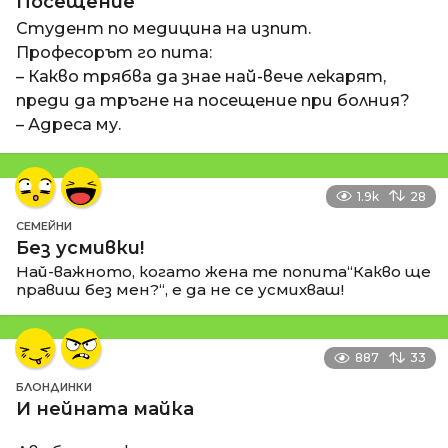
Посещение
Студент по медицина на изпит.
Професорът го пита:
– Какво трябва да знае най-вече лекарят,
преди да тръгне на посещение при болния?
– Адреса му.
1.9k
28
СЕМЕЙНИ
Без усмивки!
Най-важното, когато жена те попита“Какво ще
правиш без мен?“, е да не се усмихваш!
887
33
БЛОНДИНКИ
И нейната майка