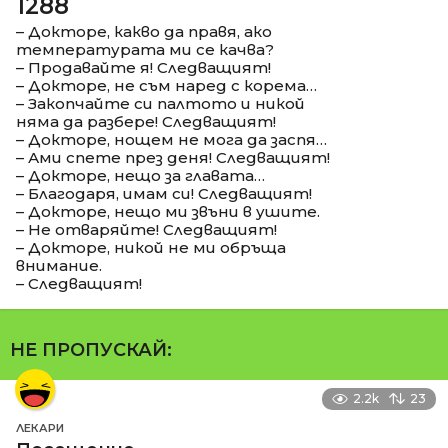
1288
– Докторе, какво да правя, ако
температурата ми се качва?
– Продавайте я! Следващият!
– Докторе, не съм наред с корема…
– Закопчайте си палтото и никой
няма да разбере! Следващият!
– Докторе, нощем не мога да заспя…
– Ами спете през деня! Следващият!
– Докторе, нещо за главата…
– Благодаря, имам си! Следващият!
– Докторе, нещо ми звъни в ушите.
– Не отваряйте! Следващият!
– Докторе, никой не ми обръща
внимание.
– Следващият!
НЕ ПРОПУСКАЙ:
2.2k
23
ЛЕКАРИ