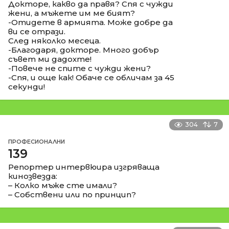
Докторе, какво да правя? Спя с чужди
жени, а мъжете им ме бият?
-Отидете в армията. Може добре да
ви се отрази.
След няколко месеца.
-Благодаря, докторе. Много добър
съвет ми дадохте!
-Повече не спите с чужди жени?
-Спя, и още как! Обаче се обличам за 45
секунди!
304
7
ПРОФЕСИОНАЛНИ
139
Репортер интервюира изгряваща
кинозвезда:
– Колко мъже сте имали?
– Собствени или по принцип?