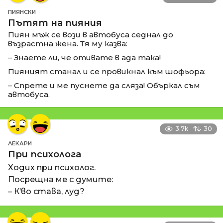
ПИЯНСКИ
Пътят на пияния
Пиян мъж се вози в автобуса седнал до
възрастна жена. Тя му казва:
– Знаете ли, че отивате в ада така!
Пияният станал и се провикнал към шофьора:
– Спрете и ме пуснете да сляза! Объркал съм
автобуса.
3.7k
30
ЛЕКАРИ
При психолога
Ходих при психолог.
Посрещна ме с думите:
– К’во става, луд?