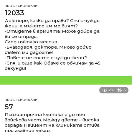
ПРОФЕСИОНАЛНИ
12033
Докторе, какво да правя? Спя с чужди
жени, а мъжете им ме бият?
-Отидете в армията. Може добре да
ви се отрази.
След няколко месеца.
-Благодаря, докторе. Много добър
съвет ми дадохте!
-Повече не спите с чужди жени?
-Спя, и още как! Обаче се обличам за 45
секунди!
231
6
ПРОФЕСИОНАЛНИ
57
Психиатрична клиника, а до нея
войскова част. Между двете – висока
ограда. Пациент на клиниката отива
при главния лекар.