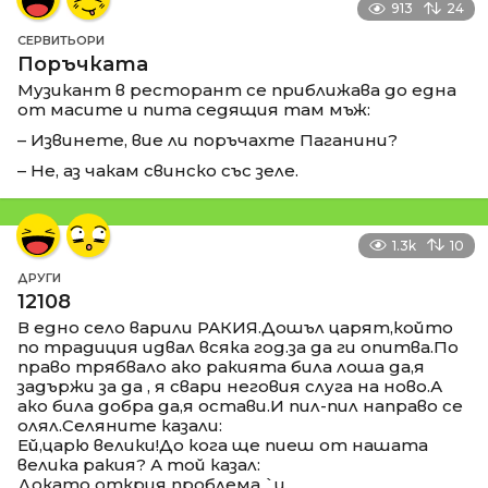
913
24
СЕРВИТЬОРИ
Поръчката
Музикант в ресторант се приближава до една
от масите и пита седящия там мъж:
– Извинете, вие ли поръчахте Паганини?
– Не, аз чакам свинско със зеле.
1.3k
10
ДРУГИ
12108
В едно село варили РАКИЯ.Дошъл царят,който
по традиция идвал всяка год.за да ги опитва.По
право трябвало ако ракията била лоша да,я
задържи за да , я свари неговия слуга на ново.А
ако била добра да,я остави.И пил-пил направо се
олял.Селяните казали:
Ей,царю велики!До кога ще пиеш от нашата
велика ракия? А той казал:
Докато открия проблема `и.