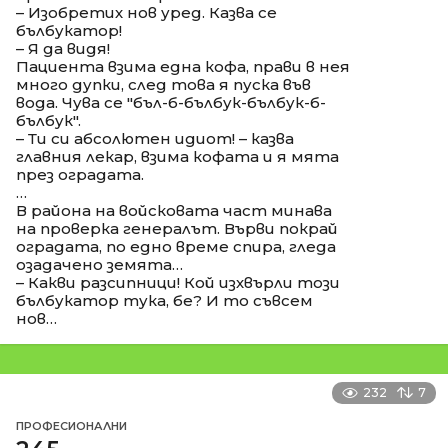
– Изобретих нов уред. Казва се
бълбукатор!
– Я да видя!
Пациента взима една кофа, прави в нея
много дупки, след това я пуска във
вода. Чува се "бъл-б-бълбук-бълбук-б-
бълбук".
– Ти си абсолютен идиот! – казва
главния лекар, взима кофата и я мята
през оградата.
…
В района на войсковата част минава
на проверка генералът. Върви покрай
оградата, по едно време спира, гледа
озадачено земята…
– Какви разсипници! Кой изхвърли този
бълбукатор тука, бе? И то съвсем
нов…
232
7
ПРОФЕСИОНАЛНИ