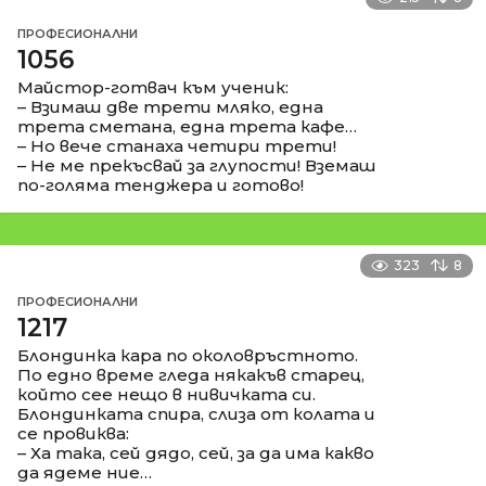
ПРОФЕСИОНАЛНИ
1056
Майстор-готвач към ученик:
– Взимаш две трети мляко, една
трета сметана, една трета кафе…
– Но вече станаха четири трети!
– Не ме прекъсвай за глупости! Вземаш
по-голяма тенджера и готово!
323
8
ПРОФЕСИОНАЛНИ
1217
Блондинка кара по околовръстното.
По едно време гледа някакъв старец,
който сее нещо в нивичката си.
Блондинката спира, слиза от колата и
се провиква:
– Ха така, сей дядо, сей, за да има какво
да ядеме ние…