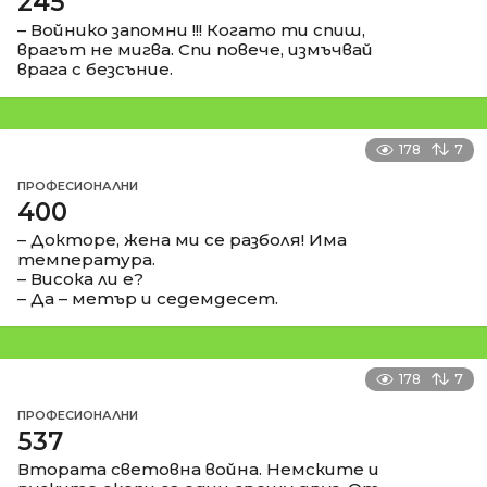
245
– Войнико запомни !!! Когато ти спиш,
врагът не мигва. Спи повече, измъчвай
врага с безсъние.
178
7
ПРОФЕСИОНАЛНИ
400
– Докторе, жена ми се разболя! Има
температура.
– Висока ли е?
– Да – метър и седемдесет.
178
7
ПРОФЕСИОНАЛНИ
537
Втората световна война. Немските и