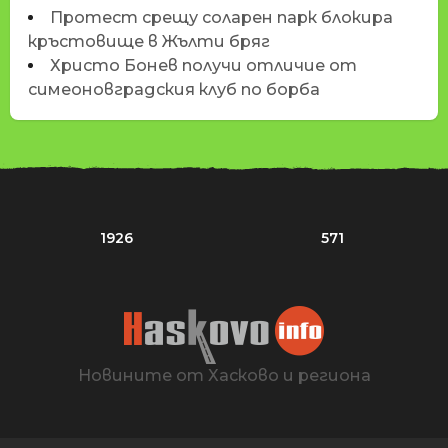
Протест срещу соларен парк блокира
кръстовище в Жълти бряг
Христо Бонев получи отличие от
симеоновградския клуб по борба
1926
571
Новините от Хасково и региона