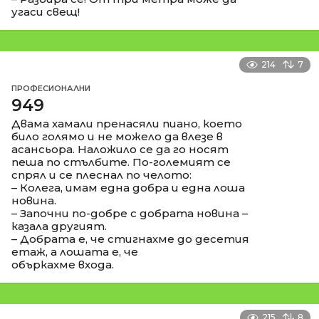
угаси свещ!
214
7
ПРОФЕСИОНАЛНИ
949
Двама хамали пренасяли пиано, което
било голямо и не можело да влезе в
асансьора. Наложило се да го носят
пеша по стълбите. По-големият се
спрял и се плеснал по челото:
– Колега, имам една добра и една лоша
новина.
– Започни по-добре с добрата новина –
казала другият.
– Добрата е, че стигнахме до десетия
етаж, а лошата е, че
объркахме входа.
215
8