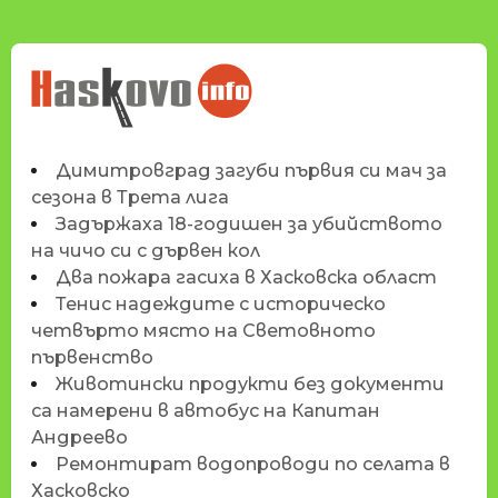
НОВИНИТЕ НА
HASKOVO.INFO
Димитровград загуби първия си мач за
сезона в Трета лига
Задържаха 18-годишен за убийството
на чичо си с дървен кол
Два пожара гасиха в Хасковска област
Тенис надеждите с историческо
четвърто място на Световното
първенство
Животински продукти без документи
са намерени в автобус на Капитан
Андреево
Ремонтират водопроводи по селата в
Хасковско