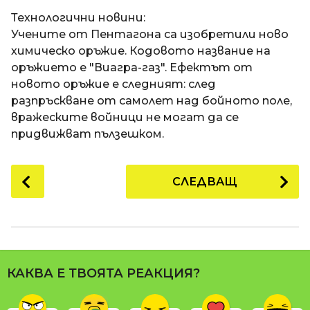
a
t
п
Технологични новини:
i
р
Учените от Пентагона са изобретили ново
е
химическо оръжие. Кодовото название на
д
оръжието е "Виагра-газ". Ефектът от
и
новото оръжие е следният: след
1
разпръскване от самолет над бойното поле,
8
вражеските войници не могат да се
г
придвижват пълзешком.
о
д
P
СЛЕДВАЩ
и
o
н
s
и
t
п
P
р
a
е
КАКВА Е ТВОЯТА РЕАКЦИЯ?
g
д
i
и