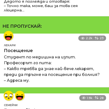
Дядото я поглежда и отговаря:
– Точно така, моме, баш за това сея
люцерна…
НЕ ПРОПУСКАЙ:
2.2k
23
ЛЕКАРИ
Посещение
Студент по медицина на изпит.
Професорът го пита:
– Какво трябва да знае най-вече лекарят,
преди да тръгне на посещение при болния?
– Адреса му.
1.9k
28
СЕМЕЙНИ