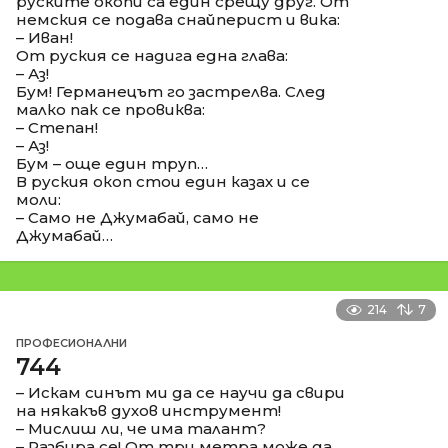
руските окопи са един срещу друг. От
немския се подава снайперист и вика:
– Иван!
От руския се надига една глава:
– Аз!
Бум! Германецът го застрелва. След
малко пак се провиква:
– Степан!
– Аз!
Бум – още един труп…
В руския окоп стои един казах и се
моли:
– Само не Джумабай, само не
Джумабай…
214
7
ПРОФЕСИОНАЛНИ
744
– Искам синът ми да се научи да свири
на някакъв духов инструмент!
– Мислиш ли, че има талант?
– Разбира се! От три метра може да