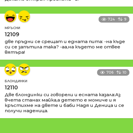
724
9
МРЪСНИ
12109
две пръдни се срещат и едната пита: -на къде
си се запътила така? -аа,на където ме отвее
вятъра!
706
10
БЛОНДИНКИ
12110
Две блондинки си говорели и есната казала:Аз
вчета станах майка,а детето е момиче и я
кръстихме на двете и баби Надя и Деница и се
получи наденица.