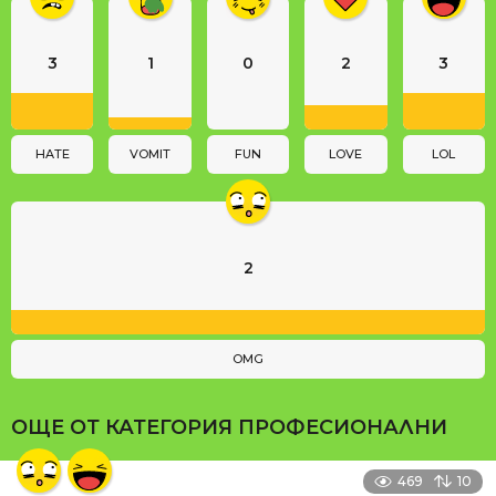
n
a
3
1
0
2
3
t
i
o
n
HATE
VOMIT
FUN
LOVE
LOL
2
OMG
ОЩЕ ОТ КАТЕГОРИЯ
ПРОФЕСИОНАЛНИ
469
10