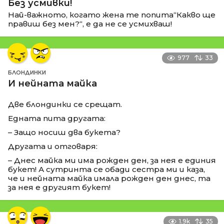
Без усмивки!
Най-важното, когато жена те попита“Какво ще
правиш без мен?“, е да не се усмихваш!
977
33
БЛОНДИНКИ
И нейната майка
Две блондинки се срещат.
Едната пита другата:
– Защо носиш два букета?
Другата и отговаря:
– Днес майка ми има рожден ден, за нея е единия
букет! А сутринта се обади сестра ми и каза,
че и нейната майка имала рожден ден днес, та
за нея е другият букет!
1.9k
35