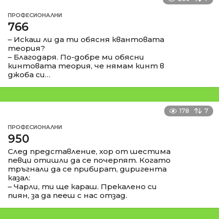
ПРОФЕСИОНАЛНИ
766
– Искаш ли да ти обясня квантовата
теория?
– Благодаря. По-добре ми обясни
кинтовата теория, че нямам кинт в
джоба си…
178
7
ПРОФЕСИОНАЛНИ
950
След представление, хор от шестима
певци отишли да се почерпят. Когато
тръгнали да се прибират, диригента
казал:
– Чарли, ти ще караш. Прекалено си
пиян, за да пееш с нас отзад.