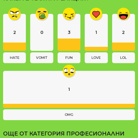
g
i
n
a
2
0
3
1
2
t
i
o
n
HATE
VOMIT
FUN
LOVE
LOL
1
OMG
ОЩЕ ОТ КАТЕГОРИЯ
ПРОФЕСИОНАЛНИ