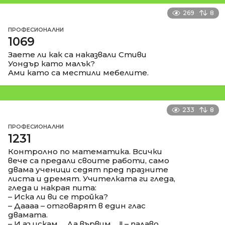
269
8
ПРОФЕСИОНАЛНИ
1069
Заете ли как са наказвали Стиви
Уондър като малък?
Ами като са местили мебелите.
233
8
ПРОФЕСИОНАЛНИ
1231
Контролно по математика. Всички
вече са предали своите работи, само
двама ученици седят пред празните
листа и дремят. Учителката ги гледа,
гледа и накрая пита:
– Иска ли ви се тройка?
– Даааа – отговарят в един глас
двамата.
– И аз искам…. Да вървим…..!! – палаво