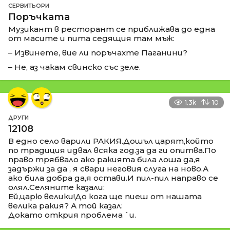
СЕРВИТЬОРИ
Поръчката
Музикант в ресторант се приближава до една
от масите и пита седящия там мъж:
– Извинете, вие ли поръчахте Паганини?
– Не, аз чакам свинско със зеле.
1.3k
10
ДРУГИ
12108
В едно село варили РАКИЯ.Дошъл царят,който
по традиция идвал всяка год.за да ги опитва.По
право трябвало ако ракията била лоша да,я
задържи за да , я свари неговия слуга на ново.А
ако била добра да,я остави.И пил-пил направо се
олял.Селяните казали:
Ей,царю велики!До кога ще пиеш от нашата
велика ракия? А той казал:
Докато открия проблема `и.