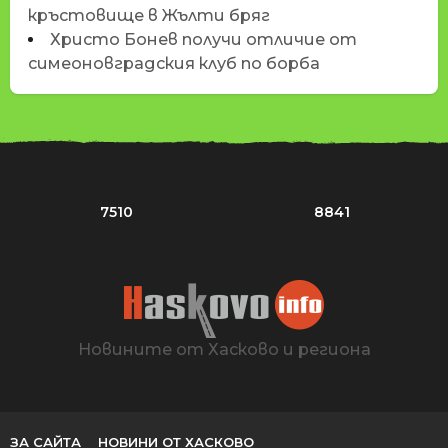
кръстовище в Жълти бряг
Христо Бонев получи отличие от
симеоновградския клуб по борба
7510
8841
Новините от Хасково и региона
ЗА САЙТА
НОВИНИ ОТ ХАСКОВО