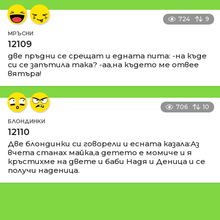
724
9
МРЪСНИ
12109
две пръдни се срещат и едната пита: -на къде
си се запътила така? -аа,на където ме отвее
вятъра!
706
10
БЛОНДИНКИ
12110
Две блондинки си говорели и есната казала:Аз
вчета станах майка,а детето е момиче и я
кръстихме на двете и баби Надя и Деница и се
получи наденица.