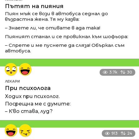
Пътят на пияния
Пиян мъж се вози в автобуса седнал до
възрастна жена. Тя му казва:
– Знаете ли, че отивате в ада така!
Пияният станал и се провикнал към шофьора:
– Спрете и ме пуснете да сляза! Объркал съм
автобуса.
3.7k
30
ЛЕКАРИ
При психолога
Ходих при психолог.
Посрещна ме с думите:
– К’во става, луд?
913
24