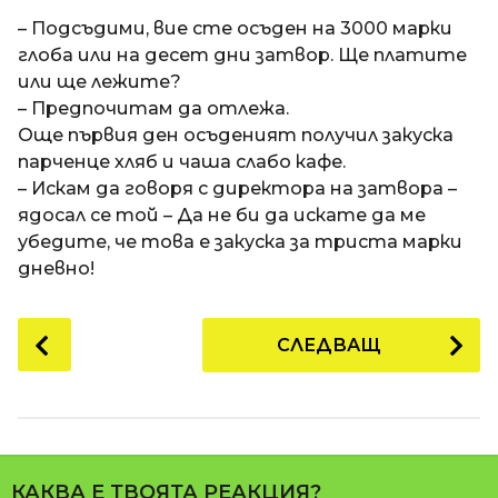
a
t
п
– Подсъдими, вие сте осъден на 3000 марки
i
р
глоба или на десет дни затвор. Ще платите
е
или ще лежите?
д
– Предпочитам да отлежа.
и
Още първия ден осъденият получил закуска
1
парченце хляб и чаша слабо кафе.
8
– Искам да говоря с директора на затвора –
г
ядосал се той – Да не би да искате да ме
о
убедите, че това е закуска за триста марки
д
дневно!
и
н
P
СЛЕДВАЩ
и
o
п
s
р
t
е
P
д
a
и
КАКВА Е ТВОЯТА РЕАКЦИЯ?