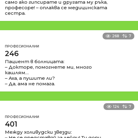
само ако гипсирате и другата му ръка,
професоре! – оплаква се медицинската
сестра.
268
7
ПРОФЕСИОНАЛНИ
246
Пациент в болницата:
– Докторе, помогнете ми, много
кашлям…
– Аха, а пушите ли?
– Да, ама не помага.
124
7
ПРОФЕСИОНАЛНИ
401
Между холивудски звезди:
– Не се представяй за лейди! Ти дори