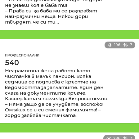
не знаеш коя е баба ти!
– Права си, за баба ми се разправят
най-различни неща. Някои дори
твърдят, че си ти…
196
7
ПРОФЕСИОНАЛНИ
540
Неграмотна жена работи като
чистачка в малък пансион. Всяка
седмица се подписва с кръстче на
ведомостта за заплатите. Един ден
слага на документите кръгче.
Касиерката я поглежда въпросително.
– Няма защо да се учудвате, госпожо!
Омъжих се и си смених фамилията! –
гордо заявява чистачката.
286
7