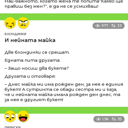
Най-важното, когато жена те попита“Какво ще
правиш без мен?“, е да не се усмихваш!
977
33
БЛОНДИНКИ
И нейната майка
Две блондинки се срещат.
Едната пита другата:
– Защо носиш два букета?
Другата и отговаря:
– Днес майка ми има рожден ден, за нея е единия
букет! А сутринта се обади сестра ми и каза,
че и нейната майка имала рожден ден днес, та
за нея е другият букет!
1.9k
35
ПИЯНСКИ