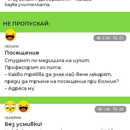
казва учителката.
НЕ ПРОПУСКАЙ:
2.2k
23
ЛЕКАРИ
Посещение
Студент по медицина на изпит.
Професорът го пита:
– Какво трябва да знае най-вече лекарят,
преди да тръгне на посещение при болния?
– Адреса му.
1.9k
28
СЕМЕЙНИ
Без усмивки!