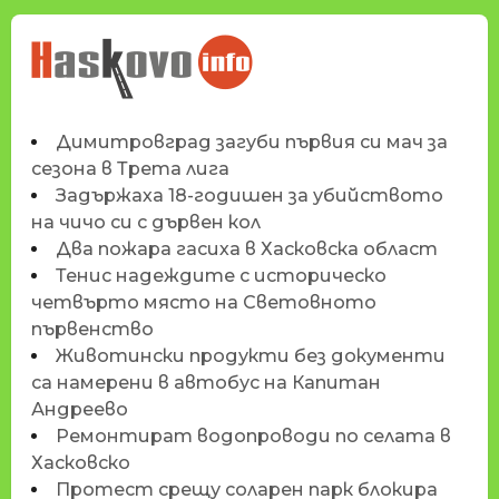
НОВИНИТЕ НА
HASKOVO.INFO
Димитровград загуби първия си мач за
сезона в Трета лига
Задържаха 18-годишен за убийството
на чичо си с дървен кол
Два пожара гасиха в Хасковска област
Тенис надеждите с историческо
четвърто място на Световното
първенство
Животински продукти без документи
са намерени в автобус на Капитан
Андреево
Ремонтират водопроводи по селата в
Хасковско
Протест срещу соларен парк блокира