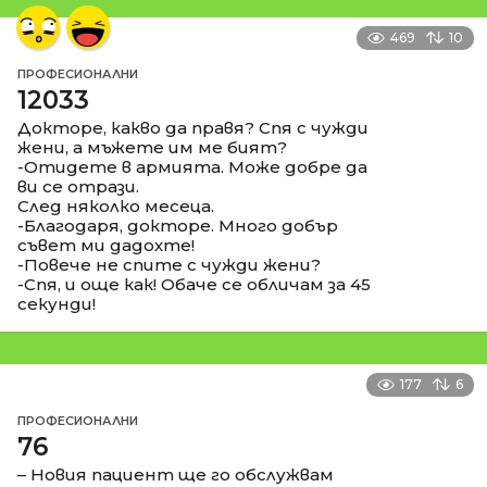
469
10
ПРОФЕСИОНАЛНИ
12033
Докторе, какво да правя? Спя с чужди
жени, а мъжете им ме бият?
-Отидете в армията. Може добре да
ви се отрази.
След няколко месеца.
-Благодаря, докторе. Много добър
съвет ми дадохте!
-Повече не спите с чужди жени?
-Спя, и още как! Обаче се обличам за 45
секунди!
177
6
ПРОФЕСИОНАЛНИ
76
– Новия пациент ще го обслужвам