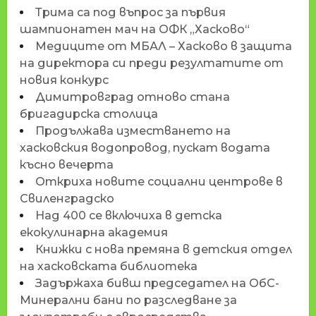
Трима са под въпрос за първия
шампионатен мач на ОФК „Хасково“
Медиците от МБАЛ – Хасково в защита
на директора си преди резултатите от
новия конкурс
Димитровград отново стана
бригадирска столица
Продължава изместването на
хасковския водопровод, пускат водата
късно вечерта
Откриха новите социални центрове в
Свиленградско
Над 400 се включиха в детска
екокулинарна академия
Книжки с нова премяна в детския отдел
на хасковската библиотека
Задържаха бивш председател на ОбС-
Минерални бани по разследване за