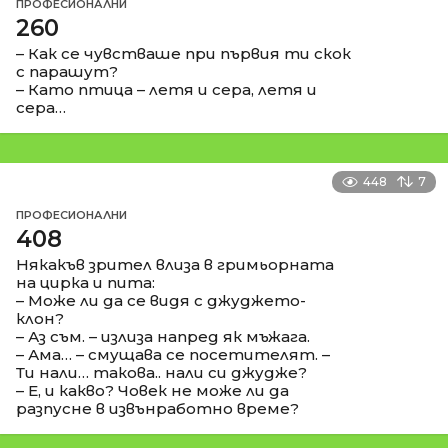
ПРОФЕСИОНАЛНИ
260
– Как се чувстваше при първия ти скок
с парашут?
– Като птица – летя и сера, летя и
сера…
448
7
ПРОФЕСИОНАЛНИ
408
Някакъв зрител влиза в гримьорната
на цирка и пита:
– Може ли да се видя с джуджето-
клон?
– Аз съм. – излиза напред як мъжага.
– Ама… – смущава се посетителят. –
Ти нали… такова.. нали си джудже?
– Е, и какво? Човек не може ли да
разпусне в извънработно време?