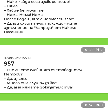
– Нико, хайде сега изсвири нещо!
– Няма!
– Хайде бе, моля те!
– Няма! Няма! Няма!
После водещият с нормален глас:
– Драги слушатели, току-що чухте
изпълнение на "Капризи" от Николо
Паганини…
142
7
ПРОФЕСИОНАЛНИ
957
– Вие ли сте главният счетоводител
Петров?
– Да, аз съм.
– Много съм слушал за вас!
– Да, ама нямате доказателства!
341
8