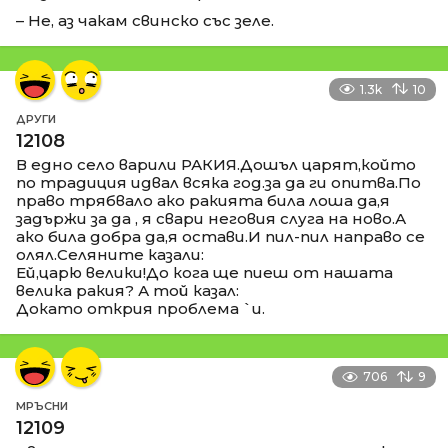
– Не, аз чакам свинско със зеле.
1.3k
10
ДРУГИ
12108
В едно село варили РАКИЯ.Дошъл царят,който
по традиция идвал всяка год.за да ги опитва.По
право трябвало ако ракията била лоша да,я
задържи за да , я свари неговия слуга на ново.А
ако била добра да,я остави.И пил-пил направо се
олял.Селяните казали:
Ей,царю велики!До кога ще пиеш от нашата
велика ракия? А той казал:
Докато открия проблема `и.
706
9
МРЪСНИ
12109