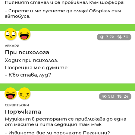
Пияният станал и се провикнал към шофьора:
– Спрете и ме пуснете да сляза! Объркал съм
автобуса.
3.7k
30
ЛЕКАРИ
При психолога
Ходих при психолог.
Посрещна ме с думите:
– К’во става, луд?
913
24
СЕРВИТЬОРИ
Поръчката
Музикант в ресторант се приближава до една
от масите и пита седящия там мъж:
– Извинете, вие ли поръчахте Паганини?