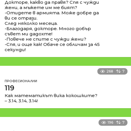
Докторе, какво да правя? Спя с чужди
жени, а мъжете им ме бият?
-Отидете в армията. Може добре да
ви се отрази.
След няколко месеца.
-Благодаря, докторе. Много добър
съвет ми дадохте!
-Повече не спите с чужди жени?
-Спя, и още как! Обаче се обличам за 45
секунди!
268
7
ПРОФЕСИОНАЛНИ
119
Как математикът вика кокошките?
– 3.14, 3.14, 3.14!
196
7