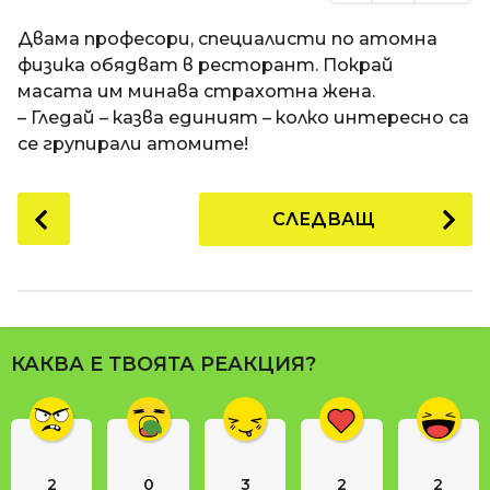
Двама професори, специалисти по атомна
физика обядват в ресторант. Покрай
масата им минава страхотна жена.
– Гледай – казва единият – колко интересно са
се групирали атомите!
P
СЛЕДВАЩ
o
s
t
P
a
КАКВА Е ТВОЯТА РЕАКЦИЯ?
g
i
n
a
2
0
3
2
2