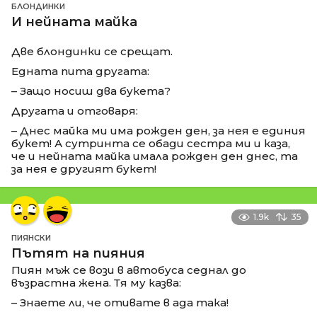
БЛОНДИНКИ
И нейната майка
Две блондинки се срещат.
Едната пита другата:
– Защо носиш два букета?
Другата и отговаря:
– Днес майка ми има рожден ден, за нея е единия
букет! А сутринта се обади сестра ми и каза,
че и нейната майка имала рожден ден днес, та
за нея е другият букет!
1.9k
35
ПИЯНСКИ
Пътят на пияния
Пиян мъж се вози в автобуса седнал до
възрастна жена. Тя му казва:
– Знаете ли, че отивате в ада така!