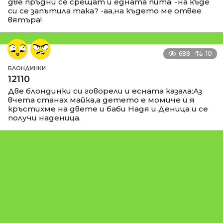
две пръдни се срещат и едната пита: -на къде
си се запътила така? -аа,на където ме отвее
вятъра!
688
10
БЛОНДИНКИ
12110
Две блондинки си говорели и есната казала:Аз
вчета станах майка,а детето е момиче и я
кръстихме на двете и баби Надя и Деница и се
получи наденица.