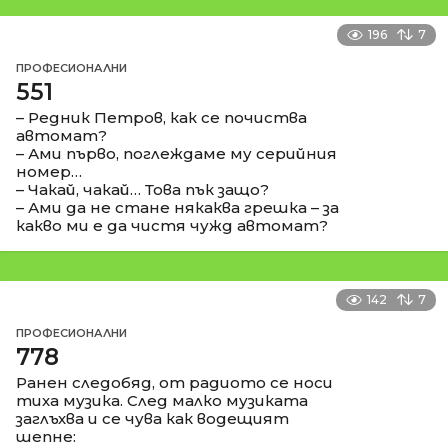
196
7
ПРОФЕСИОНАЛНИ
551
– Редник Петров, как се почиства
автомат?
– Ами първо, поглеждаме му серийния
номер…
– Чакай, чакай… Това пък защо?
– Ами да не стане някаква грешка – за
какво ми е да чистя чужд автомат?
142
7
ПРОФЕСИОНАЛНИ
778
Ранен следобяд, от радиото се носи
тиха музика. След малко музиката
заглъхва и се чува как водещият
шепне: