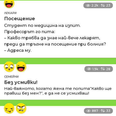
2.2k
23
ЛЕКАРИ
Посещение
Студент по медицина на изпит.
Професорът го пита:
– Какво трябва да знае най-вече лекарят,
преди да тръгне на посещение при болния?
– Адреса му.
1.9k
28
СЕМЕЙНИ
Без усмивки!
Най-важното, когато жена те попита“Какво ще
правиш без мен?“, е да не се усмихваш!
887
33