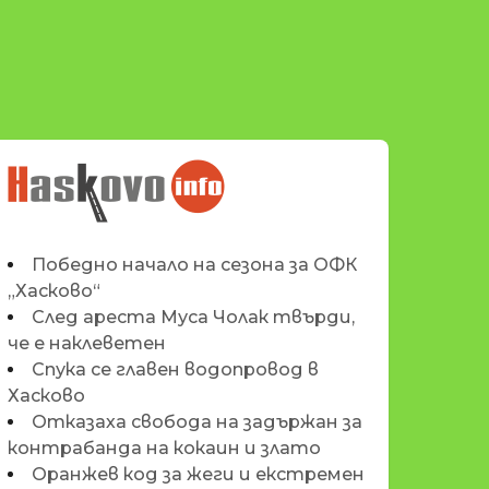
НОВИНИТЕ НА
HASKOVO.INFO
Победно начало на сезона за ОФК
„Хасково“
След ареста Муса Чолак твърди,
че е наклеветен
Спука се главен водопровод в
Хасково
Отказаха свобода на задържан за
контрабанда на кокаин и злато
Оранжев код за жеги и екстремен