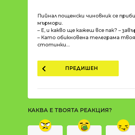
o
и
m
п
Пийнал пощенски чиновник се приби
a
р
t
мърмори.
i
е
– Е, и какво ще кажеш все пак? – зав
д
– Като обикновена телеграма твоят
и
стотинки…
1
8
P
г
ПРЕДИШЕН
о
o
д
s
и
t
н
и
P
п
КАКВА Е ТВОЯТА РЕАКЦИЯ?
a
р
g
е
д
i