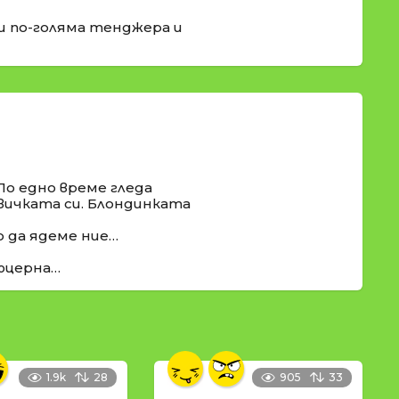
аш по-голяма тенджера и
По едно време гледа
ивичката си. Блондинката
кво да ядеме ние…
люцерна…
1.9k
28
905
33