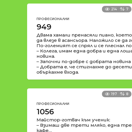
214
7
ПРОФЕСИОНАЛНИ
949
Двама хамали пренасяли пиано, което
да влезе в асансьора. Наложило се да
По-големият се спрял и се плеснал по
– Колега, имам една добра и една лош
новина.
– Започни по-добре с добрата новина 
– Добрата е, че стигнахме до десети
объркахме входа.
197
8
ПРОФЕСИОНАЛНИ
1056
Майстор-готвач към ученик:
– Взимаш две трети мляко, една тр
кафе…