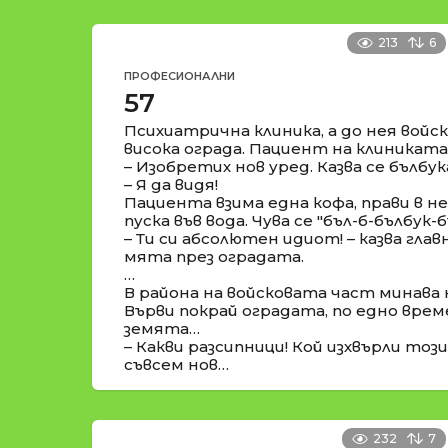
213
6
ПРОФЕСИОНАЛНИ
57
Психиатрична клиника, а до нея войс
висока ограда. Пациент на клиниката
– Изобретих нов уред. Казва се бълбу
– Я да видя!
Пациента взима една кофа, прави в не
пуска във вода. Чува се "бъл-б-бълбук-
– Ти си абсолютен идиот! – казва глав
мята през оградата.
…
В района на войсковата част минава 
Върви покрай оградата, по едно време
земята…
– Какви разсипници! Кой изхвърли тоз
съвсем нов…
232
7