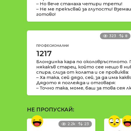
– Но вече станаха четири трети!
– Не ме прекъсвай за глупости! Взем
готово!
323
8
ПРОФЕСИОНАЛНИ
1217
Блондинка кара по околовръстното. 
някакъв старец, който сее нещо в н
спира, слиза от колата и се провиква:
– Ха така, сей дядо, сей, за да има ка
Дядото я поглежда и отговаря:
– Точно така, моме, баш за това сея 
НЕ ПРОПУСКАЙ:
2.2k
23