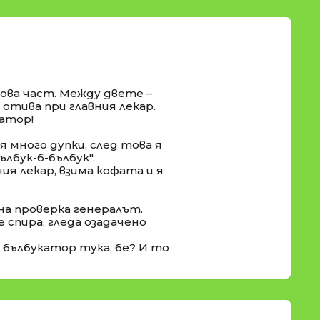
кова част. Между двете –
 отива при главния лекар.
катор!
я много дупки, след това я
бълбук-б-бълбук".
ния лекар, взима кофата и я
на проверка генералът.
 спира, гледа озадачено
и бълбукатор тука, бе? И то