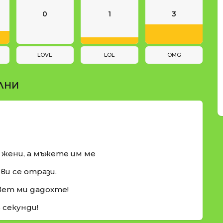
0
1
3
LOVE
LOL
OMG
ЛНИ
и жени, а мъжете им ме
ви се отрази.
вет ми дадохте!
5 секунди!