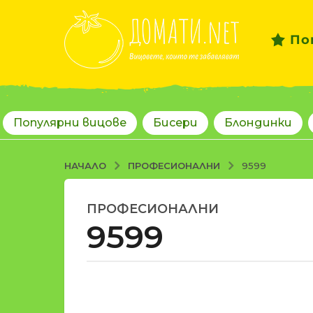
По
Популярни вицове
Бисери
Блондинки
ПРОФЕСИОНАЛНИ
НАЧАЛО
9599
ПРОФЕСИОНАЛНИ
1
9599
8
г
о
д
о
и
т
н
d