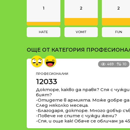
и
n
1
2
2
a
t
i
HATE
VOMIT
FUN
o
ОЩЕ ОТ КАТЕГОРИЯ
ПРОФЕСИОНА
n
469
10
ПРОФЕСИОНАЛНИ
12033
Докторе, какво да правя? Спя с чужд
бият?
-Отидете в армията. Може добре да 
След няколко месеца.
-Благодаря, докторе. Много добър съ
-Повече не спите с чужди жени?
-Спя, и още как! Обаче се обличам за 4