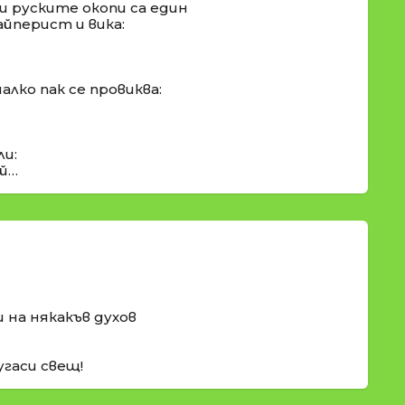
 руските окопи са един
айперист и вика:
алко пак се провиква:
ли:
ай…
и на някакъв духов
угаси свещ!