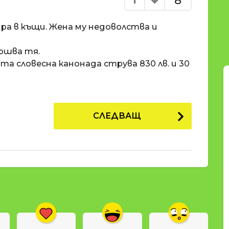
8
ра в къщи. Жена му недоволства и
ършва тя.
а словесна канонада струва 830 лв. и 30
СЛЕДВАЩ