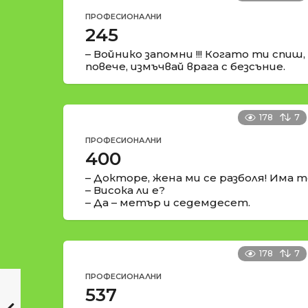
ПРОФЕСИОНАЛНИ
245
– Войнико запомни !!! Когато ти спиш,
повече, измъчвай врага с безсъние.
178
7
ПРОФЕСИОНАЛНИ
400
– Докторе, жена ми се разболя! Има 
– Висока ли е?
– Да – метър и седемдесет.
178
7
ПРОФЕСИОНАЛНИ
537