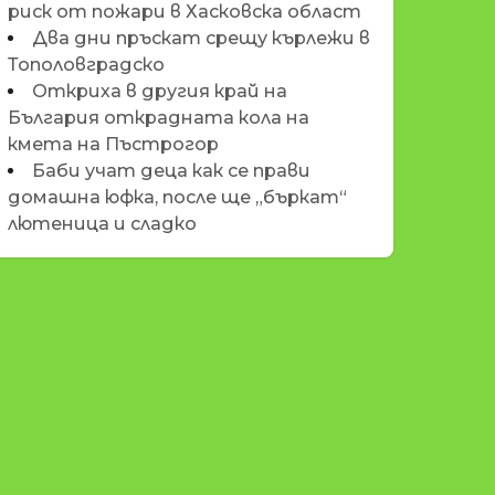
риск от пожари в Хасковска област
Два дни пръскат срещу кърлежи в
Тополовградско
Откриха в другия край на
България открадната кола на
кмета на Пъстрогор
Баби учат деца как се прави
домашна юфка, после ще „бъркат“
лютеница и сладко