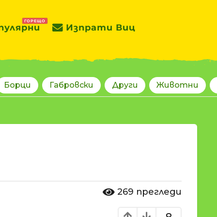
ГОРЕЩО
пулярни
Изпрати Виц
Борци
Габровски
Други
Животни
269
прегледи