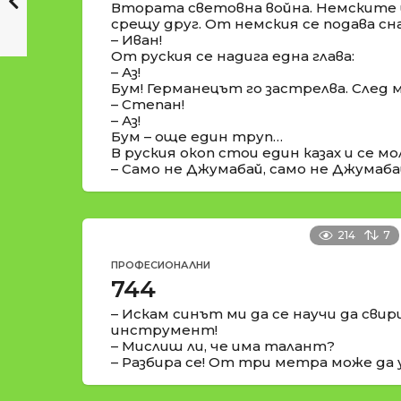
Втората световна война. Немските и
срещу друг. От немския се подава сн
– Иван!
От руския се надига една глава:
– Аз!
Бум! Германецът го застрелва. След м
– Степан!
– Аз!
Бум – още един труп…
В руския окоп стои един казах и се мо
– Само не Джумабай, само не Джумаб
214
7
ПРОФЕСИОНАЛНИ
744
– Искам синът ми да се научи да свир
инструмент!
– Мислиш ли, че има талант?
– Разбира се! От три метра може да 