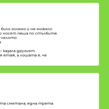
 било голямо и не можело
 го носят пеша по стълбите.
 челото:
а
– казала другият.
я етаж, а лошата е, че
ета сметана, една трета