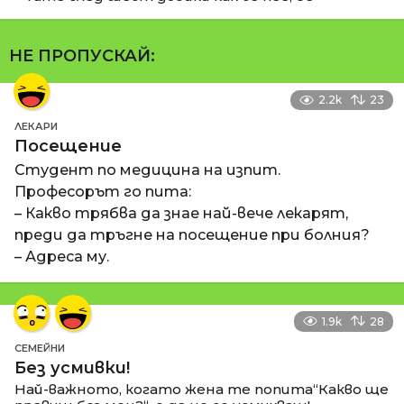
НЕ ПРОПУСКАЙ:
2.2k
23
ЛЕКАРИ
Посещение
Студент по медицина на изпит.
Професорът го пита:
– Какво трябва да знае най-вече лекарят,
преди да тръгне на посещение при болния?
– Адреса му.
1.9k
28
СЕМЕЙНИ
Без усмивки!
Най-важното, когато жена те попита“Какво ще