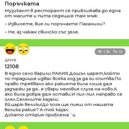
Поръчката
Музикант в ресторант се приближава до една
от масите и пита седящия там мъж:
– Извинете, вие ли поръчахте Паганини?
– Не, аз чакам свинско със зеле.
1.3k
10
ДРУГИ
12108
В едно село варили РАКИЯ.Дошъл царят,който
по традиция идвал всяка год.за да ги опитва.По
право трябвало ако ракията била лоша да,я
задържи за да , я свари неговия слуга на ново.А
ако била добра да,я остави.И пил-пил направо се
олял.Селяните казали:
Ей,царю велики!До кога ще пиеш от нашата
велика ракия? А той казал:
Докато открия проблема `и.