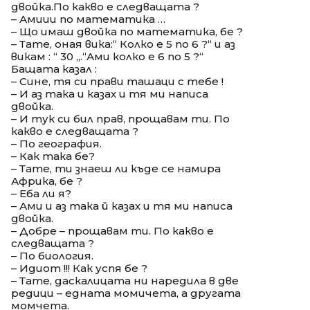
двойка.По какво е следващата ?
– Амиии по математика …
– Що имаш двойка по математика, бе ?
– Тате, оная вика:“ Колко е 5 по 6 ?“ и аз
викам : “ 30 „.“Ами колко е 6 по 5 ?“
Бащата казал :
– Сине, тя си прави ташаци с тебе !
– И аз така и казах и тя ми написа
двойка.
– И тук си бил прав, прощавам ти. По
какво е следващата ?
– По география.
– Как така бе?
– Тате, ти знаеш ли къде се намира
Африка, бе ?
– Еба ли я?
– Ами и аз така й казах и тя ми написа
двойка.
– Добре – прощавам ти. По какво е
следващата ?
– По биология.
– Идиот !!! Как успя бе ?
– Тате, даскалицата ни наредила в две
редици – едната момичета, а другата
момчета.