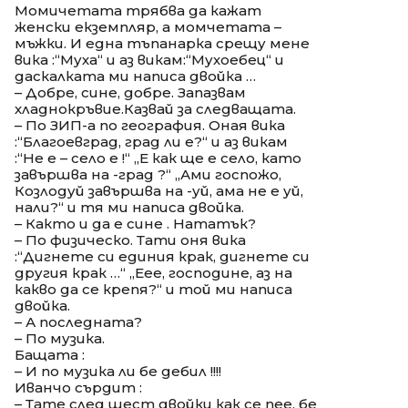
Момичетата трябва да кажат
женски екземпляр, а момчетата –
мъжки. И една тъпанарка срещу мене
вика :“Муха“ и аз викам:“Мухоебец“ и
даскалката ми написа двойка …
– Добре, сине, добре. Запазвам
хладнокръвие.Казвай за следващата.
– По ЗИП-а по география. Оная вика
:“Благоевград, град ли е?“ и аз викам
:“Не е – село е !“ „Е как ще е село, като
завършва на -град ?“ „Ами госпожо,
Козлодуй завършва на -уй, ама не е уй,
нали?“ и тя ми написа двойка.
– Както и да е сине . Нататък?
– По физическо. Тати оня вика
:“Дигнете си единия крак, дигнете си
другия крак …“ „Еее, господине, аз на
какво да се крепя?“ и той ми написа
двойка.
– А последната?
– По музика.
Бащата :
– И по музика ли бе дебил !!!!
Иванчо сърдит :
– Тате след шест двойки как се пее, бе