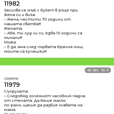
11982
Засилва се мъж с букет в ръце при
жена си и вика:
– Жена, честити 70 години от
нашата сватба!!!
Жената:
– Абе, ти луд ли си, едва 10 години са
минали!!!
Мъжа:
– Е да, ама след първата брачна нощ
моите са кучешки!!!
684
9
СЕМЕЙНИ
11979
Съпругата:
– Следобяд големият часовник падна
от стената. Да беше малко
по-рано, щеше да разбие главата на
мама.