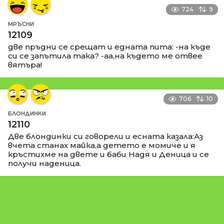
724
9
МРЪСНИ
12109
две пръдни се срещат и едната пита: -на къде
си се запътила така? -аа,на където ме отвее
вятъра!
706
10
БЛОНДИНКИ
12110
Две блондинки си говорели и есната казала:Аз
вчета станах майка,а детето е момиче и я
кръстихме на двете и баби Надя и Деница и се
получи наденица.