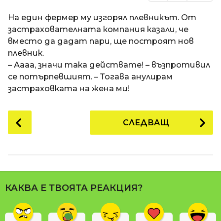
На един фермер му изгорял плевникът. От
застрахователната компания казали, че
вместо да дадат пари, ще построят нов
плевник.
– Аааа, значи така действате! – възпротивил
се потърпевшият. – Тогава анулирам
застраховката на жена ми!
P
СЛЕДВАЩ
o
s
t
P
a
КАКВА Е ТВОЯТА РЕАКЦИЯ?
g
i
n