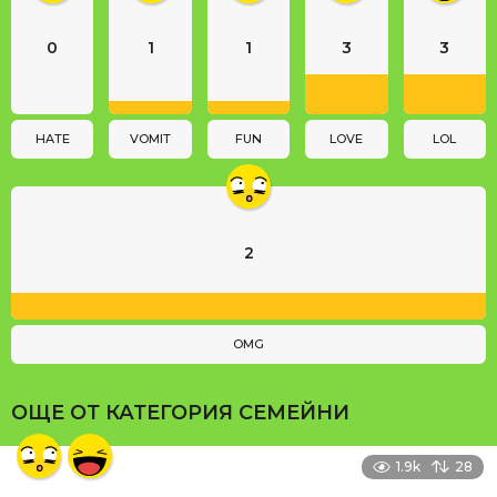
a
0
1
1
3
3
t
i
o
n
HATE
VOMIT
FUN
LOVE
LOL
2
OMG
ОЩЕ ОТ КАТЕГОРИЯ
СЕМЕЙНИ
1.9k
28