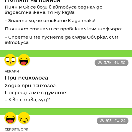
Пътят на пияния
Пиян мъж се вози в автобуса седнал до
възрастна жена. Тя му казва:
– Знаете ли, че отивате в ада така!
Пияният станал и се провикнал към шофьора:
– Спрете и ме пуснете да сляза! Объркал съм
автобуса.
3.7k
30
ЛЕКАРИ
При психолога
Ходих при психолог.
Посрещна ме с думите:
– К’во става, луд?
913
24
СЕРВИТЬОРИ