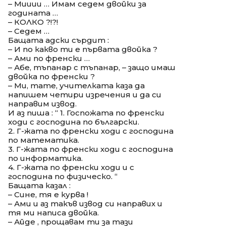
– Мииии … Имам седем двойки за
годината …
– КОЛКО ?!?!
– Седем …
Бащата адски сърдит :
– И по какво ти е първата двойка ?
– Ами по френски …
– Абе, тъпанар с тъпанар, – защо имаш
двойка по френски ?
– Ми, тате, учителката каза да
напишем четири изречения и да си
направим извод.
И аз пиша : “ 1. Госпожата по френски
ходи с господина по български.
2. Г-жата по френски ходи с господина
по математика.
3. Г-жата по френски ходи с господина
по информатика.
4. Г-жата по френски ходи и с
господина по физическо. “
Бащата казал :
– Сине, тя е курва !
– Ами и аз такъв извод си направих и
тя ми написа двойка.
– Айде , прощавам ти за тази