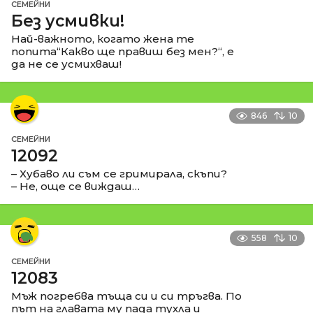
СЕМЕЙНИ
Без усмивки!
Най-важното, когато жена те
попита“Какво ще правиш без мен?“, е
да не се усмихваш!
846
10
СЕМЕЙНИ
12092
– Хубаво ли съм се гримирала, скъпи?
– Не, още се виждаш…
558
10
СЕМЕЙНИ
12083
Мъж погребва тъща си и си тръгва. По
път на главата му пада тухла и