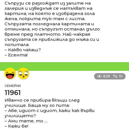
Съпрузи се разхождат из залите на
галерия и изведнъж се натъкват на
картина, на която е изобразена гола
жена, покрита тук-там с листа.
Съпругата погледнала картината и
отминала, но съпругът останал дълго
време пред платното. Най-накрая
съпругата се приближила до мъжа си и
попитала:
– Какво чакаш?
– Есента!
828
10
СЕМЕЙНИ
11961
Иванчо се прибира вкъщи след
училище. Баща му го пита:
– Абе, идиот с идиот, кажи как върви
училището?
– Ами тате, то …
– Кажи бе!