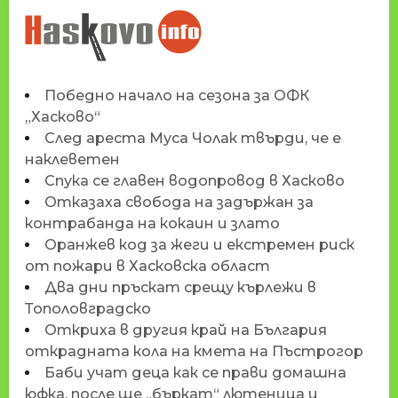
НОВИНИТЕ НА
HASKOVO.INFO
Победно начало на сезона за ОФК
„Хасково“
След ареста Муса Чолак твърди, че е
наклеветен
Спука се главен водопровод в Хасково
Отказаха свобода на задържан за
контрабанда на кокаин и злато
Оранжев код за жеги и екстремен риск
от пожари в Хасковска област
Два дни пръскат срещу кърлежи в
Тополовградско
Откриха в другия край на България
открадната кола на кмета на Пъстрогор
Баби учат деца как се прави домашна
юфка, после ще „бъркат“ лютеница и