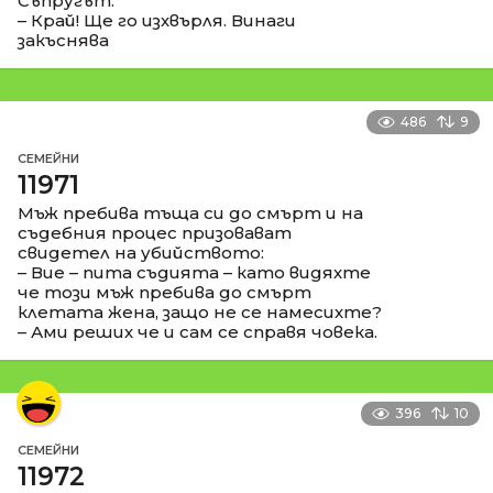
Съпругът:
– Край! Ще го изхвърля. Винаги
закъснява
486
9
СЕМЕЙНИ
11971
Мъж пребива тъща си до смърт и на
съдебния процес призовават
свидетел на убийството:
– Вие – пита съдията – като видяхте
че този мъж пребива до смърт
клетата жена, защо не се намесихте?
– Ами реших че и сам се справя човека.
396
10
СЕМЕЙНИ
11972