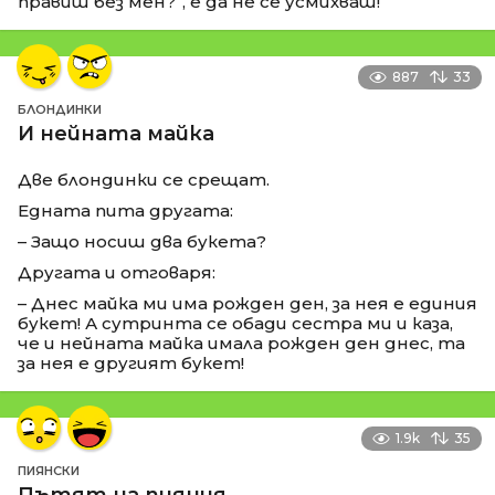
правиш без мен?“, е да не се усмихваш!
887
33
БЛОНДИНКИ
И нейната майка
Две блондинки се срещат.
Едната пита другата:
– Защо носиш два букета?
Другата и отговаря:
– Днес майка ми има рожден ден, за нея е единия
букет! А сутринта се обади сестра ми и каза,
че и нейната майка имала рожден ден днес, та
за нея е другият букет!
1.9k
35
ПИЯНСКИ