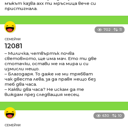
мъжът казва ахх ти мръсница вече си
пристигнала.
702
11
СЕМЕЙНИ
12081
– Миличка, четвъртък почва
световното, ще има мач. Ето ти две
стотачки, остави ме на мира и си
измисли нещо.
– Благодаря. То даже не ми трябват
чак двеста лева, за да правя нещо без
теб два часа.
– Какви два часа? Не искам да те
виждам през следващия месец.
630
10
СЕМЕЙНИ