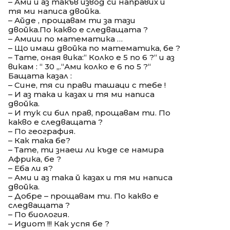
– Ами и аз такъв извод си направих и
тя ми написа двойка.
– Айде , прощавам ти за тази
двойка.По какво е следващата ?
– Амиии по математика …
– Що имаш двойка по математика, бе ?
– Тате, оная вика:“ Колко е 5 по 6 ?“ и аз
викам : “ 30 „.“Ами колко е 6 по 5 ?“
Бащата казал :
– Сине, тя си прави ташаци с тебе !
– И аз така и казах и тя ми написа
двойка.
– И тук си бил прав, прощавам ти. По
какво е следващата ?
– По география.
– Как така бе?
– Тате, ти знаеш ли къде се намира
Африка, бе ?
– Еба ли я?
– Ами и аз така й казах и тя ми написа
двойка.
– Добре – прощавам ти. По какво е
следващата ?
– По биология.
– Идиот !!! Как успя бе ?