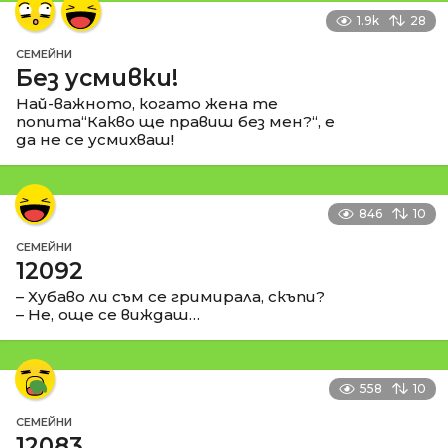
1.9k
28
СЕМЕЙНИ
Без усмивки!
Най-важното, когато жена те
попита“Какво ще правиш без мен?“, е
да не се усмихваш!
846
10
СЕМЕЙНИ
12092
– Хубаво ли съм се гримирала, скъпи?
– Не, още се виждаш…
558
10
СЕМЕЙНИ
12083