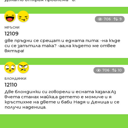
706
9
МРЪСНИ
12109
две пръдни се срещат и едната пита: -на къде
си се запътила така? -аа,на където ме отвее
вятъра!
706
10
БЛОНДИНКИ
12110
Две блондинки си говорели и есната казала:Аз
вчета станах майка,а детето е момиче и я
кръстихме на двете и баби Надя и Деница и се
получи наденица.