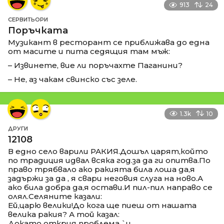
913
24
СЕРВИТЬОРИ
Поръчката
Музикант в ресторант се приближава до една
от масите и пита седящия там мъж:
– Извинете, вие ли поръчахте Паганини?
– Не, аз чакам свинско със зеле.
1.3k
10
ДРУГИ
12108
В едно село варили РАКИЯ.Дошъл царят,който
по традиция идвал всяка год.за да ги опитва.По
право трябвало ако ракията била лоша да,я
задържи за да , я свари неговия слуга на ново.А
ако била добра да,я остави.И пил-пил направо се
олял.Селяните казали:
Ей,царю велики!До кога ще пиеш от нашата
велика ракия? А той казал:
Докато открия проблема `и.