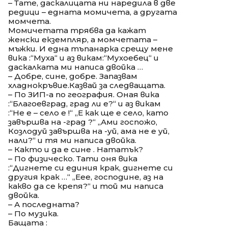
– Тате, даскалицата ни наредила в две
редици – едната момичета, а другата
момчета.
Момичетата трябва да кажат
женски екземпляр, а момчетата –
мъжки. И една тъпанарка срещу мене
вика :“Муха“ и аз викам:“Мухоебец“ и
даскалката ми написа двойка …
– Добре, сине, добре. Запазвам
хладнокръвие.Казвай за следващата.
– По ЗИП-а по география. Оная вика
:“Благоевград, град ли е?“ и аз викам
:“Не е – село е !“ „Е как ще е село, като
завършва на -град ?“ „Ами госпожо,
Козлодуй завършва на -уй, ама не е уй,
нали?“ и тя ми написа двойка.
– Както и да е сине . Нататък?
– По физическо. Тати оня вика
:“Дигнете си единия крак, дигнете си
другия крак …“ „Еее, господине, аз на
какво да се крепя?“ и той ми написа
двойка.
– А последната?
– По музика.
Бащата :