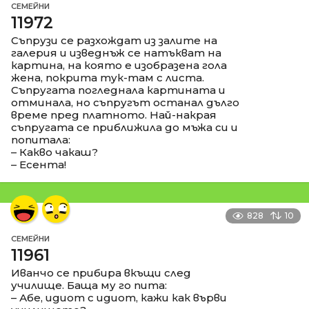
СЕМЕЙНИ
11972
Съпрузи се разхождат из залите на
галерия и изведнъж се натъкват на
картина, на която е изобразена гола
жена, покрита тук-там с листа.
Съпругата погледнала картината и
отминала, но съпругът останал дълго
време пред платното. Най-накрая
съпругата се приближила до мъжа си и
попитала:
– Какво чакаш?
– Есента!
828
10
СЕМЕЙНИ
11961
Иванчо се прибира вкъщи след
училище. Баща му го пита:
– Абе, идиот с идиот, кажи как върви