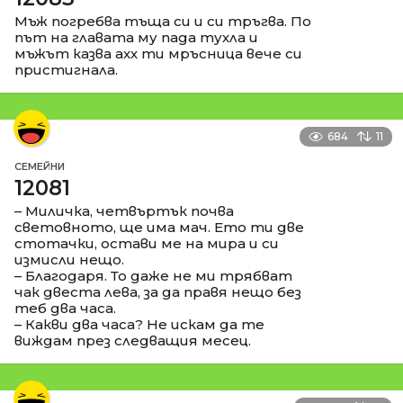
Мъж погребва тъща си и си тръгва. По
път на главата му пада тухла и
мъжът казва ахх ти мръсница вече си
пристигнала.
684
11
СЕМЕЙНИ
12081
– Миличка, четвъртък почва
световното, ще има мач. Ето ти две
стотачки, остави ме на мира и си
измисли нещо.
– Благодаря. То даже не ми трябват
чак двеста лева, за да правя нещо без
теб два часа.
– Какви два часа? Не искам да те
виждам през следващия месец.