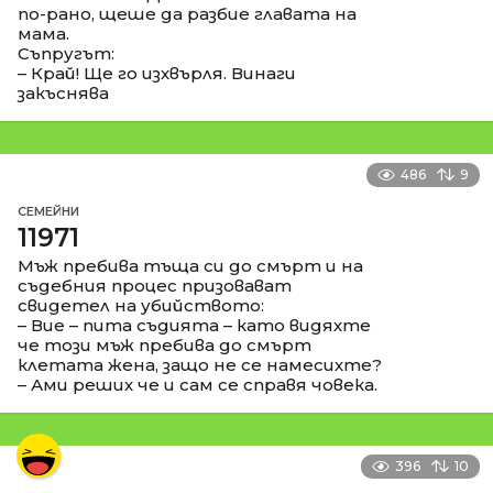
по-рано, щеше да разбие главата на
мама.
Съпругът:
– Край! Ще го изхвърля. Винаги
закъснява
486
9
СЕМЕЙНИ
11971
Мъж пребива тъща си до смърт и на
съдебния процес призовават
свидетел на убийството:
– Вие – пита съдията – като видяхте
че този мъж пребива до смърт
клетата жена, защо не се намесихте?
– Ами реших че и сам се справя човека.
396
10