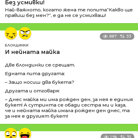
Без усмивки!
Най-важното, когато жена те попита“Какво ще
правиш без мен?“, е да не се усмихваш!
887
33
БЛОНДИНКИ
И нейната майка
Две блондинки се срещат.
Едната пита другата:
– Защо носиш два букета?
Другата и отговаря:
– Днес майка ми има рожден ден, за нея е единия
букет! А сутринта се обади сестра ми и каза,
че и нейната майка имала рожден ден днес, та
за нея е другият букет!
1.9k
35