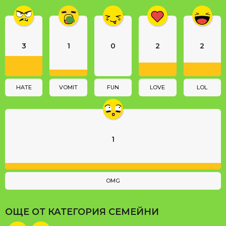
i
n
a
3
1
0
2
2
t
i
o
n
HATE
VOMIT
FUN
LOVE
LOL
1
OMG
ОЩЕ ОТ КАТЕГОРИЯ
СЕМЕЙНИ