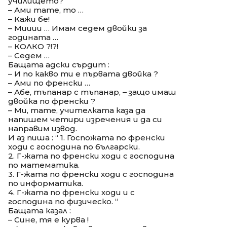
училището?
– Ами тате, то …
– Кажи бе!
– Мииии … Имам седем двойки за
годината …
– КОЛКО ?!?!
– Седем …
Бащата адски сърдит :
– И по какво ти е първата двойка ?
– Ами по френски …
– Абе, тъпанар с тъпанар, – защо имаш
двойка по френски ?
– Ми, тате, учителката каза да
напишем четири изречения и да си
направим извод.
И аз пиша : “ 1. Госпожата по френски
ходи с господина по български.
2. Г-жата по френски ходи с господина
по математика.
3. Г-жата по френски ходи с господина
по информатика.
4. Г-жата по френски ходи и с
господина по физическо. “
Бащата казал :
– Сине, тя е курва !