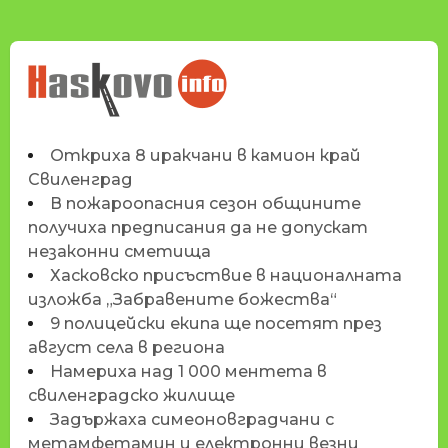
НОВИНИТЕ НА
HASKOVO.INFO
Откриха 8 иракчани в камион край
Свиленград
В пожароопасния сезон общините
получиха предписания да не допускат
незаконни сметища
Хасковско присъствие в националната
изложба „Забравените божества“
9 полицейски екипа ще посетят през
август села в региона
Намериха над 1 000 ментета в
свиленградско жилище
Задържаха симеоновградчани с
метамфетамин и електронни везни