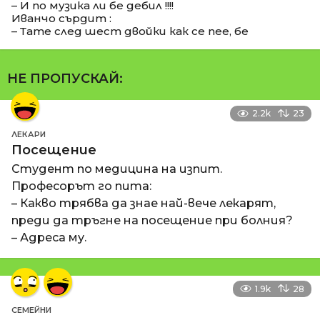
– И по музика ли бе дебил !!!!
Иванчо сърдит :
– Тате след шест двойки как се пее, бе
НЕ ПРОПУСКАЙ:
2.2k
23
ЛЕКАРИ
Посещение
Студент по медицина на изпит.
Професорът го пита:
– Какво трябва да знае най-вече лекарят,
преди да тръгне на посещение при болния?
– Адреса му.
1.9k
28
СЕМЕЙНИ