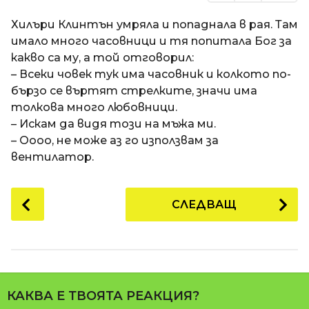
Хилъри Клинтън умряла и попаднала в рая. Там
имало много часовници и тя попитала Бог за
какво са му, а той отговорил:
– Всеки човек тук има часовник и колкото по-
бързо се въртят стрелките, значи има
толкова много любовници.
– Искам да видя този на мъжа ми.
– Оооо, не може аз го използвам за
вентилатор.
P
СЛЕДВАЩ
o
s
t
P
a
КАКВА Е ТВОЯТА РЕАКЦИЯ?
g