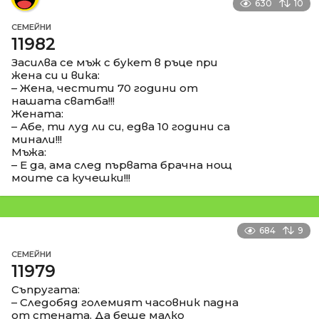
630
10
СЕМЕЙНИ
11982
Засилва се мъж с букет в ръце при
жена си и вика:
– Жена, честити 70 години от
нашата сватба!!!
Жената:
– Абе, ти луд ли си, едва 10 години са
минали!!!
Мъжа:
– Е да, ама след първата брачна нощ
моите са кучешки!!!
684
9
СЕМЕЙНИ
11979
Съпругата:
– Следобяд големият часовник падна
от стената. Да беше малко