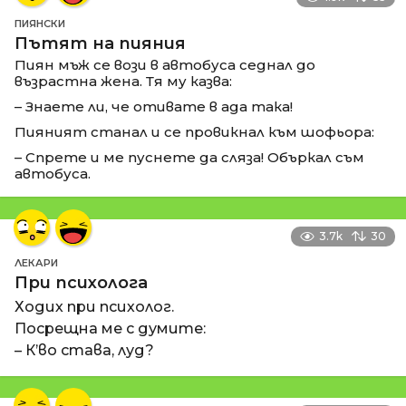
ПИЯНСКИ
Пътят на пияния
Пиян мъж се вози в автобуса седнал до
възрастна жена. Тя му казва:
– Знаете ли, че отивате в ада така!
Пияният станал и се провикнал към шофьора:
– Спрете и ме пуснете да сляза! Объркал съм
автобуса.
3.7k
30
ЛЕКАРИ
При психолога
Ходих при психолог.
Посрещна ме с думите:
– К’во става, луд?