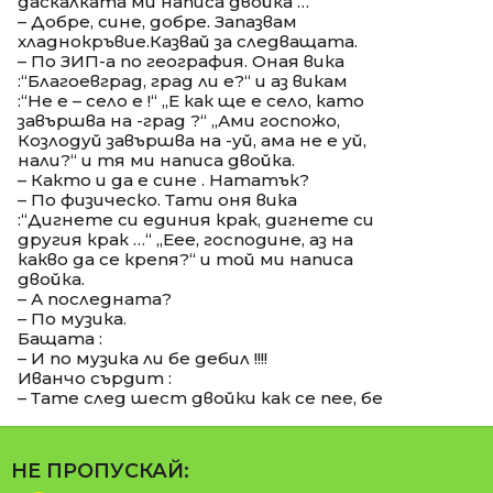
даскалката ми написа двойка …
– Добре, сине, добре. Запазвам
хладнокръвие.Казвай за следващата.
– По ЗИП-а по география. Оная вика
:“Благоевград, град ли е?“ и аз викам
:“Не е – село е !“ „Е как ще е село, като
завършва на -град ?“ „Ами госпожо,
Козлодуй завършва на -уй, ама не е уй,
нали?“ и тя ми написа двойка.
– Както и да е сине . Нататък?
– По физическо. Тати оня вика
:“Дигнете си единия крак, дигнете си
другия крак …“ „Еее, господине, аз на
какво да се крепя?“ и той ми написа
двойка.
– А последната?
– По музика.
Бащата :
– И по музика ли бе дебил !!!!
Иванчо сърдит :
– Тате след шест двойки как се пее, бе
НЕ ПРОПУСКАЙ: