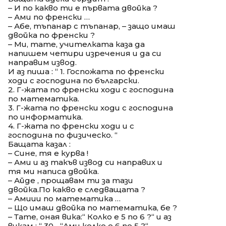
– И по какво ти е първата двойка ?
– Ами по френски …
– Абе, тъпанар с тъпанар, – защо имаш
двойка по френски ?
– Ми, тате, учителката каза да
напишем четири изречения и да си
направим извод.
И аз пиша : “ 1. Госпожата по френски
ходи с господина по български.
2. Г-жата по френски ходи с господина
по математика.
3. Г-жата по френски ходи с господина
по информатика.
4. Г-жата по френски ходи и с
господина по физическо. “
Бащата казал :
– Сине, тя е курва !
– Ами и аз такъв извод си направих и
тя ми написа двойка.
– Айде , прощавам ти за тази
двойка.По какво е следващата ?
– Амиии по математика …
– Що имаш двойка по математика, бе ?
– Тате, оная вика:“ Колко е 5 по 6 ?“ и аз
викам : “ 30 „.“Ами колко е 6 по 5 ?“