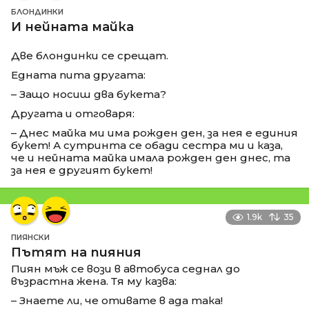
БЛОНДИНКИ
И нейната майка
Две блондинки се срещат.
Едната пита другата:
– Защо носиш два букета?
Другата и отговаря:
– Днес майка ми има рожден ден, за нея е единия
букет! А сутринта се обади сестра ми и каза,
че и нейната майка имала рожден ден днес, та
за нея е другият букет!
1.9k
35
ПИЯНСКИ
Пътят на пияния
Пиян мъж се вози в автобуса седнал до
възрастна жена. Тя му казва:
– Знаете ли, че отивате в ада така!