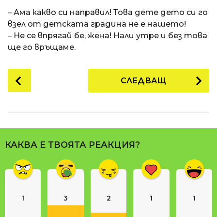
a
t
п
– Ама какво си направил! Това дете дето си го
i
р
взел от детската градина не е нашето!
е
– Не се впрягай бе, жена! Нали утре и без това
д
ще го връщаме.
и
1
P
СЛЕДВАЩ
8
o
г
s
о
t
д
P
и
a
н
КАКВА Е ТВОЯТА РЕАКЦИЯ?
g
и
i
п
n
р
е
a
д
1
3
2
1
1
t
и
i