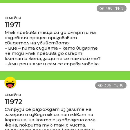
486
9
СЕМЕЙНИ
11971
Мъж пребива тъща си до смърт и на
съдебния процес призовават
свидетел на убийството:
– Вие – пита съдията – като видяхте
че този мъж пребива до смърт
клетата жена, защо не се намесихте?
– Ами реших че и сам се справя човека.
396
10
СЕМЕЙНИ
11972
Съпрузи се разхождат из залите на
галерия и изведнъж се натъкват на
картина, на която е изобразена гола
жена, покрита тук-там с листа.