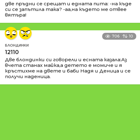
две пръдни се срещат и едната пита: -на къде
си се запътила така? -аа,на където ме отвее
вятъра!
706
10
БЛОНДИНКИ
12110
Две блондинки си говорели и есната казала:Аз
вчета станах майка,а детето е момиче и я
кръстихме на двете и баби Надя и Деница и се
получи наденица.