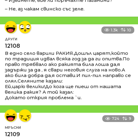
– Извинете, вие ли поръчахте Паганини?
– Не, аз чакам свинско със зеле.
1.3k
10
ДРУГИ
12108
В едно село варили РАКИЯ.Дошъл царят,който
по традиция идвал всяка год.за да ги опитва.По
право трябвало ако ракията била лоша да,я
задържи за да , я свари неговия слуга на ново.А
ако била добра да,я остави.И пил-пил направо се
олял.Селяните казали:
Ей,царю велики!До кога ще пиеш от нашата
велика ракия? А той казал:
Докато открия проблема `и.
724
9
МРЪСНИ
12109