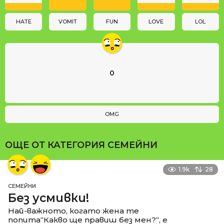
o
n
HATE
VOMIT
FUN
LOVE
LOL
0
OMG
ОЩЕ ОТ КАТЕГОРИЯ
СЕМЕЙНИ
1.9k
28
СЕМЕЙНИ
Без усмивки!
Най-важното, когато жена те
попита“Какво ще правиш без мен?“, е