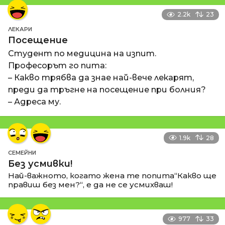
2.2k
23
ЛЕКАРИ
Посещение
Студент по медицина на изпит.
Професорът го пита:
– Какво трябва да знае най-вече лекарят,
преди да тръгне на посещение при болния?
– Адреса му.
1.9k
28
СЕМЕЙНИ
Без усмивки!
Най-важното, когато жена те попита“Какво ще
правиш без мен?“, е да не се усмихваш!
977
33