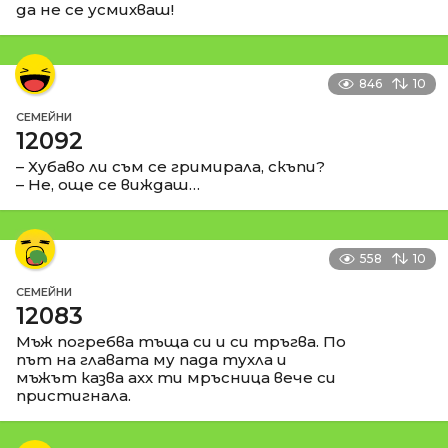
да не се усмихваш!
846
10
СЕМЕЙНИ
12092
– Хубаво ли съм се гримирала, скъпи?
– Не, още се виждаш…
558
10
СЕМЕЙНИ
12083
Мъж погребва тъща си и си тръгва. По
път на главата му пада тухла и
мъжът казва ахх ти мръсница вече си
пристигнала.