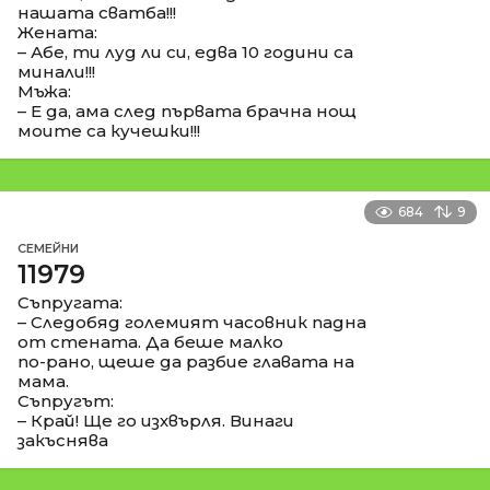
нашата сватба!!!
Жената:
– Абе, ти луд ли си, едва 10 години са
минали!!!
Мъжа:
– Е да, ама след първата брачна нощ
моите са кучешки!!!
684
9
СЕМЕЙНИ
11979
Съпругата:
– Следобяд големият часовник падна
от стената. Да беше малко
по-рано, щеше да разбие главата на
мама.
Съпругът:
– Край! Ще го изхвърля. Винаги
закъснява