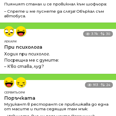
Пияният станал и се провикнал към шофьора:
– Спрете и ме пуснете да сляза! Объркал съм
автобуса.
3.7k
30
ЛЕКАРИ
При психолога
Ходих при психолог.
Посрещна ме с думите:
– К’во става, луд?
913
24
СЕРВИТЬОРИ
Поръчката
Музикант в ресторант се приближава до една
от масите и пита седящия там мъж: