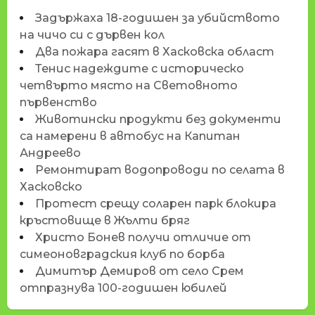
Задържаха 18-годишен за убийството
на чичо си с дървен кол
Два пожара гасят в Хасковска област
Тенис надеждите с историческо
четвърто място на Световното
първенство
Животински продукти без документи
са намерени в автобус на Капитан
Андреево
Ремонтират водопроводи по селата в
Хасковско
Протест срещу соларен парк блокира
кръстовище в Жълти бряг
Христо Бонев получи отличие от
симеоновградския клуб по борба
Димитър Демиров от село Срем
отпразнува 100-годишен юбилей