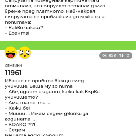
Съпругата погледнала картината и
отминала, но съпругът останал дълго
време пред платното. Най-накрая
съпругата се приближила до мъжа си и
попитала:
– Какво чакаш?
– Есента!
828
10
СЕМЕЙНИ
11961
Иванчо се прибира вкъщи след
училище. Баща му го пита:
– Абе, идиот с идиот, кажи как върви
училището?
– Ами тате, то …
– Кажи бе!
– Мииии … Имам седем двойки за
годината …
– КОЛКО ?!?!
– Седем …
Бащата адски сърдит :