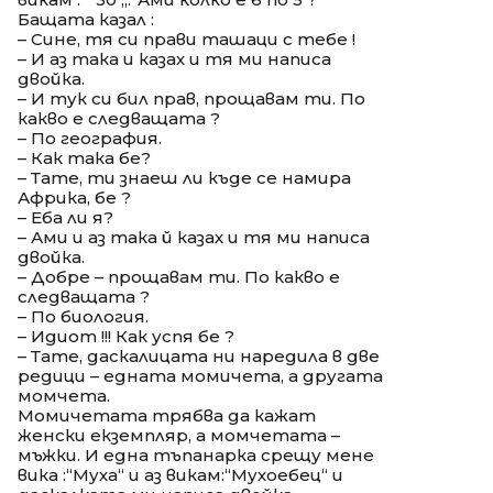
Бащата казал :
– Сине, тя си прави ташаци с тебе !
– И аз така и казах и тя ми написа
двойка.
– И тук си бил прав, прощавам ти. По
какво е следващата ?
– По география.
– Как така бе?
– Тате, ти знаеш ли къде се намира
Африка, бе ?
– Еба ли я?
– Ами и аз така й казах и тя ми написа
двойка.
– Добре – прощавам ти. По какво е
следващата ?
– По биология.
– Идиот !!! Как успя бе ?
– Тате, даскалицата ни наредила в две
редици – едната момичета, а другата
момчета.
Момичетата трябва да кажат
женски екземпляр, а момчетата –
мъжки. И една тъпанарка срещу мене
вика :“Муха“ и аз викам:“Мухоебец“ и