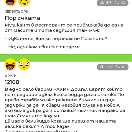
913
24
СЕРВИТЬОРИ
Поръчката
Музикант в ресторант се приближава до една
от масите и пита седящия там мъж:
– Извинете, вие ли поръчахте Паганини?
– Не, аз чакам свинско със зеле.
1.3k
10
ДРУГИ
12108
В едно село варили РАКИЯ.Дошъл царят,който
по традиция идвал всяка год.за да ги опитва.По
право трябвало ако ракията била лоша да,я
задържи за да , я свари неговия слуга на ново.А
ако била добра да,я остави.И пил-пил направо се
олял.Селяните казали:
Ей,царю велики!До кога ще пиеш от нашата
велика ракия? А той казал:
Докато открия проблема `и.