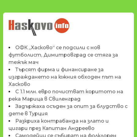
НОВИНИТЕ НА
HASKOVO.INFO
ОФК „Хасково“ се подсили с нов
футболист, Димитровград се стяга за
тежък мач
Търсят фирма и финансиране за
изграждането на южния обходен път на
Хасково
С 1.1 млн. евро почистват коритото на
река Марица в Свиленград
Задържаха осъден за опит за блудство с
дете в Турция
Разкриха контрабанда на злато и
цигари през Капитан Андреево
Самодейци се събират на фолклорен