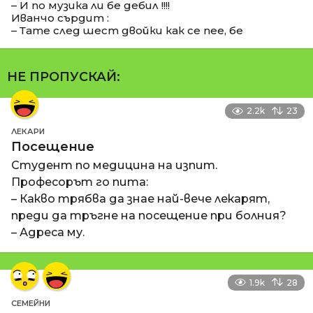
– И по музика ли бе дебил !!!!
Иванчо сърдит :
– Тате след шест двойки как се пее, бе
НЕ ПРОПУСКАЙ:
2.2k
23
ЛЕКАРИ
Посещение
Студент по медицина на изпит.
Професорът го пита:
– Какво трябва да знае най-вече лекарят,
преди да тръгне на посещение при болния?
– Адреса му.
1.9k
28
СЕМЕЙНИ