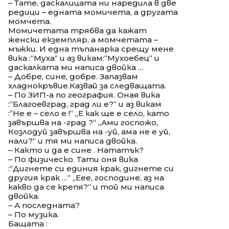
– Тате, даскалицата ни наредила в две
редици – едната момичета, а другата
момчета.
Момичетата трябва да кажат
женски екземпляр, а момчетата –
мъжки. И една тъпанарка срещу мене
вика :“Муха“ и аз викам:“Мухоебец“ и
даскалката ми написа двойка …
– Добре, сине, добре. Запазвам
хладнокръвие.Казвай за следващата.
– По ЗИП-а по география. Оная вика
:“Благоевград, град ли е?“ и аз викам
:“Не е – село е !“ „Е как ще е село, като
завършва на -град ?“ „Ами госпожо,
Козлодуй завършва на -уй, ама не е уй,
нали?“ и тя ми написа двойка.
– Както и да е сине . Нататък?
– По физическо. Тати оня вика
:“Дигнете си единия крак, дигнете си
другия крак …“ „Еее, господине, аз на
какво да се крепя?“ и той ми написа
двойка.
– А последната?
– По музика.
Бащата :