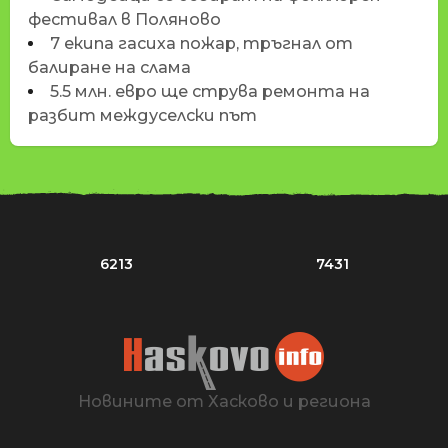
фестивал в Поляново
7 екипа гасиха пожар, тръгнал от
балиране на слама
5.5 млн. евро ще струва ремонта на
разбит междуселски път
6213
7431
Новините от Хасково и региона