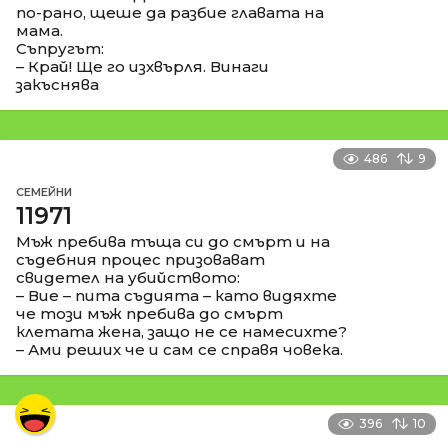
по-рано, щеше да разбие главата на
мама.
Съпругът:
– Край! Ще го изхвърля. Винаги
закъснява
486
9
СЕМЕЙНИ
11971
Мъж пребива тъща си до смърт и на
съдебния процес призовават
свидетел на убийството:
– Вие – пита съдията – като видяхте
че този мъж пребива до смърт
клетата жена, защо не се намесихте?
– Ами реших че и сам се справя човека.
396
10