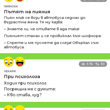
ПИЯНСКИ
Пътят на пияния
Пиян мъж се вози в автобуса седнал до
възрастна жена. Тя му казва:
– Знаете ли, че отивате в ада така!
Пияният станал и се провикнал към шофьора:
– Спрете и ме пуснете да сляза! Объркал съм
автобуса.
3.7k
30
ЛЕКАРИ
При психолога
Ходих при психолог.
Посрещна ме с думите:
– К’во става, луд?