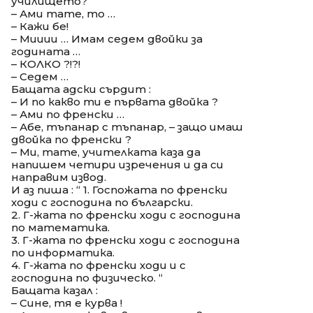
училището?
– Ами тате, то …
– Кажи бе!
– Мииии … Имам седем двойки за
годината …
– КОЛКО ?!?!
– Седем …
Бащата адски сърдит :
– И по какво ти е първата двойка ?
– Ами по френски …
– Абе, тъпанар с тъпанар, – защо имаш
двойка по френски ?
– Ми, тате, учителката каза да
напишем четири изречения и да си
направим извод.
И аз пиша : “ 1. Госпожата по френски
ходи с господина по български.
2. Г-жата по френски ходи с господина
по математика.
3. Г-жата по френски ходи с господина
по информатика.
4. Г-жата по френски ходи и с
господина по физическо. “
Бащата казал :
– Сине, тя е курва !