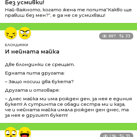
Без усмивки!
Най-важното, когато жена те попита“Какво ще
правиш без мен?“, е да не се усмихваш!
887
33
БЛОНДИНКИ
И нейната майка
Две блондинки се срещат.
Едната пита другата:
– Защо носиш два букета?
Другата и отговаря:
– Днес майка ми има рожден ден, за нея е единия
букет! А сутринта се обади сестра ми и каза,
че и нейната майка имала рожден ден днес, та
за нея е другият букет!
1.9k
35