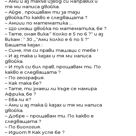
– Ами и аз такъв извод си направих и
тя ми написа двойка.
– Айде , прощавам ти за тази
двойка.По какво е следващата ?
– Амиии по математика …
– Що имаш двойка по математика, бе ?
– Тате, оная вика:“ Колко е 5 по 6 ?“ и аз
викам : “ 30 „.“Ами колко е 6 по 5 ?“
Бащата казал :
– Сине, тя си прави ташаци с тебе !
– И аз така и казах и тя ми написа
двойка.
– И тук си бил прав, прощавам ти. По
какво е следващата ?
– По география.
– Как така бе?
– Тате, ти знаеш ли къде се намира
Африка, бе ?
– Еба ли я?
– Ами и аз така й казах и тя ми написа
двойка.
– Добре – прощавам ти. По какво е
следващата ?
– По биология.
– Идиот !!! Как успя бе ?