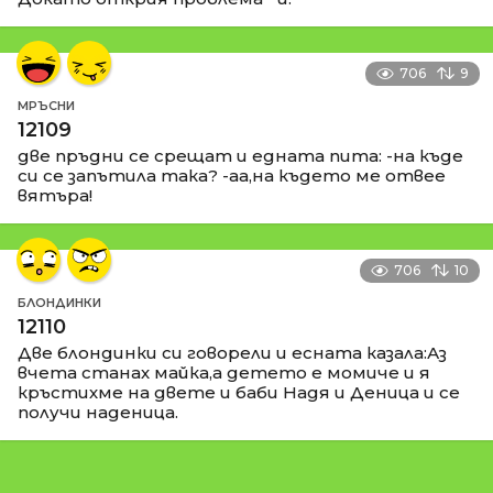
706
9
МРЪСНИ
12109
две пръдни се срещат и едната пита: -на къде
си се запътила така? -аа,на където ме отвее
вятъра!
706
10
БЛОНДИНКИ
12110
Две блондинки си говорели и есната казала:Аз
вчета станах майка,а детето е момиче и я
кръстихме на двете и баби Надя и Деница и се
получи наденица.