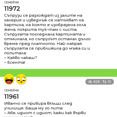
СЕМЕЙНИ
11972
Съпрузи се разхождат из залите на
галерия и изведнъж се натъкват на
картина, на която е изобразена гола
жена, покрита тук-там с листа.
Съпругата погледнала картината и
отминала, но съпругът останал дълго
време пред платното. Най-накрая
съпругата се приближила до мъжа си и
попитала:
– Какво чакаш?
– Есента!
828
10
СЕМЕЙНИ
11961
Иванчо се прибира вкъщи след
училище. Баща му го пита:
– Абе, идиот с идиот, кажи как върви