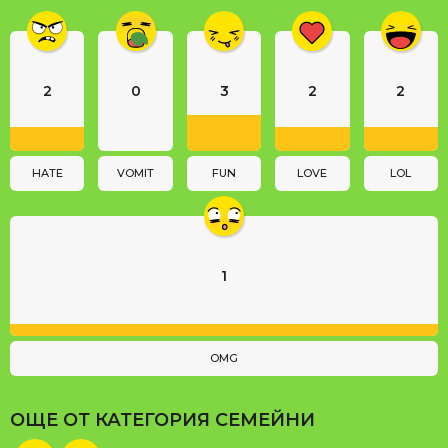
i
n
a
2
0
3
2
2
t
i
o
n
HATE
VOMIT
FUN
LOVE
LOL
1
OMG
ОЩЕ ОТ КАТЕГОРИЯ
СЕМЕЙНИ