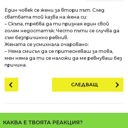
Един човек се жени за втори път. След
сватбата той казва на жена си:
– Скъпа, трябва да ти призная един свой
голям недостатък: Често пъти се случва да
съм безпричинно ревнив.
Жената се усмихнала очаровано:
– Няма смисъл да се притесняваш за това,
мен няма да ти се наложи да ме ревнуваш без
причина.
P
СЛЕДВАЩ
o
s
t
P
a
КАКВА Е ТВОЯТА РЕАКЦИЯ?
g