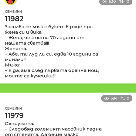
630
10
СЕМЕЙНИ
11982
Засилва се мъж с букет в ръце при
жена си и вика:
– Жена, честити 70 години от
нашата сватба!!!
Жената:
– Абе, ти луд ли си, едва 10 години са
минали!!!
Мъжа:
– Е да, ама след първата брачна нощ
моите са кучешки!!!
684
9
СЕМЕЙНИ
11979
Съпругата:
– Следобяд големият часовник падна
от стената. Да беше малко