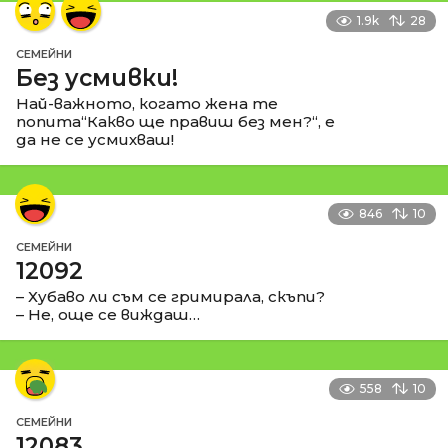
1.9k
28
СЕМЕЙНИ
Без усмивки!
Най-важното, когато жена те
попита“Какво ще правиш без мен?“, е
да не се усмихваш!
846
10
СЕМЕЙНИ
12092
– Хубаво ли съм се гримирала, скъпи?
– Не, още се виждаш…
558
10
СЕМЕЙНИ
12083