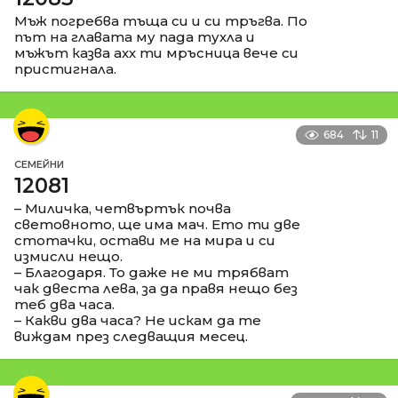
Мъж погребва тъща си и си тръгва. По
път на главата му пада тухла и
мъжът казва ахх ти мръсница вече си
пристигнала.
684
11
СЕМЕЙНИ
12081
– Миличка, четвъртък почва
световното, ще има мач. Ето ти две
стотачки, остави ме на мира и си
измисли нещо.
– Благодаря. То даже не ми трябват
чак двеста лева, за да правя нещо без
теб два часа.
– Какви два часа? Не искам да те
виждам през следващия месец.