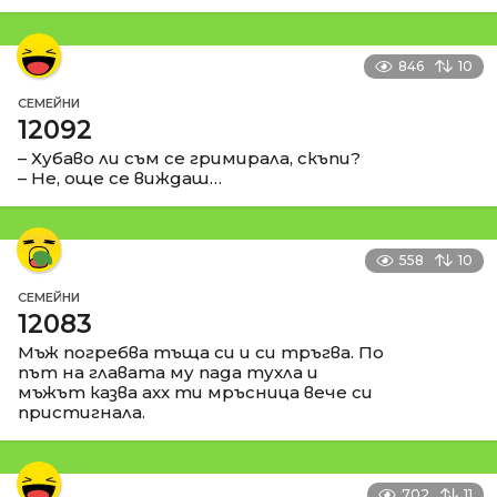
846
10
СЕМЕЙНИ
12092
– Хубаво ли съм се гримирала, скъпи?
– Не, още се виждаш…
558
10
СЕМЕЙНИ
12083
Мъж погребва тъща си и си тръгва. По
път на главата му пада тухла и
мъжът казва ахх ти мръсница вече си
пристигнала.
702
11