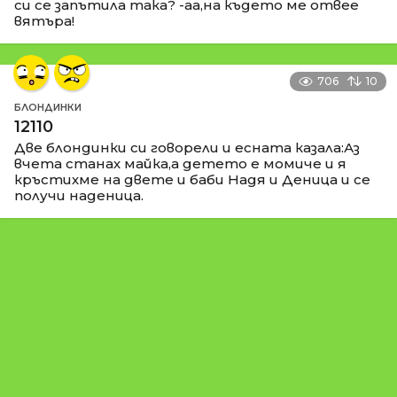
си се запътила така? -аа,на където ме отвее
вятъра!
706
10
БЛОНДИНКИ
12110
Две блондинки си говорели и есната казала:Аз
вчета станах майка,а детето е момиче и я
кръстихме на двете и баби Надя и Деница и се
получи наденица.