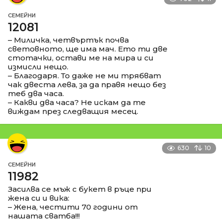
СЕМЕЙНИ
12081
– Миличка, четвъртък почва
световното, ще има мач. Ето ти две
стотачки, остави ме на мира и си
измисли нещо.
– Благодаря. То даже не ми трябват
чак двеста лева, за да правя нещо без
теб два часа.
– Какви два часа? Не искам да те
виждам през следващия месец.
630
10
СЕМЕЙНИ
11982
Засилва се мъж с букет в ръце при
жена си и вика:
– Жена, честити 70 години от
нашата сватба!!!