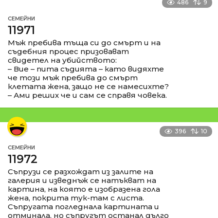
486
9
СЕМЕЙНИ
11971
Мъж пребива тъща си до смърт и на
съдебния процес призовават
свидетел на убийството:
– Вие – пита съдията – като видяхте
че този мъж пребива до смърт
клетата жена, защо не се намесихте?
– Ами реших че и сам се справя човека.
396
10
СЕМЕЙНИ
11972
Съпрузи се разхождат из залите на
галерия и изведнъж се натъкват на
картина, на която е изобразена гола
жена, покрита тук-там с листа.
Съпругата погледнала картината и
отминала, но съпругът останал дълго