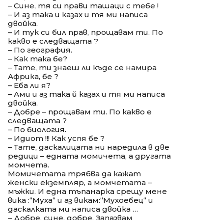
– Сине, тя си прави ташаци с тебе !
– И аз така и казах и тя ми написа
двойка.
– И тук си бил прав, прощавам ти. По
какво е следващата ?
– По география.
– Как така бе?
– Тате, ти знаеш ли къде се намира
Африка, бе ?
– Еба ли я?
– Ами и аз така й казах и тя ми написа
двойка.
– Добре – прощавам ти. По какво е
следващата ?
– По биология.
– Идиот !!! Как успя бе ?
– Тате, даскалицата ни наредила в две
редици – едната момичета, а другата
момчета.
Момичетата трябва да кажат
женски екземпляр, а момчетата –
мъжки. И една тъпанарка срещу мене
вика :“Муха“ и аз викам:“Мухоебец“ и
даскалката ми написа двойка …
– Добре, сине, добре. Запазвам