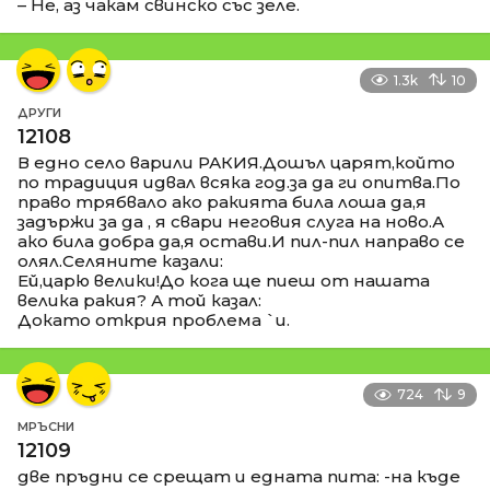
– Не, аз чакам свинско със зеле.
1.3k
10
ДРУГИ
12108
В едно село варили РАКИЯ.Дошъл царят,който
по традиция идвал всяка год.за да ги опитва.По
право трябвало ако ракията била лоша да,я
задържи за да , я свари неговия слуга на ново.А
ако била добра да,я остави.И пил-пил направо се
олял.Селяните казали:
Ей,царю велики!До кога ще пиеш от нашата
велика ракия? А той казал:
Докато открия проблема `и.
724
9
МРЪСНИ
12109
две пръдни се срещат и едната пита: -на къде