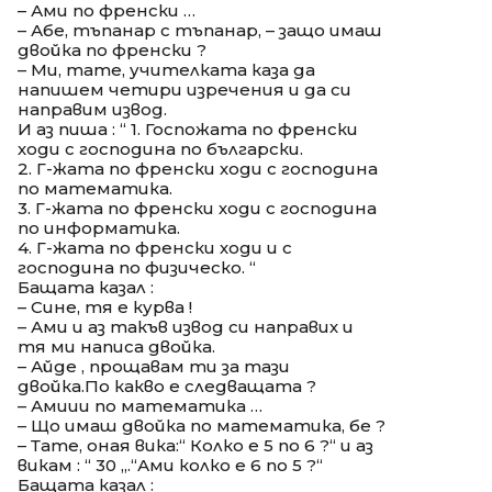
– Ами по френски …
– Абе, тъпанар с тъпанар, – защо имаш
двойка по френски ?
– Ми, тате, учителката каза да
напишем четири изречения и да си
направим извод.
И аз пиша : “ 1. Госпожата по френски
ходи с господина по български.
2. Г-жата по френски ходи с господина
по математика.
3. Г-жата по френски ходи с господина
по информатика.
4. Г-жата по френски ходи и с
господина по физическо. “
Бащата казал :
– Сине, тя е курва !
– Ами и аз такъв извод си направих и
тя ми написа двойка.
– Айде , прощавам ти за тази
двойка.По какво е следващата ?
– Амиии по математика …
– Що имаш двойка по математика, бе ?
– Тате, оная вика:“ Колко е 5 по 6 ?“ и аз
викам : “ 30 „.“Ами колко е 6 по 5 ?“
Бащата казал :