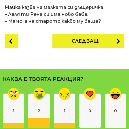
a
t
п
Майка казва на малката си дъщеричка:
i
р
– Леля ти Рена си има ново бебе.
е
– Мамо, а на старото какво му беше?
д
и
P
СЛЕДВАЩ
1
o
8
s
г
t
о
P
д
a
и
КАКВА Е ТВОЯТА РЕАКЦИЯ?
g
н
i
и
n
п
р
a
е
1
2
1
0
0
t
д
i
и
o