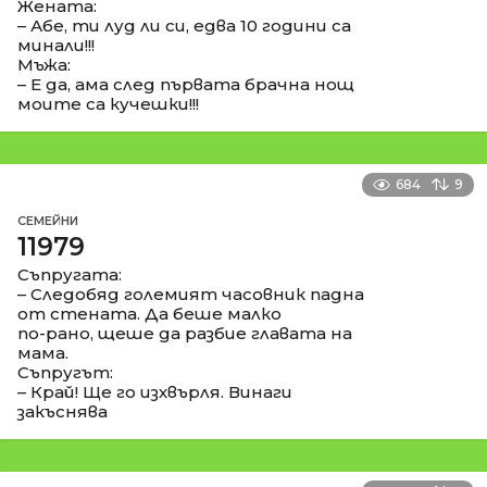
Жената:
– Абе, ти луд ли си, едва 10 години са
минали!!!
Мъжа:
– Е да, ама след първата брачна нощ
моите са кучешки!!!
684
9
СЕМЕЙНИ
11979
Съпругата:
– Следобяд големият часовник падна
от стената. Да беше малко
по-рано, щеше да разбие главата на
мама.
Съпругът:
– Край! Ще го изхвърля. Винаги
закъснява