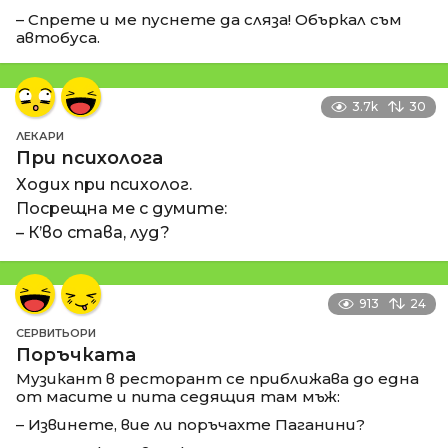
– Спрете и ме пуснете да сляза! Объркал съм
автобуса.
3.7k
30
ЛЕКАРИ
При психолога
Ходих при психолог.
Посрещна ме с думите:
– К’во става, луд?
913
24
СЕРВИТЬОРИ
Поръчката
Музикант в ресторант се приближава до една
от масите и пита седящия там мъж:
– Извинете, вие ли поръчахте Паганини?