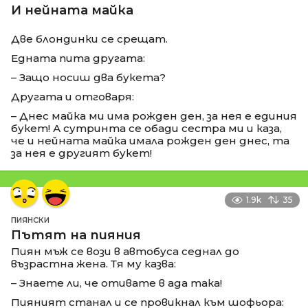
И нейната майка
Две блондинки се срещат.
Едната пита другата:
– Защо носиш два букета?
Другата и отговаря:
– Днес майка ми има рожден ден, за нея е единия
букет! А сутринта се обади сестра ми и каза,
че и нейната майка имала рожден ден днес, та
за нея е другият букет!
1.9k
35
ПИЯНСКИ
Пътят на пияния
Пиян мъж се вози в автобуса седнал до
възрастна жена. Тя му казва:
– Знаете ли, че отивате в ада така!
Пияният станал и се провикнал към шофьора: