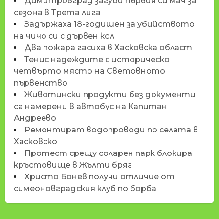
Димитровград загуби първия си мач за
сезона в Трета лига
Задържаха 18-годишен за убийството
на чичо си с дървен кол
Два пожара гасиха в Хасковска област
Тенис надеждите с историческо
четвърто място на Световното
първенство
Животински продукти без документи
са намерени в автобус на Капитан
Андреево
Ремонтират водопроводи по селата в
Хасковско
Протест срещу соларен парк блокира
кръстовище в Жълти бряг
Христо Бонев получи отличие от
симеоновградския клуб по борба