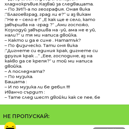
хладнокръвие.Казвай за следващата.
– По ЗИП-а по география. Оная вика
:“Благоевград, град ли е?“ и аз викам
:“Не е – село е !“ „Е как ще е село, като
завършва на -град ?“ „Ами госпожо,
Козлодуй завършва на -уй, ама не е уй,
нали?“ и тя ми написа двойка.
– Както и да е сине . Нататък?
– По физическо. Тати оня вика
:“Дигнете си единия крак, дигнете си
другия крак …“ „Еее, господине, аз на
какво да се крепя?“ и той ми написа
двойка.
– А последната?
– По музика.
Бащата :
– И по музика ли бе дебил !!!!
Иванчо сърдит :
– Тате след шест двойки как се пее, бе
НЕ ПРОПУСКАЙ: