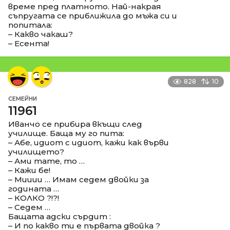
време пред платното. Най-накрая
съпругата се приближила до мъжа си и
попитала:
– Какво чакаш?
– Есента!
828
10
СЕМЕЙНИ
11961
Иванчо се прибира вкъщи след
училище. Баща му го пита:
– Абе, идиот с идиот, кажи как върви
училището?
– Ами тате, то …
– Кажи бе!
– Мииии … Имам седем двойки за
годината …
– КОЛКО ?!?!
– Седем …
Бащата адски сърдит :
– И по какво ти е първата двойка ?