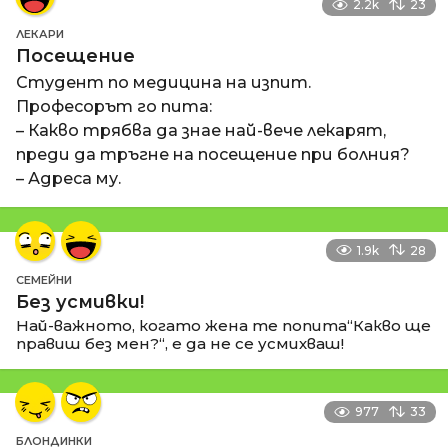
2.2k
23
ЛЕКАРИ
Посещение
Студент по медицина на изпит.
Професорът го пита:
– Какво трябва да знае най-вече лекарят,
преди да тръгне на посещение при болния?
– Адреса му.
1.9k
28
СЕМЕЙНИ
Без усмивки!
Най-важното, когато жена те попита“Какво ще
правиш без мен?“, е да не се усмихваш!
977
33
БЛОНДИНКИ