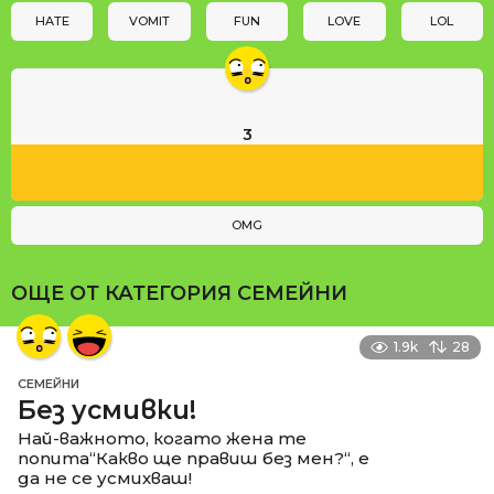
n
HATE
VOMIT
FUN
LOVE
LOL
3
OMG
ОЩЕ ОТ КАТЕГОРИЯ
СЕМЕЙНИ
1.9k
28
СЕМЕЙНИ
Без усмивки!
Най-важното, когато жена те
попита“Какво ще правиш без мен?“, е
да не се усмихваш!