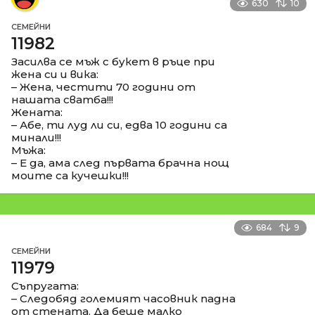
630
10
СЕМЕЙНИ
11982
Засилва се мъж с букет в ръце при
жена си и вика:
– Жена, честити 70 години от
нашата сватба!!!
Жената:
– Абе, ти луд ли си, едва 10 години са
минали!!!
Мъжа:
– Е да, ама след първата брачна нощ
моите са кучешки!!!
684
9
СЕМЕЙНИ
11979
Съпругата:
– Следобяд големият часовник падна
от стената. Да беше малко