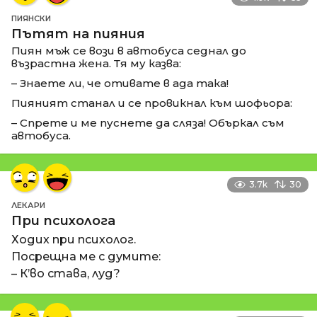
ПИЯНСКИ
Пътят на пияния
Пиян мъж се вози в автобуса седнал до
възрастна жена. Тя му казва:
– Знаете ли, че отивате в ада така!
Пияният станал и се провикнал към шофьора:
– Спрете и ме пуснете да сляза! Объркал съм
автобуса.
3.7k
30
ЛЕКАРИ
При психолога
Ходих при психолог.
Посрещна ме с думите:
– К’во става, луд?