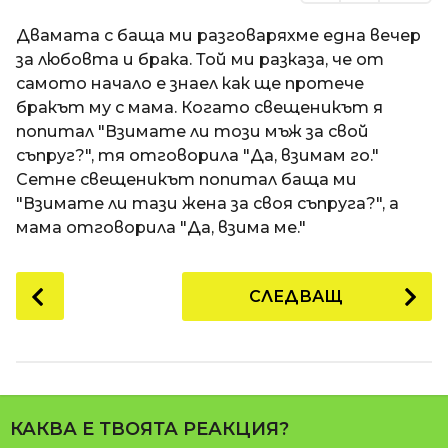
Двамата с баща ми разговаряхме една вечер
за любовта и брака. Той ми разказа, че от
самото начало е знаел как ще протече
бракът му с мама. Когато свещеникът я
попитал "Взимате ли този мъж за свой
съпруг?", тя отговорила "Да, взимам го."
Сетне свещеникът попитал баща ми
"Взимате ли тази жена за своя съпруга?", а
мама отговорила "Да, взима ме."
P
СЛЕДВАЩ
o
s
t
P
a
КАКВА Е ТВОЯТА РЕАКЦИЯ?
g