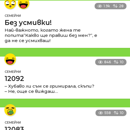
1.9k
28
СЕМЕЙНИ
Без усмивки!
Най-важното, когато жена те
попита“Какво ще правиш без мен?“, е
да не се усмихваш!
846
10
СЕМЕЙНИ
12092
– Хубаво ли съм се гримирала, скъпи?
– Не, още се виждаш…
558
10
СЕМЕЙНИ
12083