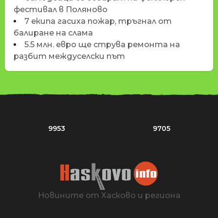
фестивал в Поляново
7 екипа гасиха пожар, тръгнал от
балиране на слама
5.5 млн. евро ще струва ремонта на
разбит междуселски път
9953
9705
Новините от Хасково и региона