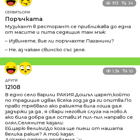
913
24
СЕРВИТЬОРИ
Поръчката
Музикант в ресторант се приближава до една
от масите и пита седящия там мъж:
– Извинете, вие ли поръчахте Паганини?
– Не, аз чакам свинско със зеле.
1.3k
10
ДРУГИ
12108
В едно село варили РАКИЯ.Дошъл царят,който
по традиция идвал всяка год.за да ги опитва.По
право трябвало ако ракията била лоша да,я
задържи за да , я свари неговия слуга на ново.А
ако била добра да,я остави.И пил-пил направо се
олял.Селяните казали:
Ей,царю велики!До кога ще пиеш от нашата
велика ракия? А той казал:
Докато открия проблема `и.