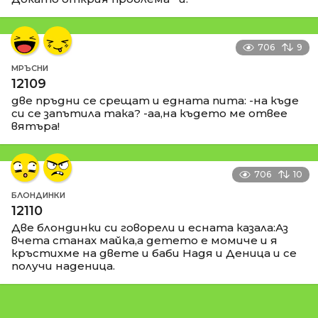
706
9
МРЪСНИ
12109
две пръдни се срещат и едната пита: -на къде
си се запътила така? -аа,на където ме отвее
вятъра!
706
10
БЛОНДИНКИ
12110
Две блондинки си говорели и есната казала:Аз
вчета станах майка,а детето е момиче и я
кръстихме на двете и баби Надя и Деница и се
получи наденица.