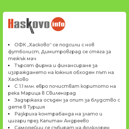
НОВИНИТЕ НА
HASKOVO.INFO
ОФК „Хасково“ се подсили с нов
футболист, Димитровград се стяга за
тежък мач
Търсят фирма и финансиране за
изграждането на южния обходен път на
Хасково
С 1.1 млн. евро почистват коритото на
река Марица в Свиленград
Задържаха осъден за опит за блудство с
дете в Турция
Разкриха контрабанда на злато и
цигари през Капитан Андреево
Самодейци се събират на фолклорен