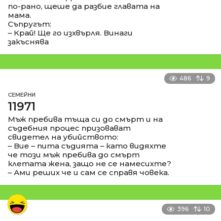
по-рано, щеше да разбие главата на
мама.
Съпругът:
– Край! Ще го изхвърля. Винаги
закъснява
486
9
СЕМЕЙНИ
11971
Мъж пребива тъща си до смърт и на
съдебния процес призовават
свидетел на убийството:
– Вие – пита съдията – като видяхте
че този мъж пребива до смърт
клетата жена, защо не се намесихте?
– Ами реших че и сам се справя човека.
396
10