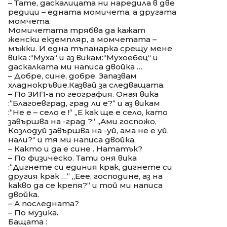
– Тате, даскалицата ни наредила в две
редици – едната момичета, а другата
момчета.
Момичетата трябва да кажат
женски екземпляр, а момчетата –
мъжки. И една тъпанарка срещу мене
вика :“Муха“ и аз викам:“Мухоебец“ и
даскалката ми написа двойка …
– Добре, сине, добре. Запазвам
хладнокръвие.Казвай за следващата.
– По ЗИП-а по география. Оная вика
:“Благоевград, град ли е?“ и аз викам
:“Не е – село е !“ „Е как ще е село, като
завършва на -град ?“ „Ами госпожо,
Козлодуй завършва на -уй, ама не е уй,
нали?“ и тя ми написа двойка.
– Както и да е сине . Нататък?
– По физическо. Тати оня вика
:“Дигнете си единия крак, дигнете си
другия крак …“ „Еее, господине, аз на
какво да се крепя?“ и той ми написа
двойка.
– А последната?
– По музика.
Бащата :