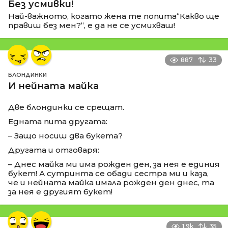
Без усмивки!
Най-важното, когато жена те попита“Какво ще
правиш без мен?“, е да не се усмихваш!
887
33
БЛОНДИНКИ
И нейната майка
Две блондинки се срещат.
Едната пита другата:
– Защо носиш два букета?
Другата и отговаря:
– Днес майка ми има рожден ден, за нея е единия
букет! А сутринта се обади сестра ми и каза,
че и нейната майка имала рожден ден днес, та
за нея е другият букет!
1.9k
35