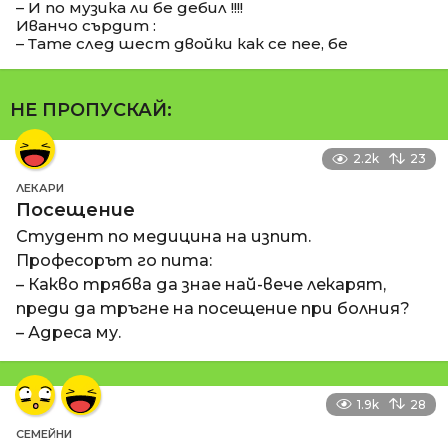
– И по музика ли бе дебил !!!!
Иванчо сърдит :
– Тате след шест двойки как се пее, бе
НЕ ПРОПУСКАЙ:
2.2k
23
ЛЕКАРИ
Посещение
Студент по медицина на изпит.
Професорът го пита:
– Какво трябва да знае най-вече лекарят,
преди да тръгне на посещение при болния?
– Адреса му.
1.9k
28
СЕМЕЙНИ