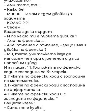
училището?
– Ами тате, то …
– Кажи бе!
– Мииии … Имам седем двойки за
годината …
– КОЛКО ?!?!
– Седем …
Бащата адски сърдит :
– И по какво ти е първата двойка ?
– Ами по френски …
– Абе, тъпанар с тъпанар, – защо имаш
двойка по френски ?
– Ми, тате, учителката каза да
напишем четири изречения и да си
направим извод.
И аз пиша : “ 1. Госпожата по френски
ходи с господина по български.
2. Г-жата по френски ходи с господина
по математика.
3. Г-жата по френски ходи с господина
по информатика.
4. Г-жата по френски ходи и с
господина по физическо. “
Бащата казал :
– Сине, тя е курва !