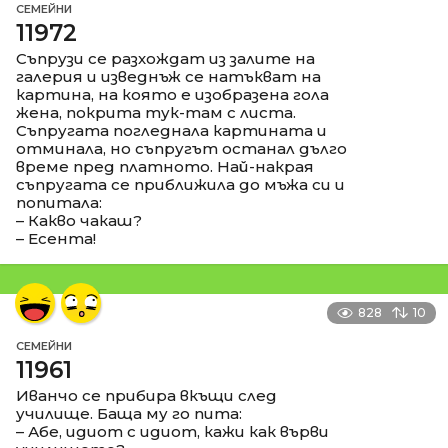
СЕМЕЙНИ
11972
Съпрузи се разхождат из залите на
галерия и изведнъж се натъкват на
картина, на която е изобразена гола
жена, покрита тук-там с листа.
Съпругата погледнала картината и
отминала, но съпругът останал дълго
време пред платното. Най-накрая
съпругата се приближила до мъжа си и
попитала:
– Какво чакаш?
– Есента!
828
10
СЕМЕЙНИ
11961
Иванчо се прибира вкъщи след
училище. Баща му го пита:
– Абе, идиот с идиот, кажи как върви