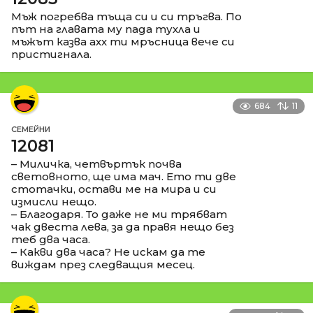
Мъж погребва тъща си и си тръгва. По
път на главата му пада тухла и
мъжът казва ахх ти мръсница вече си
пристигнала.
684
11
СЕМЕЙНИ
12081
– Миличка, четвъртък почва
световното, ще има мач. Ето ти две
стотачки, остави ме на мира и си
измисли нещо.
– Благодаря. То даже не ми трябват
чак двеста лева, за да правя нещо без
теб два часа.
– Какви два часа? Не искам да те
виждам през следващия месец.