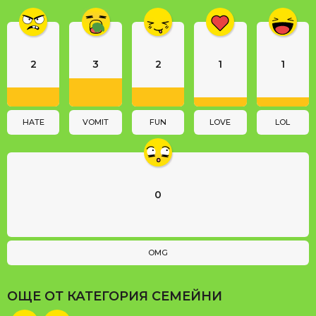
i
n
a
2
3
2
1
1
t
i
o
n
HATE
VOMIT
FUN
LOVE
LOL
0
OMG
ОЩЕ ОТ КАТЕГОРИЯ
СЕМЕЙНИ