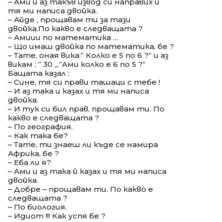
– Ами и аз такъв извод си направих и
тя ми написа двойка.
– Айде , прощавам ти за тази
двойка.По какво е следващата ?
– Амиии по математика …
– Що имаш двойка по математика, бе ?
– Тате, оная вика:“ Колко е 5 по 6 ?“ и аз
викам : “ 30 „.“Ами колко е 6 по 5 ?“
Бащата казал :
– Сине, тя си прави ташаци с тебе !
– И аз така и казах и тя ми написа
двойка.
– И тук си бил прав, прощавам ти. По
какво е следващата ?
– По география.
– Как така бе?
– Тате, ти знаеш ли къде се намира
Африка, бе ?
– Еба ли я?
– Ами и аз така й казах и тя ми написа
двойка.
– Добре – прощавам ти. По какво е
следващата ?
– По биология.
– Идиот !!! Как успя бе ?