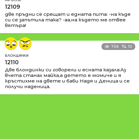
12109
две пръдни се срещат и едната пита: -на къде
си се запътила така? -аа,на където ме отвее
вятъра!
706
10
БЛОНДИНКИ
12110
Две блондинки си говорели и есната казала:Аз
вчета станах майка,а детето е момиче и я
кръстихме на двете и баби Надя и Деница и се
получи наденица.