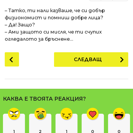
– Татко, ти нали казваше, че си добър
физиономист и помниш добре лица?
– Да! Защо?
– Ами защото си мисля, че ти счупих
огледалото за бръснене…
P
СЛЕДВАЩ
o
s
t
P
a
КАКВА Е ТВОЯТА РЕАКЦИЯ?
g
i
n
a
1
2
1
0
0