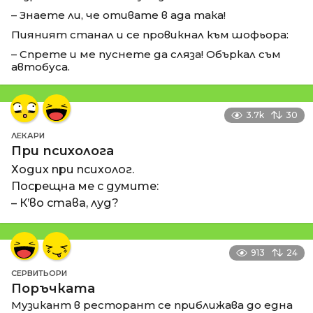
– Знаете ли, че отивате в ада така!
Пияният станал и се провикнал към шофьора:
– Спрете и ме пуснете да сляза! Объркал съм
автобуса.
3.7k
30
ЛЕКАРИ
При психолога
Ходих при психолог.
Посрещна ме с думите:
– К’во става, луд?
913
24
СЕРВИТЬОРИ
Поръчката
Музикант в ресторант се приближава до една