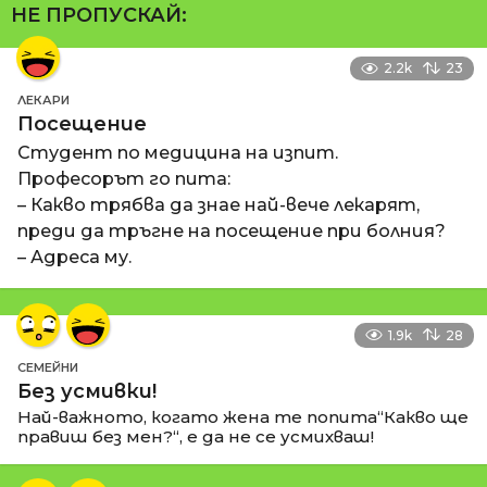
НЕ ПРОПУСКАЙ:
2.2k
23
ЛЕКАРИ
Посещение
Студент по медицина на изпит.
Професорът го пита:
– Какво трябва да знае най-вече лекарят,
преди да тръгне на посещение при болния?
– Адреса му.
1.9k
28
СЕМЕЙНИ
Без усмивки!
Най-важното, когато жена те попита“Какво ще
правиш без мен?“, е да не се усмихваш!