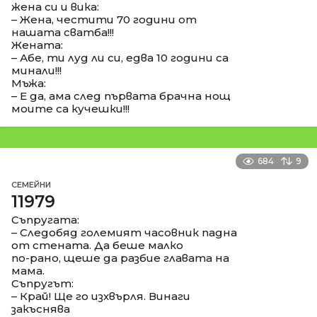
жена си и вика:
– Жена, честити 70 години от
нашата сватба!!!
Жената:
– Абе, ти луд ли си, едва 10 години са
минали!!!
Мъжа:
– Е да, ама след първата брачна нощ
моите са кучешки!!!
684
9
СЕМЕЙНИ
11979
Съпругата:
– Следобяд големият часовник падна
от стената. Да беше малко
по-рано, щеше да разбие главата на
мама.
Съпругът:
– Край! Ще го изхвърля. Винаги
закъснява