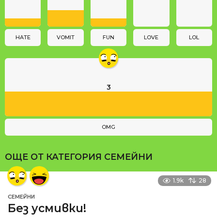
t
i
o
n
HATE
VOMIT
FUN
LOVE
LOL
3
OMG
ОЩЕ ОТ КАТЕГОРИЯ
СЕМЕЙНИ
1.9k
28
СЕМЕЙНИ
Без усмивки!