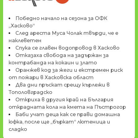
Победно начало на сезона за ОФК
„Хасково“
След ареста Муса Чолак твърди, че е
наклеветен
Спука се главен водопровод в Хасково
Отказаха свобода на задържан за
контрабанда на кокаин и злато
Оранжев код за жеги и екстремен риск
от пожари в Хасковска област
Два дни пръскат срещу кърлежи в
Тополовградско
Откриха в другия край на България
открадната кола на кмета на Пъстрогор
Баби учат деца как се прави домашна
юфка, после ще „бъркат“ лютеница и
сладко