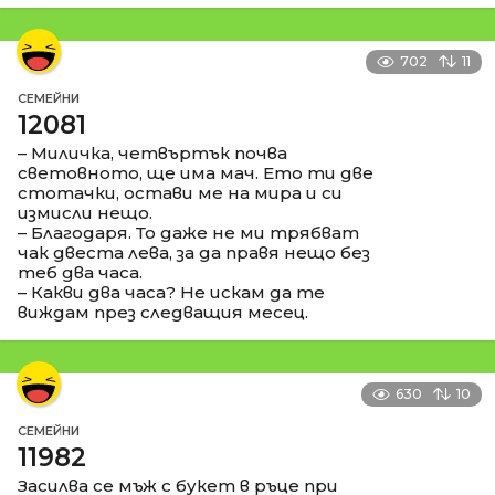
702
11
СЕМЕЙНИ
12081
– Миличка, четвъртък почва
световното, ще има мач. Ето ти две
стотачки, остави ме на мира и си
измисли нещо.
– Благодаря. То даже не ми трябват
чак двеста лева, за да правя нещо без
теб два часа.
– Какви два часа? Не искам да те
виждам през следващия месец.
630
10
СЕМЕЙНИ
11982
Засилва се мъж с букет в ръце при