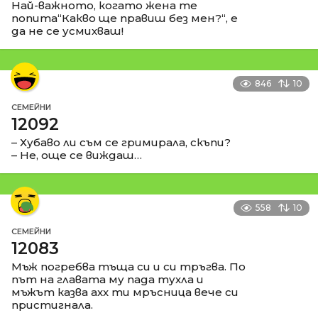
Най-важното, когато жена те
попита“Какво ще правиш без мен?“, е
да не се усмихваш!
846
10
СЕМЕЙНИ
12092
– Хубаво ли съм се гримирала, скъпи?
– Не, още се виждаш…
558
10
СЕМЕЙНИ
12083
Мъж погребва тъща си и си тръгва. По
път на главата му пада тухла и
мъжът казва ахх ти мръсница вече си
пристигнала.