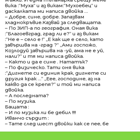
вика :“Муха“ и аз викам:“Мухоебец“ и
даскалката ми написа двойка …
– Добре, сине, добре. Запазвам
хладнокръвие.Казвай за следващата.
– По ЗИП-а по география. Оная вика
:“Благоевград, град ли е?“ и аз викам
:“Не е – село е !“ „Е как ще е село, като
завършва на -град ?“ „Ами госпожо,
Козлодуй завършва на -уй, ама не е уй,
нали?“ и тя ми написа двойка.
– Както и да е сине . Нататък?
– По физическо. Тати оня вика
:“Дигнете си единия крак, дигнете си
другия крак …“ „Еее, господине, аз на
какво да се крепя?“ и той ми написа
двойка.
– А последната?
– По музика.
Бащата :
– И по музика ли бе дебил !!!!
Иванчо сърдит :
– Тате след шест двойки как се пее, бе