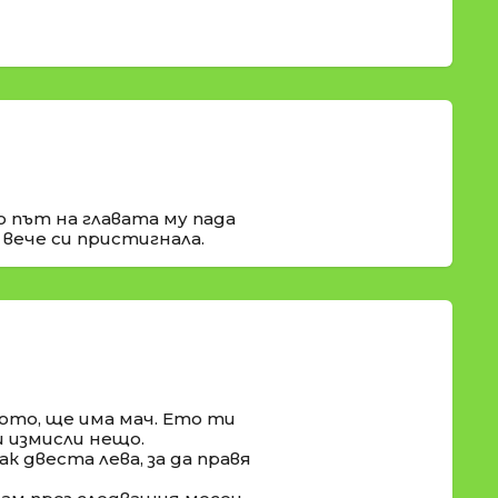
о път на главата му пада
 вече си пристигнала.
ото, ще има мач. Ето ти
и измисли нещо.
к двеста лева, за да правя