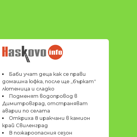
НОВИНИТЕ НА
HASKOVO.INFO
Баби учат деца как се прави
домашна юфка, после ще „бъркат“
лютеница и сладко
Подменят водопровод в
Димитровград, отстраняват
аварии по селата
Откриха 8 иракчани в камион
край Свиленград
В пожароопасния сезон