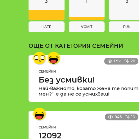
n
и
3
1
0
a
t
i
HATE
VOMIT
FUN
o
ОЩЕ ОТ КАТЕГОРИЯ
СЕМЕЙНИ
n
1.9k
28
СЕМЕЙНИ
Без усмивки!
Най-важното, когато жена те попит
мен?“, е да не се усмихваш!
846
10
СЕМЕЙНИ
12092