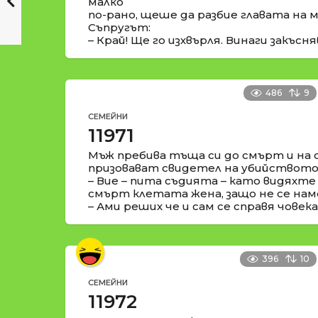
малко
по-рано, щеше да разбие главата на м
Съпругът:
– Край! Ще го изхвърля. Винаги закъсня
486
9
СЕМЕЙНИ
11971
Мъж пребива тъща си до смърт и на 
призовават свидетел на убийството
– Вие – пита съдията – като видяхте
смърт клетата жена, защо не се на
– Ами реших че и сам се справя човека
396
10
СЕМЕЙНИ
11972