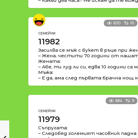
– Какви два часа? Не искам да те виж
630
10
СЕМЕЙНИ
11982
Засилва се мъж с букет в ръце при жен
– Жена, честити 70 години от нашата
Жената:
– Абе, ти луд ли си, едва 10 години са м
Мъжа:
– Е да, ама след първата брачна нощ м
684
9
СЕМЕЙНИ
11979
Съпругата:
– Следобяд големият часовник падна