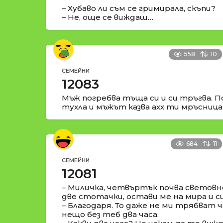
– Хубаво ли съм се гримирала, скъпи?
– Не, още се виждаш…
558
10
СЕМЕЙНИ
12083
Мъж погребва тъща си и си тръгва. П
тухла и мъжът казва ахх ти мръсница
684
11
СЕМЕЙНИ
12081
– Миличка, четвъртък почва световн
две стотачки, остави ме на мира и с
– Благодаря. То даже не ми трябват ча
нещо без теб два часа.