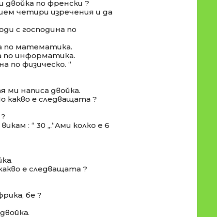
ш двойка по френски ?
ишем четири изречения и да
ходи с господина по
на по математика.
на по информатика.
на по физическо. “
тя ми написа двойка.
По какво е следващата ?
 ?
 викам : “ 30 „.“Ами колко е 6
йка.
 какво е следващата ?
рика, бе ?
 двойка.