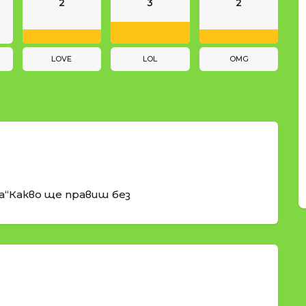
2
3
2
LOVE
LOL
OMG
а“Какво ще правиш без