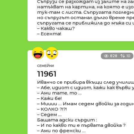
Съпрузи се разхождат из залите на га
натъкват на картина, на която е изо
тук-там с листа. Съпругата погледн
но съпругът останал дълго време пр
съпругата се приближила до мъжа си 
– Какво чакаш?
– Есента!
828
10
СЕМЕЙНИ
11961
Иванчо се прибира вкъщи след училищ
– Абе, идиот с идиот, кажи как върв
– Ами тате, то …
– Кажи бе!
– Мииии … Имам седем двойки за годи
– КОЛКО ?!?!
– Седем …
Бащата адски сърдит :
– И по какво ти е първата двойка ?
– Ами по френски …