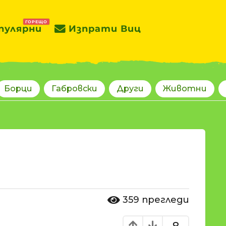
ГОРЕЩО
пулярни
Изпрати Виц
Борци
Габровски
Други
Животни
359
прегледи