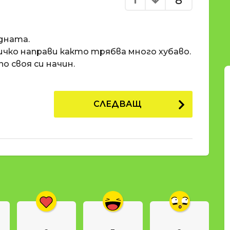
8
дната.
сичко направи както трябва много хубаво.
о своя си начин.
СЛЕДВАЩ