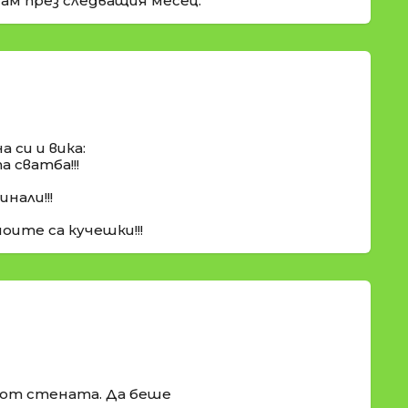
дам през следващия месец.
а си и вика:
 сватба!!!
инали!!!
оите са кучешки!!!
 от стената. Да беше