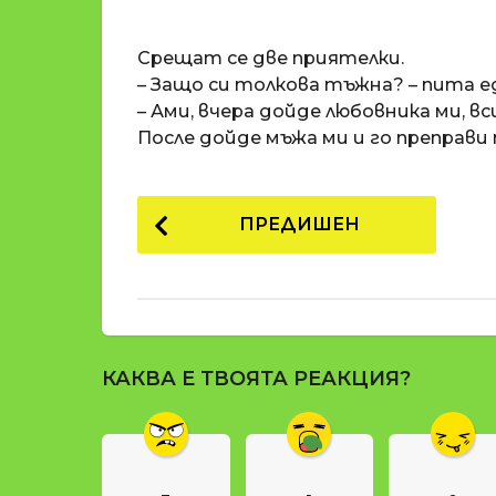
o
и
m
п
Срещат се две приятелки.
a
р
t
– Защо си толкова тъжна? – пита е
i
е
– Ами, вчера дойде любовника ми, в
д
После дойде мъжа ми и го преправи п
и
1
P
8
ПРЕДИШЕН
г
o
о
s
д
t
и
н
P
и
КАКВА Е ТВОЯТА РЕАКЦИЯ?
a
п
g
р
е
i
д