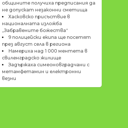
общините получиха предписания да
не допускат незаконни сметища
Хасковско присъствие в
националната изложба
„Забравените божества“
9 полицейски екипа ще посетят
през август села в региона
Намериха над 1 000 ментета в
свиленградско жилище
Задържаха симеоновградчани с
метамфетамин и електронни
везни