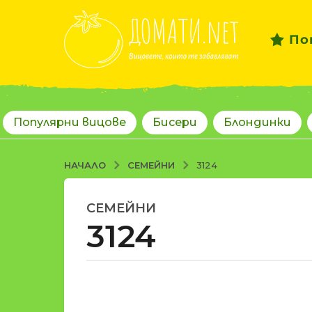
По
Популярни вицове
Бисери
Блондинки
СЕМЕЙНИ
НАЧАЛО
3124
СЕМЕЙНИ
1
3124
8
г
о
д
о
и
т
н
d