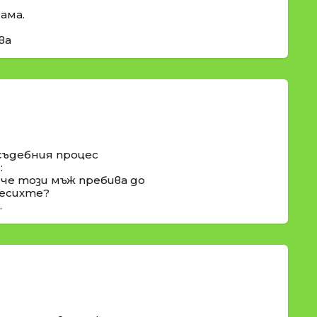
ама.
ва
съдебния процес
:
 че този мъж пребива до
месихте?
.