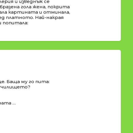
лерия и изведнъж се
бразена гола жена, покрита
ала картината и отминала,
ед платното. Най-накрая
и попитала:
е. Баща му го пита:
и училището?
ната …