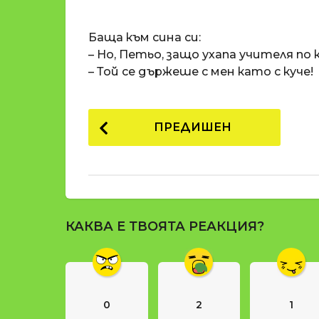
o
и
m
п
Баща към сина си:
a
р
t
– Но, Петьо, защо ухапа учителя по 
i
е
– Той се държеше с мен като с куче!
д
и
P
1
ПРЕДИШЕН
8
o
г
s
о
t
д
и
P
н
КАКВА Е ТВОЯТА РЕАКЦИЯ?
a
и
g
п
р
i
е
n
д
0
2
1