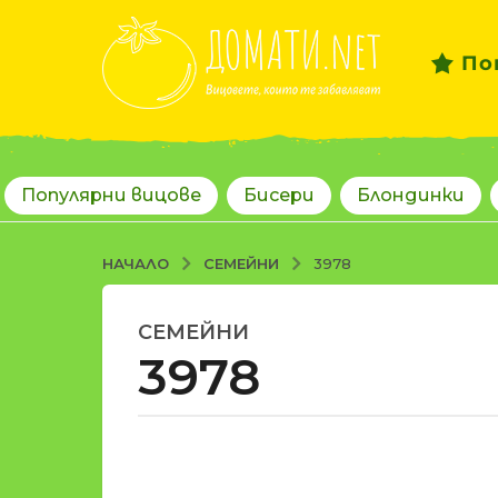
По
Популярни вицове
Бисери
Блондинки
СЕМЕЙНИ
НАЧАЛО
3978
СЕМЕЙНИ
1
3978
8
г
о
д
о
и
т
н
d