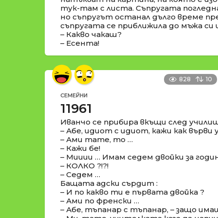
тук-там с листа. Съпругата погледн
но съпругът останал дълго време пр
съпругата се приближила до мъжа си 
– Какво чакаш?
– Есента!
828
10
СЕМЕЙНИ
11961
Иванчо се прибира вкъщи след училищ
– Абе, идиот с идиот, кажи как върв
– Ами тате, то …
– Кажи бе!
– Мииии … Имам седем двойки за годи
– КОЛКО ?!?!
– Седем …
Бащата адски сърдит :
– И по какво ти е първата двойка ?
– Ами по френски …
– Абе, тъпанар с тъпанар, – защо има