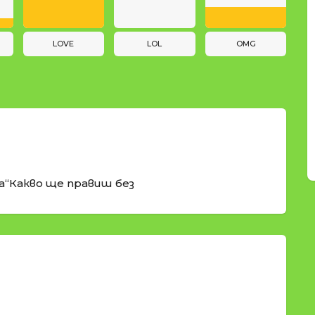
LOVE
LOL
OMG
а“Какво ще правиш без