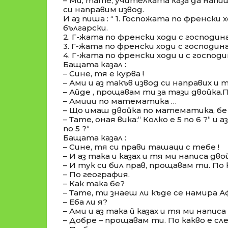
– Ми, тате, учителката каза да нап
си направим извод.
И аз пиша : “ 1. Госпожата по френски 
български.
2. Г-жата по френски ходи с господи
3. Г-жата по френски ходи с господи
4. Г-жата по френски ходи и с господи
Бащата казал :
– Сине, тя е курва !
– Ами и аз такъв извод си направих и 
– Айде , прощавам ти за тази двойка.
– Амиии по математика …
– Що имаш двойка по математика, бе
– Тате, оная вика:“ Колко е 5 по 6 ?“ и аз
по 5 ?“
Бащата казал :
– Сине, тя си прави ташаци с тебе !
– И аз така и казах и тя ми написа дво
– И тук си бил прав, прощавам ти. По
– По география.
– Как така бе?
– Тате, ти знаеш ли къде се намира Аф
– Еба ли я?
– Ами и аз така й казах и тя ми написа
– Добре – прощавам ти. По какво е с