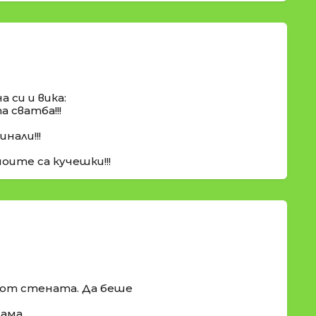
а си и вика:
 сватба!!!
инали!!!
оите са кучешки!!!
 от стената. Да беше
ама.