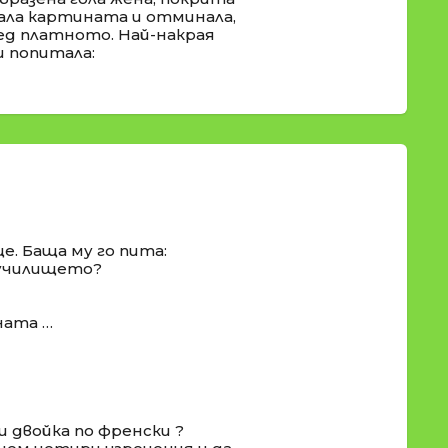
ала картината и отминала,
ед платното. Най-накрая
и попитала:
е. Баща му го пита:
и училището?
ната …
ш двойка по френски ?