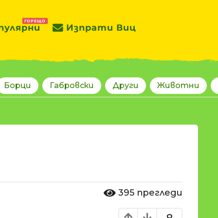
ГОРЕЩО
пулярни
Изпрати Виц
Борци
Габровски
Други
Животни
395
прегледи