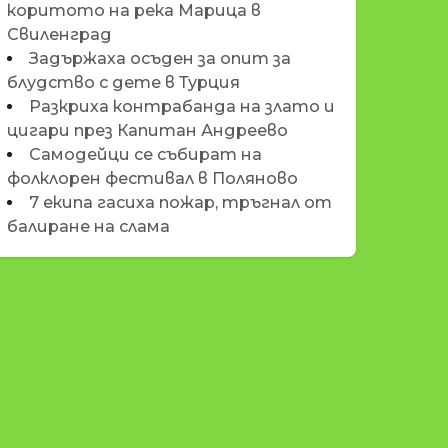
коритото на река Марица в
Свиленград
Задържаха осъден за опит за
блудство с дете в Турция
Разкриха контрабанда на злато и
цигари през Капитан Андреево
Самодейци се събират на
фолклорен фестивал в Поляново
7 екипа гасиха пожар, тръгнал от
балиране на слама