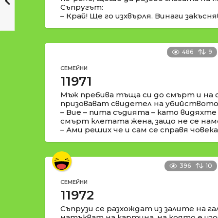
Съпругът:
– Край! Ще го изхвърля. Винаги закъсня
486
9
СЕМЕЙНИ
11971
Мъж пребива тъща си до смърт и на 
призовават свидетел на убийството
– Вие – пита съдията – като видяхте
смърт клетата жена, защо не се на
– Ами реших че и сам се справя човека
396
10
СЕМЕЙНИ
11972
Съпрузи се разхождат из залите на га
натъкват на картина, на която е изо