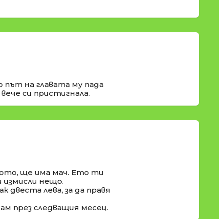
о път на главата му пада
 вече си пристигнала.
ото, ще има мач. Ето ти
и измисли нещо.
к двеста лева, за да правя
дам през следващия месец.