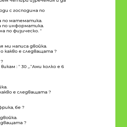
ишем четири изречения и да
ходи с господина по
на по математика.
на по информатика.
на по физическо. “
тя ми написа двойка.
По какво е следващата ?
 ?
 викам : “ 30 „.“Ами колко е 6
йка.
 какво е следващата ?
рика, бе ?
 двойка.
ледващата ?