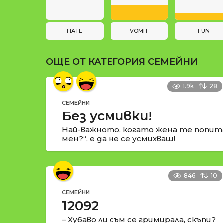
a
и
t
i
HATE
VOMIT
FUN
o
ОЩЕ ОТ КАТЕГОРИЯ
СЕМЕЙНИ
n
1.9k
28
СЕМЕЙНИ
Без усмивки!
Най-важното, когато жена те попит
мен?“, е да не се усмихваш!
846
10
СЕМЕЙНИ
12092
– Хубаво ли съм се гримирала, скъпи?