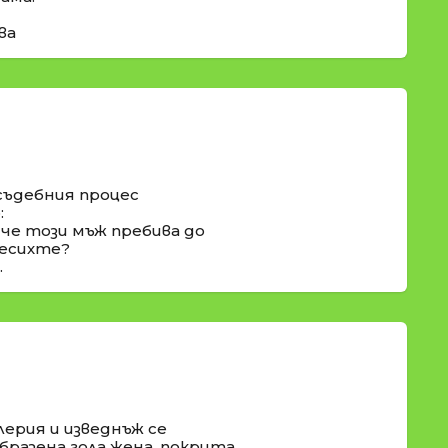
ва
съдебния процес
:
 че този мъж пребива до
месихте?
.
лерия и изведнъж се
бразена гола жена, покрита