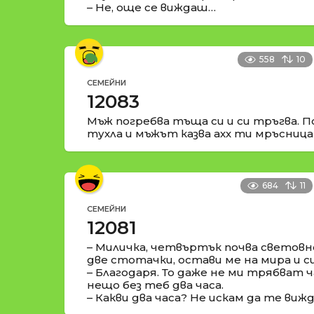
– Не, още се виждаш…
558
10
СЕМЕЙНИ
12083
Мъж погребва тъща си и си тръгва. П
тухла и мъжът казва ахх ти мръсница
684
11
СЕМЕЙНИ
12081
– Миличка, четвъртък почва световн
две стотачки, остави ме на мира и с
– Благодаря. То даже не ми трябват ча
нещо без теб два часа.
– Какви два часа? Не искам да те виж