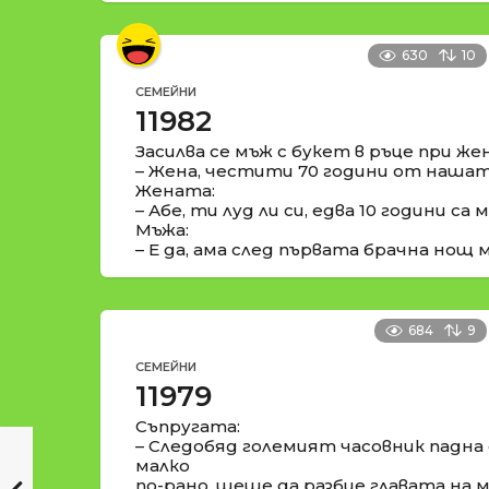
630
10
СЕМЕЙНИ
11982
Засилва се мъж с букет в ръце при жен
– Жена, честити 70 години от нашата
Жената:
– Абе, ти луд ли си, едва 10 години са м
Мъжа:
– Е да, ама след първата брачна нощ м
684
9
СЕМЕЙНИ
11979
Съпругата:
– Следобяд големият часовник падна
малко
по-рано, щеше да разбие главата на м