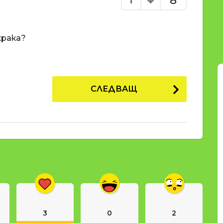
8
крака?
СЛЕДВАЩ
3
0
2