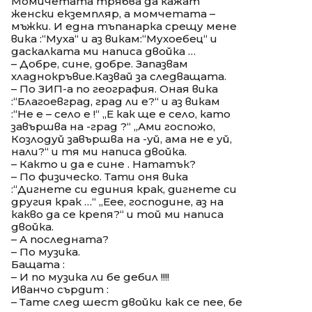
Момичетата трябва да кажат
женски екземпляр, а момчетата –
мъжки. И една тъпанарка срещу мене
вика :“Муха“ и аз викам:“Мухоебец“ и
даскалката ми написа двойка …
– Добре, сине, добре. Запазвам
хладнокръвие.Казвай за следващата.
– По ЗИП-а по география. Оная вика
:“Благоевград, град ли е?“ и аз викам
:“Не е – село е !“ „Е как ще е село, като
завършва на -град ?“ „Ами госпожо,
Козлодуй завършва на -уй, ама не е уй,
нали?“ и тя ми написа двойка.
– Както и да е сине . Нататък?
– По физическо. Тати оня вика
:“Дигнете си единия крак, дигнете си
другия крак …“ „Еее, господине, аз на
какво да се крепя?“ и той ми написа
двойка.
– А последната?
– По музика.
Бащата :
– И по музика ли бе дебил !!!!
Иванчо сърдит :
– Тате след шест двойки как се пее, бе