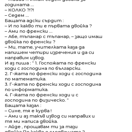
годината …
– КОЛКО ?!?!
– Седем …
Бащата адски сърдит :
– И по какво ти е първата двойка ?
– Ами по френски …
– Абе, тъпанар с тъпанар, – защо имаш
двойка по френски ?
– Ми, тате, учителката каза да
напишем четири изречения и да си
направим извод.
И аз пиша : “ 1. Госпожата по френски
ходи с господина по български.
2. Г-жата по френски ходи с господина
по математика.
3. Г-жата по френски ходи с господина
по информатика.
4. Г-жата по френски ходи и с
господина по физическо. “
Бащата казал :
– Сине, тя е курва !
– Ами и аз такъв извод си направих и
тя ми написа двойка.
– Айде , прощавам ти за тази
двойка.По какво е следващата ?