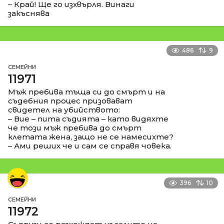
– Край! Ще го изхвърля. Винаги
закъснява
486
9
СЕМЕЙНИ
11971
Мъж пребива тъща си до смърт и на
съдебния процес призовават
свидетел на убийството:
– Вие – пита съдията – като видяхте
че този мъж пребива до смърт
клетата жена, защо не се намесихте?
– Ами реших че и сам се справя човека.
396
10
СЕМЕЙНИ
11972