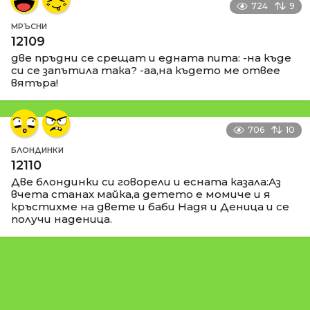
724
9
МРЪСНИ
12109
две пръдни се срещат и едната пита: -на къде
си се запътила така? -аа,на където ме отвее
вятъра!
706
10
БЛОНДИНКИ
12110
Две блондинки си говорели и есната казала:Аз
вчета станах майка,а детето е момиче и я
кръстихме на двете и баби Надя и Деница и се
получи наденица.