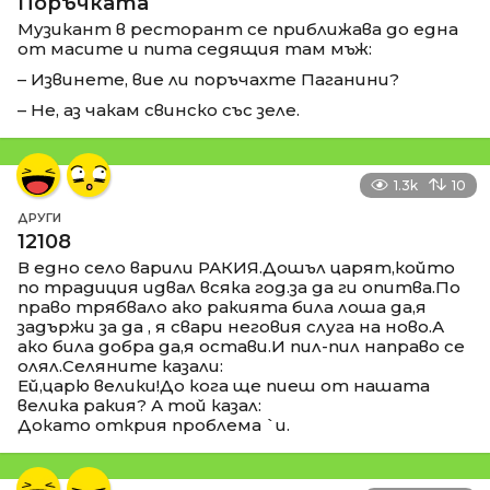
Поръчката
Музикант в ресторант се приближава до една
от масите и пита седящия там мъж:
– Извинете, вие ли поръчахте Паганини?
– Не, аз чакам свинско със зеле.
1.3k
10
ДРУГИ
12108
В едно село варили РАКИЯ.Дошъл царят,който
по традиция идвал всяка год.за да ги опитва.По
право трябвало ако ракията била лоша да,я
задържи за да , я свари неговия слуга на ново.А
ако била добра да,я остави.И пил-пил направо се
олял.Селяните казали:
Ей,царю велики!До кога ще пиеш от нашата
велика ракия? А той казал:
Докато открия проблема `и.