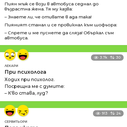
Пиян мъж се вози в автобуса седнал до
възрастна жена. Тя му казва:
– Знаете ли, че отивате в ада така!
Пияният станал и се провикнал към шофьора:
– Спрете и ме пуснете да сляза! Объркал съм
автобуса.
3.7k
30
ЛЕКАРИ
При психолога
Ходих при психолог.
Посрещна ме с думите:
– К’во става, луд?
913
24
СЕРВИТЬОРИ