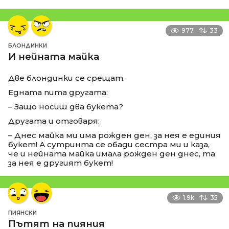
977
33
БЛОНДИНКИ
И нейната майка
Две блондинки се срещат.
Едната пита другата:
– Защо носиш два букета?
Другата и отговаря:
– Днес майка ми има рожден ден, за нея е единия
букет! А сутринта се обади сестра ми и каза,
че и нейната майка имала рожден ден днес, та
за нея е другият букет!
1.9k
35
ПИЯНСКИ
Пътят на пияния