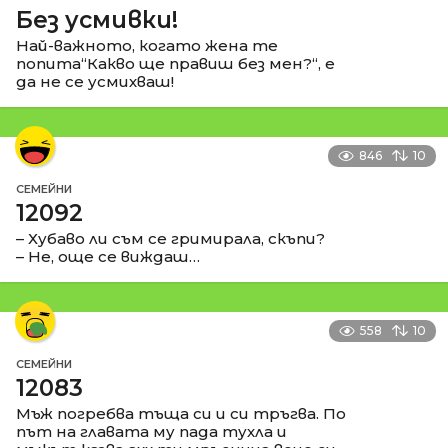
Без усмивки!
Най-важното, когато жена те
попита“Какво ще правиш без мен?“, е
да не се усмихваш!
846
10
СЕМЕЙНИ
12092
– Хубаво ли съм се гримирала, скъпи?
– Не, още се виждаш…
558
10
СЕМЕЙНИ
12083
Мъж погребва тъща си и си тръгва. По
път на главата му пада тухла и