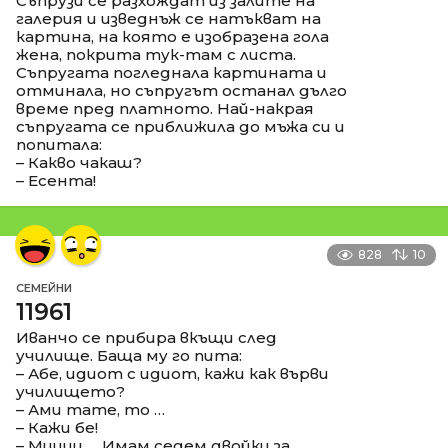
Съпрузи се разхождат из залите на
галерия и изведнъж се натъкват на
картина, на която е изобразена гола
жена, покрита тук-там с листа.
Съпругата погледнала картината и
отминала, но съпругът останал дълго
време пред платното. Най-накрая
съпругата се приближила до мъжа си и
попитала:
– Какво чакаш?
– Есента!
828
10
СЕМЕЙНИ
11961
Иванчо се прибира вкъщи след
училище. Баща му го пита:
– Абе, идиот с идиот, кажи как върви
училището?
– Ами тате, то …
– Кажи бе!
– Мииии … Имам седем двойки за