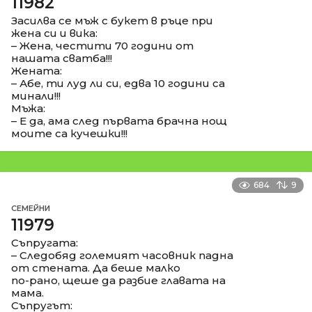
11982
Засилва се мъж с букет в ръце при
жена си и вика:
– Жена, честити 70 години от
нашата сватба!!!
Жената:
– Абе, ти луд ли си, едва 10 години са
минали!!!
Мъжа:
– Е да, ама след първата брачна нощ
моите са кучешки!!!
684
9
СЕМЕЙНИ
11979
Съпругата:
– Следобяд големият часовник падна
от стената. Да беше малко
по-рано, щеше да разбие главата на
мама.
Съпругът: