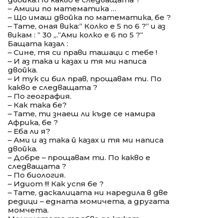
– Амиии по математика …
– Що имаш двойка по математика, бе ?
– Тате, оная вика:“ Колко е 5 по 6 ?“ и аз
викам : “ 30 „.“Ами колко е 6 по 5 ?“
Бащата казал :
– Сине, тя си прави ташаци с тебе !
– И аз така и казах и тя ми написа
двойка.
– И тук си бил прав, прощавам ти. По
какво е следващата ?
– По география.
– Как така бе?
– Тате, ти знаеш ли къде се намира
Африка, бе ?
– Еба ли я?
– Ами и аз така й казах и тя ми написа
двойка.
– Добре – прощавам ти. По какво е
следващата ?
– По биология.
– Идиот !!! Как успя бе ?
– Тате, даскалицата ни наредила в две
редици – едната момичета, а другата
момчета.