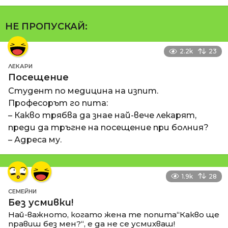
НЕ ПРОПУСКАЙ:
2.2k
23
ЛЕКАРИ
Посещение
Студент по медицина на изпит.
Професорът го пита:
– Какво трябва да знае най-вече лекарят,
преди да тръгне на посещение при болния?
– Адреса му.
1.9k
28
СЕМЕЙНИ
Без усмивки!
Най-важното, когато жена те попита“Какво ще
правиш без мен?“, е да не се усмихваш!