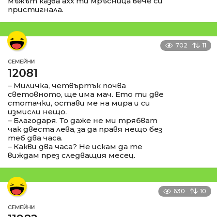
мъжът казва ахх ти мръсница вече си
пристигнала.
702
11
СЕМЕЙНИ
12081
– Миличка, четвъртък почва
световното, ще има мач. Ето ти две
стотачки, остави ме на мира и си
измисли нещо.
– Благодаря. То даже не ми трябват
чак двеста лева, за да правя нещо без
теб два часа.
– Какви два часа? Не искам да те
виждам през следващия месец.
630
10
СЕМЕЙНИ