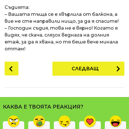
a
t
п
Съдията:
i
р
– Вашата тъща се е хвърлила от балкона, а
е
вие не сте направили нищо, за да я спасите!
д
– Господин съдия, това не е вярно! Когато я
и
видях, че скача, слязох веднага на долния
1
етаж, за да я хвана, но тя беше вече минала
8
оттам!
г
о
P
СЛЕДВАЩ
д
o
и
s
н
t
и
P
п
a
р
КАКВА Е ТВОЯТА РЕАКЦИЯ?
g
е
i
д
n
и