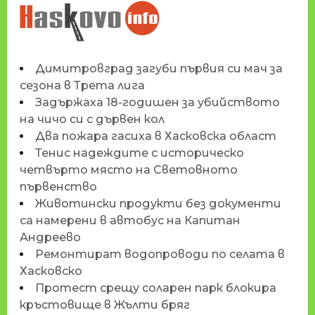
НОВИНИТЕ НА
HASKOVO.INFO
Димитровград загуби първия си мач за
сезона в Трета лига
Задържаха 18-годишен за убийството
на чичо си с дървен кол
Два пожара гасиха в Хасковска област
Тенис надеждите с историческо
четвърто място на Световното
първенство
Животински продукти без документи
са намерени в автобус на Капитан
Андреево
Ремонтират водопроводи по селата в
Хасковско
Протест срещу соларен парк блокира
кръстовище в Жълти бряг