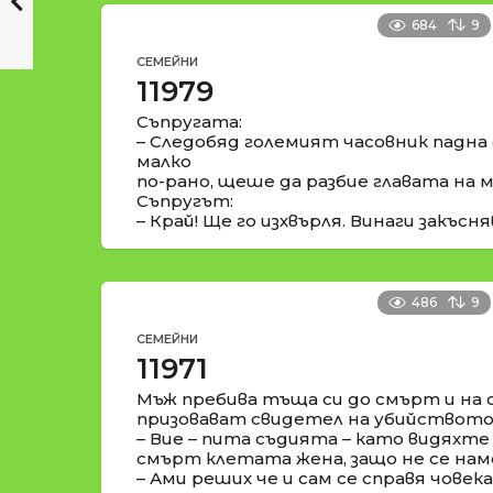
684
9
СЕМЕЙНИ
11979
Съпругата:
– Следобяд големият часовник падна
малко
по-рано, щеше да разбие главата на м
Съпругът:
– Край! Ще го изхвърля. Винаги закъсня
486
9
СЕМЕЙНИ
11971
Мъж пребива тъща си до смърт и на 
призовават свидетел на убийството
– Вие – пита съдията – като видяхте
смърт клетата жена, защо не се на
– Ами реших че и сам се справя човека