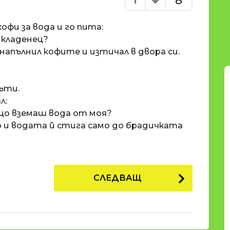
8
офи за вода и го пита:
 кладенец?
апълнил кофите и изтичал в двора си.
пъти.
л:
ащо вземаш вода от моя?
о и водата й стига само до брадичката
СЛЕДВАЩ