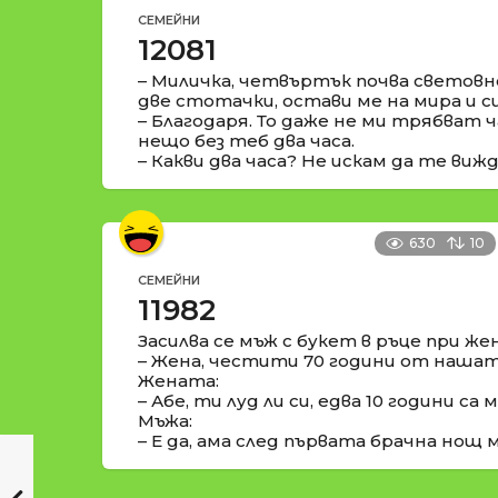
СЕМЕЙНИ
12081
– Миличка, четвъртък почва световн
две стотачки, остави ме на мира и с
– Благодаря. То даже не ми трябват ча
нещо без теб два часа.
– Какви два часа? Не искам да те виж
630
10
СЕМЕЙНИ
11982
Засилва се мъж с букет в ръце при жен
– Жена, честити 70 години от нашата
Жената:
– Абе, ти луд ли си, едва 10 години са м
Мъжа:
– Е да, ама след първата брачна нощ м