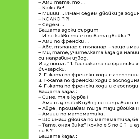
– Ами тате, то …
– Кажи бе!
– Мииии … Имам седем двойки за годи
– КОЛКО ?!?!
– Седем …
Бащата адски сърдит :
– И по какво ти е първата двойка ?
– Ами по френски …
– Абе, тъпанар с тъпанар, – защо има
– Ми, тате, учителката каза да нап
си направим извод.
И аз пиша : “ 1. Госпожата по френски 
български.
2. Г-жата по френски ходи с господи
3. Г-жата по френски ходи с господи
4. Г-жата по френски ходи и с господи
Бащата казал :
– Сине, тя е курва !
– Ами и аз такъв извод си направих и 
– Айде , прощавам ти за тази двойка.
– Амиии по математика …
– Що имаш двойка по математика, бе
– Тате, оная вика:“ Колко е 5 по 6 ?“ и аз
по 5 ?“
Бащата казал :