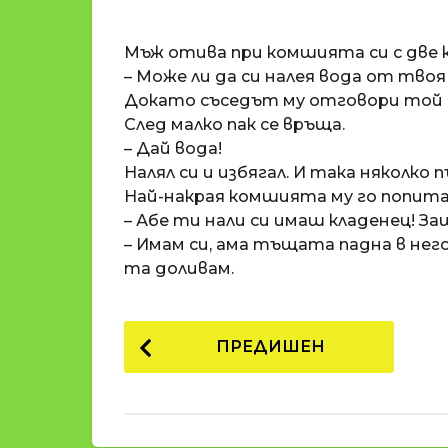
o
и
m
п
Мъж отива при комшията си с две к
a
р
t
– Може ли да си налея вода от твоя
i
е
Докато съседът му отговори той н
д
След малко пак се връща.
и
– Дай вода!
1
Налял си и избягал. И така няколко 
8
Най-накрая комшията му го попита
г
– Абе ти нали си имаш кладенец! З
о
– Имам си, ама тъщата падна в нег
д
та доливам.
и
н
P
и
ПРЕДИШЕН
п
o
р
s
е
t
д