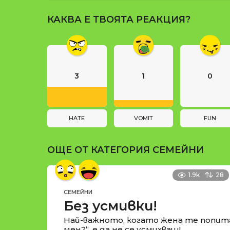
и
P
КАКВА Е ТВОЯТА РЕАКЦИЯ?
a
g
i
n
3
1
0
a
t
i
HATE
VOMIT
FUN
o
ОЩЕ ОТ КАТЕГОРИЯ
СЕМЕЙНИ
n
1.9k
28
СЕМЕЙНИ
Без усмивки!
Най-важното, когато жена те попит
мен?“, е да не се усмихваш!