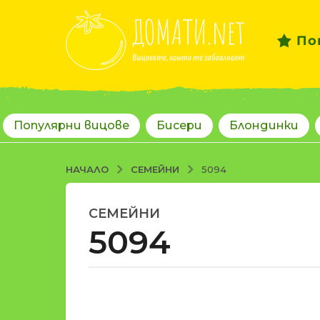
По
Популярни вицове
Бисери
Блондинки
СЕМЕЙНИ
НАЧАЛО
5094
СЕМЕЙНИ
1
5094
8
г
о
д
о
и
т
н
d