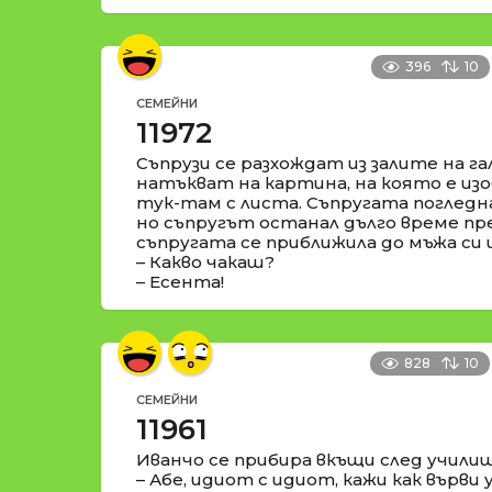
396
10
СЕМЕЙНИ
11972
Съпрузи се разхождат из залите на га
натъкват на картина, на която е изо
тук-там с листа. Съпругата погледн
но съпругът останал дълго време пр
съпругата се приближила до мъжа си 
– Какво чакаш?
– Есента!
828
10
СЕМЕЙНИ
11961
Иванчо се прибира вкъщи след училищ
– Абе, идиот с идиот, кажи как върв