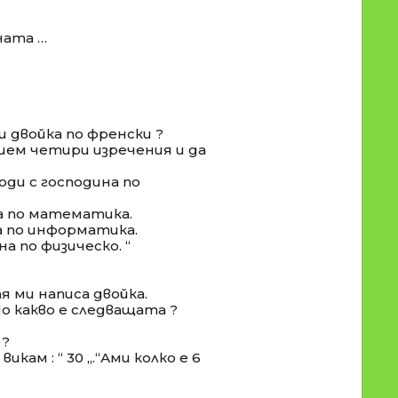
ната …
ш двойка по френски ?
ишем четири изречения и да
ходи с господина по
на по математика.
на по информатика.
на по физическо. “
тя ми написа двойка.
По какво е следващата ?
 ?
 викам : “ 30 „.“Ами колко е 6