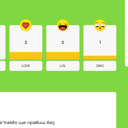
2
2
1
LOVE
LOL
OMG
а“Какво ще правиш без