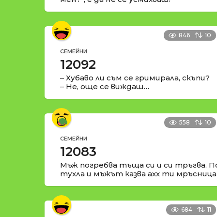
846
10
СЕМЕЙНИ
12092
– Хубаво ли съм се гримирала, скъпи?
– Не, още се виждаш…
558
10
СЕМЕЙНИ
12083
Мъж погребва тъща си и си тръгва. П
тухла и мъжът казва ахх ти мръсница
684
11