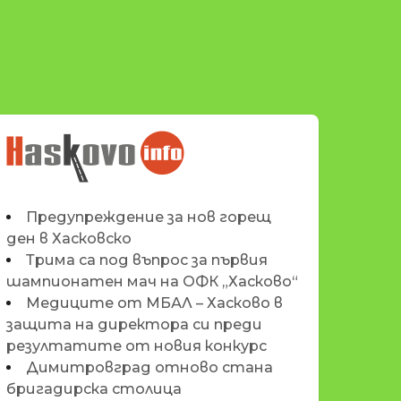
НОВИНИТЕ НА
HASKOVO.INFO
Предупреждение за нов горещ
ден в Хасковско
Трима са под въпрос за първия
шампионатен мач на ОФК „Хасково“
Медиците от МБАЛ – Хасково в
защита на директора си преди
резултатите от новия конкурс
Димитровград отново стана
бригадирска столица