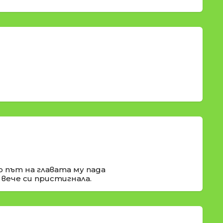
о път на главата му пада
 вече си пристигнала.