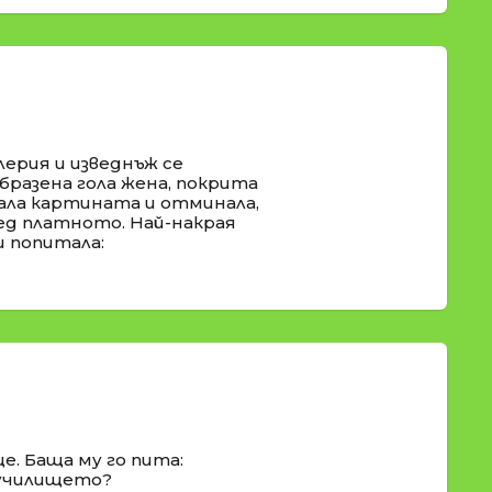
лерия и изведнъж се
бразена гола жена, покрита
ала картината и отминала,
ед платното. Най-накрая
и попитала:
е. Баща му го пита:
и училището?