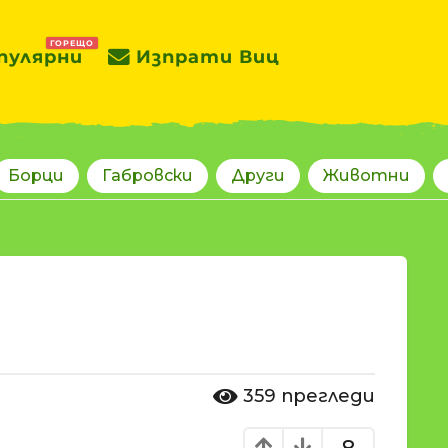
ГОРЕЩО
пулярни
Изпрати Виц
Борци
Габровски
Други
Животни
359
прегледи