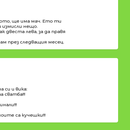
ото, ще има мач. Ето ти
и измисли нещо.
к двеста лева, за да правя
дам през следващия месец.
а си и вика:
 сватба!!!
инали!!!
оите са кучешки!!!