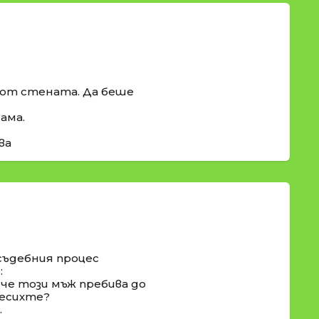
 от стената. Да беше
ама.
ва
съдебния процес
:
 че този мъж пребива до
месихте?
.