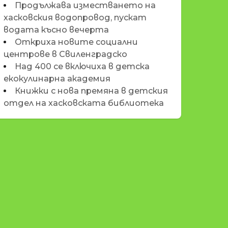
Продължава изместването на
хасковския водопровод, пускат
водата късно вечерта
Откриха новите социални
центрове в Свиленградско
Над 400 се включиха в детска
екокулинарна академия
Книжки с нова премяна в детския
отдел на хасковската библиотека