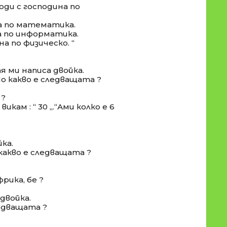
ходи с господина по
на по математика.
на по информатика.
на по физическо. “
тя ми написа двойка.
По какво е следващата ?
 ?
 викам : “ 30 „.“Ами колко е 6
йка.
 какво е следващата ?
рика, бе ?
 двойка.
ледващата ?