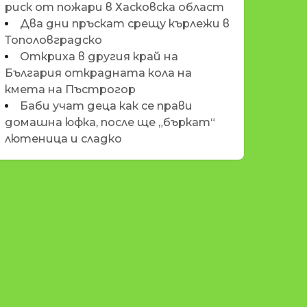
риск от пожари в Хасковска област
Два дни пръскат срещу кърлежи в
Тополовградско
Откриха в другия край на
България открадната кола на
кмета на Пъстрогор
Баби учат деца как се прави
домашна юфка, после ще „бъркат“
лютеница и сладко