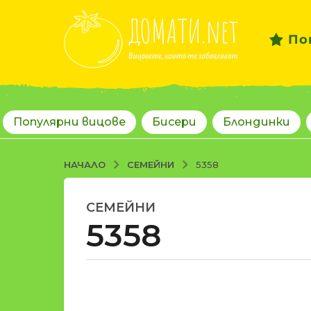
По
Популярни вицове
Бисери
Блондинки
СЕМЕЙНИ
НАЧАЛО
5358
СЕМЕЙНИ
1
5358
8
г
о
д
о
и
т
н
d