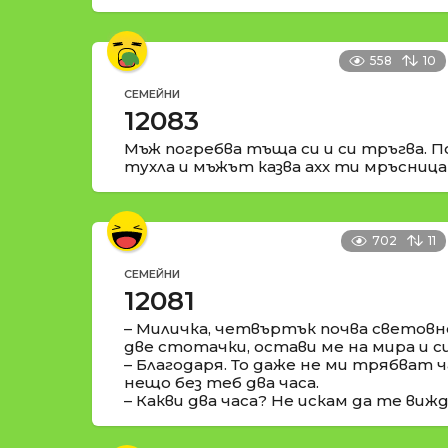
558
10
СЕМЕЙНИ
12083
Мъж погребва тъща си и си тръгва. П
тухла и мъжът казва ахх ти мръсница
702
11
СЕМЕЙНИ
12081
– Миличка, четвъртък почва световн
две стотачки, остави ме на мира и с
– Благодаря. То даже не ми трябват ча
нещо без теб два часа.
– Какви два часа? Не искам да те виж