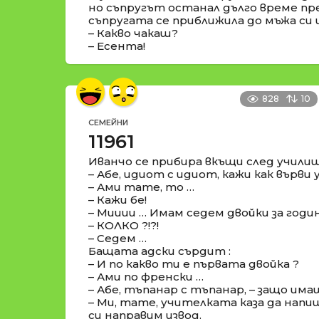
но съпругът останал дълго време пр
съпругата се приближила до мъжа си 
– Какво чакаш?
– Есента!
828
10
СЕМЕЙНИ
11961
Иванчо се прибира вкъщи след училищ
– Абе, идиот с идиот, кажи как върв
– Ами тате, то …
– Кажи бе!
– Мииии … Имам седем двойки за годи
– КОЛКО ?!?!
– Седем …
Бащата адски сърдит :
– И по какво ти е първата двойка ?
– Ами по френски …
– Абе, тъпанар с тъпанар, – защо има
– Ми, тате, учителката каза да нап
си направим извод.