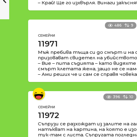
– Край! Ще го изхвърля. Винаги закъсня
486
9
СЕМЕЙНИ
11971
Мъж пребива тъща си до смърт и на 
призовават свидетел на убийството
– Вие – пита съдията – като видяхте
смърт клетата жена, защо не се на
– Ами реших че и сам се справя човека
396
10
СЕМЕЙНИ
11972
Съпрузи се разхождат из залите на га
натъкват на картина, на която е изо
тук-там с листа. Съпругата погледн