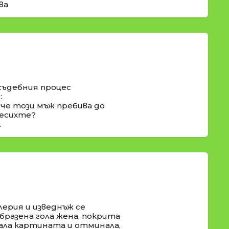
ва
съдебния процес
:
 че този мъж пребива до
месихте?
.
лерия и изведнъж се
бразена гола жена, покрита
ала картината и отминала,