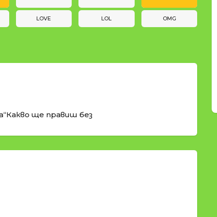
LOVE
LOL
OMG
а“Какво ще правиш без