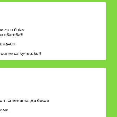
а си и вика:
 сватба!!!
инали!!!
оите са кучешки!!!
 от стената. Да беше
ама.