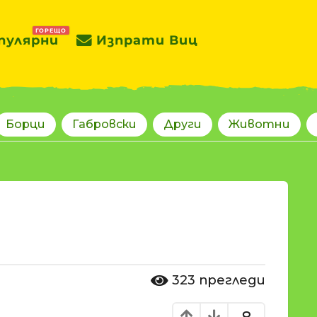
ГОРЕЩО
пулярни
Изпрати Виц
Борци
Габровски
Други
Животни
323
прегледи