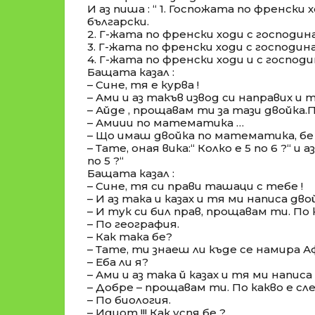
И аз пиша : “ 1. Госпожата по френски 
български.
2. Г-жата по френски ходи с господи
3. Г-жата по френски ходи с господи
4. Г-жата по френски ходи и с господи
Бащата казал :
– Сине, тя е курва !
– Ами и аз такъв извод си направих и 
– Айде , прощавам ти за тази двойка.
– Амиии по математика …
– Що имаш двойка по математика, бе
– Тате, оная вика:“ Колко е 5 по 6 ?“ и аз
по 5 ?“
Бащата казал :
– Сине, тя си прави ташаци с тебе !
– И аз така и казах и тя ми написа дво
– И тук си бил прав, прощавам ти. По
– По география.
– Как така бе?
– Тате, ти знаеш ли къде се намира Аф
– Еба ли я?
– Ами и аз така й казах и тя ми написа
– Добре – прощавам ти. По какво е с
– По биология.
– Идиот !!! Как успя бе ?