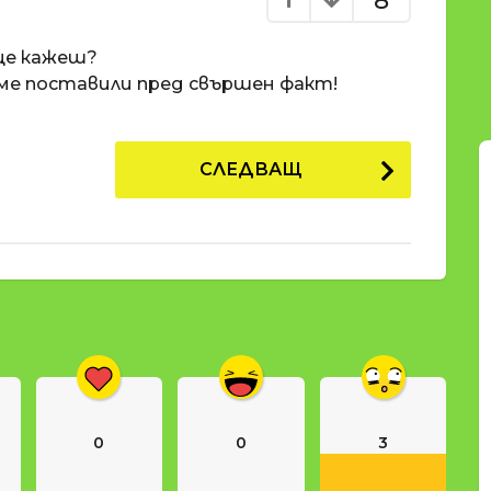
8
 ще кажеш?
е ме поставили пред свършен факт!
СЛЕДВАЩ
0
0
3