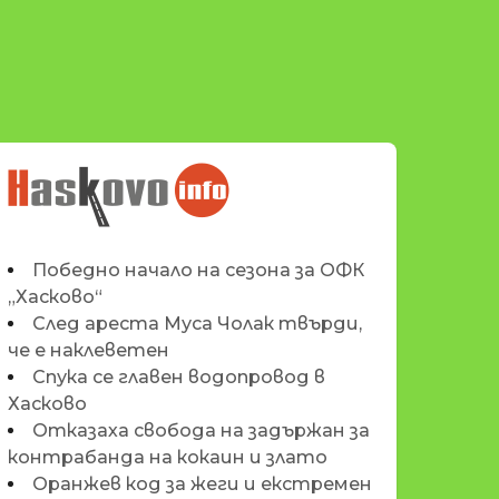
НОВИНИТЕ НА
HASKOVO.INFO
Победно начало на сезона за ОФК
„Хасково“
След ареста Муса Чолак твърди,
че е наклеветен
Спука се главен водопровод в
Хасково
Отказаха свобода на задържан за
контрабанда на кокаин и злато
Оранжев код за жеги и екстремен