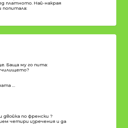
ед платното. Най-накрая
и попитала:
е. Баща му го пита:
и училището?
ната …
ш двойка по френски ?
ишем четири изречения и да