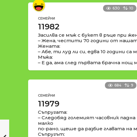
630
10
СЕМЕЙНИ
11982
Засилва се мъж с букет в ръце при жен
– Жена, честити 70 години от нашата
Жената:
– Абе, ти луд ли си, едва 10 години са м
Мъжа:
– Е да, ама след първата брачна нощ м
684
9
СЕМЕЙНИ
11979
Съпругата:
– Следобяд големият часовник падна
малко
по-рано, щеше да разбие главата на м
Съпругът: