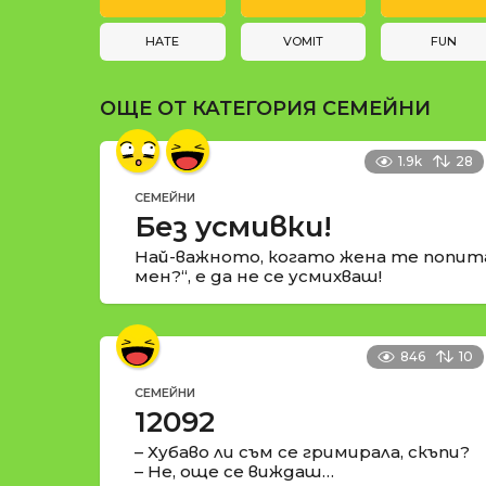
и
t
i
HATE
VOMIT
FUN
o
ОЩЕ ОТ КАТЕГОРИЯ
СЕМЕЙНИ
n
1.9k
28
СЕМЕЙНИ
Без усмивки!
Най-важното, когато жена те попит
мен?“, е да не се усмихваш!
846
10
СЕМЕЙНИ
12092
– Хубаво ли съм се гримирала, скъпи?
– Не, още се виждаш…