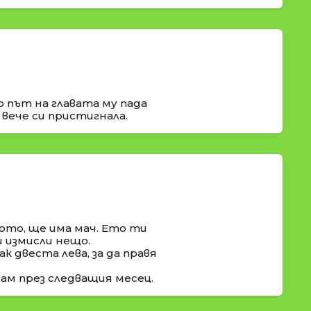
о път на главата му пада
 вече си пристигнала.
ото, ще има мач. Ето ти
и измисли нещо.
к двеста лева, за да правя
дам през следващия месец.