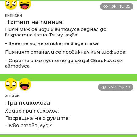
1.9k
35
ПИЯНСКИ
Пътят на пияния
Пиян мъж се вози в автобуса седнал до
възрастна жена. Тя му казва:
– Знаете ли, че отивате в ада така!
Пияният станал и се провикнал към шофьора:
– Спрете и ме пуснете да сляза! Объркал съм
автобуса.
3.7k
30
ЛЕКАРИ
При психолога
Ходих при психолог.
Посрещна ме с думите:
– К’во става, луд?