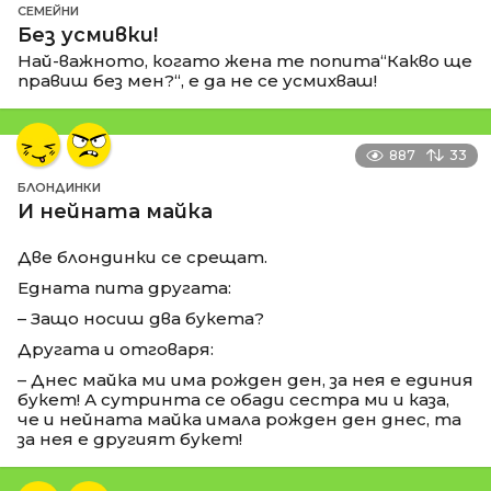
СЕМЕЙНИ
Без усмивки!
Най-важното, когато жена те попита“Какво ще
правиш без мен?“, е да не се усмихваш!
887
33
БЛОНДИНКИ
И нейната майка
Две блондинки се срещат.
Едната пита другата:
– Защо носиш два букета?
Другата и отговаря:
– Днес майка ми има рожден ден, за нея е единия
букет! А сутринта се обади сестра ми и каза,
че и нейната майка имала рожден ден днес, та
за нея е другият букет!