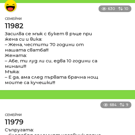
630
10
СЕМЕЙНИ
11982
Засилва се мъж с букет в ръце при
жена си и вика:
– Жена, честити 70 години от
нашата сватба!!!
Жената:
– Абе, ти луд ли си, едва 10 години са
минали!!!
Мъжа:
– Е да, ама след първата брачна нощ
моите са кучешки!!!
684
9
СЕМЕЙНИ
11979
Съпругата: