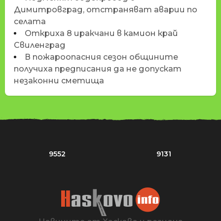
Димитровград, отстраняват аварии по
селата
Откриха 8 иракчани в камион край
Свиленград
В пожароопасния сезон общините
получиха предписания да не допускат
незаконни сметища
9552
9131