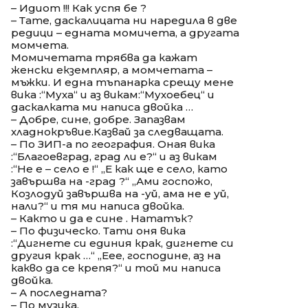
– Идиот !!! Как успя бе ?
– Тате, даскалицата ни наредила в две
редици – едната момичета, а другата
момчета.
Момичетата трябва да кажат
женски екземпляр, а момчетата –
мъжки. И една тъпанарка срещу мене
вика :“Муха“ и аз викам:“Мухоебец“ и
даскалката ми написа двойка …
– Добре, сине, добре. Запазвам
хладнокръвие.Казвай за следващата.
– По ЗИП-а по география. Оная вика
:“Благоевград, град ли е?“ и аз викам
:“Не е – село е !“ „Е как ще е село, като
завършва на -град ?“ „Ами госпожо,
Козлодуй завършва на -уй, ама не е уй,
нали?“ и тя ми написа двойка.
– Както и да е сине . Нататък?
– По физическо. Тати оня вика
:“Дигнете си единия крак, дигнете си
другия крак …“ „Еее, господине, аз на
какво да се крепя?“ и той ми написа
двойка.
– А последната?
– По музика.