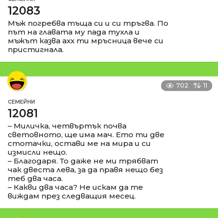
12083
Мъж погребва тъща си и си тръгва. По
път на главата му пада тухла и
мъжът казва ахх ти мръсница вече си
пристигнала.
702
11
СЕМЕЙНИ
12081
– Миличка, четвъртък почва
световното, ще има мач. Ето ти две
стотачки, остави ме на мира и си
измисли нещо.
– Благодаря. То даже не ми трябват
чак двеста лева, за да правя нещо без
теб два часа.
– Какви два часа? Не искам да те
виждам през следващия месец.