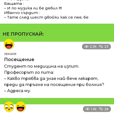
Бащата :
– И по музика ли бе дебил !!!!
Иванчо сърдит :
– Тате след шест двойки как се пее, бе
НЕ ПРОПУСКАЙ:
2.2k
23
ЛЕКАРИ
Посещение
Студент по медицина на изпит.
Професорът го пита:
– Какво трябва да знае най-вече лекарят,
преди да тръгне на посещение при болния?
– Адреса му.
1.9k
28