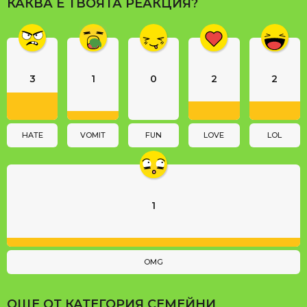
КАКВА Е ТВОЯТА РЕАКЦИЯ?
g
i
n
a
3
1
0
2
2
t
i
o
n
HATE
VOMIT
FUN
LOVE
LOL
1
OMG
ОЩЕ ОТ КАТЕГОРИЯ
СЕМЕЙНИ