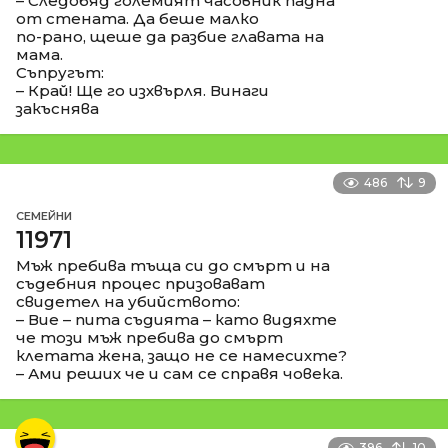
– Следобяд големият часовник падна
от стената. Да беше малко
по-рано, щеше да разбие главата на
мама.
Съпругът:
– Край! Ще го изхвърля. Винаги
закъснява
486
9
СЕМЕЙНИ
11971
Мъж пребива тъща си до смърт и на
съдебния процес призовават
свидетел на убийството:
– Вие – пита съдията – като видяхте
че този мъж пребива до смърт
клетата жена, защо не се намесихте?
– Ами реших че и сам се справя човека.
396
10