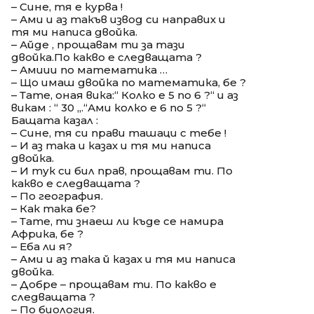
– Сине, тя е курва !
– Ами и аз такъв извод си направих и
тя ми написа двойка.
– Айде , прощавам ти за тази
двойка.По какво е следващата ?
– Амиии по математика …
– Що имаш двойка по математика, бе ?
– Тате, оная вика:“ Колко е 5 по 6 ?“ и аз
викам : “ 30 „.“Ами колко е 6 по 5 ?“
Бащата казал :
– Сине, тя си прави ташаци с тебе !
– И аз така и казах и тя ми написа
двойка.
– И тук си бил прав, прощавам ти. По
какво е следващата ?
– По география.
– Как така бе?
– Тате, ти знаеш ли къде се намира
Африка, бе ?
– Еба ли я?
– Ами и аз така й казах и тя ми написа
двойка.
– Добре – прощавам ти. По какво е
следващата ?
– По биология.