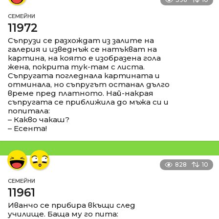
СЕМЕЙНИ
11972
Съпрузи се разхождат из залите на
галерия и изведнъж се натъкват на
картина, на която е изобразена гола
жена, покрита тук-там с листа.
Съпругата погледнала картината и
отминала, но съпругът останал дълго
време пред платното. Най-накрая
съпругата се приближила до мъжа си и
попитала:
– Какво чакаш?
– Есента!
828
10
СЕМЕЙНИ
11961
Иванчо се прибира вкъщи след
училище. Баща му го пита: