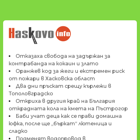
НОВИНИТЕ НА
HASKOVO.INFO
Отказаха свобода на задържан за
контрабанда на кокаин и злато
Оранжев код за жеги и екстремен риск
от пожари в Хасковска област
Два дни пръскат срещу кърлежи в
Тополовградско
Откриха в другия край на България
открадната кола на кмета на Пъстрогор
Баби учат деца как се прави домашна
юфка, после ще „бъркат“ лютеница и
сладко
Подменят водопровод в