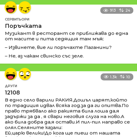
913
24
СЕРВИТЬОРИ
Поръчката
Музикант в ресторант се приближава до една
от масите и пита седящия там мъж:
– Извинете, вие ли поръчахте Паганини?
– Не, аз чакам свинско със зеле.
1.3k
10
ДРУГИ
12108
В едно село варили РАКИЯ.Дошъл царят,който
по традиция идвал всяка год.за да ги опитва.По
право трябвало ако ракията била лоша да,я
задържи за да , я свари неговия слуга на ново.А
ако била добра да,я остави.И пил-пил направо се
олял.Селяните казали:
Ей,царю велики!До кога ще пиеш от нашата