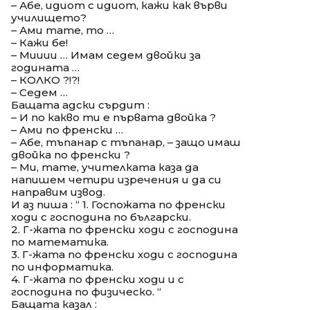
– Абе, идиот с идиот, кажи как върви
училището?
– Ами тате, то …
– Кажи бе!
– Мииии … Имам седем двойки за
годината …
– КОЛКО ?!?!
– Седем …
Бащата адски сърдит :
– И по какво ти е първата двойка ?
– Ами по френски …
– Абе, тъпанар с тъпанар, – защо имаш
двойка по френски ?
– Ми, тате, учителката каза да
напишем четири изречения и да си
направим извод.
И аз пиша : “ 1. Госпожата по френски
ходи с господина по български.
2. Г-жата по френски ходи с господина
по математика.
3. Г-жата по френски ходи с господина
по информатика.
4. Г-жата по френски ходи и с
господина по физическо. “
Бащата казал :