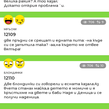
велика ракия? А той казал:
Докато открия проблема `и.
706
9
МРЪСНИ
12109
две пръдни се срещат и едната пита: -на къде
си се запътила така? -аа,на където ме отвее
вятъра!
706
10
БЛОНДИНКИ
12110
Две блондинки си говорели и есната казала:Аз
вчета станах майка,а детето е момиче и я
кръстихме на двете и баби Надя и Деница и се
получи наденица.