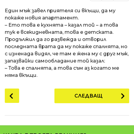
Един мъж завел приятеля си вкъщи, да му
покаже новия апартамент.
– Ето това е кухнята – казал той – а това
тук е всекидневната, това е детската.
Продължил да го развежда и отворил
последната врата да му покаже спалнята, но
с изненада видял, че там е жена му с друг мъж,
запазвайки самообладание той казал:
– Това е спалнята, а това съм аз когато ме
няма вкъщи.
P
СЛЕДВАЩ
o
s
t
P
a