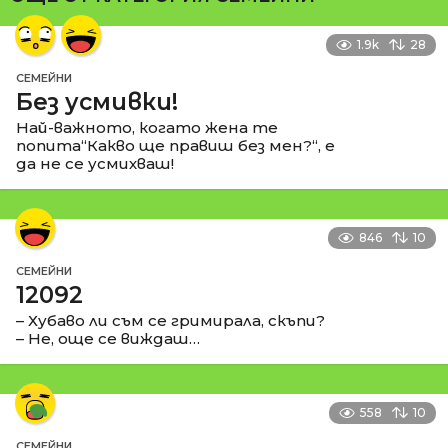
1.9k
28
СЕМЕЙНИ
Без усмивки!
Най-важното, когато жена те
попита“Какво ще правиш без мен?“, е
да не се усмихваш!
846
10
СЕМЕЙНИ
12092
– Хубаво ли съм се гримирала, скъпи?
– Не, още се виждаш…
558
10
СЕМЕЙНИ