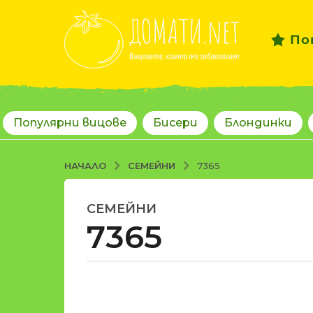
По
Популярни вицове
Бисери
Блондинки
СЕМЕЙНИ
НАЧАЛО
7365
СЕМЕЙНИ
1
7365
8
г
о
д
о
и
т
н
d