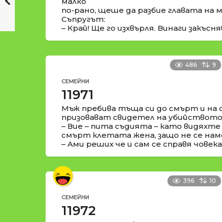
малко
по-рано, щеше да разбие главата на м
Съпругът:
– Край! Ще го изхвърля. Винаги закъсня
486
9
СЕМЕЙНИ
11971
Мъж пребива тъща си до смърт и на 
призовават свидетел на убийството
– Вие – пита съдията – като видяхте
смърт клетата жена, защо не се на
– Ами реших че и сам се справя човека
396
10
СЕМЕЙНИ
11972