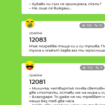
– Хубаво ли съм се гримирала, скъпи?
– Не, още се виждаш…
558
10
СЕМЕЙНИ
12083
Мъж погребва тъща си и си тръгва. П
тухла и мъжът казва ахх ти мръсница
702
11
СЕМЕЙНИ
12081
– Миличка, четвъртък почва световн
две стотачки, остави ме на мира и с
– Благодаря. То даже не ми трябват ча
нещо без теб два часа.