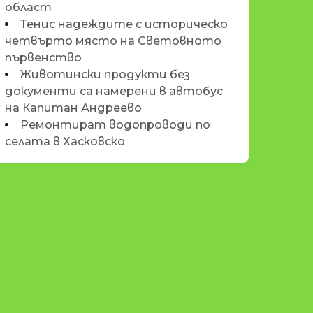
област
Тенис надеждите с историческо
четвърто място на Световното
първенство
Животински продукти без
документи са намерени в автобус
на Капитан Андреево
Ремонтират водопроводи по
селата в Хасковско