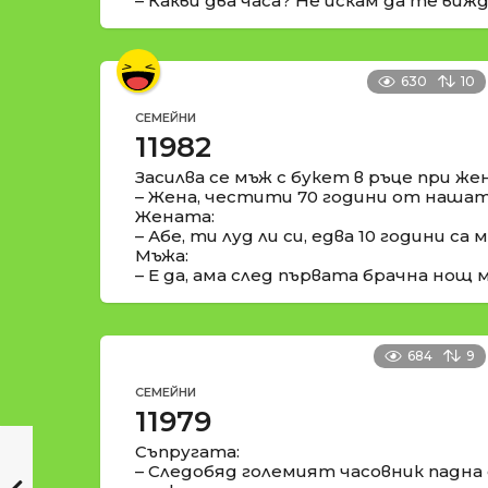
– Какви два часа? Не искам да те виж
630
10
СЕМЕЙНИ
11982
Засилва се мъж с букет в ръце при жен
– Жена, честити 70 години от нашата
Жената:
– Абе, ти луд ли си, едва 10 години са м
Мъжа:
– Е да, ама след първата брачна нощ м
684
9
СЕМЕЙНИ
11979
Съпругата:
– Следобяд големият часовник падна