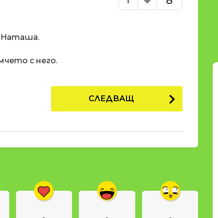
8
о Наташа.
мчето с него.
СЛЕДВАЩ