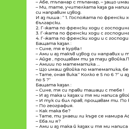
– Абе, тъпанар с тъпанар, – защо има
– Ми, тате, учителката каза да нап
си направим извод.
И аз пиша : “ 1. Госпожата по френски 
български.
2. Г-жата по френски ходи с господи
3. Г-жата по френски ходи с господи
4. Г-жата по френски ходи и с господи
Бащата казал :
– Сине, тя е курва !
– Ами и аз такъв извод си направих и 
– Айде , прощавам ти за тази двойка.
– Амиии по математика …
– Що имаш двойка по математика, бе
– Тате, оная вика:“ Колко е 5 по 6 ?“ и аз
по 5 ?“
Бащата казал :
– Сине, тя си прави ташаци с тебе !
– И аз така и казах и тя ми написа дво
– И тук си бил прав, прощавам ти. По
– По география.
– Как така бе?
– Тате, ти знаеш ли къде се намира Аф
– Еба ли я?
– Ами и аз така й казах и тя ми написа