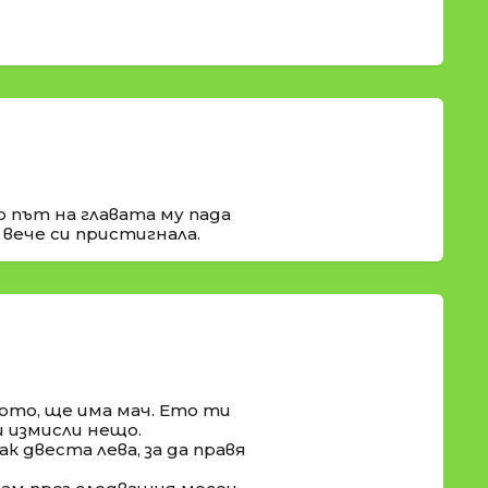
о път на главата му пада
 вече си пристигнала.
ото, ще има мач. Ето ти
и измисли нещо.
к двеста лева, за да правя