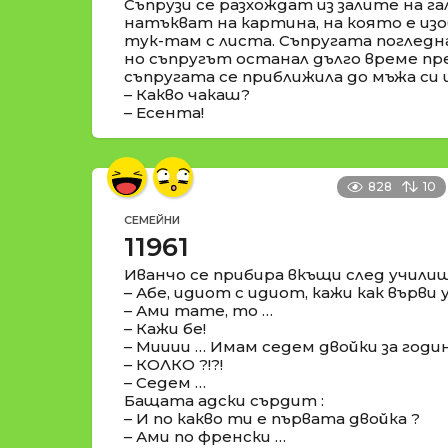
Съпрузи се разхождат из залите на га
натъкват на картина, на която е изо
тук-там с листа. Съпругата погледн
но съпругът останал дълго време пр
съпругата се приближила до мъжа си 
– Какво чакаш?
– Есента!
828
10
СЕМЕЙНИ
11961
Иванчо се прибира вкъщи след училищ
– Абе, идиот с идиот, кажи как върв
– Ами тате, то …
– Кажи бе!
– Мииии … Имам седем двойки за годи
– КОЛКО ?!?!
– Седем …
Бащата адски сърдит :
– И по какво ти е първата двойка ?
– Ами по френски …