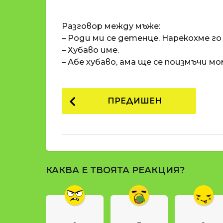
o
и
m
п
Разговор между мъже:
a
р
t
– Роди ми се детенце. Нарекохме г
i
е
– Хубаво име.
д
– Абе хубаво, ама ще се поизмъчи мо
и
1
P
8
ПРЕДИШЕН
г
o
о
s
д
t
и
н
P
и
КАКВА Е ТВОЯТА РЕАКЦИЯ?
a
п
g
р
е
i
д