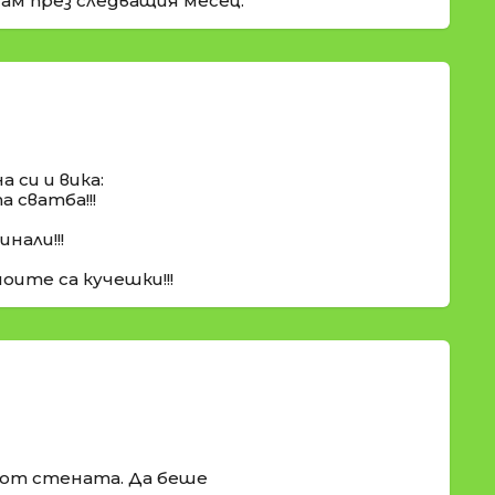
дам през следващия месец.
а си и вика:
 сватба!!!
инали!!!
оите са кучешки!!!
 от стената. Да беше