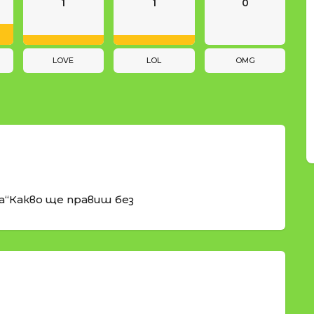
1
1
0
LOVE
LOL
OMG
а“Какво ще правиш без