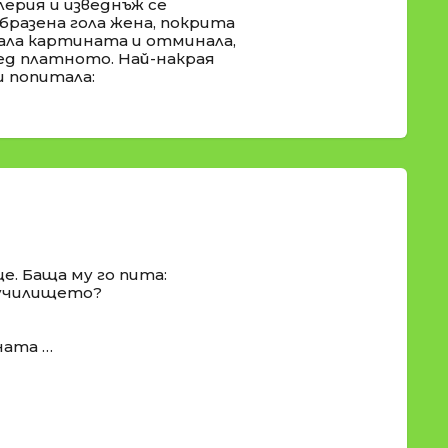
лерия и изведнъж се
бразена гола жена, покрита
ала картината и отминала,
ед платното. Най-накрая
и попитала:
е. Баща му го пита:
и училището?
ната …