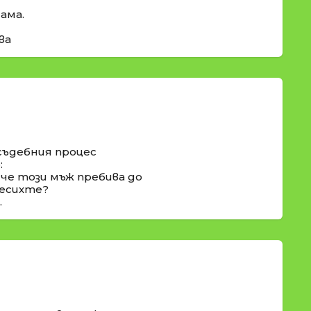
ама.
ва
съдебния процес
:
 че този мъж пребива до
месихте?
.