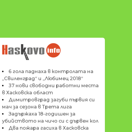
НОВИНИТЕ НА
HASKOVO.INFO
6 гола паднаха в контролата на
„Свиленград“ и „Любимец 2018“
37 нови свободни работни места
в Хасковска област
Димитровград загуби първия си
мач за сезона в Трета лига
Задържаха 18-годишен за
убийството на чичо си с дървен кол
Два пожара гасиха в Хасковска