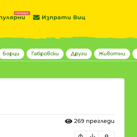
ГОРЕЩО
пулярни
Изпрати Виц
Борци
Габровски
Други
Животни
269
прегледи