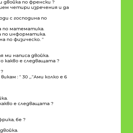
ш двойка по френски ?
ишем четири изречения и да
ходи с господина по
на по математика.
на по информатика.
на по физическо. “
тя ми написа двойка.
По какво е следващата ?
 ?
 викам : “ 30 „.“Ами колко е 6
йка.
 какво е следващата ?
рика, бе ?
 двойка.