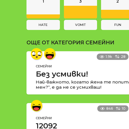
n
и
1
3
2
a
t
i
HATE
VOMIT
FUN
o
ОЩЕ ОТ КАТЕГОРИЯ
СЕМЕЙНИ
n
1.9k
28
СЕМЕЙНИ
Без усмивки!
Най-важното, когато жена те попит
мен?“, е да не се усмихваш!
846
10
СЕМЕЙНИ
12092