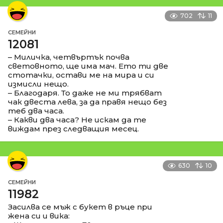
702
11
СЕМЕЙНИ
12081
– Миличка, четвъртък почва
световното, ще има мач. Ето ти две
стотачки, остави ме на мира и си
измисли нещо.
– Благодаря. То даже не ми трябват
чак двеста лева, за да правя нещо без
теб два часа.
– Какви два часа? Не искам да те
виждам през следващия месец.
630
10
СЕМЕЙНИ
11982
Засилва се мъж с букет в ръце при
жена си и вика: