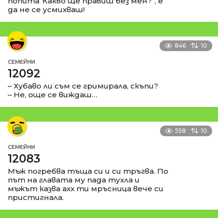
попита“Какво ще правиш без мен?“, е
да не се усмихваш!
846
10
СЕМЕЙНИ
12092
– Хубаво ли съм се гримирала, скъпи?
– Не, още се виждаш…
558
10
СЕМЕЙНИ
12083
Мъж погребва тъща си и си тръгва. По
път на главата му пада тухла и
мъжът казва ахх ти мръсница вече си
пристигнала.