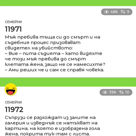
486
9
СЕМЕЙНИ
11971
Мъж пребива тъща си до смърт и на
съдебния процес призовават
свидетел на убийството:
– Вие – пита съдията – като видяхте
че този мъж пребива до смърт
клетата жена, защо не се намесихте?
– Ами реших че и сам се справя човека.
396
10
СЕМЕЙНИ
11972
Съпрузи се разхождат из залите на
галерия и изведнъж се натъкват на
картина, на която е изобразена гола
жена, покрита тук-там с листа.