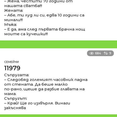
– Жена, честити 70 години от
нашата сватба!!!
Жената:
– Абе, ти луд ли си, едва 10 години са
минали!!!
Мъжа:
– Е да, ама след първата брачна нощ
моите са кучешки!!!
684
9
СЕМЕЙНИ
11979
Съпругата:
– Следобяд големият часовник падна
от стената. Да беше малко
по-рано, щеше да разбие главата на
мама.
Съпругът:
– Край! Ще го изхвърля. Винаги
закъснява