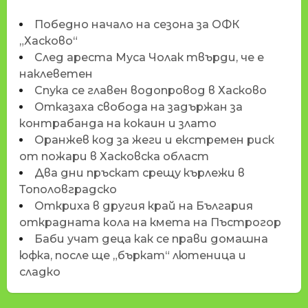
Победно начало на сезона за ОФК
„Хасково“
След ареста Муса Чолак твърди, че е
наклеветен
Спука се главен водопровод в Хасково
Отказаха свобода на задържан за
контрабанда на кокаин и злато
Оранжев код за жеги и екстремен риск
от пожари в Хасковска област
Два дни пръскат срещу кърлежи в
Тополовградско
Откриха в другия край на България
открадната кола на кмета на Пъстрогор
Баби учат деца как се прави домашна
юфка, после ще „бъркат“ лютеница и
сладко