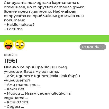
Съпругата погледнала картината и
отминала, но съпругът останал дълго
време пред платното. Най-накрая
съпругата се приближила до мъжа си и
попитала:
– Какво чакаш?
– Есента!
828
10
СЕМЕЙНИ
11961
Иванчо се прибира вкъщи след
училище. Баща му го пита:
– Абе, идиот с идиот, кажи как върви
училището?
– Ами тате, то …
– Кажи бе!
– Мииии … Имам седем двойки за
годината …
– КОЛКО ?!?!
– Седем …