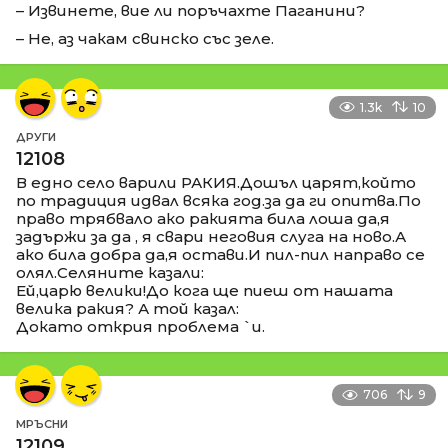
– Извинете, вие ли поръчахте Паганини?
– Не, аз чакам свинско със зеле.
1.3k
10
ДРУГИ
12108
В едно село варили РАКИЯ.Дошъл царят,който
по традиция идвал всяка год.за да ги опитва.По
право трябвало ако ракията била лоша да,я
задържи за да , я свари неговия слуга на ново.А
ако била добра да,я остави.И пил-пил направо се
олял.Селяните казали:
Ей,царю велики!До кога ще пиеш от нашата
велика ракия? А той казал:
Докато открия проблема `и.
706
9
МРЪСНИ
12109