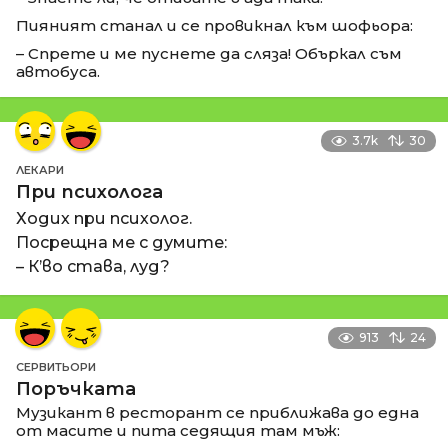
Пияният станал и се провикнал към шофьора:
– Спрете и ме пуснете да сляза! Объркал съм
автобуса.
3.7k
30
ЛЕКАРИ
При психолога
Ходих при психолог.
Посрещна ме с думите:
– К’во става, луд?
913
24
СЕРВИТЬОРИ
Поръчката
Музикант в ресторант се приближава до една
от масите и пита седящия там мъж: