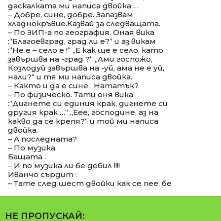
даскалката ми написа двойка …
– Добре, сине, добре. Запазвам
хладнокръвие.Казвай за следващата.
– По ЗИП-а по география. Оная вика
:“Благоевград, град ли е?“ и аз викам
:“Не е – село е !“ „Е как ще е село, като
завършва на -град ?“ „Ами госпожо,
Козлодуй завършва на -уй, ама не е уй,
нали?“ и тя ми написа двойка.
– Както и да е сине . Нататък?
– По физическо. Тати оня вика
:“Дигнете си единия крак, дигнете си
другия крак …“ „Еее, господине, аз на
какво да се крепя?“ и той ми написа
двойка.
– А последната?
– По музика.
Бащата :
– И по музика ли бе дебил !!!!
Иванчо сърдит :
– Тате след шест двойки как се пее, бе
НЕ ПРОПУСКАЙ: