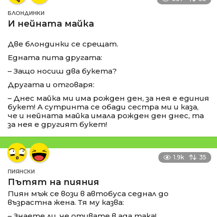
БЛОНДИНКИ
И нейната майка
Две блондинки се срещат.
Едната пита другата:
– Защо носиш два букета?
Другата и отговаря:
– Днес майка ми има рожден ден, за нея е единия
букет! А сутринта се обади сестра ми и каза,
че и нейната майка имала рожден ден днес, та
за нея е другият букет!
1.9k
35
ПИЯНСКИ
Пътят на пияния
Пиян мъж се вози в автобуса седнал до
възрастна жена. Тя му казва:
– Знаете ли, че отивате в ада така!