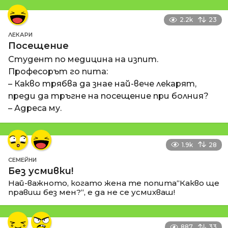
2.2k
23
ЛЕКАРИ
Посещение
Студент по медицина на изпит.
Професорът го пита:
– Какво трябва да знае най-вече лекарят,
преди да тръгне на посещение при болния?
– Адреса му.
1.9k
28
СЕМЕЙНИ
Без усмивки!
Най-важното, когато жена те попита“Какво ще
правиш без мен?“, е да не се усмихваш!
887
33