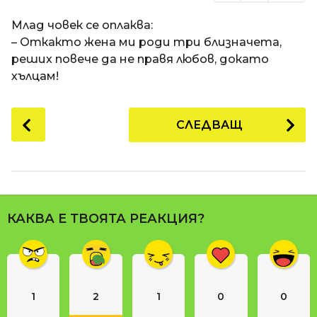
Млад човек се оплаква:
– Откакто жена ми роди три близначета,
реших повече да не правя любов, докато
хълцам!
P
СЛЕДВАЩ
o
s
t
P
a
КАКВА Е ТВОЯТА РЕАКЦИЯ?
g
i
n
a
1
2
1
0
0
t