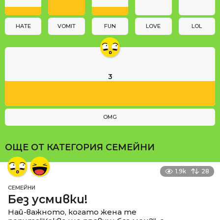
i
o
n
HATE
VOMIT
FUN
LOVE
LOL
3
OMG
ОЩЕ ОТ КАТЕГОРИЯ
СЕМЕЙНИ
1.9k
28
СЕМЕЙНИ
Без усмивки!
Най-важното, когато жена те