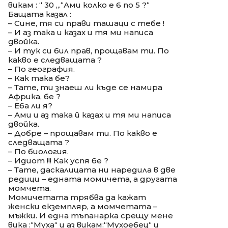
викам : “ 30 „.“Ами колко е 6 по 5 ?“
Бащата казал :
– Сине, тя си прави ташаци с тебе !
– И аз така и казах и тя ми написа
двойка.
– И тук си бил прав, прощавам ти. По
какво е следващата ?
– По география.
– Как така бе?
– Тате, ти знаеш ли къде се намира
Африка, бе ?
– Еба ли я?
– Ами и аз така й казах и тя ми написа
двойка.
– Добре – прощавам ти. По какво е
следващата ?
– По биология.
– Идиот !!! Как успя бе ?
– Тате, даскалицата ни наредила в две
редици – едната момичета, а другата
момчета.
Момичетата трябва да кажат
женски екземпляр, а момчетата –
мъжки. И една тъпанарка срещу мене
вика :“Муха“ и аз викам:“Мухоебец“ и