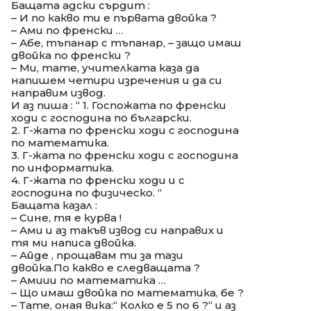
Бащата адски сърдит :
– И по какво ти е първата двойка ?
– Ами по френски …
– Абе, тъпанар с тъпанар, – защо имаш
двойка по френски ?
– Ми, тате, учителката каза да
напишем четири изречения и да си
направим извод.
И аз пиша : “ 1. Госпожата по френски
ходи с господина по български.
2. Г-жата по френски ходи с господина
по математика.
3. Г-жата по френски ходи с господина
по информатика.
4. Г-жата по френски ходи и с
господина по физическо. “
Бащата казал :
– Сине, тя е курва !
– Ами и аз такъв извод си направих и
тя ми написа двойка.
– Айде , прощавам ти за тази
двойка.По какво е следващата ?
– Амиии по математика …
– Що имаш двойка по математика, бе ?
– Тате, оная вика:“ Колко е 5 по 6 ?“ и аз