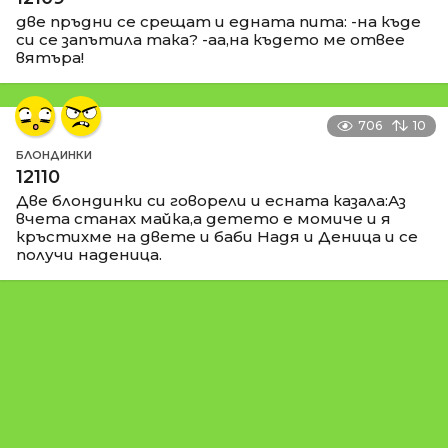
две пръдни се срещат и едната пита: -на къде
си се запътила така? -аа,на където ме отвее
вятъра!
706
10
БЛОНДИНКИ
12110
Две блондинки си говорели и есната казала:Аз
вчета станах майка,а детето е момиче и я
кръстихме на двете и баби Надя и Деница и се
получи наденица.