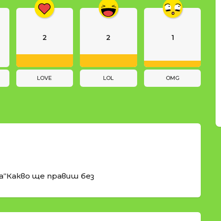
2
2
1
LOVE
LOL
OMG
а“Какво ще правиш без