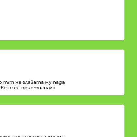
о път на главата му пада
 вече си пристигнала.