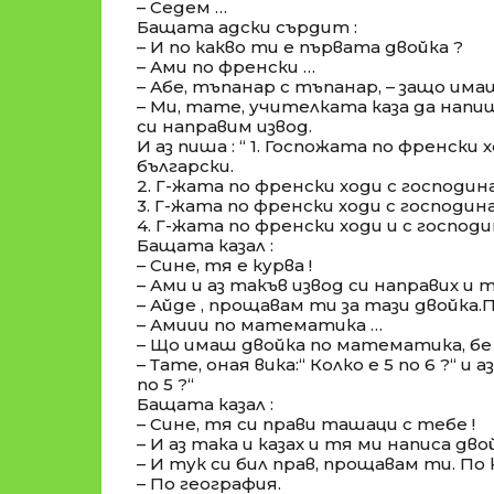
– Седем …
Бащата адски сърдит :
– И по какво ти е първата двойка ?
– Ами по френски …
– Абе, тъпанар с тъпанар, – защо има
– Ми, тате, учителката каза да нап
си направим извод.
И аз пиша : “ 1. Госпожата по френски 
български.
2. Г-жата по френски ходи с господи
3. Г-жата по френски ходи с господи
4. Г-жата по френски ходи и с господи
Бащата казал :
– Сине, тя е курва !
– Ами и аз такъв извод си направих и 
– Айде , прощавам ти за тази двойка.
– Амиии по математика …
– Що имаш двойка по математика, бе
– Тате, оная вика:“ Колко е 5 по 6 ?“ и аз
по 5 ?“
Бащата казал :
– Сине, тя си прави ташаци с тебе !
– И аз така и казах и тя ми написа дво
– И тук си бил прав, прощавам ти. По
– По география.