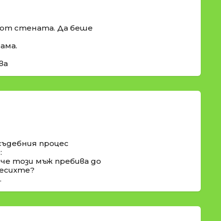
 от стената. Да беше
ама.
ва
съдебния процес
:
 че този мъж пребива до
месихте?
.