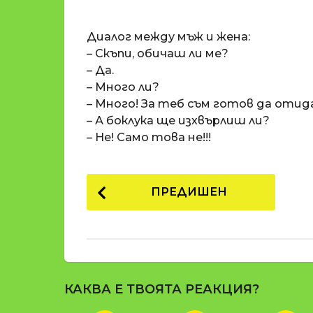
o
и
m
п
Диалог между мъж и жена:
a
р
t
– Скъпи, обичаш ли ме?
i
е
– Да.
д
– Много ли?
и
– Много! За теб съм готов да отид
1
– А боклука ще изхвърлиш ли?
8
– Не! Само това не!!!
г
о
P
д
ПРЕДИШЕН
и
o
н
s
и
t
п
р
P
е
КАКВА Е ТВОЯТА РЕАКЦИЯ?
a
д