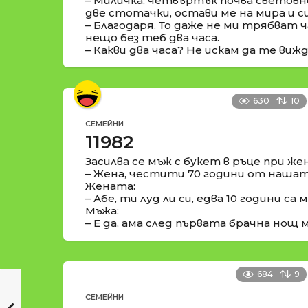
– Миличка, четвъртък почва световн
две стотачки, остави ме на мира и с
– Благодаря. То даже не ми трябват ча
нещо без теб два часа.
– Какви два часа? Не искам да те виж
630
10
СЕМЕЙНИ
11982
Засилва се мъж с букет в ръце при жен
– Жена, честити 70 години от нашата
Жената:
– Абе, ти луд ли си, едва 10 години са м
Мъжа:
– Е да, ама след първата брачна нощ м
684
9
СЕМЕЙНИ