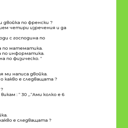
ш двойка по френски ?
ишем четири изречения и да
ходи с господина по
на по математика.
на по информатика.
на по физическо. “
тя ми написа двойка.
По какво е следващата ?
 ?
 викам : “ 30 „.“Ами колко е 6
йка.
 какво е следващата ?