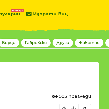
ГОРЕЩО
пулярни
Изпрати Виц
Борци
Габровски
Други
Животни
503
прегледи