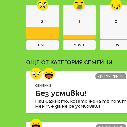
g
и
i
n
3
1
0
a
t
i
HATE
VOMIT
FUN
o
ОЩЕ ОТ КАТЕГОРИЯ
СЕМЕЙНИ
n
1.9k
28
СЕМЕЙНИ
Без усмивки!
Най-важното, когато жена те попит
мен?“, е да не се усмихваш!