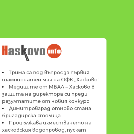
НОВИНИТЕ НА
HASKOVO.INFO
Трима са под въпрос за първия
шампионатен мач на ОФК „Хасково“
Медиците от МБАЛ – Хасково в
защита на директора си преди
резултатите от новия конкурс
Димитровград отново стана
бригадирска столица
Продължава изместването на
хасковския водопровод, пускат