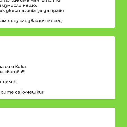
ото, ще има мач. Ето ти
и измисли нещо.
к двеста лева, за да правя
дам през следващия месец.
а си и вика:
 сватба!!!
инали!!!
оите са кучешки!!!