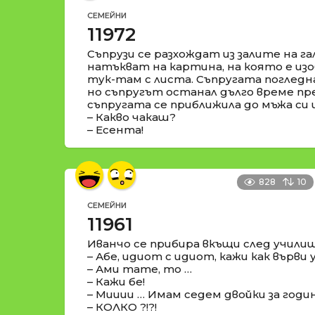
СЕМЕЙНИ
11972
Съпрузи се разхождат из залите на га
натъкват на картина, на която е изо
тук-там с листа. Съпругата погледн
но съпругът останал дълго време пр
съпругата се приближила до мъжа си 
– Какво чакаш?
– Есента!
828
10
СЕМЕЙНИ
11961
Иванчо се прибира вкъщи след училищ
– Абе, идиот с идиот, кажи как върв
– Ами тате, то …
– Кажи бе!
– Мииии … Имам седем двойки за годи
– КОЛКО ?!?!