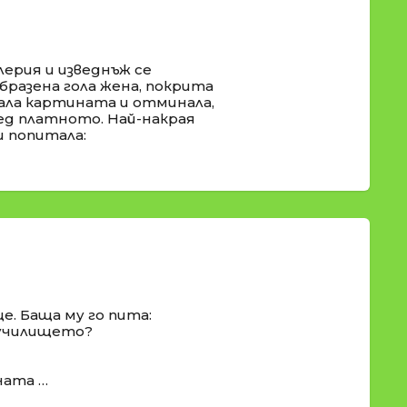
лерия и изведнъж се
бразена гола жена, покрита
ала картината и отминала,
ед платното. Най-накрая
и попитала:
е. Баща му го пита:
и училището?
ната …