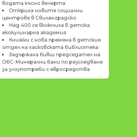
водата късно вечерта
Откриха новите социални
центрове в Свиленградско
Над 400 се включиха в детска
екокулинарна академия
Книжки с нова премяна в детския
отдел на хасковската библиотека
Задържаха бивш председател на
ОбС-Минерални бани по разследване
за злоупотреби с евросредства