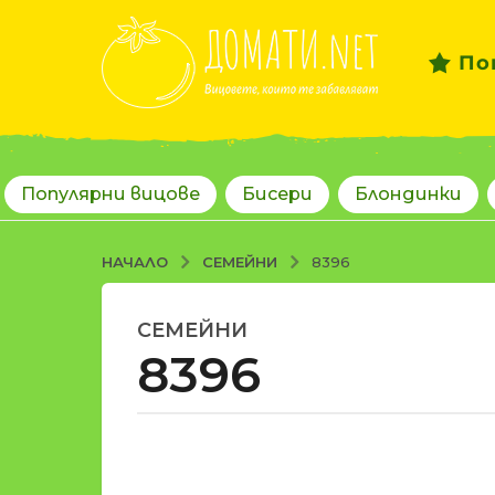
По
Популярни вицове
Бисери
Блондинки
СЕМЕЙНИ
НАЧАЛО
8396
СЕМЕЙНИ
1
8396
8
г
о
д
о
и
т
н
d