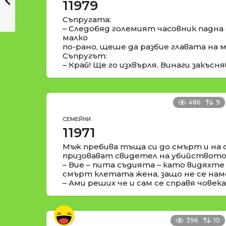
11979
Съпругата:
– Следобяд големият часовник падна
малко
по-рано, щеше да разбие главата на м
Съпругът:
– Край! Ще го изхвърля. Винаги закъсня
486
9
СЕМЕЙНИ
11971
Мъж пребива тъща си до смърт и на 
призовават свидетел на убийството
– Вие – пита съдията – като видяхте
смърт клетата жена, защо не се на
– Ами реших че и сам се справя човека
396
10