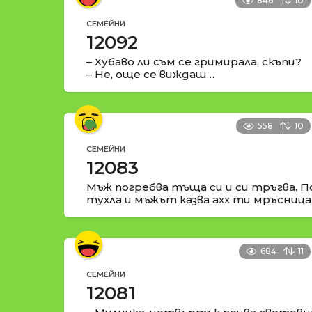
846
10
СЕМЕЙНИ
12092
– Хубаво ли съм се гримирала, скъпи?
– Не, още се виждаш…
558
10
СЕМЕЙНИ
12083
Мъж погребва тъща си и си тръгва. П
тухла и мъжът казва ахх ти мръсница
684
11
СЕМЕЙНИ
12081