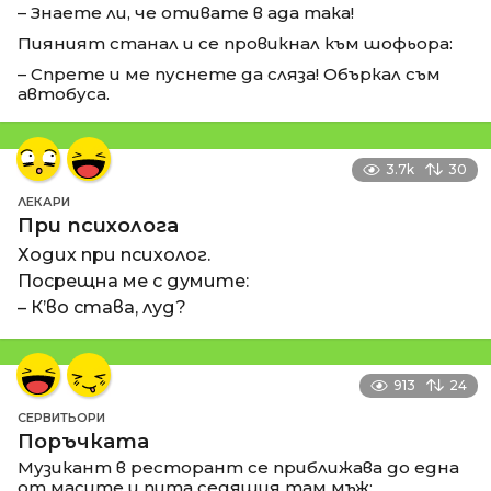
– Знаете ли, че отивате в ада така!
Пияният станал и се провикнал към шофьора:
– Спрете и ме пуснете да сляза! Объркал съм
автобуса.
3.7k
30
ЛЕКАРИ
При психолога
Ходих при психолог.
Посрещна ме с думите:
– К’во става, луд?
913
24
СЕРВИТЬОРИ
Поръчката
Музикант в ресторант се приближава до една
от масите и пита седящия там мъж: