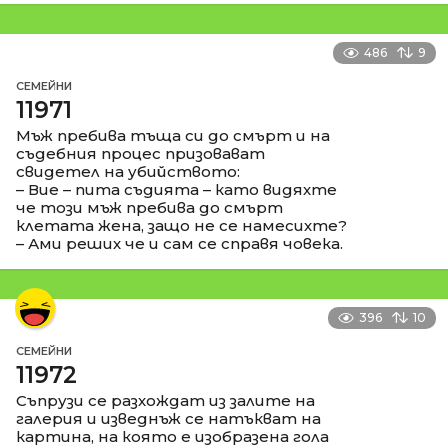
486
9
СЕМЕЙНИ
11971
Мъж пребива тъща си до смърт и на
съдебния процес призовават
свидетел на убийството:
– Вие – пита съдията – като видяхте
че този мъж пребива до смърт
клетата жена, защо не се намесихте?
– Ами реших че и сам се справя човека.
396
10
СЕМЕЙНИ
11972
Съпрузи се разхождат из залите на
галерия и изведнъж се натъкват на
картина, на която е изобразена гола