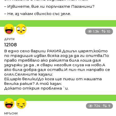
– Извинете, вие ли поръчахте Паганини?
– Не, аз чакам свинско със зеле.
1.3k
10
ДРУГИ
12108
В едно село варили РАКИЯ.Дошъл царят,който
по традиция идвал всяка год.за да ги опитва.По
право трябвало ако ракията била лоша да,я
задържи за да , я свари неговия слуга на ново.А
ако била добра да,я остави.И пил-пил направо се
олял.Селяните казали:
Ей,царю велики!До кога ще пиеш от нашата
велика ракия? А той казал:
Докато открия проблема `и.
724
9
МРЪСНИ