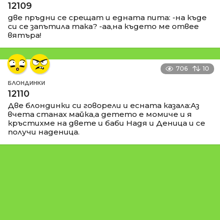
12109
две пръдни се срещат и едната пита: -на къде
си се запътила така? -аа,на където ме отвее
вятъра!
706
10
БЛОНДИНКИ
12110
Две блондинки си говорели и есната казала:Аз
вчета станах майка,а детето е момиче и я
кръстихме на двете и баби Надя и Деница и се
получи наденица.