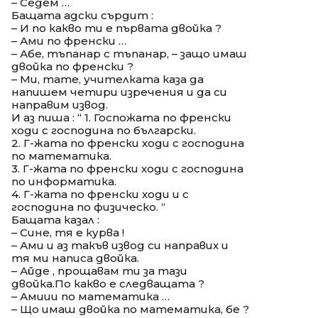
– Седем …
Бащата адски сърдит :
– И по какво ти е първата двойка ?
– Ами по френски …
– Абе, тъпанар с тъпанар, – защо имаш
двойка по френски ?
– Ми, тате, учителката каза да
напишем четири изречения и да си
направим извод.
И аз пиша : “ 1. Госпожата по френски
ходи с господина по български.
2. Г-жата по френски ходи с господина
по математика.
3. Г-жата по френски ходи с господина
по информатика.
4. Г-жата по френски ходи и с
господина по физическо. “
Бащата казал :
– Сине, тя е курва !
– Ами и аз такъв извод си направих и
тя ми написа двойка.
– Айде , прощавам ти за тази
двойка.По какво е следващата ?
– Амиии по математика …
– Що имаш двойка по математика, бе ?