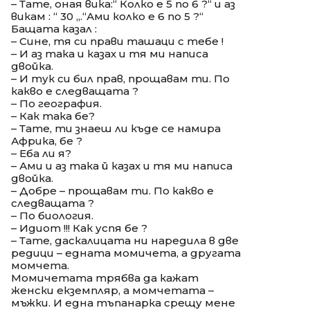
– Тате, оная вика:“ Колко е 5 по 6 ?“ и аз
викам : “ 30 „.“Ами колко е 6 по 5 ?“
Бащата казал :
– Сине, тя си прави ташаци с тебе !
– И аз така и казах и тя ми написа
двойка.
– И тук си бил прав, прощавам ти. По
какво е следващата ?
– По география.
– Как така бе?
– Тате, ти знаеш ли къде се намира
Африка, бе ?
– Еба ли я?
– Ами и аз така й казах и тя ми написа
двойка.
– Добре – прощавам ти. По какво е
следващата ?
– По биология.
– Идиот !!! Как успя бе ?
– Тате, даскалицата ни наредила в две
редици – едната момичета, а другата
момчета.
Момичетата трябва да кажат
женски екземпляр, а момчетата –
мъжки. И една тъпанарка срещу мене