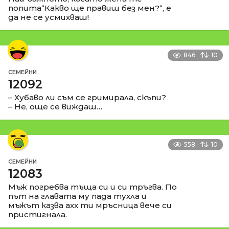
попита“Какво ще правиш без мен?“, е
да не се усмихваш!
846
10
СЕМЕЙНИ
12092
– Хубаво ли съм се гримирала, скъпи?
– Не, още се виждаш…
558
10
СЕМЕЙНИ
12083
Мъж погребва тъща си и си тръгва. По
път на главата му пада тухла и
мъжът казва ахх ти мръсница вече си
пристигнала.