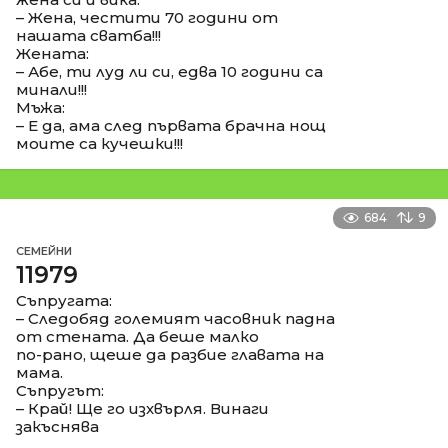
– Жена, честити 70 години от
нашата сватба!!!
Жената:
– Абе, ти луд ли си, едва 10 години са
минали!!!
Мъжа:
– Е да, ама след първата брачна нощ
моите са кучешки!!!
684
9
СЕМЕЙНИ
11979
Съпругата:
– Следобяд големият часовник падна
от стената. Да беше малко
по-рано, щеше да разбие главата на
мама.
Съпругът:
– Край! Ще го изхвърля. Винаги
закъснява