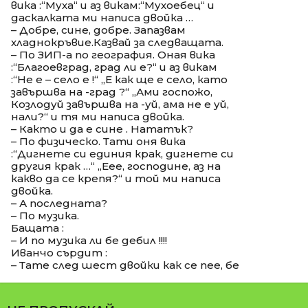
вика :“Муха“ и аз викам:“Мухоебец“ и
даскалката ми написа двойка …
– Добре, сине, добре. Запазвам
хладнокръвие.Казвай за следващата.
– По ЗИП-а по география. Оная вика
:“Благоевград, град ли е?“ и аз викам
:“Не е – село е !“ „Е как ще е село, като
завършва на -град ?“ „Ами госпожо,
Козлодуй завършва на -уй, ама не е уй,
нали?“ и тя ми написа двойка.
– Както и да е сине . Нататък?
– По физическо. Тати оня вика
:“Дигнете си единия крак, дигнете си
другия крак …“ „Еее, господине, аз на
какво да се крепя?“ и той ми написа
двойка.
– А последната?
– По музика.
Бащата :
– И по музика ли бе дебил !!!!
Иванчо сърдит :
– Тате след шест двойки как се пее, бе