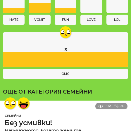
i
o
n
HATE
VOMIT
FUN
LOVE
LOL
3
OMG
ОЩЕ ОТ КАТЕГОРИЯ
СЕМЕЙНИ
1.9k
28
СЕМЕЙНИ
Без усмивки!
Най-важното, когато жена те