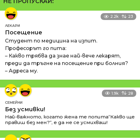
НЕ ПРОПУСКАЙ:
2.2k
23
ЛЕКАРИ
Посещение
Студент по медицина на изпит.
Професорът го пита:
– Какво трябва да знае най-вече лекарят,
преди да тръгне на посещение при болния?
– Адреса му.
1.9k
28
СЕМЕЙНИ
Без усмивки!
Най-важното, когато жена те попита“Какво ще
правиш без мен?“, е да не се усмихваш!