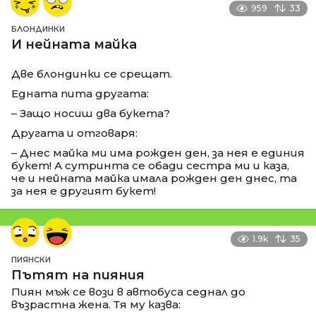
959
33
БЛОНДИНКИ
И нейната майка
Две блондинки се срещат.
Едната пита другата:
– Защо носиш два букета?
Другата и отговаря:
– Днес майка ми има рожден ден, за нея е единия
букет! А сутринта се обади сестра ми и каза,
че и нейната майка имала рожден ден днес, та
за нея е другият букет!
1.9k
35
ПИЯНСКИ
Пътят на пияния
Пиян мъж се вози в автобуса седнал до
възрастна жена. Тя му казва: