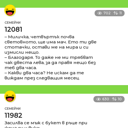
702
11
СЕМЕЙНИ
12081
– Миличка, четвъртък почва
световното, ще има мач. Ето ти две
стотачки, остави ме на мира и си
измисли нещо.
– Благодаря. То даже не ми трябват
чак двеста лева, за да правя нещо без
теб два часа.
– Какви два часа? Не искам да те
виждам през следващия месец.
630
10
СЕМЕЙНИ
11982
Засилва се мъж с букет в ръце при
жена си и вика: