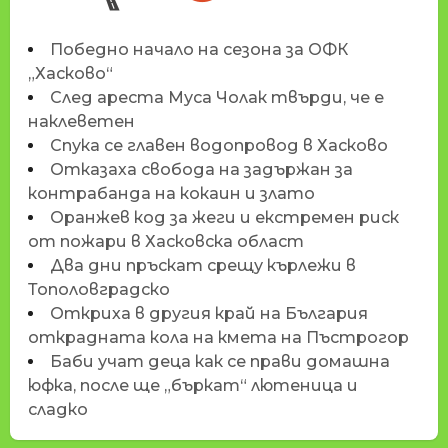
Победно начало на сезона за ОФК
„Хасково“
След ареста Муса Чолак твърди, че е
наклеветен
Спука се главен водопровод в Хасково
Отказаха свобода на задържан за
контрабанда на кокаин и злато
Оранжев код за жеги и екстремен риск
от пожари в Хасковска област
Два дни пръскат срещу кърлежи в
Тополовградско
Откриха в другия край на България
открадната кола на кмета на Пъстрогор
Баби учат деца как се прави домашна
юфка, после ще „бъркат“ лютеница и
сладко