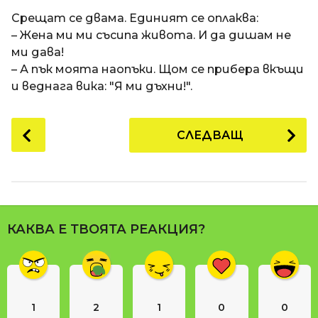
a
t
п
Срещат се двама. Единият се оплаква:
i
р
– Жена ми ми съсипа живота. И да дишам не
е
ми дава!
д
– А пък моята наопъки. Щом се прибера вкъщи
и
и веднага вика: "Я ми дъхни!".
1
8
P
СЛЕДВАЩ
г
o
о
s
д
t
и
P
н
a
и
КАКВА Е ТВОЯТА РЕАКЦИЯ?
g
п
i
р
n
е
д
a
и
1
2
1
0
0
t