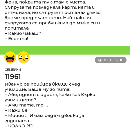
жена, покрита тук-там с листа.
Съпругата погледнала картината и
отминала, но съпругът останал дълго
време пред платното. Най-накрая
съпругата се приближила до мъжа си и
попитала:
– Какво чакаш?
– Есента!
828
10
СЕМЕЙНИ
11961
Иванчо се прибира вкъщи след
училище. Баща му го пита:
– Абе, идиот с идиот, кажи как върви
училището?
– Ами тате, то …
– Кажи бе!
– Мииии … Имам седем двойки за
годината …
– КОЛКО ?!?!