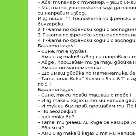
– Абе, тъпанар с тъпанар, – защо има
– Ми, тате, учителката каза да нап
си направим извод.
И аз пиша : “ 1. Госпожата по френски 
български.
2. Г-жата по френски ходи с господи
3. Г-жата по френски ходи с господи
4. Г-жата по френски ходи и с господи
Бащата казал :
– Сине, тя е курва !
– Ами и аз такъв извод си направих и 
– Айде , прощавам ти за тази двойка.
– Амиии по математика …
– Що имаш двойка по математика, бе
– Тате, оная вика:“ Колко е 5 по 6 ?“ и аз
по 5 ?“
Бащата казал :
– Сине, тя си прави ташаци с тебе !
– И аз така и казах и тя ми написа дво
– И тук си бил прав, прощавам ти. По
– По география.
– Как така бе?
– Тате, ти знаеш ли къде се намира Аф
– Еба ли я?
– Ами и аз така й казах и тя ми написа