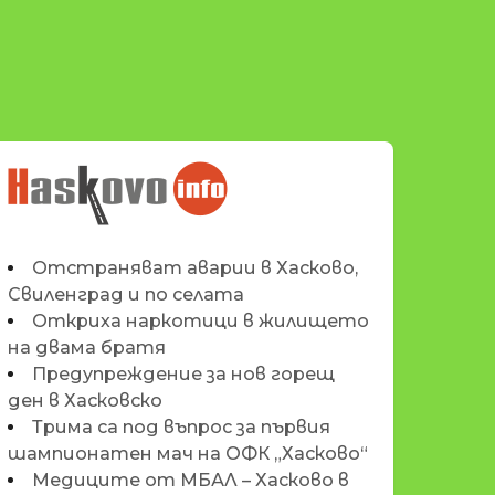
НОВИНИТЕ НА
HASKOVO.INFO
Отстраняват аварии в Хасково,
Свиленград и по селата
Откриха наркотици в жилището
на двама братя
Предупреждение за нов горещ
ден в Хасковско
Трима са под въпрос за първия
шампионатен мач на ОФК „Хасково“
Медиците от МБАЛ – Хасково в