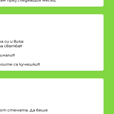
дам през следващия месец.
а си и вика:
 сватба!!!
инали!!!
оите са кучешки!!!
 от стената. Да беше