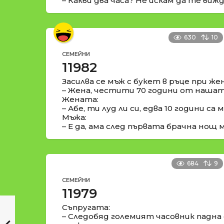
– Какви два часа? Не искам да те виж
630
10
СЕМЕЙНИ
11982
Засилва се мъж с букет в ръце при жен
– Жена, честити 70 години от нашата
Жената:
– Абе, ти луд ли си, едва 10 години са м
Мъжа:
– Е да, ама след първата брачна нощ м
684
9
СЕМЕЙНИ
11979
Съпругата:
– Следобяд големият часовник падна