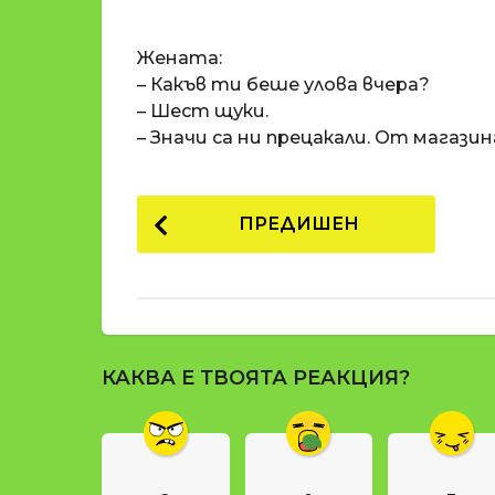
o
и
m
п
Жената:
a
р
t
– Какъв ти беше улова вчера?
i
е
– Шест щуки.
д
– Значи са ни прецакали. От магазин
и
1
P
8
ПРЕДИШЕН
г
o
о
s
д
t
и
н
P
и
КАКВА Е ТВОЯТА РЕАКЦИЯ?
a
п
g
р
е
i
д