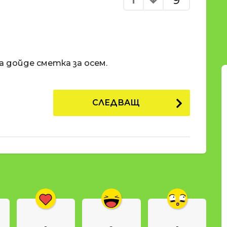
9
а дойде сметка за осем.
СЛЕДВАЩ