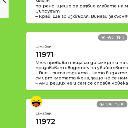
малко
по-рано, щеше да разбие главата на м
Съпругът:
– Край! Ще го изхвърля. Винаги закъсня
486
9
СЕМЕЙНИ
11971
Мъж пребива тъща си до смърт и на 
призовават свидетел на убийството
– Вие – пита съдията – като видяхте
смърт клетата жена, защо не се на
– Ами реших че и сам се справя човека
396
10
СЕМЕЙНИ
11972