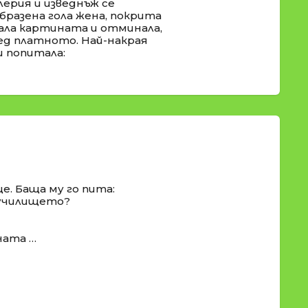
лерия и изведнъж се
бразена гола жена, покрита
ала картината и отминала,
ед платното. Най-накрая
и попитала:
е. Баща му го пита:
и училището?
ната …