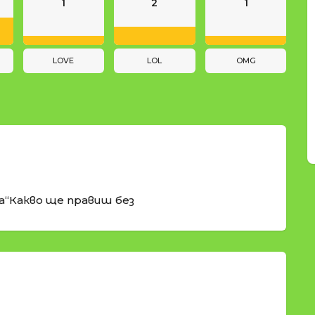
1
2
1
LOVE
LOL
OMG
а“Какво ще правиш без