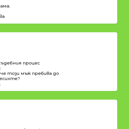
ама.
ва
съдебния процес
:
 че този мъж пребива до
месихте?
.