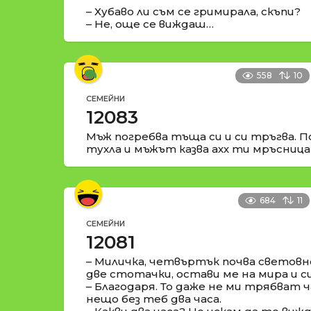
– Хубаво ли съм се гримирала, скъпи?
– Не, още се виждаш…
558
10
СЕМЕЙНИ
12083
Мъж погребва тъща си и си тръгва. П
тухла и мъжът казва ахх ти мръсница
684
11
СЕМЕЙНИ
12081
– Миличка, четвъртък почва световн
две стотачки, остави ме на мира и с
– Благодаря. То даже не ми трябват ча
нещо без теб два часа.