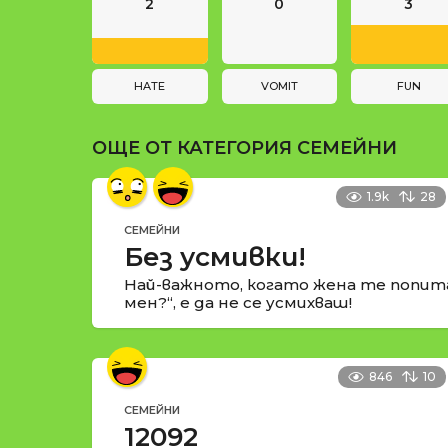
n
и
2
0
3
a
t
i
HATE
VOMIT
FUN
o
ОЩЕ ОТ КАТЕГОРИЯ
СЕМЕЙНИ
n
1.9k
28
СЕМЕЙНИ
Без усмивки!
Най-важното, когато жена те попит
мен?“, е да не се усмихваш!
846
10
СЕМЕЙНИ
12092