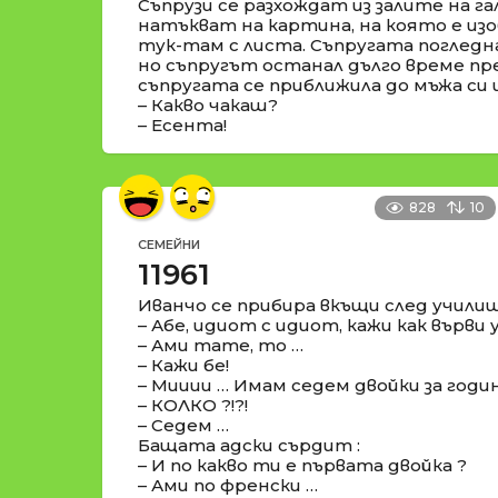
Съпрузи се разхождат из залите на га
натъкват на картина, на която е изо
тук-там с листа. Съпругата погледн
но съпругът останал дълго време пр
съпругата се приближила до мъжа си 
– Какво чакаш?
– Есента!
828
10
СЕМЕЙНИ
11961
Иванчо се прибира вкъщи след училищ
– Абе, идиот с идиот, кажи как върв
– Ами тате, то …
– Кажи бе!
– Мииии … Имам седем двойки за годи
– КОЛКО ?!?!
– Седем …
Бащата адски сърдит :
– И по какво ти е първата двойка ?
– Ами по френски …