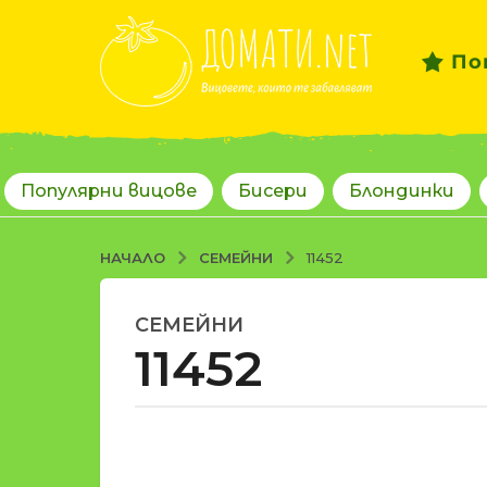
По
Популярни вицове
Бисери
Блондинки
СЕМЕЙНИ
НАЧАЛО
11452
СЕМЕЙНИ
1
11452
8
г
о
д
о
и
т
н
d