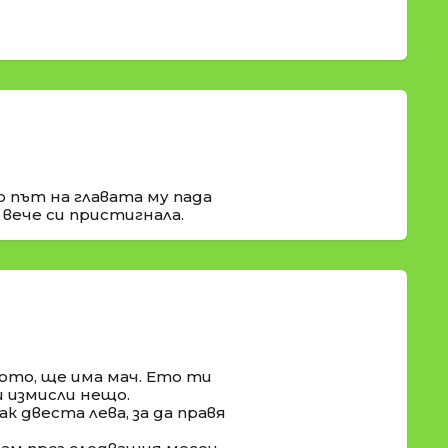
о път на главата му пада
 вече си пристигнала.
ото, ще има мач. Ето ти
и измисли нещо.
к двеста лева, за да правя