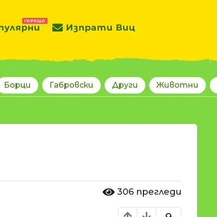
ГОРЕЩО
пулярни
Изпрати Виц
Борци
Габровски
Други
Животни
306
прегледи