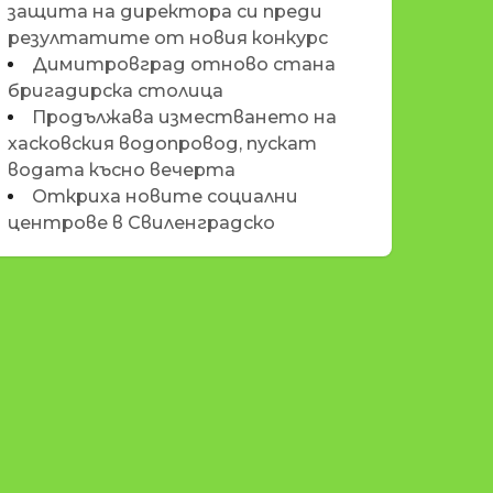
защита на директора си преди
резултатите от новия конкурс
Димитровград отново стана
бригадирска столица
Продължава изместването на
хасковския водопровод, пускат
водата късно вечерта
Откриха новите социални
центрове в Свиленградско