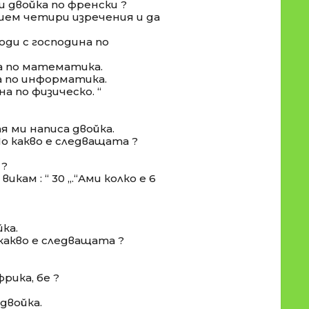
ш двойка по френски ?
ишем четири изречения и да
ходи с господина по
на по математика.
на по информатика.
на по физическо. “
тя ми написа двойка.
По какво е следващата ?
 ?
 викам : “ 30 „.“Ами колко е 6
йка.
 какво е следващата ?
рика, бе ?
 двойка.