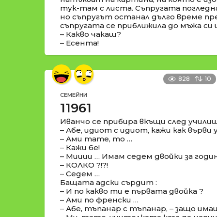
тук-там с листа. Съпругата погледн
но съпругът останал дълго време пр
съпругата се приближила до мъжа си 
– Какво чакаш?
– Есента!
828
10
СЕМЕЙНИ
11961
Иванчо се прибира вкъщи след училищ
– Абе, идиот с идиот, кажи как върв
– Ами тате, то …
– Кажи бе!
– Мииии … Имам седем двойки за годи
– КОЛКО ?!?!
– Седем …
Бащата адски сърдит :
– И по какво ти е първата двойка ?
– Ами по френски …
– Абе, тъпанар с тъпанар, – защо има