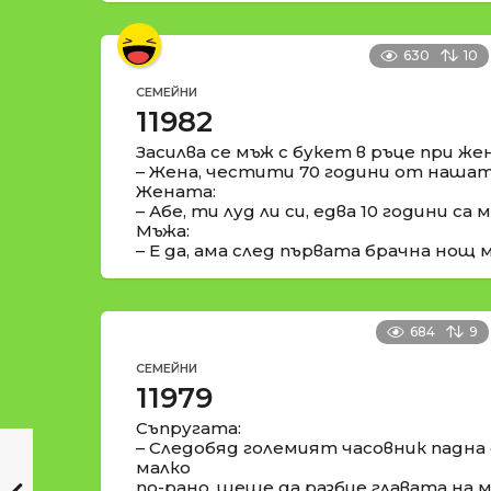
630
10
СЕМЕЙНИ
11982
Засилва се мъж с букет в ръце при жен
– Жена, честити 70 години от нашата
Жената:
– Абе, ти луд ли си, едва 10 години са м
Мъжа:
– Е да, ама след първата брачна нощ м
684
9
СЕМЕЙНИ
11979
Съпругата:
– Следобяд големият часовник падна
малко
по-рано, щеше да разбие главата на м