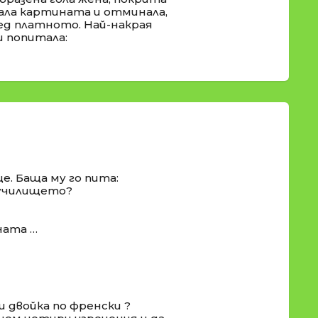
ала картината и отминала,
ед платното. Най-накрая
и попитала:
е. Баща му го пита:
и училището?
ната …
ш двойка по френски ?