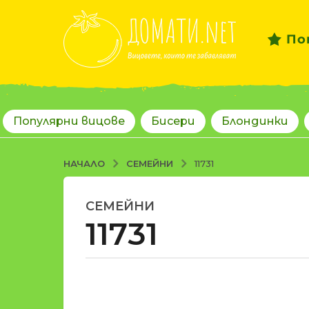
По
Популярни вицове
Бисери
Блондинки
СЕМЕЙНИ
НАЧАЛО
11731
СЕМЕЙНИ
1
11731
8
г
о
д
о
и
т
н
d