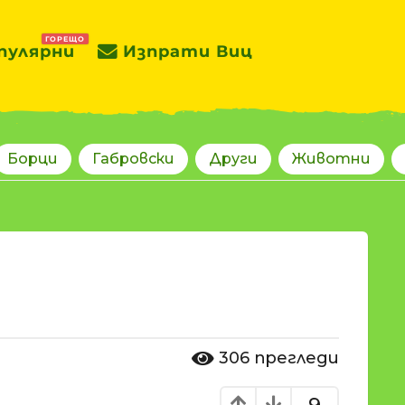
ГОРЕЩО
пулярни
Изпрати Виц
Борци
Габровски
Други
Животни
306
прегледи