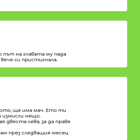
о път на главата му пада
 вече си пристигнала.
ото, ще има мач. Ето ти
и измисли нещо.
к двеста лева, за да правя
дам през следващия месец.