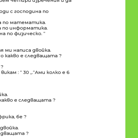
ишем четири изречения и да
ходи с господина по
на по математика.
на по информатика.
на по физическо. “
тя ми написа двойка.
По какво е следващата ?
 ?
 викам : “ 30 „.“Ами колко е 6
йка.
 какво е следващата ?
рика, бе ?
 двойка.
ледващата ?