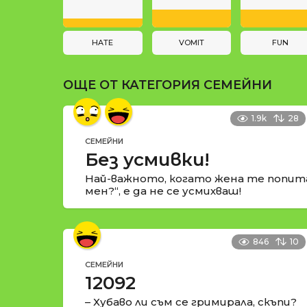
a
и
t
i
HATE
VOMIT
FUN
o
ОЩЕ ОТ КАТЕГОРИЯ
СЕМЕЙНИ
n
1.9k
28
СЕМЕЙНИ
Без усмивки!
Най-важното, когато жена те попит
мен?“, е да не се усмихваш!
846
10
СЕМЕЙНИ
12092
– Хубаво ли съм се гримирала, скъпи?