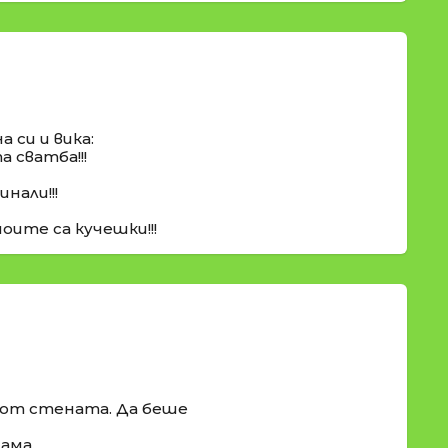
а си и вика:
 сватба!!!
инали!!!
оите са кучешки!!!
 от стената. Да беше
ама.