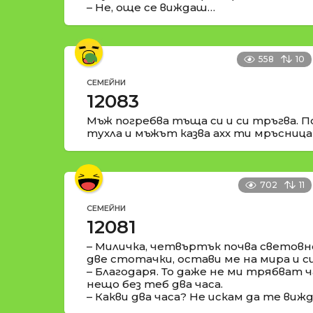
– Не, още се виждаш…
558
10
СЕМЕЙНИ
12083
Мъж погребва тъща си и си тръгва. П
тухла и мъжът казва ахх ти мръсница
702
11
СЕМЕЙНИ
12081
– Миличка, четвъртък почва световн
две стотачки, остави ме на мира и с
– Благодаря. То даже не ми трябват ча
нещо без теб два часа.
– Какви два часа? Не искам да те виж