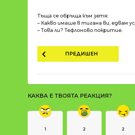
o
и
m
п
Тъща се обръща към зетя:
a
р
t
– Какво имаше в тигана ви, едвам у
i
е
– Това ли? Тефлоново покритие.
д
и
P
1
ПРЕДИШЕН
8
o
г
s
о
t
д
и
P
н
КАКВА Е ТВОЯТА РЕАКЦИЯ?
a
и
g
п
р
i
е
n
д
1
2
2