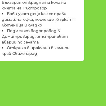
България открадната кола на
кмета на Пъстрогор
Баби учат деца как се прави
домашна юфка, после ще „бъркат“
лютеница и сладко
Подменят водопровод в
Димитровград, отстраняват
аварии по селата
Откриха 8 иракчани в камион
край Свиленград