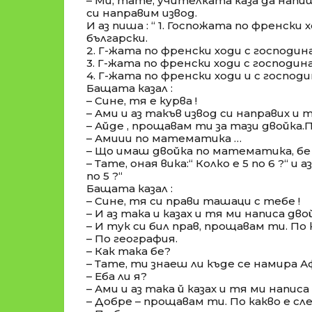
– Ми, тате, учителката каза да нап
си направим извод.
И аз пиша : “ 1. Госпожата по френски 
български.
2. Г-жата по френски ходи с господи
3. Г-жата по френски ходи с господи
4. Г-жата по френски ходи и с господи
Бащата казал :
– Сине, тя е курва !
– Ами и аз такъв извод си направих и 
– Айде , прощавам ти за тази двойка.
– Амиии по математика …
– Що имаш двойка по математика, бе
– Тате, оная вика:“ Колко е 5 по 6 ?“ и аз
по 5 ?“
Бащата казал :
– Сине, тя си прави ташаци с тебе !
– И аз така и казах и тя ми написа дво
– И тук си бил прав, прощавам ти. По
– По география.
– Как така бе?
– Тате, ти знаеш ли къде се намира Аф
– Еба ли я?
– Ами и аз така й казах и тя ми написа
– Добре – прощавам ти. По какво е с