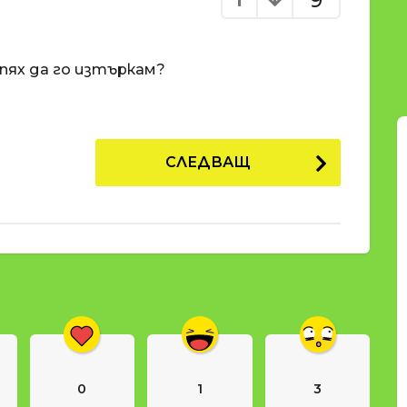
9
спях да го изтъркам?
СЛЕДВАЩ
0
1
3