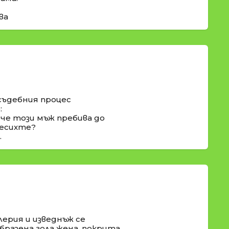
ва
съдебния процес
:
 че този мъж пребива до
месихте?
.
лерия и изведнъж се
бразена гола жена, покрита