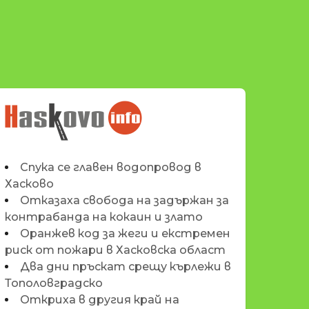
НОВИНИТЕ НА
HASKOVO.INFO
Спука се главен водопровод в
Хасково
Отказаха свобода на задържан за
контрабанда на кокаин и злато
Оранжев код за жеги и екстремен
риск от пожари в Хасковска област
Два дни пръскат срещу кърлежи в
Тополовградско
Откриха в другия край на