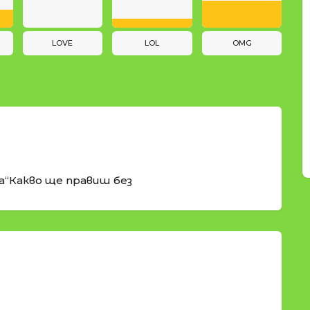
LOVE
LOL
OMG
а“Какво ще правиш без