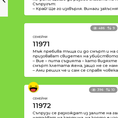
Съпругът:
– Край! Ще го изхвърля. Винаги закъсня
486
9
СЕМЕЙНИ
11971
Мъж пребива тъща си до смърт и на 
призовават свидетел на убийството
– Вие – пита съдията – като видяхте
смърт клетата жена, защо не се на
– Ами реших че и сам се справя човека
396
10
СЕМЕЙНИ
11972
Съпрузи се разхождат из залите на га
натъкват на картина, на която е изо