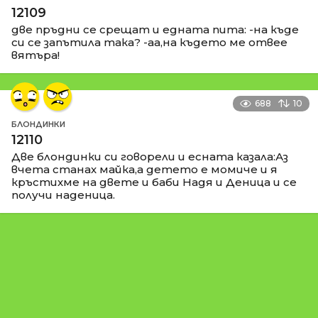
12109
две пръдни се срещат и едната пита: -на къде
си се запътила така? -аа,на където ме отвее
вятъра!
688
10
БЛОНДИНКИ
12110
Две блондинки си говорели и есната казала:Аз
вчета станах майка,а детето е момиче и я
кръстихме на двете и баби Надя и Деница и се
получи наденица.