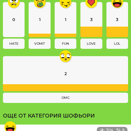
n
a
0
1
1
3
3
t
i
o
n
HATE
VOMIT
FUN
LOVE
LOL
2
OMG
ОЩЕ ОТ КАТЕГОРИЯ
ШОФЬОРИ
304
8