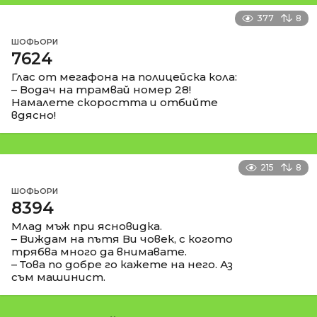
377
8
ШОФЬОРИ
7624
Глас от мегафона на полицейска кола:
– Водач на трамвай номер 28!
Намалете скоростта и отбийте
вдясно!
215
8
ШОФЬОРИ
8394
Млад мъж при ясновидка.
– Виждам на пътя Ви човек, с когото
трябва много да внимавате.
– Това по добре го кажете на него. Аз
съм машинист.