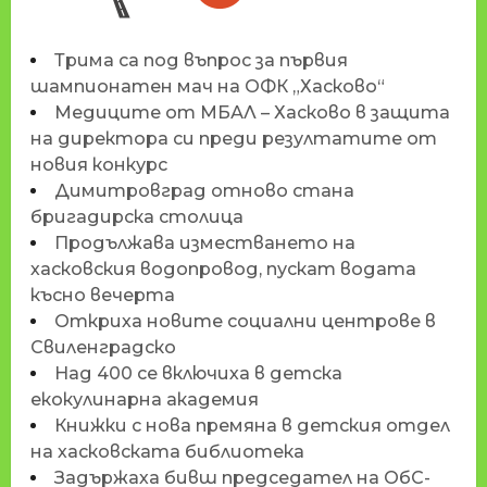
Трима са под въпрос за първия
шампионатен мач на ОФК „Хасково“
Медиците от МБАЛ – Хасково в защита
на директора си преди резултатите от
новия конкурс
Димитровград отново стана
бригадирска столица
Продължава изместването на
хасковския водопровод, пускат водата
късно вечерта
Откриха новите социални центрове в
Свиленградско
Над 400 се включиха в детска
екокулинарна академия
Книжки с нова премяна в детския отдел
на хасковската библиотека
Задържаха бивш председател на ОбС-