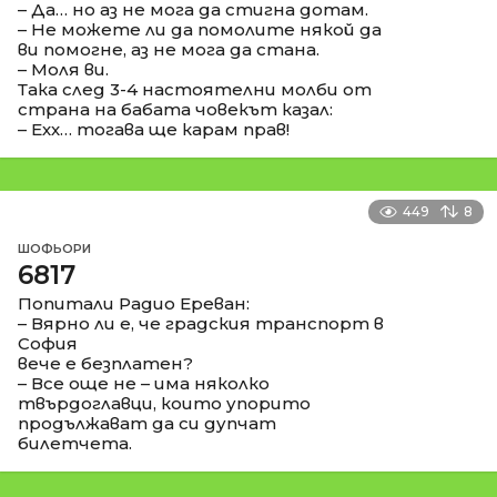
– Да… но аз не мога да стигна дотам.
– Не можете ли да помолите някой да
ви помогне, аз не мога да стана.
– Моля ви.
Така след 3-4 настоятелни молби от
страна на бабата човекът казал:
– Ехх… тогава ще карам прав!
449
8
ШОФЬОРИ
6817
Попитали Радио Ереван:
– Вярно ли е, че градския транспорт в
София
вече е безплатен?
– Все още не – има няколко
твърдоглавци, които упорито
продължават да си дупчат
билетчета.