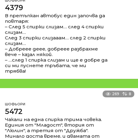
ШОФЬОРИ
4379
В претъпкан автобус един започва да
повтаря:
– След 5 спирки слизам… след 4 спирки
слизам…
След 3 спирки слизааам… след 2 спирки
слизам…
– Добреее деее, добреее разбрахме
вече – казал някой.
– …след 1 спирка слизам и ще е добре да
си ми пуснете тръбата, че ми
трябва!
269
8
ШОФЬОРИ
5472
Чакали на една спирка трима човека.
Единия от "Младост", втория от
"Люлин", а третия от "Дружба".
Минало доста време, и двамата от