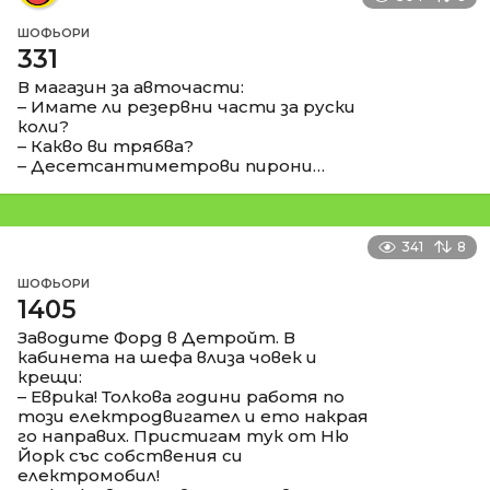
ШОФЬОРИ
331
В магазин за авточасти:
– Имате ли резервни части за руски
коли?
– Какво ви трябва?
– Десетсантиметрови пирони…
341
8
ШОФЬОРИ
1405
Заводите Форд в Детройт. В
кабинета на шефа влиза човек и
крещи:
– Еврика! Толкова години работя по
този електродвигател и ето накрая
го направих. Пристигам тук от Ню
Йорк със собствения си
електромобил!