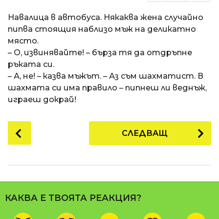
Навалица в автобуса. Някаква жена случайно
пипва стоящия наблизо мъж на деликатно
място.
– О, извинявайте! – бърза тя да отдръпне
ръката си.
– А, не! – казва мъжът. – Аз съм шахматист. В
шахмата си има правило – пипнеш ли веднъж,
играеш докрай!
P
СЛЕДВАЩ
o
s
t
P
a
КАКВА Е ТВОЯТА РЕАКЦИЯ?
g
i