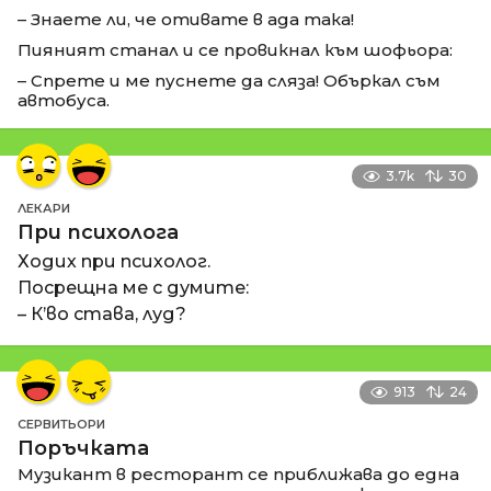
– Знаете ли, че отивате в ада така!
Пияният станал и се провикнал към шофьора:
– Спрете и ме пуснете да сляза! Объркал съм
автобуса.
3.7k
30
ЛЕКАРИ
При психолога
Ходих при психолог.
Посрещна ме с думите:
– К’во става, луд?
913
24
СЕРВИТЬОРИ
Поръчката
Музикант в ресторант се приближава до една