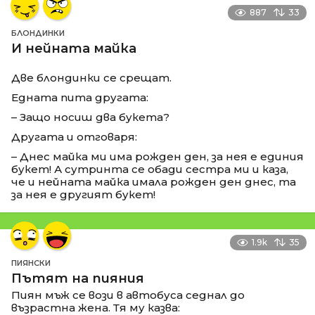
887
33
БЛОНДИНКИ
И нейната майка
Две блондинки се срещат.
Едната пита другата:
– Защо носиш два букета?
Другата и отговаря:
– Днес майка ми има рожден ден, за нея е единия
букет! А сутринта се обади сестра ми и каза,
че и нейната майка имала рожден ден днес, та
за нея е другият букет!
1.9k
35
ПИЯНСКИ
Пътят на пияния
Пиян мъж се вози в автобуса седнал до
възрастна жена. Тя му казва: