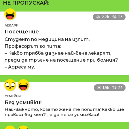
НЕ ПРОПУСКАЙ:
2.2k
23
ЛЕКАРИ
Посещение
Студент по медицина на изпит.
Професорът го пита:
– Какво трябва да знае най-вече лекарят,
преди да тръгне на посещение при болния?
– Адреса му.
1.9k
28
СЕМЕЙНИ
Без усмивки!
Най-важното, когато жена те попита“Какво ще
правиш без мен?“, е да не се усмихваш!