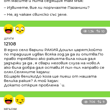
от масите и пита седящия там мъж:
– Извинете, вие ли поръчахте Паганини?
– Не, аз чакам свинско със зеле.
1.3k
10
ДРУГИ
12108
В едно село варили РАКИЯ.Дошъл царят,който
по традиция идвал всяка год.за да ги опитва.По
право трябвало ако ракията била лоша да,я
задържи за да , я свари неговия слуга на ново.А
ако била добра да,я остави.И пил-пил направо се
олял.Селяните казали:
Ей,царю велики!До кога ще пиеш от нашата
велика ракия? А той казал:
Докато открия проблема `и.
706
9
МРЪСНИ