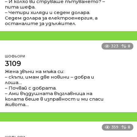
– И колко ви струваше пътуването? –
пита шефа.
– Четири хиляди и седем долара.
Седем долара за електроенергия, а
останалите за удължител.
323
8
ШОФЬОРИ
3109
Жена звъни на мъжа си:
– скъпи, имам две новини – добра и
лоша…
– Почвай с добрата.
– Ами въздушната възглавница на
колата беше в изправност и ми спаси
живота…
359
8