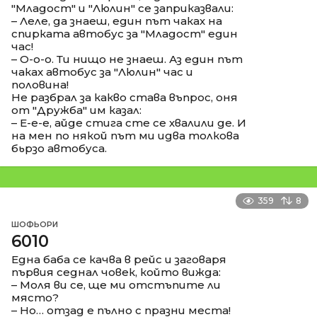
"Младост" и "Люлин" се заприказвали:
– Леле, да знаеш, един път чаках на
спирката автобус за "Младост" един
час!
– О-о-о. Ти нищо не знаеш. Аз един път
чаках автобус за "Люлин" час и
половина!
Не разбрал за какво става въпрос, оня
от "Дружба" им казал:
– Е-е-е, айде стига сте се хвалили де. И
на мен по някой път ми идва толкова
бьрзо автобуса.
359
8
ШОФЬОРИ
6010
Една баба се качва в рейс и заговаря
първия седнал човек, който вижда:
– Моля ви се, ще ми отстъпите ли
място?
– Но… отзад е пълно с празни места!