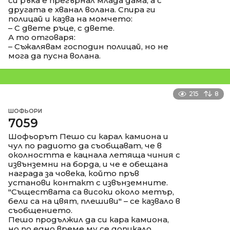
си ръка е прегърнал млада дама, а с
другата е хванал волана. Спира ги
полицай и казва на момчето:
– С двете ръце, с двете.
А то отговаря:
– Съжалявам господин полицай, но не
мога да пусна волана.
215
8
ШОФЬОРИ
7059
Шофьорът Пешо си карал камиона и
чул по радиото да съобщават, че в
околността е кацнала летяща чиния с
извънземни на борда, и че е обещана
награда за човека, който пръв
установи контакт с извънземните.
"Съществата са високи около метър,
бели са на цвят, плешиви" – се казвало в
съобщението.
Пешо продължил да си кара камиона,
но по едно време му се допикало.