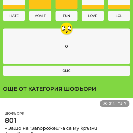
i
o
n
HATE
VOMIT
FUN
LOVE
LOL
0
OMG
ОЩЕ ОТ КАТЕГОРИЯ
ШОФЬОРИ
214
7
ШОФЬОРИ
801
– Защо на "Запорожец"-а са му кръгли