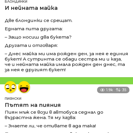
БЛОНДИНКИ
И нейната майка
Две блондинки се срещат.
Едната пита другата:
– Защо носиш два букета?
Другата и отговаря:
– Днес майка ми има рожден ден, за нея е единия
букет! А сутринта се обади сестра ми и каза,
че и нейната майка имала рожден ден днес, та
за нея е другият букет!
1.9k
35
ПИЯНСКИ
Пътят на пияния
Пиян мъж се вози в автобуса седнал до
възрастна жена. Тя му казва:
– Знаете ли, че отивате в ада така!