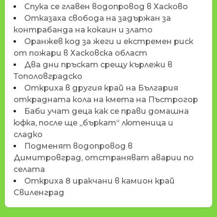
Спука се главен водопровод в Хасково
Отказаха свобода на задържан за
контрабанда на кокаин и злато
Оранжев код за жеги и екстремен риск
от пожари в Хасковска област
Два дни пръскат срещу кърлежи в
Тополовградско
Откриха в другия край на България
открадната кола на кмета на Пъстрогор
Баби учат деца как се прави домашна
юфка, после ще „бъркат“ лютеница и
сладко
Подменят водопровод в
Димитровград, отстраняват аварии по
селата
Откриха 8 иракчани в камион край
Свиленград