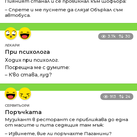
Пияният станал и се провикнал към шофьора:
– Спрете и ме пуснете да сляза! Объркал съм
автобуса.
3.7k
30
ЛЕКАРИ
При психолога
Ходих при психолог.
Посрещна ме с думите:
– К’во става, луд?
913
24
СЕРВИТЬОРИ
Поръчката
Музикант в ресторант се приближава до една
от масите и пита седящия там мъж:
– Извинете, вие ли поръчахте Паганини?