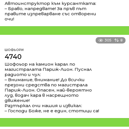
Автоинструктор към курсантката:
– Браво, напредвате! За пръв път
правите изпреварване със отворени
очи!
305
8
ШОФЬОРИ
4740
Шофоьор на камион карал по
магистралата Париж-Лион. Пуснал
радиото и чул:
– Внимание, внимание! До всички
презони средства по магистрала
Париж-Лион. Опасен, най-вероятно
луд, водач кара в насрещното
движение!
Разтъркал очи нашия и извикал:
– Господи Боже, не е един, стотици са!