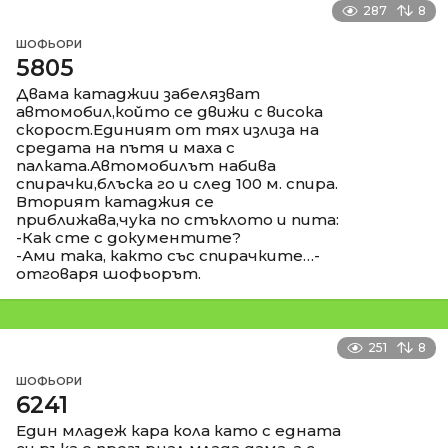
287
8
ШОФЬОРИ
5805
Двама катаджии забелязват
автомобил,който се движи с висока
скорост.Единият от тях излиза на
средата на пътя и маха с
палката.Автомобилът набива
спирачки,блъска го и след 100 м. спира.
Вторият катаджия се
приближава,чука по стъклото и пита:
-Как сте с документите?
-Ами така, както със спирачките…-
отговаря шофьорът.
251
8
ШОФЬОРИ
6241
Един младеж кара кола като с едната