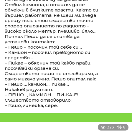
Отбил камиона, и отишъл да се
облекчи в близките храсти. Както си
вършел работата, не щеш ли, гледа
срещу него стои същество точно
според описанието по радиото –
високо около метър, плешиво, бяло…
Почнал Пешо да се опитва да
установи контакт:
– Пешо – посочил той себе си…
– Камион – посочил превозното си
средство…
– Пикае – обяснил той какво прави,
посочвайки органа си.
Съществото нишо не отговорило, а
само мигало умно. Пешо опитал пак:
– Пешо…, камион…, пикае…
Никакъв резултат.
– ПЕШО…, КАМИОН…, ПИ-КА-Е!
Съществото отговорило:
– Гошо, линейка, сере.
323
8