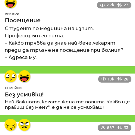
2.2k
23
ЛЕКАРИ
Посещение
Студент по медицина на изпит.
Професорът го пита:
– Какво трябва да знае най-вече лекарят,
преди да тръгне на посещение при болния?
– Адреса му.
1.9k
28
СЕМЕЙНИ
Без усмивки!
Най-важното, когато жена те попита“Какво ще
правиш без мен?“, е да не се усмихваш!
887
33