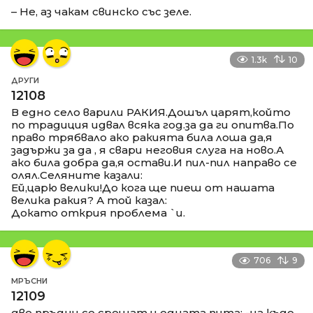
– Не, аз чакам свинско със зеле.
1.3k
10
ДРУГИ
12108
В едно село варили РАКИЯ.Дошъл царят,който
по традиция идвал всяка год.за да ги опитва.По
право трябвало ако ракията била лоша да,я
задържи за да , я свари неговия слуга на ново.А
ако била добра да,я остави.И пил-пил направо се
олял.Селяните казали:
Ей,царю велики!До кога ще пиеш от нашата
велика ракия? А той казал:
Докато открия проблема `и.
706
9
МРЪСНИ
12109
две пръдни се срещат и едната пита: -на къде