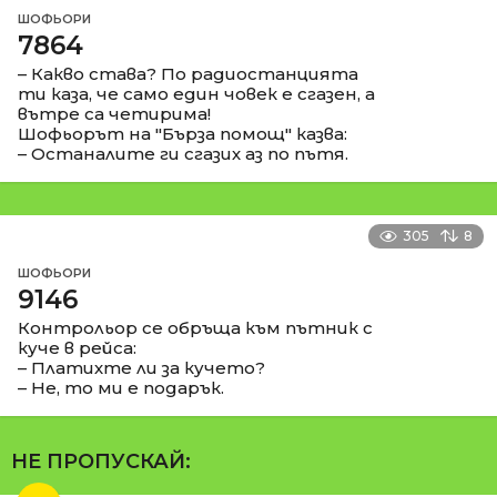
ШОФЬОРИ
7864
– Какво става? По радиостанцията
ти каза, че само един човек е сгазен, а
вътре са четирима!
Шофьорът на "Бърза помощ" казва:
– Останалите ги сгазих аз по пътя.
305
8
ШОФЬОРИ
9146
Контрольор се обръща към пътник с
куче в рейса:
– Платихте ли за кучето?
– Не, то ми е подарък.
НЕ ПРОПУСКАЙ: