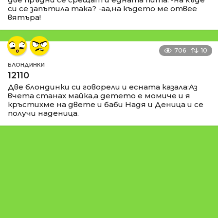
си се запътила така? -аа,на където ме отвее
вятъра!
706
10
БЛОНДИНКИ
12110
Две блондинки си говорели и есната казала:Аз
вчета станах майка,а детето е момиче и я
кръстихме на двете и баби Надя и Деница и се
получи наденица.