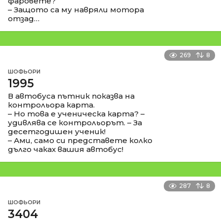
фаровете?
– Защото са му навряли мотора
отзад…
269
8
ШОФЬОРИ
1995
В автобуса пътник показва на
контрольора карта.
– Но това е ученическа карта? –
удивлява се контрольорът. – За
десетгодишен ученик!
– Ами, само си представете колко
дълго чаках вашия автобус!
287
8
ШОФЬОРИ
3404