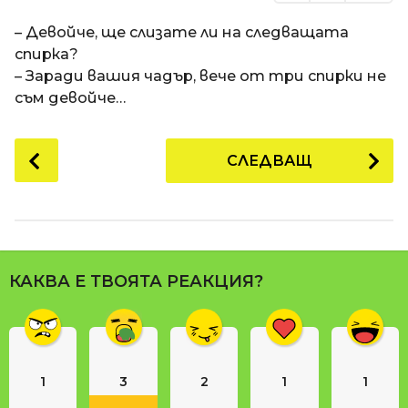
– Девойче, ще слизате ли на следващата
спирка?
– Заради вашия чадър, вече от три спирки не
съм девойче…
P
СЛЕДВАЩ
o
s
t
P
a
КАКВА Е ТВОЯТА РЕАКЦИЯ?
g
i
n
a
1
3
2
1
1
t