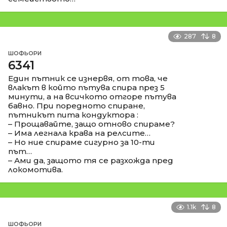
287
8
ШОФЬОРИ
6341
Един пътник се изнервя, от това, че
влакът в който пътува спира през 5
минути, а на всичкото отгоре пътува
бавно. При поредното спиране,
пътникът пита кондуктора :
– Прощавайте, защо отново спираме?
– Има легнала крава на релсите…
– Но ние спираме сигурно за 10-ти
път…
– Ами да, защото тя се разхожда пред
локомотива.
1.1k
8
ШОФЬОРИ