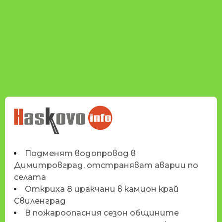
НОВИНИТЕ НА
HASKOVO.INFO
Подменят водопровод в
Димитровград, отстраняват аварии по
селата
Откриха 8 иракчани в камион край
Свиленград
В пожароопасния сезон общините