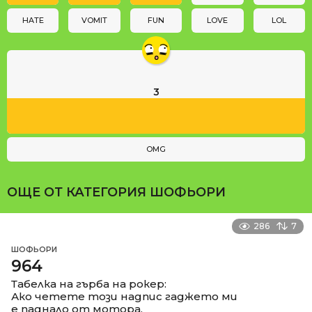
o
n
HATE
VOMIT
FUN
LOVE
LOL
3
OMG
ОЩЕ ОТ КАТЕГОРИЯ
ШОФЬОРИ
286
7
ШОФЬОРИ
964
Табелка на гърба на рокер:
Ако четете този надпис гаджето ми
е паднало от мотора.