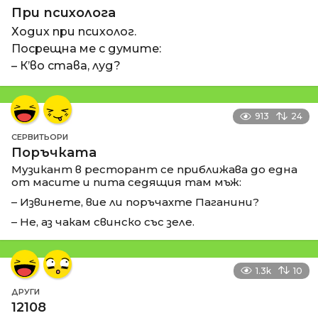
При психолога
Ходих при психолог.
Посрещна ме с думите:
– К’во става, луд?
913
24
СЕРВИТЬОРИ
Поръчката
Музикант в ресторант се приближава до една
от масите и пита седящия там мъж:
– Извинете, вие ли поръчахте Паганини?
– Не, аз чакам свинско със зеле.
1.3k
10
ДРУГИ
12108