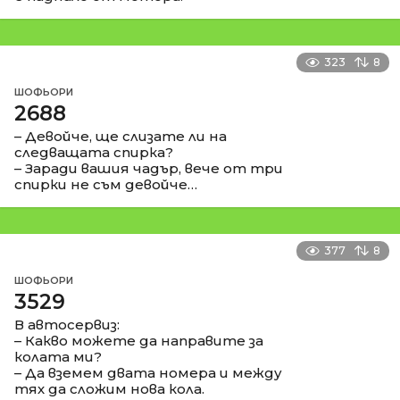
323
8
ШОФЬОРИ
2688
– Девойче, ще слизате ли на
следващата спирка?
– Заради вашия чадър, вече от три
спирки не съм девойче…
377
8
ШОФЬОРИ
3529
В автосервиз:
– Какво можете да направите за
колата ми?
– Да вземем двата номера и между
тях да сложим нова кола.