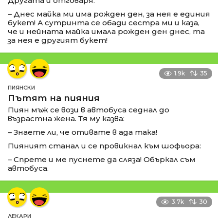
Другата и отговаря:
– Днес майка ми има рожден ден, за нея е единия
букет! А сутринта се обади сестра ми и каза,
че и нейната майка имала рожден ден днес, та
за нея е другият букет!
1.9k
35
ПИЯНСКИ
Пътят на пияния
Пиян мъж се вози в автобуса седнал до
възрастна жена. Тя му казва:
– Знаете ли, че отивате в ада така!
Пияният станал и се провикнал към шофьора:
– Спрете и ме пуснете да сляза! Объркал съм
автобуса.
3.7k
30
ЛЕКАРИ