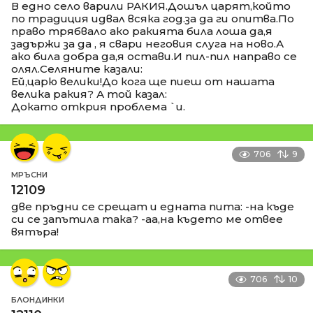
В едно село варили РАКИЯ.Дошъл царят,който
по традиция идвал всяка год.за да ги опитва.По
право трябвало ако ракията била лоша да,я
задържи за да , я свари неговия слуга на ново.А
ако била добра да,я остави.И пил-пил направо се
олял.Селяните казали:
Ей,царю велики!До кога ще пиеш от нашата
велика ракия? А той казал:
Докато открия проблема `и.
706
9
МРЪСНИ
12109
две пръдни се срещат и едната пита: -на къде
си се запътила така? -аа,на където ме отвее
вятъра!
706
10
БЛОНДИНКИ