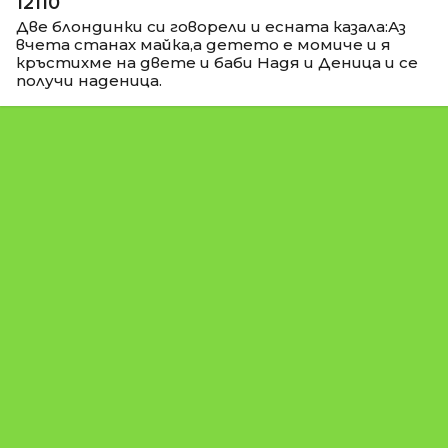
12110
Две блондинки си говорели и есната казала:Аз
вчета станах майка,а детето е момиче и я
кръстихме на двете и баби Надя и Деница и се
получи наденица.