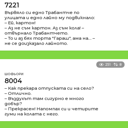
7221
Вървяло си едно Трабантче по
улицата и едно лайно му подвикнало:
– Ей, картон!
– Аз не съм картон. Аз съм кола! –
отвърнало Трабантчето.
– То и аз бях торта "Гараш", ама на… –
не се доизказало лайното.
251
8
ШОФЬОРИ
8004
– Как прекара отпуската си на село?
– Отлично.
– Въздухът там сигурно е много
добър?
– Прекрасен! Напомпах си и четирите
гуми на колата с него.