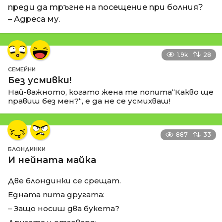
преди да тръгне на посещение при болния?
– Адреса му.
1.9k
28
СЕМЕЙНИ
Без усмивки!
Най-важното, когато жена те попита“Какво ще
правиш без мен?“, е да не се усмихваш!
887
33
БЛОНДИНКИ
И нейната майка
Две блондинки се срещат.
Едната пита другата:
– Защо носиш два букета?