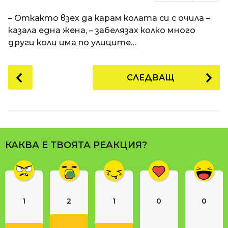
– Откакто взех да карам колата си с очила –
казала една жена, – забелязах колко много
други коли има по улиците…
P
СЛЕДВАЩ
o
s
t
P
a
КАКВА Е ТВОЯТА РЕАКЦИЯ?
g
i
n
a
1
2
1
0
0
t
i