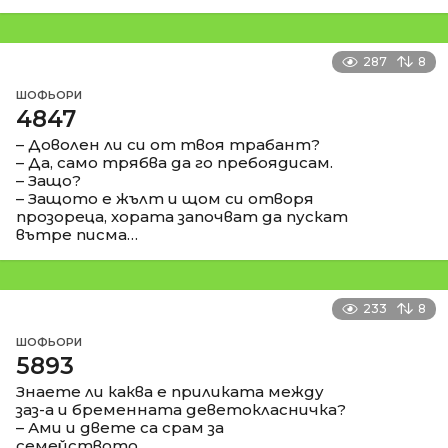
287
8
ШОФЬОРИ
4847
– Доволен ли си от твоя трабант?
– Да, само трябва да го пребоядисам.
– Защо?
– Защото е жълт и щом си отворя
прозореца, хората започват да пускат
вътре писма…
233
8
ШОФЬОРИ
5893
Знаете ли каква е приликата между
заз-а и бременната деветокласничка?
– Ами и двете са срам за
семейството…