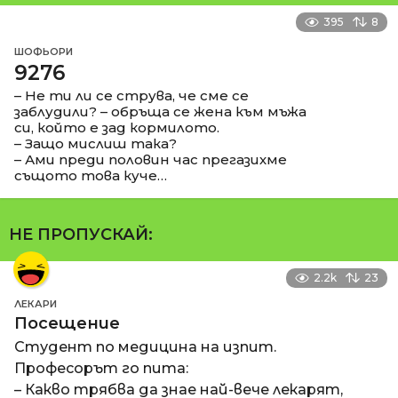
395
8
ШОФЬОРИ
9276
– Не ти ли се струва, че сме се
заблудили? – обръща се жена към мъжа
си, който е зад кормилото.
– Защо мислиш така?
– Ами преди половин час прегазихме
същото това куче…
НЕ ПРОПУСКАЙ:
2.2k
23
ЛЕКАРИ
Посещение
Студент по медицина на изпит.
Професорът го пита:
– Какво трябва да знае най-вече лекарят,