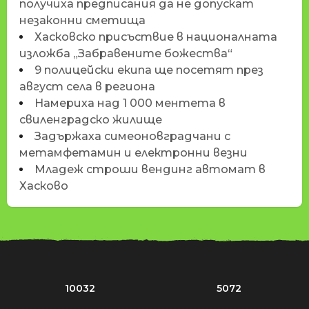
получиха предписания да не допускат
незаконни сметища
Хасковско присъствие в националната
изложба „Забравените божества“
9 полицейски екипа ще посетят през
август села в региона
Намериха над 1 000 ментета в
свиленградско жилище
Задържаха симеоновградчани с
метамфетамин и електронни везни
Младеж строши вендинг автомат в
Хасково
10032
5072