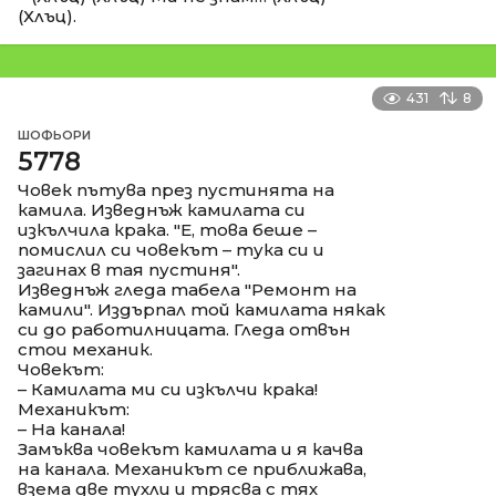
(Хлъц).
431
8
ШОФЬОРИ
5778
Човек пътува през пустинята на
камила. Изведнъж камилата си
изкълчила крака. "Е, това беше –
помислил си човекът – тука си и
загинах в тая пустиня".
Изведнъж гледа табела "Ремонт на
камили". Издърпал той камилата някак
си до работилницата. Гледа отвън
стои механик.
Човекът:
– Камилата ми си изкълчи крака!
Механикът:
– На канала!
Замъква човекът камилата и я качва
на канала. Механикът се приближава,
взема две тухли и трясва с тях