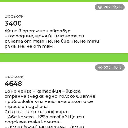
287
8
ШОФЬОРИ
3400
Жена в препълнен автобус:
– Господине, моля ви, махнете си
ръката от там! Не, не вие. Не, не тази
ръка. Не, не от там.
593
8
ШОФЬОРИ
4648
Едно ченге – катаджия – вижда
странна гледка: едно полско Фиатче
приближава към него, ама цялото се
тресе и подскача.
Спира го и пита шофьора :
– Абе колега… К"во става? Що ти
подскача така колата?
– (Хлъц) (Хлъц) Ми не знам… (Хлъц)