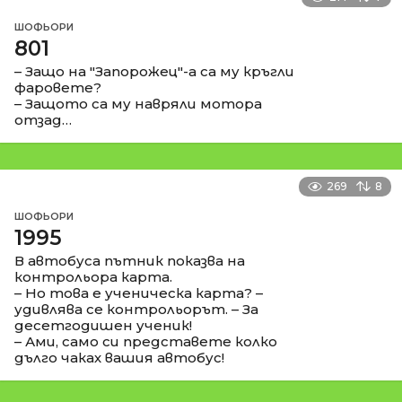
ШОФЬОРИ
801
– Защо на "Запорожец"-а са му кръгли
фаровете?
– Защото са му навряли мотора
отзад…
269
8
ШОФЬОРИ
1995
В автобуса пътник показва на
контрольора карта.
– Но това е ученическа карта? –
удивлява се контрольорът. – За
десетгодишен ученик!
– Ами, само си представете колко
дълго чаках вашия автобус!