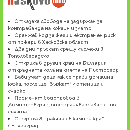
HASKOVO.INFO
Отказаха свобода на задържан за
контрабанда на кокаин и злато
Оранжев код за жеги и екстремен риск
от пожари в Хасковска област
Два дни пръскат срещу кърлежи в
Тополовградско
Откриха в другия край на България
открадната кола на кмета на Пъстрогор
Баби учат деца как се прави домашна
юфка, после ще „бъркат“ лютеница и
сладко
Подменят водопровод в
Димитровград, отстраняват аварии по
селата
Откриха 8 иракчани в камион край
Свиленград