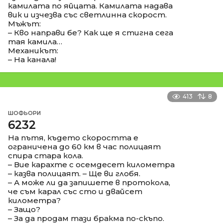
камилата по яйцата. Камилата надава
вик и изчезва със светлинна скорост.
Мъжът:
– Кво направи бе? Как ще я стигна сега
тая камила…
Механикът:
– На канала!
413
8
ШОФЬОРИ
6232
На пътя, където скоростта е
ограничена до 60 км в час полицаят
спира стара кола.
– Вие карахте с осемдесет километра
– казва полицаят. – Ще ви глобя.
– А може ли да запишете в протокола,
че съм карал със сто и двайсет
километра?
– Защо?
– За да продам тази бракма по-скъпо.