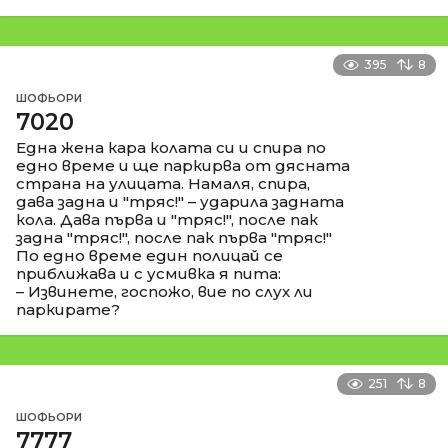
395
8
ШОФЬОРИ
7020
Една жена кара колата си и спира по
едно време и ще паркирва от дясната
страна на улицата. Намаля, спира,
дава задна и "тряс!" – ударила задната
кола. Дава първа и "тряс!", после пак
задна "тряс!", после пак първа "тряс!"
По едно време един полицай се
приближава и с усмивка я пита:
– Извинете, госпожо, вие по слух ли
паркирате?
251
8
ШОФЬОРИ
7777