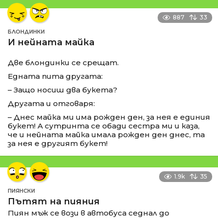
887
33
БЛОНДИНКИ
И нейната майка
Две блондинки се срещат.
Едната пита другата:
– Защо носиш два букета?
Другата и отговаря:
– Днес майка ми има рожден ден, за нея е единия
букет! А сутринта се обади сестра ми и каза,
че и нейната майка имала рожден ден днес, та
за нея е другият букет!
1.9k
35
ПИЯНСКИ
Пътят на пияния
Пиян мъж се вози в автобуса седнал до