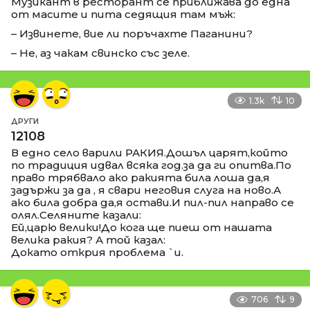
Музикант в ресторант се приближава до една
от масите и пита седящия там мъж:
– Извинете, вие ли поръчахте Паганини?
– Не, аз чакам свинско със зеле.
1.3k
10
ДРУГИ
12108
В едно село варили РАКИЯ.Дошъл царят,който
по традиция идвал всяка год.за да ги опитва.По
право трябвало ако ракията била лоша да,я
задържи за да , я свари неговия слуга на ново.А
ако била добра да,я остави.И пил-пил направо се
олял.Селяните казали:
Ей,царю велики!До кога ще пиеш от нашата
велика ракия? А той казал:
Докато открия проблема `и.
706
9