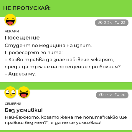
НЕ ПРОПУСКАЙ:
2.2k
23
ЛЕКАРИ
Посещение
Студент по медицина на изпит.
Професорът го пита:
– Какво трябва да знае най-вече лекарят,
преди да тръгне на посещение при болния?
– Адреса му.
1.9k
28
СЕМЕЙНИ
Без усмивки!
Най-важното, когато жена те попита“Какво ще
правиш без мен?“, е да не се усмихваш!