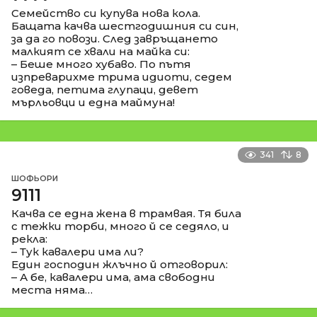
Семейство си купува нова кола.
Бащата качва шестгодишния си син,
за да го повози. След завръщането
малкият се хвали на майка си:
– Беше много хубаво. По пътя
изпреварихме трима идиоти, седем
говеда, петима глупаци, девет
мърльовци и една маймуна!
341
8
ШОФЬОРИ
9111
Качва се една жена в трамвая. Тя била
с тежки торби, много й се седяло, и
рекла:
– Тук кавалери има ли?
Един господин жлъчно й отговорил:
– А бе, кавалери има, ама свободни
места няма…