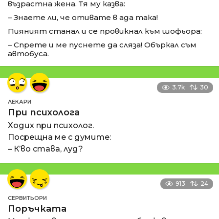
възрастна жена. Тя му казва:
– Знаете ли, че отивате в ада така!
Пияният станал и се провикнал към шофьора:
– Спрете и ме пуснете да сляза! Объркал съм
автобуса.
3.7k
30
ЛЕКАРИ
При психолога
Ходих при психолог.
Посрещна ме с думите:
– К’во става, луд?
913
24
СЕРВИТЬОРИ
Поръчката