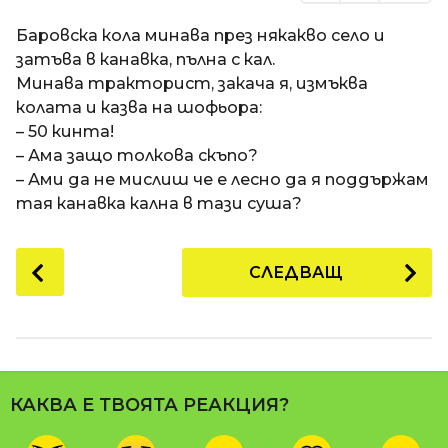
Баровска кола минава през някакво село и
затъва в канавка, пълна с кал.
Минава тракторист, закача я, измъква
колата и казва на шофьора:
– 50 кинта!
– Ама защо толкова скъпо?
– Ами да не мислиш че е лесно да я поддържам
тая канавка кална в тази суша?
P
СЛЕДВАЩ
o
s
t
P
a
КАКВА Е ТВОЯТА РЕАКЦИЯ?
g
i