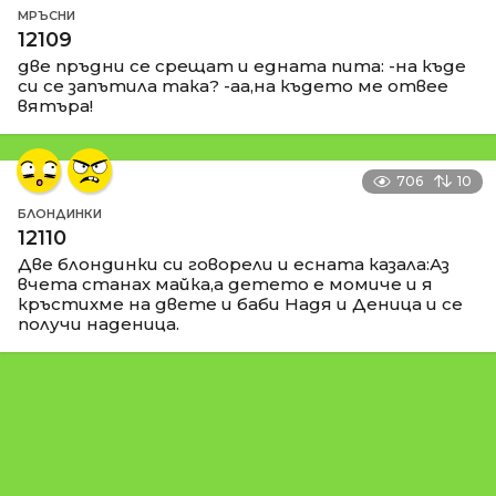
МРЪСНИ
12109
две пръдни се срещат и едната пита: -на къде
си се запътила така? -аа,на където ме отвее
вятъра!
706
10
БЛОНДИНКИ
12110
Две блондинки си говорели и есната казала:Аз
вчета станах майка,а детето е момиче и я
кръстихме на двете и баби Надя и Деница и се
получи наденица.