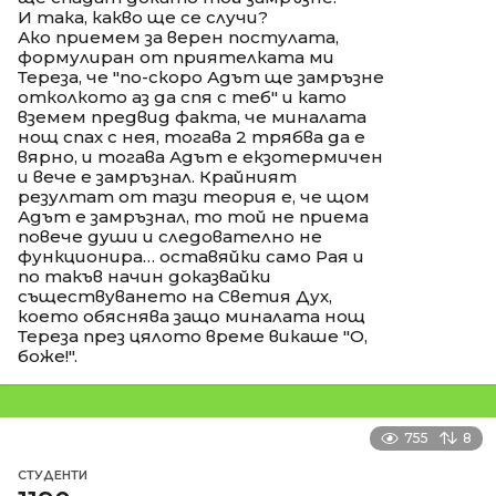
И така, какво ще се случи?
Ако приемем за верен постулата,
формулиран от приятелката ми
Тереза, че "по-скоро Адът ще замръзне
отколкото аз да спя с теб" и като
вземем предвид факта, че миналата
нощ спах с нея, тогава 2 трябва да е
вярно, и тогава Адът е екзотермичен
и вече е замръзнал. Крайният
резултат от тази теория е, че щом
Адът е замръзнал, то той не приема
повече души и следователно не
функционира… оставяйки само Рая и
по такъв начин доказвайки
съществуването на Светия Дух,
което обяснява защо миналата нощ
Тереза през цялото време викаше "О,
боже!".
755
8
СТУДЕНТИ