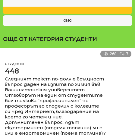
OMG
ОЩЕ ОТ КАТЕГОРИЯ
СТУДЕНТИ
268
7
СТУДЕНТИ
448
Следният текст по-долу е всъщност
въпрос даден на изпита по химия във
Вашингтонския университет.
Отговорът на един от студентите
бил толкова "професионален" че
професорът го споделил с колегите
си чрез Интернет, благодарение на
което го четем и ние.
Допълнителен въпрос: Адът
екзотермичен (отделя топлина) ли е
или е ендотермичен (поема топлина)?