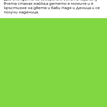
вчета станах майка,а детето е момиче и я
кръстихме на двете и баби Надя и Деница и се
получи наденица.