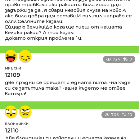
право трябвало ако ракията била лоша да,я
задържи за да , я свари неговия слуга на ново.А
ако била добра да,я остави.И пил-пил направо се
олял.Селяните казали:
Ей,царю велики!До кога ще пиеш от нашата
велика ракия? А той казал:
Докато открия проблема `и.
724
9
МРЪСНИ
12109
две пръдни се срещат и едната пита: -на къде
си се запътила така? -аа,на където ме отвее
вятъра!
706
10
БЛОНДИНКИ
12110
Две блондинки си говорели и есната казала:Аз