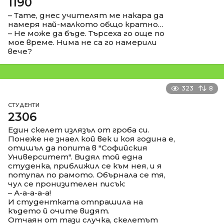
1190
– Тате, днес учителят ме накара да
намеря най-малкото общо кратно…
– Не може да бъде. Търсеха го още по
мое време. Нима не са го намерили
вече?
323
8
СТУДЕНТИ
2306
Един скелет излязъл от гроба си.
Понеже не знаел кой век и коя година е,
отишъл да попита в "Софийския
Университет". Видял той една
студенка, приближил се към нея, и я
потупал по рамото. Обърнала се тя,
чул се пронизителен писък:
– А-а-а-а-а!
И студентката отпрашила на
където й очите видят.
Отчаян от тази случка, скелетът