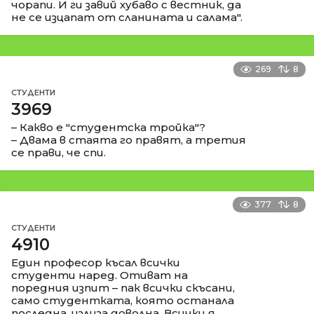
чорапи. И ги завий хубаво с вестник, да
не се изцапат от сланината и салама".
269
8
СТУДЕНТИ
3969
– Какво е "студентска тройка"?
– Двама в стаята го правят, а третия
се прави, че спи.
377
8
СТУДЕНТИ
4910
Един професор късал всички
студенти наред. Отиват на
поредния изпит – пак всички скъсани,
само студентката, която останала
последна, излиза доволна. Всички я