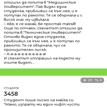
отишъл да попита в "Медицинския
Университет". Пак видял една
студенка, приближил се към нея, и я
потупал по рамото. Тя се обърнала и с
висок глас му извикала:
– Абе, я се махай, бе простак такъв!
Още по отчаян, скелетът отишъл да
попита в "Техническия Университет".
Отново видял една студенка,
приближил се към нея, и я потупал по
рамото. Тя се обърнала, чул се
пронизителен писък:
– А-а-а-а-а-а-а-а-а-а-а!
И скелетът отпрашил на където му
очите видят…
251
8
СТУДЕНТИ
3458
Студент пише писмо на майка си:
"Мамо, изпрати ми един чифт чисти