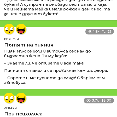
букет! А сутринта се обади сестра ми и каза,
че и нейната майка имала рожден ден днес, та
за нея е другият букет!
1.9k
35
ПИЯНСКИ
Пътят на пияния
Пиян мъж се вози в автобуса седнал до
възрастна жена. Тя му казва:
– Знаете ли, че отивате в ада така!
Пияният станал и се провикнал към шофьора:
– Спрете и ме пуснете да сляза! Объркал съм
автобуса.
3.7k
30
ЛЕКАРИ
При психолога