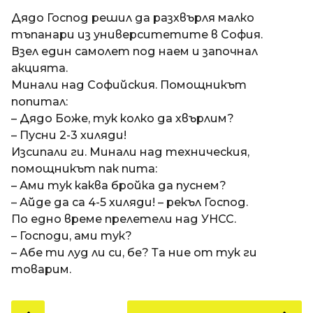
a
t
п
Дядо Господ решил да разхвърля малко
i
р
тъпанари из университетите в София.
е
Взел един самолет под наем и започнал
д
акцията.
и
Минали над Софийския. Помощникът
1
попитал:
8
– Дядо Боже, тук колко да хвърлим?
г
– Пусни 2-3 хиляди!
о
Изсипали ги. Минали над техническия,
д
помощникът пак пита:
и
– Ами тук каква бройка да пуснем?
н
– Айде да са 4-5 хиляди! – рекъл Господ.
и
По едно време прелетели над УНСС.
п
– Господи, ами тук?
р
– Абе ти луд ли си, бе? Та ние от тук ги
е
товарим.
д
и
P