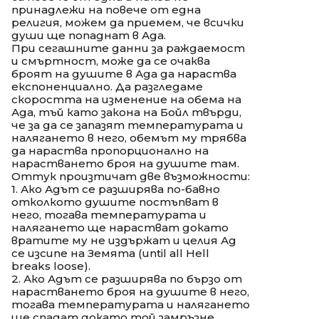
принадлежи на повече от една
религия, можем да приемем, че всички
души ще попаднат в Ада.
При сегашните данни за раждаемост
и смъртност, може да се очаква
броят на душите в Ада да нараства
експоненциално. Да разгледаме
скоростта на изменение на обема на
Ада, тъй като закона на Бойл твърди,
че за да се запазят температурата и
налягането в него, обемът му трябва
да нараства пропорционално на
нарастването броя на душите там.
Оттук произтичат две възможности:
1. Ако Адът се разширява по-бавно
отколкото душите постъпват в
него, тогава температурата и
налягането ще нарастват докато
вратите му не издържат и целия Ад
се изсипе на Земята (until all Hell
breaks loose).
2. Ако Адът се разширява по бързо от
нарастването броя на душите в него,
тогава температурата и налягането
ще спадат докато той замръзне.