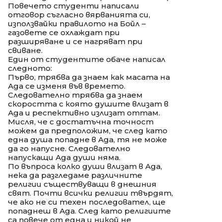
Повечето студенти написали
отговор съгласно вярванията си,
използвайки правилото на Бойл –
газовете се охлаждат при
разширяване и се нагряват при
свиване.
Един от студентите обаче написал
следното:
Първо, трябва да знаем как масата на
Ада се изменя във времето.
Следователно трябва да знаем
скоростта с която душите влизат в
Ада и респективно излизат оттам.
Мисля, че с достатъчна точност
можем да предположим, че след като
една душа попадне в Ада, тя не може
да го напусне. Следователно
напускащи Ада души няма.
По въпроса колко души влизат в Ада,
нека да разгледаме различните
религии съществуващи в днешния
свят. Почти всички религии твърдят,
че ако не си техен последовател, ще
попаднеш в Ада. След като религиите
са повече от една и никой не