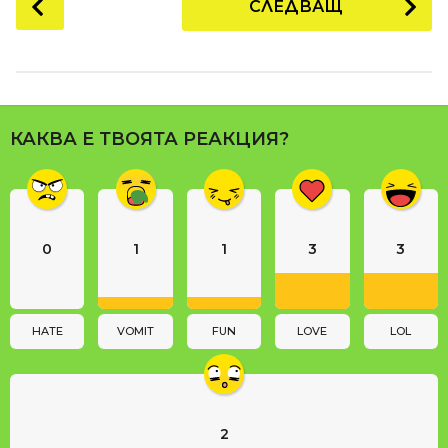
СЛЕДВАЩ
o
s
t
P
a
КАКВА Е ТВОЯТА РЕАКЦИЯ?
g
i
n
a
0
1
1
3
3
t
i
o
n
HATE
VOMIT
FUN
LOVE
LOL
2