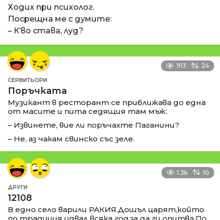
Ходих при психолог.
Посрещна ме с думите:
– К’во става, луд?
913
24
СЕРВИТЬОРИ
Поръчката
Музикант в ресторант се приближава до една
от масите и пита седящия там мъж:
– Извинете, вие ли поръчахте Паганини?
– Не, аз чакам свинско със зеле.
1.3k
10
ДРУГИ
12108
В едно село варили РАКИЯ.Дошъл царят,който
по традиция идвал всяка год.за да ги опитва.По