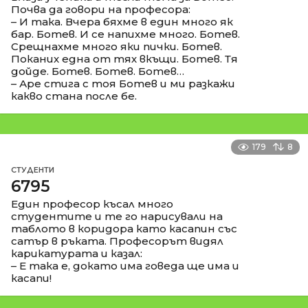
Почва да говори на професора:
– И така. Вчера бяхме в един много як
бар. Ботев. И се напихме много. Ботев.
Срещнахме много яки пички. Ботев.
Поканих една от тях вкъщи. Ботев. Тя
дойде. Ботев. Ботев. Ботев…
– Аре стига с тоя Ботев и ми разкажи
какво стана после бе.
179
8
СТУДЕНТИ
6795
Един професор късал много
студентите и те го нарисували на
таблото в коридора като касапин със
сатър в ръката. Професорът видял
карикатурата и казал:
– Е така е, докато има говеда ще има и
касапи!