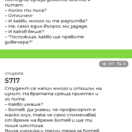
питат:
– Колко ти писа?
– Отличен!
– И какво, много ли те разпитва?
– Не, само един въпрос ми зададе.
– И какъв беше?
– "Госпожице, какво ще правите
довечера?"
197
8
СТУДЕНТИ
5717
Студент се напил много и отишъл на
изпит. На вратата среща приятел и
го пита:
– Какво имаше?
– Ботев. Да знаеш, че професорът е
малко глух, така че само споменавай
от време на време Ботев и ще ти
пише шестица.
Влиза ученика и тегли тема за Ботев.