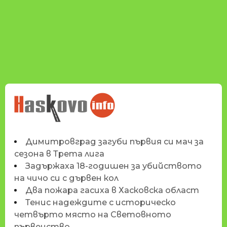
НОВИНИТЕ НА
HASKOVO.INFO
Димитровград загуби първия си мач за
сезона в Трета лига
Задържаха 18-годишен за убийството
на чичо си с дървен кол
Два пожара гасиха в Хасковска област
Тенис надеждите с историческо
четвърто място на Световното
първенство