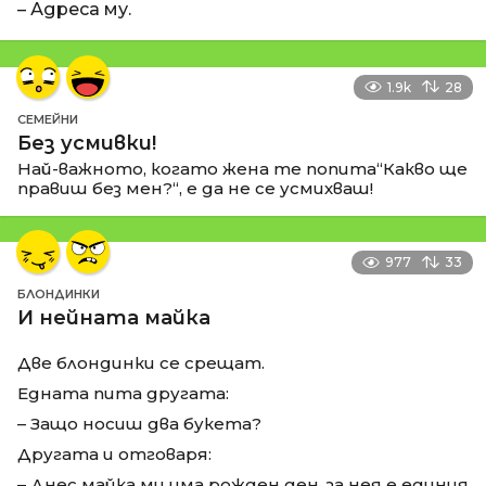
– Адреса му.
1.9k
28
СЕМЕЙНИ
Без усмивки!
Най-важното, когато жена те попита“Какво ще
правиш без мен?“, е да не се усмихваш!
977
33
БЛОНДИНКИ
И нейната майка
Две блондинки се срещат.
Едната пита другата:
– Защо носиш два букета?
Другата и отговаря:
– Днес майка ми има рожден ден, за нея е единия