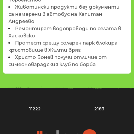
Животински продукти без документи
са намерени в автобус на Капитан
Андреево
Ремонтират водопроводи по селата в
Хасковско
Протест срещу соларен парк блокира
кръстовище в Жълти бряг
Христо Бонев получи отличие от
симеоновградския клуб по борба
11222
2183