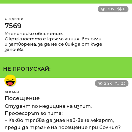
305
8
СТУДЕНТИ
7569
Ученическо обяснение:
Окръжността е кръгла линия, без ъгли
и затворена, за да не се вижда от къде
започва.
НЕ ПРОПУСКАЙ:
2.2k
23
ЛЕКАРИ
Посещение
Студент по медицина на изпит.
Професорът го пита:
– Какво трябва да знае най-вече лекарят,
преди да тръгне на посещение при болния?