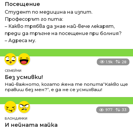
Посещение
Студент по медицина на изпит.
Професорът го пита:
– Какво трябва да знае най-вече лекарят,
преди да тръгне на посещение при болния?
– Адреса му.
1.9k
28
СЕМЕЙНИ
Без усмивки!
Най-важното, когато жена те попита“Какво ще
правиш без мен?“, е да не се усмихваш!
977
33
БЛОНДИНКИ
И нейната майка