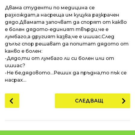
a
t
п
Двама студенти по медицина се
i
р
разхождат,а насреща им куцука разкрачен
е
дядо.Двамата започват да спорят от какво
д
е болен дядото-единият твърди,че е
и
лумбаго,а другият казва,че е ишиас.След
1
дълъг спор решават да попитат дядото от
8
канво е болен:
г
-Дядо,ти от лумбаго ли си болен или от
о
ишиас?
д
-Не бе,дядовото…Реших да пръдна,то пък се
и
насрах…
н
и
P
СЛЕДВАЩ
п
o
р
s
е
t
д
P
и