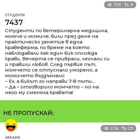
359
8
СТУДЕНТИ
7437
Студенти по ветеринарна медицина,
момче и момиче, били през деня на
практическо занятие в една
кравеферма, по време на което
наблюдавали как един бик опложда
крави. Вечерта се прибрали, легнали си
и правили любов. След първия път,
момчето се отпуснало уморено, а
момичето въздъхнало:
– Ех, а бикът го направи 7-8 пъти…
– Да – отговорило момчето – но на
него му сменяха кравата!
НЕ ПРОПУСКАЙ:
2.2k
23
ЛЕКАРИ