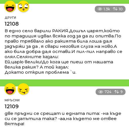
1.3k
10
ДРУГИ
12108
В едно село варили РАКИЯ.Дошъл царят,който
по традиция идвал всяка год.за да ги опитва.По
право трябвало ако ракията била лоша да,я
задържи за да , я свари неговия слуга на ново.А
ако била добра да,я остави.И пил-пил направо се
олял.Селяните казали:
Ей,царю велики!До кога ще пиеш от нашата
велика ракия? А той казал:
Докато открия проблема `и.
724
9
МРЪСНИ
12109
две пръдни се срещат и едната пита: -на къде
си се запътила така? -аа,на където ме отвее
вятъра!