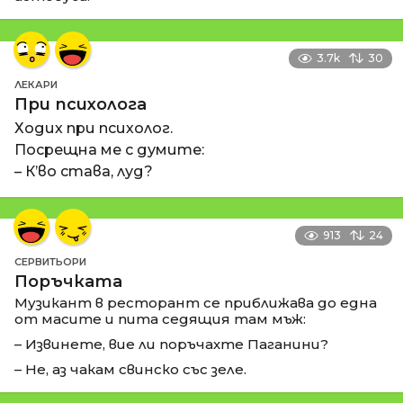
3.7k
30
ЛЕКАРИ
При психолога
Ходих при психолог.
Посрещна ме с думите:
– К’во става, луд?
913
24
СЕРВИТЬОРИ
Поръчката
Музикант в ресторант се приближава до една
от масите и пита седящия там мъж:
– Извинете, вие ли поръчахте Паганини?
– Не, аз чакам свинско със зеле.