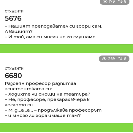
179
8
СТУДЕНТИ
5676
– Нашият преподавател си гоори сам.
А вашият?
– И той, ама си мисли че го слушаме.
269
8
СТУДЕНТИ
6680
Разсеян професор разпитва
асистентката си:
– Ходихте ли снощи на театъра?
– Не, професоре, прекарах вчера в
леглото си.
– М..д…а…а… – продължава професорът
– и много ли хора имаше там?