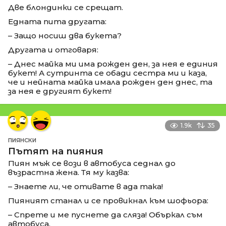
Две блондинки се срещат.
Едната пита другата:
– Защо носиш два букета?
Другата и отговаря:
– Днес майка ми има рожден ден, за нея е единия
букет! А сутринта се обади сестра ми и каза,
че и нейната майка имала рожден ден днес, та
за нея е другият букет!
1.9k
35
ПИЯНСКИ
Пътят на пияния
Пиян мъж се вози в автобуса седнал до
възрастна жена. Тя му казва:
– Знаете ли, че отивате в ада така!
Пияният станал и се провикнал към шофьора:
– Спрете и ме пуснете да сляза! Объркал съм
автобуса.