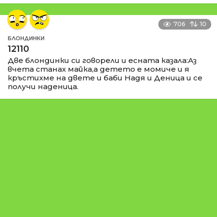
706
10
БЛОНДИНКИ
12110
Две блондинки си говорели и есната казала:Аз
вчета станах майка,а детето е момиче и я
кръстихме на двете и баби Надя и Деница и се
получи наденица.