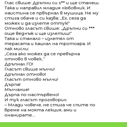
Глас свише: Дръпни си х** и ще станеш.
Така и направил младия любовник. И
наистина се првърнал в мушица. Не му
стига обаче и си казва: „Ех, сега да
можех и да излетя оттук!“
Отново гласът свише: „Дръпни си ***
още веднъж и ще излетиш!“
Така и станало – излетял от
терасата и кацнал на тротоара. И
пак мисли:
„Сега ако можех да се превърна
отново в човек..“
Дръпнал ГО!
Гласът свише мълчи!
Дръпнал отново!
Гласът отново мълчи!
Дърпа!
Мълчание!
Дърпа по-настървено!
И тук гласът проговорил:
– Млади човече, не стига че спите по
време на моята лекция, ами и
онанирате…