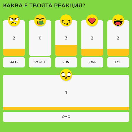
a
КАКВА Е ТВОЯТА РЕАКЦИЯ?
g
i
n
a
2
0
3
2
2
t
i
o
n
HATE
VOMIT
FUN
LOVE
LOL
1
OMG