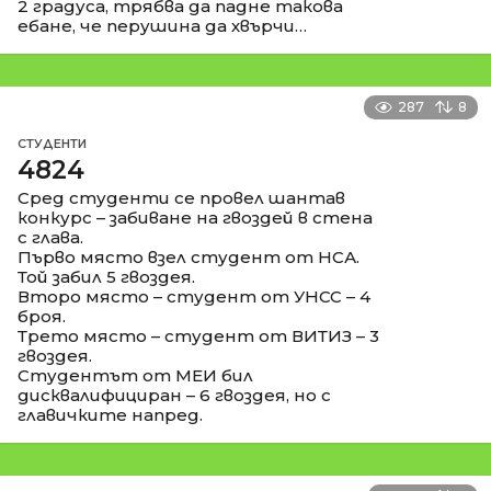
2 градуса, трябва да падне такова
ебане, че перушина да хвърчи…
287
8
СТУДЕНТИ
4824
Сред студенти се провел шантав
конкурс – забиване на гвоздей в стена
с глава.
Първо място взел студент от НСА.
Той забил 5 гвоздея.
Второ място – студент от УНСС – 4
броя.
Трето място – студент от ВИТИЗ – 3
гвоздея.
Студентът от МЕИ бил
дисквалифициран – 6 гвоздея, но с
главичките напред.