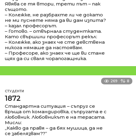
Явява се тя втори, трети път – пак
същото.
– Колежке, не разбрахте ли че докато
не ми пуснете няма да ви дам изпита?
– казал професорът.
– Готово. – отвърнала студентката.
Като свършили професорът рекъл:
– Колежке, ако знаех че сте девствена
никога нямаше да настоявам.
– Професоре, ако знаех че ще ви стане
щях да си сваля чорапогащника.
269
8
СТУДЕНТИ
1872
Стандартна ситуация – съпруг се
връща от командировка, съпругата е с
любовник. Любовникът е на терасата.
Мисли:
„Какво да правя – да бях мушица, да не
се забелязвам??“