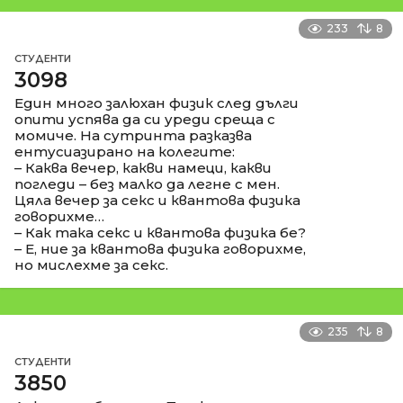
233
8
СТУДЕНТИ
3098
Един много залюхан физик след дълги
опити успява да си уреди среща с
момиче. На сутринта разказва
ентусиазирано на колегите:
– Каква вечер, какви намеци, какви
погледи – без малко да легне с мен.
Цяла вечер за секс и квантова физика
говорихме…
– Как така секс и квантова физика бе?
– Е, ние за квантова физика говорихме,
но мислехме за секс.
235
8
СТУДЕНТИ
3850