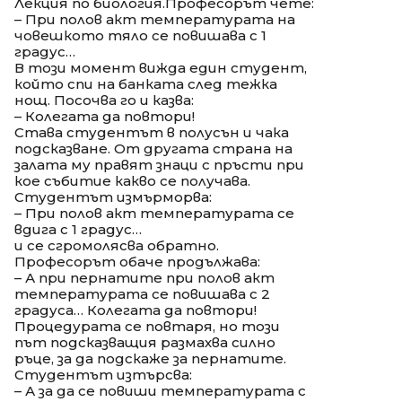
Лекция по биология.Професорът чете:
– При полов акт температурата на
човешкото тяло се повишава с 1
градус…
В този момент вижда един студент,
който спи на банката след тежка
нощ. Посочва го и казва:
– Колегата да повтори!
Става студентът в полусън и чака
подсказване. От другата страна на
залата му правят знаци с пръсти при
кое събитие какво се получава.
Студентът измърморва:
– При полов акт температурата се
вдига с 1 градус…
и се сгромолясва обратно.
Професорът обаче продължава:
– А при пернатите при полов акт
температурата се повишава с 2
градуса… Колегата да повтори!
Процедурата се повтаря, но този
път подсказващия размахва силно
ръце, за да подскаже за пернатите.
Студентът изтърсва:
– А за да се повиши температурата с