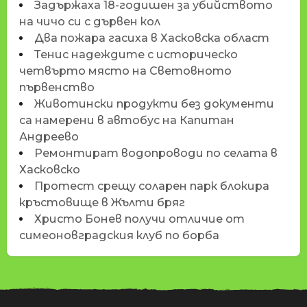
Задържаха 18-годишен за убийството
на чичо си с дървен кол
Два пожара гасиха в Хасковска област
Тенис надеждите с историческо
четвърто място на Световното
първенство
Животински продукти без документи
са намерени в автобус на Капитан
Андреево
Ремонтират водопроводи по селата в
Хасковско
Протест срещу соларен парк блокира
кръстовище в Жълти бряг
Христо Бонев получи отличие от
симеоновградския клуб по борба