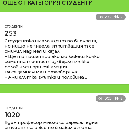
ОЩЕ ОТ КАТЕГОРИЯ
СТУДЕНТИ
232
7
СТУДЕНТИ
253
Студентка имала изпит по биология,
но нищо не знаела. Изпитващият се
смилил над нея и казал:
– Ще ти пиша три ако ми кажеш колко
семенна течност изхвърля мъжки
полов член при еякулация.
Тя се замислила и отговорила:
– Ами глътка, глътка и половина…
305
8
СТУДЕНТИ
1020
Един професор много си харесал една
студентка и все не й давал изпита.