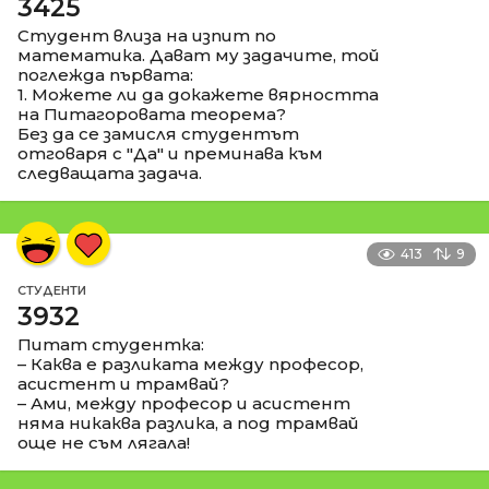
3425
Студент влиза на изпит по
математика. Дават му задачите, той
поглежда първата:
1. Можете ли да докажете вярността
на Питагоровата теорема?
Без да се замисля студентът
отговаря с "Да" и преминава към
следващата задача.
413
9
СТУДЕНТИ
3932
Питат студентка:
– Каква е разликата между професор,
асистент и трамвай?
– Ами, между професор и асистент
няма никаква разлика, а под трамвай
още не съм лягала!