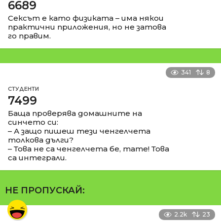
6689
Сексът е като физиката – има някои
практични приложения, но не затова
го правим.
341
8
СТУДЕНТИ
7499
Баща проверява домашните на
синчето си:
– А защо пишеш тези ченгелчета
толкова дълги?
– Това не са ченгелчета бе, тате! Това
са интеграли.
НЕ ПРОПУСКАЙ:
2.2k
23