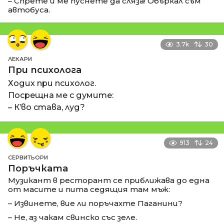
– Спрете и ме пуснете да сляза! Объркал съм
автобуса.
3.7k
30
ЛЕКАРИ
При психолога
Ходих при психолог.
Посрещна ме с думите:
– К’во става, луд?
913
24
СЕРВИТЬОРИ
Поръчката
Музикант в ресторант се приближава до една
от масите и пита седящия там мъж:
– Извинете, вие ли поръчахте Паганини?
– Не, аз чакам свинско със зеле.