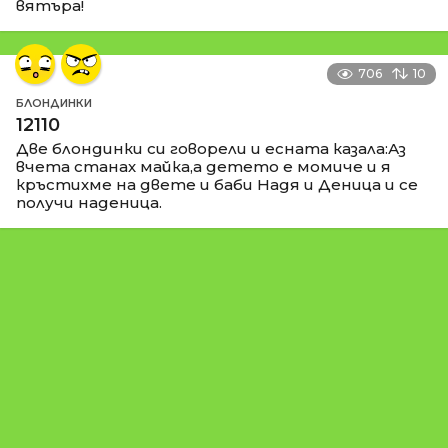
вятъра!
706
10
БЛОНДИНКИ
12110
Две блондинки си говорели и есната казала:Аз
вчета станах майка,а детето е момиче и я
кръстихме на двете и баби Надя и Деница и се
получи наденица.