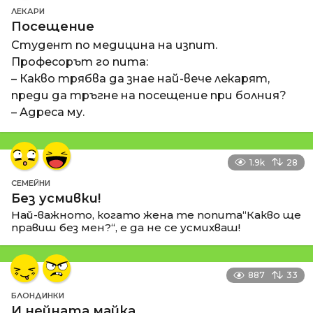
ЛЕКАРИ
Посещение
Студент по медицина на изпит.
Професорът го пита:
– Какво трябва да знае най-вече лекарят,
преди да тръгне на посещение при болния?
– Адреса му.
1.9k
28
СЕМЕЙНИ
Без усмивки!
Най-важното, когато жена те попита“Какво ще
правиш без мен?“, е да не се усмихваш!
887
33
БЛОНДИНКИ
И нейната майка