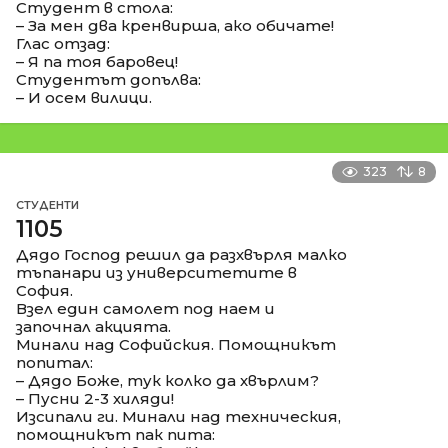
Студент в стола:
– За мен два кренвирша, ако обичате!
Глас отзад:
– Я па тоя баровец!
Студентът допълва:
– И осем вилици.
323
8
СТУДЕНТИ
1105
Дядо Господ решил да разхвърля малко
тъпанари из университетите в
София.
Взел един самолет под наем и
започнал акцията.
Минали над Софийския. Помощникът
попитал:
– Дядо Боже, тук колко да хвърлим?
– Пусни 2-3 хиляди!
Изсипали ги. Минали над техническия,
помощникът пак пита: