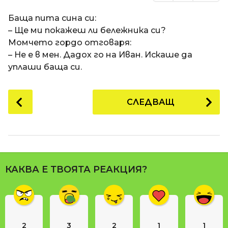
Баща пита сина си:
– Ще ми покажеш ли бележника си?
Момчето гордо отговаря:
– Не е в мен. Дадох го на Иван. Искаше да
уплаши баща си.
P
СЛЕДВАЩ
o
s
t
P
a
КАКВА Е ТВОЯТА РЕАКЦИЯ?
g
i
n
a
2
3
2
1
1