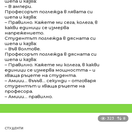
шепа и казва:
– В ампери.
Професорът поглежда в лявата си
шепа и казва:
– Правилно. Кажете ми сега, колега, в
какви единици се измерва
напрежението.
Студентът поглежда в дясната си
шепа и казва:
– Във волтове.
Професорът поглежда в дясната си
шепа и казва:
– Правилно. Кажете ми колега, в какви
единици се измерва мощността – и
хваща ръцете на студента.
– Амиии… въъъв… секунди – отговаря
студентът и хваща ръцете на
професора.
– Амиии… правилно.
323
8
СТУДЕНТИ