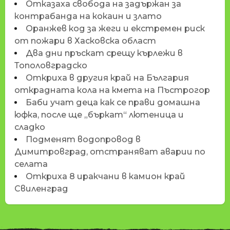
Отказаха свобода на задържан за
контрабанда на кокаин и злато
Оранжев код за жеги и екстремен риск
от пожари в Хасковска област
Два дни пръскат срещу кърлежи в
Тополовградско
Откриха в другия край на България
открадната кола на кмета на Пъстрогор
Баби учат деца как се прави домашна
юфка, после ще „бъркат“ лютеница и
сладко
Подменят водопровод в
Димитровград, отстраняват аварии по
селата
Откриха 8 иракчани в камион край
Свиленград