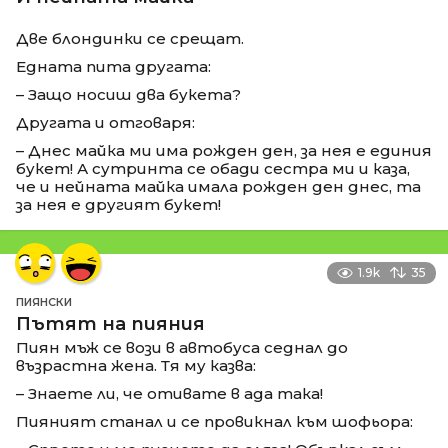
Две блондинки се срещат.
Едната пита другата:
– Защо носиш два букета?
Другата и отговаря:
– Днес майка ми има рожден ден, за нея е единия
букет! А сутринта се обади сестра ми и каза,
че и нейната майка имала рожден ден днес, та
за нея е другият букет!
1.9k
35
ПИЯНСКИ
Пътят на пияния
Пиян мъж се вози в автобуса седнал до
възрастна жена. Тя му казва:
– Знаете ли, че отивате в ада така!
Пияният станал и се провикнал към шофьора: