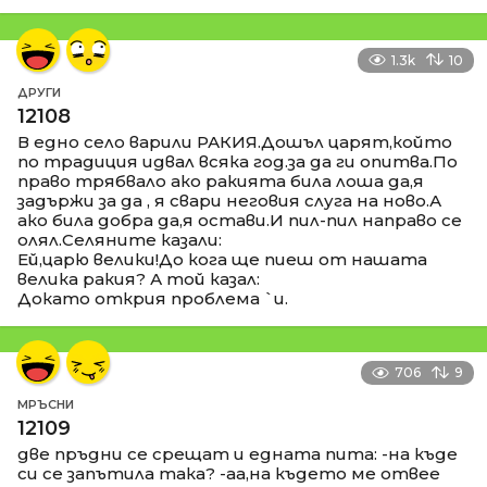
1.3k
10
ДРУГИ
12108
В едно село варили РАКИЯ.Дошъл царят,който
по традиция идвал всяка год.за да ги опитва.По
право трябвало ако ракията била лоша да,я
задържи за да , я свари неговия слуга на ново.А
ако била добра да,я остави.И пил-пил направо се
олял.Селяните казали:
Ей,царю велики!До кога ще пиеш от нашата
велика ракия? А той казал:
Докато открия проблема `и.
706
9
МРЪСНИ
12109
две пръдни се срещат и едната пита: -на къде
си се запътила така? -аа,на където ме отвее