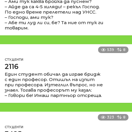
– Ами тук каква бройка да пуснем?
– Айде да са 4-5 хиляди! – рекъл Господ.
По едно време прелетели над УНСС.
– Господи, ами тук?
– Абе ти луд ли си, бе? Та ние от тук ги
товарим.
539
8
СТУДЕНТИ
2116
Един студент обичал да играе бридж
с един професор. Отишъл на изпит
при професора. Изтеглил въпрос, но не
знаел. Тогава професорът му казал:
– Говори бе! Имаш партньор отсреща.
323
8
СТУДЕНТИ