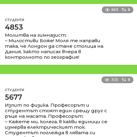
863
8
СТУДЕНТИ
4853
Молитва на гимназист:
– Милостиви Боже! Моля те направи
така, че Лондон да стане столица на
Дания, както написах вчера в
контролното по география!
305
8
СТУДЕНТИ
5677
Изпит по физика. Професорът и
студентът стоят един срещу друг с
ръце на масата. Професорът:
– Кажете ми, колега, в какви единици се
измерва електрическият ток.
Студентът поглежда в лявата си