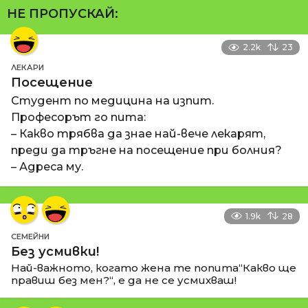
НЕ ПРОПУСКАЙ:
2.2k
23
ЛЕКАРИ
Посещение
Студент по медицина на изпит.
Професорът го пита:
– Какво трябва да знае най-вече лекарят,
преди да тръгне на посещение при болния?
– Адреса му.
1.9k
28
СЕМЕЙНИ
Без усмивки!
Най-важното, когато жена те попита“Какво ще
правиш без мен?“, е да не се усмихваш!