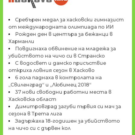
Сребърен медал за хасковски гимназист
от международната олимпиада по ИИ
Рожден ден в центъра за бежанци в
Харманли
Повдигнаха обвинение на младежа за
убийството на чичо си в Странско
С водосвет и дамско присъствие
откриха ловния сезон в Хасково
6 гола паднаха в контролата на
„Свиленград“ и „Любимец 2018“
37 нови свободни работни места в
Хасковска област
Димитровград загуби първия си мач за
сезона в Трета лига
Задържаха 18-годишен за убийството
на чичо си с дървен кол