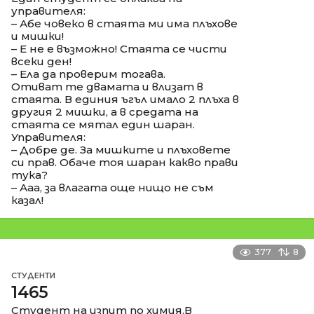
управителя:
– Абе човеко в стаята ми има плъхове
и мишки!
– Е не е възможно! Стаята се чисти
всеки ден!
– Ела да проверим тогава.
Отиват те двамата и влизат в
стаята. В единия ъгъл имало 2 плъха в
другия 2 мишки, а в средата на
стаята се мятал един шаран.
Управителя:
– Добре де. За мишките и плъховете
си прав. Обаче тоя шаран какво прави
тука?
– Ааа, за влагата още нищо не съм
казал!
377
8
СТУДЕНТИ
1465
Студент на изпит по химия.В