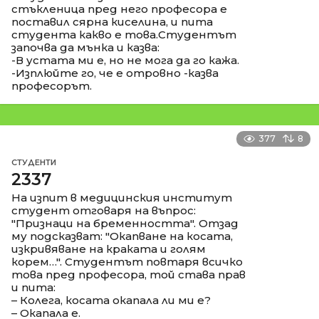
стъкленица пред него професора е
поставил сярна киселина, и пита
студента какво е това.Студентът
започва да мънка и казва:
-В устата ми е, но не мога да го кажа.
-Изплюйте го, че е отровно -казва
професорът.
377
8
СТУДЕНТИ
2337
На изпит в медицинския институт
студент отговаря на въпрос:
"Признаци на бременността". Отзад
му подсказват: "Окапване на косата,
изкривяване на краката и голям
корем…". Студентът повтаря всичко
това пред професора, той става прав
и пита:
– Колега, косата окапала ли ми е?
– Окапала е.