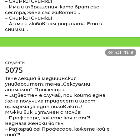
– Снимки! Снимки!
– Има и извращения, като брат със
сестра, жена със животно…
– Снимки! Снимки!
– А има и любов към родината. Ето и
снимки…
431
8
СТУДЕНТИ
5075
Тече лекция в медицинския
университет, тема „Сексуални
аномалии“. Професора:
– …известен е случай, при който една
жена получила тридесет и шест
оргазъма за един полов акт…!
Мъжки вик, изпълнен с молба:
– Професоре, кажете коя е тя?!
Веднага женски вопъл:
– Разкарай се! Професоре, кажете кой е
той?!