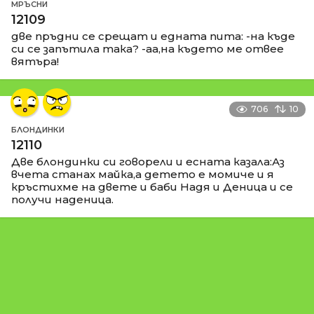
МРЪСНИ
12109
две пръдни се срещат и едната пита: -на къде
си се запътила така? -аа,на където ме отвее
вятъра!
706
10
БЛОНДИНКИ
12110
Две блондинки си говорели и есната казала:Аз
вчета станах майка,а детето е момиче и я
кръстихме на двете и баби Надя и Деница и се
получи наденица.