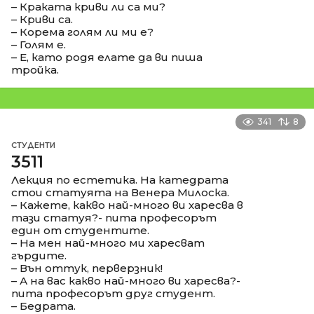
– Краката криви ли са ми?
– Криви са.
– Корема голям ли ми е?
– Голям е.
– Е, като родя елате да ви пиша
тройка.
341
8
СТУДЕНТИ
3511
Лекция по естетика. На катедрата
стои статуята на Венера Милоска.
– Кажете, какво най-много ви харесва в
тази статуя?- пита професорът
един от студентите.
– На мен най-много ми харесват
гърдите.
– Вън оттук, перверзник!
– А на вас какво най-много ви харесва?-
пита професорът друг студент.
– Бедрата.