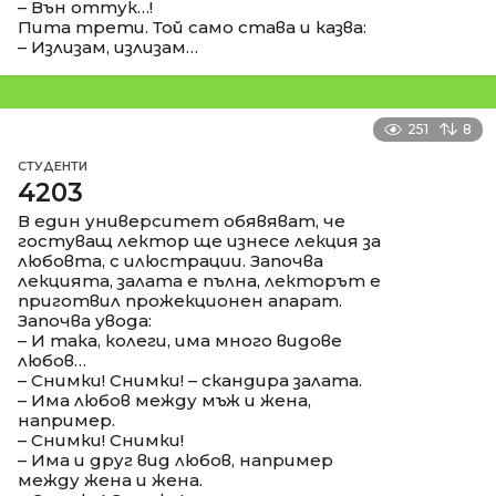
– Вън оттук…!
Пита трети. Той само става и казва:
– Излизам, излизам…
251
8
СТУДЕНТИ
4203
В един университет обявяват, че
гостуващ лектор ще изнесе лекция за
любовта, с илюстрации. Започва
лекцията, залата е пълна, лекторът е
приготвил прожекционен апарат.
Започва увода:
– И така, колеги, има много видове
любов…
– Снимки! Снимки! – скандира залата.
– Има любов между мъж и жена,
например.
– Снимки! Снимки!
– Има и друг вид любов, например
между жена и жена.