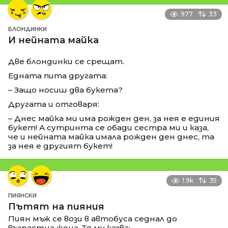
977
33
БЛОНДИНКИ
И нейната майка
Две блондинки се срещат.
Едната пита другата:
– Защо носиш два букета?
Другата и отговаря:
– Днес майка ми има рожден ден, за нея е единия
букет! А сутринта се обади сестра ми и каза,
че и нейната майка имала рожден ден днес, та
за нея е другият букет!
1.9k
35
ПИЯНСКИ
Пътят на пияния
Пиян мъж се вози в автобуса седнал до
възрастна жена. Тя му казва: