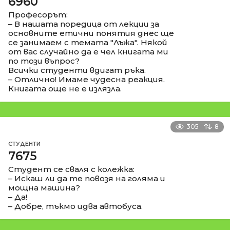
6960
Професорът:
– В нашата поредица от лекции за
основните етични понятия днес ще
се занимаем с темата "Лъжа". Някой
от вас случайно да е чел книгата ми
по този въпрос?
Всички студенти вдигат ръка.
– Отлично! Имаме чудесна реакция.
Книгата още не е излязла.
305
8
СТУДЕНТИ
7675
Студент се сваля с колежка:
– Искаш ли да те повозя на голяма и
мощна машина?
– Да!
– Добре, тъкмо идва автобуса.