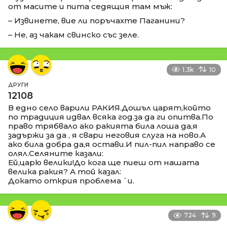
от масите и пита седящия там мъж:
– Извинете, вие ли поръчахте Паганини?
– Не, аз чакам свинско със зеле.
1.3k
10
ДРУГИ
12108
В едно село варили РАКИЯ.Дошъл царят,който
по традиция идвал всяка год.за да ги опитва.По
право трябвало ако ракията била лоша да,я
задържи за да , я свари неговия слуга на ново.А
ако била добра да,я остави.И пил-пил направо се
олял.Селяните казали:
Ей,царю велики!До кога ще пиеш от нашата
велика ракия? А той казал:
Докато открия проблема `и.
724
9