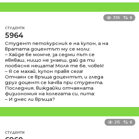
395
8
СТУДЕНТИ
5964
Студент петокурсник е на купон, а на
вратата доцентът му се моли:
– Хайде бе момче, за седми път се
явяваш, нищо не знаеш, дай да ти
пообясня нещата! Моля те бе, човек!
– Я се махай, купон правя сега!
Отчаян се връща доцентът, и гледа
друг доцент се качва при студента.
Последния, виждайки отчаяната
физиономия на колегата си, пита:
– И днес ли връща?
215
8
СТУДЕНТИ