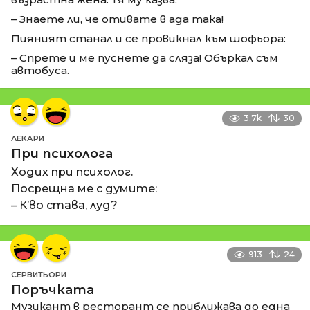
– Знаете ли, че отивате в ада така!
Пияният станал и се провикнал към шофьора:
– Спрете и ме пуснете да сляза! Объркал съм
автобуса.
3.7k
30
ЛЕКАРИ
При психолога
Ходих при психолог.
Посрещна ме с думите:
– К’во става, луд?
913
24
СЕРВИТЬОРИ
Поръчката
Музикант в ресторант се приближава до една