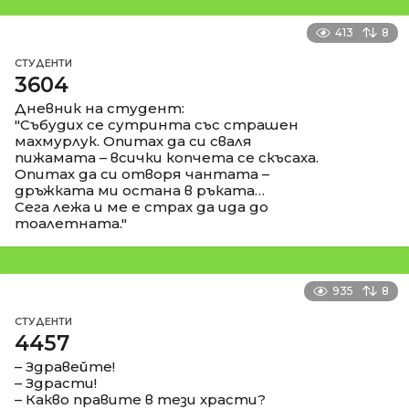
413
8
СТУДЕНТИ
3604
Дневник на студент:
"Събудих се сутринта със страшен
махмурлук. Опитах да си сваля
пижамата – всички копчета се скъсаха.
Опитах да си отворя чантата –
дръжката ми остана в ръката…
Сега лежа и ме е страх да ида до
тоалетната."
935
8
СТУДЕНТИ
4457
– Здравейте!
– Здрасти!
– Какво правите в тези храсти?