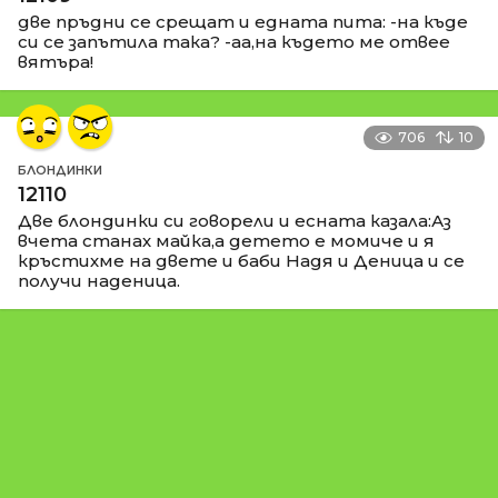
две пръдни се срещат и едната пита: -на къде
си се запътила така? -аа,на където ме отвее
вятъра!
706
10
БЛОНДИНКИ
12110
Две блондинки си говорели и есната казала:Аз
вчета станах майка,а детето е момиче и я
кръстихме на двете и баби Надя и Деница и се
получи наденица.