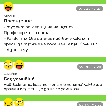
2.2k
23
ЛЕКАРИ
Посещение
Студент по медицина на изпит.
Професорът го пита:
– Какво трябва да знае най-вече лекарят,
преди да тръгне на посещение при болния?
– Адреса му.
1.9k
28
СЕМЕЙНИ
Без усмивки!
Най-важното, когато жена те попита“Какво ще
правиш без мен?“, е да не се усмихваш!
977
33