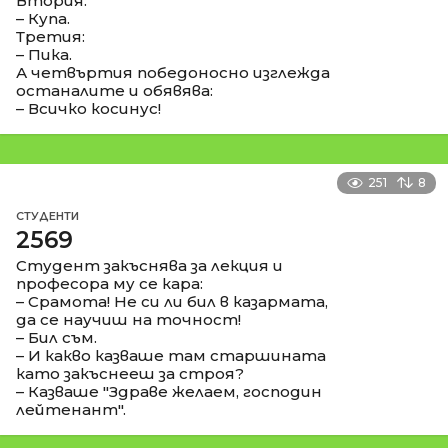
Втория:
– Купа.
Третия:
– Пика.
А четвъртия победоносно изглежда
останалите и обявява:
– Всичко косинус!
251
8
СТУДЕНТИ
2569
Студент закъснява за лекция и
професора му се кара:
– Срамота! Не си ли бил в казармата,
да се научиш на точност!
– Бил съм.
– И какво казваше там старшината
като закъснееш за строя?
– Казваше "Здраве желаем, господин
лейтенант".