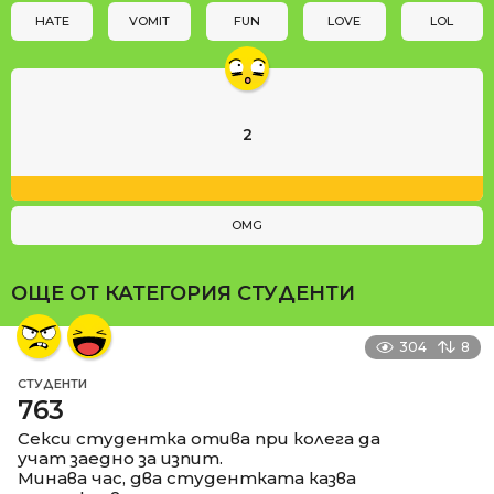
n
HATE
VOMIT
FUN
LOVE
LOL
2
OMG
ОЩЕ ОТ КАТЕГОРИЯ
СТУДЕНТИ
304
8
СТУДЕНТИ
763
Секси студентка отива при колега да
учат заедно за изпит.
Минава час, два студентката казва