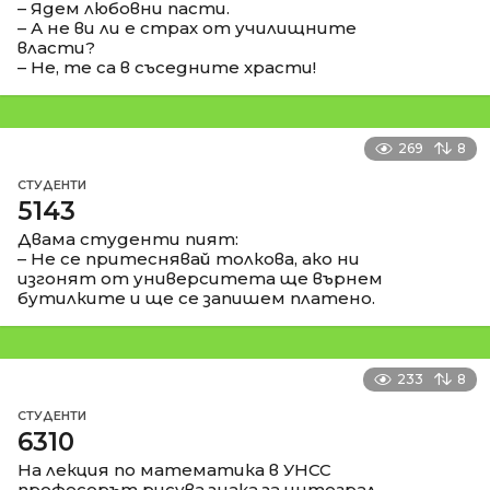
– Ядем любовни пасти.
– А не ви ли е страх от училищните
власти?
– Не, те са в съседните храсти!
269
8
СТУДЕНТИ
5143
Двама студенти пият:
– Не се притеснявай толкова, ако ни
изгонят от университета ще върнем
бутилките и ще се запишем платено.
233
8
СТУДЕНТИ
6310
На лекция по математика в УНСС
професорът рисува знака за интеграл