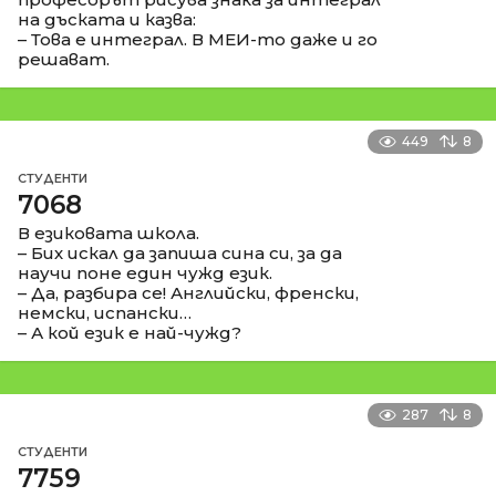
на дъската и казва:
– Това е интеграл. В МЕИ-то даже и го
решават.
449
8
СТУДЕНТИ
7068
В езиковата школа.
– Бих искал да запиша сина си, за да
научи поне един чужд език.
– Да, разбира се! Английски, френски,
немски, испански…
– А кой език е най-чужд?
287
8
СТУДЕНТИ
7759