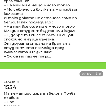
срамежливо:
– На мен ми е нещо много топло.
– Ми съблечи си блузката. – отговаря
колегата.
И така докато не останала само по
бельо. И пак последвало :
– На мен все още ми е много топло.
Младия студент въздъхнал и казал:
– Е, добре ти си се съблечи и си учи
спокойно, а аз ще излезна.
От другата страна на вратата
студентчето поглежда през
ключалката и възкликва:
– Ох, да ми падне тази…
197
8
СТУДЕНТИ
1554
Математици играят белот. Почва
първия:
– Пас.