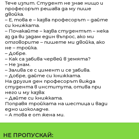
Тече изпит. Студент не знае нищо и
професорът решава да му пише
двойка.
– Е, това е – казва професорът – дайте
си книжката.
– Почакайте – казва студентът – нека
аз да ви задам един въпрос, ако ми
отговорите – пишете ми двойка, ако
не – тройка.
– Добре.
– Как са забива червей в земята?
– Не знам.
– Залива се с цимент и се забива.
– Добре, дайте си книжката.
На другия ден професорът вижда
студента в института, отива при
него и му казва:
– Дайте си книжката.
Поправя тройката на шестица и вади
едно шоколадче.
– А това е от жена ми.
НЕ ПРОПУСКАЙ: