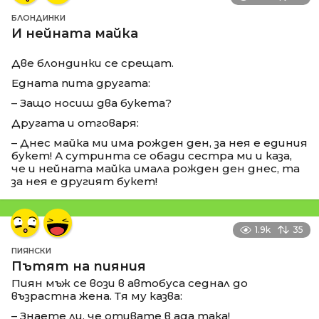
БЛОНДИНКИ
И нейната майка
Две блондинки се срещат.
Едната пита другата:
– Защо носиш два букета?
Другата и отговаря:
– Днес майка ми има рожден ден, за нея е единия
букет! А сутринта се обади сестра ми и каза,
че и нейната майка имала рожден ден днес, та
за нея е другият букет!
1.9k
35
ПИЯНСКИ
Пътят на пияния
Пиян мъж се вози в автобуса седнал до
възрастна жена. Тя му казва:
– Знаете ли, че отивате в ада така!