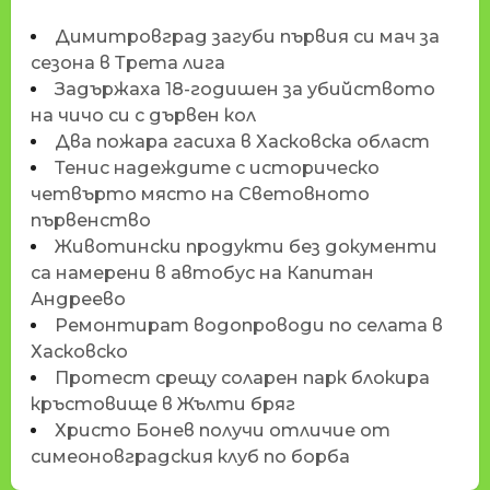
Димитровград загуби първия си мач за
сезона в Трета лига
Задържаха 18-годишен за убийството
на чичо си с дървен кол
Два пожара гасиха в Хасковска област
Тенис надеждите с историческо
четвърто място на Световното
първенство
Животински продукти без документи
са намерени в автобус на Капитан
Андреево
Ремонтират водопроводи по селата в
Хасковско
Протест срещу соларен парк блокира
кръстовище в Жълти бряг
Христо Бонев получи отличие от
симеоновградския клуб по борба