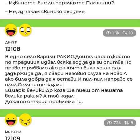
– Извинете, вие ли поръчахте Паганини?
– Не, аз чакам свинско със зеле.
1.3k
10
ДРУГИ
12108
В едно село варили РАКИЯ.Дошъл царят,който
по традиция идвал всяка год.за да ги опитва.По
право трябвало ако ракията била лоша да,я
задържи за да , я свари неговия слуга на ново.А
ако била добра да,я остави.И пил-пил направо се
олял.Селяните казали:
Ей,царю велики!До кога ще пиеш от нашата
велика ракия? А той казал:
Докато открия проблема `и.
724
9
МРЪСНИ
12109