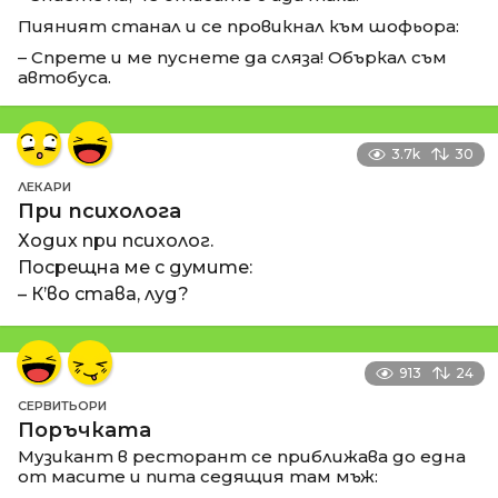
Пияният станал и се провикнал към шофьора:
– Спрете и ме пуснете да сляза! Объркал съм
автобуса.
3.7k
30
ЛЕКАРИ
При психолога
Ходих при психолог.
Посрещна ме с думите:
– К’во става, луд?
913
24
СЕРВИТЬОРИ
Поръчката
Музикант в ресторант се приближава до една
от масите и пита седящия там мъж: