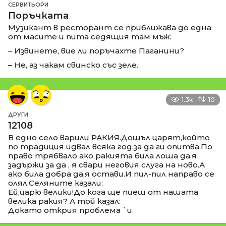
СЕРВИТЬОРИ
Поръчката
Музикант в ресторант се приближава до една
от масите и пита седящия там мъж:
– Извинете, вие ли поръчахте Паганини?
– Не, аз чакам свинско със зеле.
1.3k
10
ДРУГИ
12108
В едно село варили РАКИЯ.Дошъл царят,който
по традиция идвал всяка год.за да ги опитва.По
право трябвало ако ракията била лоша да,я
задържи за да , я свари неговия слуга на ново.А
ако била добра да,я остави.И пил-пил направо се
олял.Селяните казали:
Ей,царю велики!До кога ще пиеш от нашата
велика ракия? А той казал:
Докато открия проблема `и.