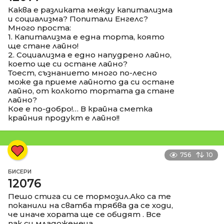
Каква е разликата между капитализма
и социализма? Попитали Енгелс?
Много проста:
1. Капитализма е една торта, която
ще стане лайно!
2. Социализма е едно напудрено лайно,
което ще си остане лайно?
Тоест, съзнанието много по-лесно
може да приеме лайното да си остане
лайно, от колкото тортата да стане
лайно?
Кое е по-добро!… В крайна сметка
крайния продукт е лайно!!
756
10
БИСЕРИ
12076
Пешо стига си се тормозил.Ако са те
поканили на сватба трябва да се ходи,
че иначе хората ще се обидят . Все
пак си младоженеца