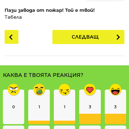
Пази завода от пожар! Той е твой!
Табела
P
СЛЕДВАЩ
o
s
t
P
a
КАКВА Е ТВОЯТА РЕАКЦИЯ?
g
i
n
a
0
1
1
3
3
t
i
o