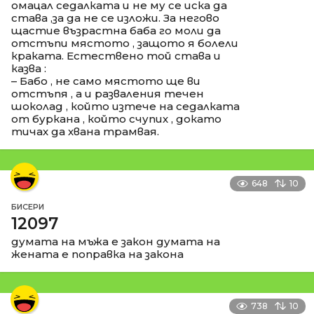
омацал седалката и не му се иска да
става ,за да не се изложи. За негово
щастие възрастна баба го моли да
отстъпи мястото , защото я болели
краката. Естествено той става и
казва :
– Бабо , не само мястото ще ви
отстъпя , а и разваления течен
шоколад , който изтече на седалката
от буркана , който счупих , докато
тичах да хвана трамвая.
648
10
БИСЕРИ
12097
думата на мъжа е закон думата на
жената е поправка на закона
738
10