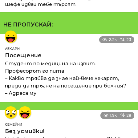
Шефе идваи тебе търсят.
НЕ ПРОПУСКАЙ:
2.2k
23
ЛЕКАРИ
Посещение
Студент по медицина на изпит.
Професорът го пита:
– Какво трябва да знае най-вече лекарят,
преди да тръгне на посещение при болния?
– Адреса му.
1.9k
28
СЕМЕЙНИ
Без усмивки!