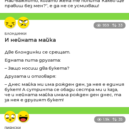
Най-важното, когато жена те попита“Какво ще
правиш без мен?“, е да не се усмихваш!
959
33
БЛОНДИНКИ
И нейната майка
Две блондинки се срещат.
Едната пита другата:
– Защо носиш два букета?
Другата и отговаря:
– Днес майка ми има рожден ден, за нея е единия
букет! А сутринта се обади сестра ми и каза,
че и нейната майка имала рожден ден днес, та
за нея е другият букет!
1.9k
35
ПИЯНСКИ