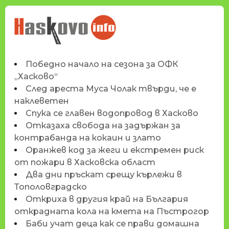
НОВИНИТЕ НА
HASKOVO.INFO
Победно начало на сезона за ОФК
„Хасково“
След ареста Муса Чолак твърди, че е
наклеветен
Спука се главен водопровод в Хасково
Отказаха свобода на задържан за
контрабанда на кокаин и злато
Оранжев код за жеги и екстремен риск
от пожари в Хасковска област
Два дни пръскат срещу кърлежи в
Тополовградско
Откриха в другия край на България
открадната кола на кмета на Пъстрогор
Баби учат деца как се прави домашна