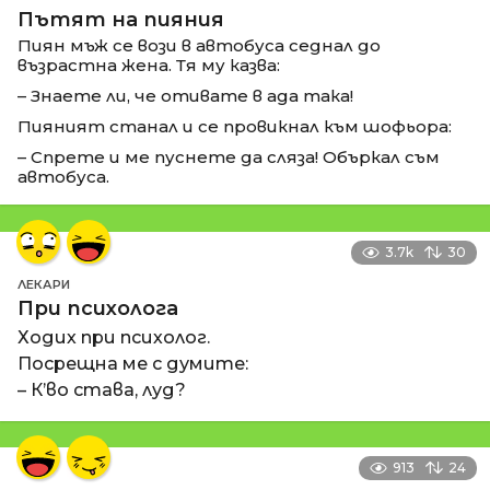
Пътят на пияния
Пиян мъж се вози в автобуса седнал до
възрастна жена. Тя му казва:
– Знаете ли, че отивате в ада така!
Пияният станал и се провикнал към шофьора:
– Спрете и ме пуснете да сляза! Объркал съм
автобуса.
3.7k
30
ЛЕКАРИ
При психолога
Ходих при психолог.
Посрещна ме с думите:
– К’во става, луд?
913
24