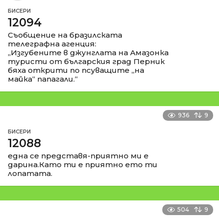
БИСЕРИ
12094
Съобщение на бразилската
телеграфна агенция:
„Изгубените в джунглата на Амазонка
туристи от българския град Перник
бяха открити по псуващите „на
майка“ папагали.“
936
9
БИСЕРИ
12088
една се представя-приятно ми е
дарина.Като ти е приятно ето ти
лопатата.
504
9