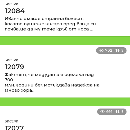
БИСЕРИ
12084
Иванчо имаше странна болест
когато пушеше цигара пред баща си
почваше да му тече кръв от носа …
702
9
БИСЕРИ
12079
Фактът, че медузата е оцеляла над
700
млн. години без мозък,дава надежда на
много хора..
666
9
БИСЕРИ
12077