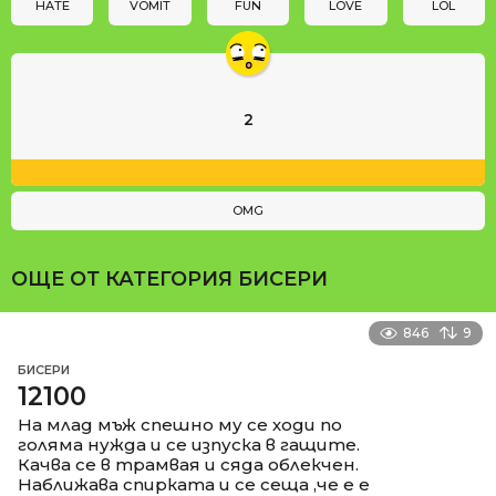
n
HATE
VOMIT
FUN
LOVE
LOL
2
OMG
ОЩЕ ОТ КАТЕГОРИЯ
БИСЕРИ
846
9
БИСЕРИ
12100
На млад мъж спешно му се ходи по
голяма нужда и се изпуска в гащите.
Качва се в трамвая и сяда облекчен.
Наближава спирката и се сеща ,че е е