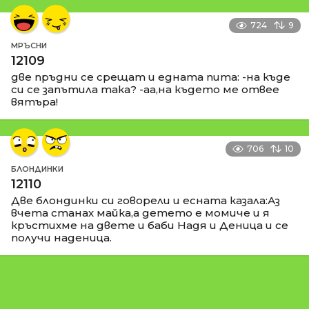
724
9
МРЪСНИ
12109
две пръдни се срещат и едната пита: -на къде
си се запътила така? -аа,на където ме отвее
вятъра!
706
10
БЛОНДИНКИ
12110
Две блондинки си говорели и есната казала:Аз
вчета станах майка,а детето е момиче и я
кръстихме на двете и баби Надя и Деница и се
получи наденица.