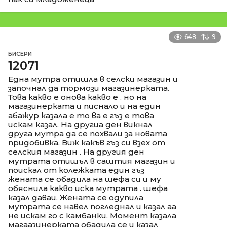
648
9
БИСЕРИ
12071
Една мутра отишла в селски магазин и
започнал да тормози магазинерката.
Това какво е онова какво е . но на
магазинерката и писнало и на един
абажур казала е то ва е гъз е това
искам казал. На другиа ден викнал
друга мутра да се похвали за новата
придобивка. Виж какъв гъз си взех от
селския магазин . На другия ден
мутрата отишъл в саштия магазин и
поискал от колежката един гъз
жената се обадила на шефа си и му
обяснила какво иска мутрата . шефа
казал даваи. Жената се одупила
мутрата се навел погледнал и казал аа
не искам го с камбанки. Момент казала
магаазинерката обадила се и казал