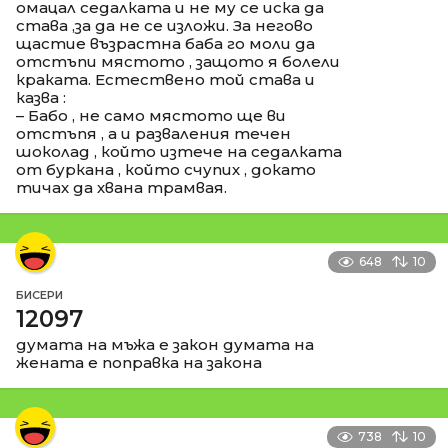
омацал седалката и не му се иска да
става ,за да не се изложи. За негово
щастие възрастна баба го моли да
отстъпи мястото , защото я болели
краката. Естествено той става и
казва :
– Бабо , не само мястото ще ви
отстъпя , а и разваления течен
шоколад , който изтече на седалката
от буркана , който счупих , докато
тичах да хвана трамвая.
648
10
БИСЕРИ
12097
думата на мъжа е закон думата на
жената е поправка на закона
738
10