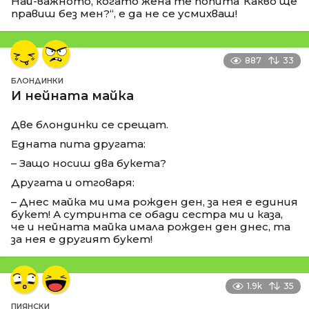
Най-важното, когато жена те попита“Какво ще
правиш без мен?“, е да не се усмихваш!
887
33
БЛОНДИНКИ
И нейната майка
Две блондинки се срещат.
Едната пита другата:
– Защо носиш два букета?
Другата и отговаря:
– Днес майка ми има рожден ден, за нея е единия
букет! А сутринта се обади сестра ми и каза,
че и нейната майка имала рожден ден днес, та
за нея е другият букет!
1.9k
35
ПИЯНСКИ