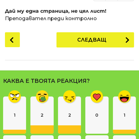
Дай му една страница, не цял лист!
Преподавател преди контролно
P
СЛЕДВАЩ
o
s
t
P
a
КАКВА Е ТВОЯТА РЕАКЦИЯ?
g
i
n
a
1
2
2
0
1
t
i
o