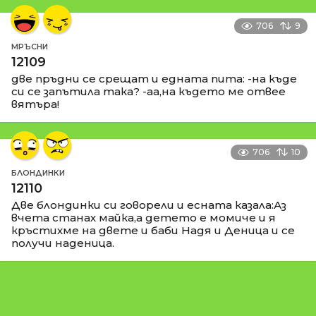
706
9
МРЪСНИ
12109
две пръдни се срещат и едната пита: -на къде
си се запътила така? -аа,на където ме отвее
вятъра!
706
10
БЛОНДИНКИ
12110
Две блондинки си говорели и есната казала:Аз
вчета станах майка,а детето е момиче и я
кръстихме на двете и баби Надя и Деница и се
получи наденица.