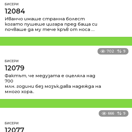
БИСЕРИ
12084
Иванчо имаше странна болест
когато пушеше цигара пред баща си
почваше да му тече кръв от носа …
702
9
БИСЕРИ
12079
Фактът, че медузата е оцеляла над
700
млн. години без мозък,дава надежда на
много хора..
666
9
БИСЕРИ
12077