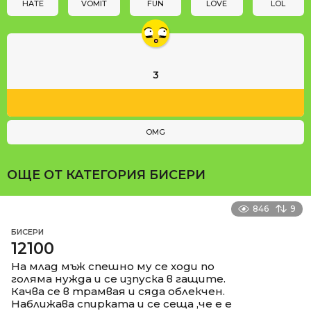
n
HATE
VOMIT
FUN
LOVE
LOL
3
OMG
ОЩЕ ОТ КАТЕГОРИЯ
БИСЕРИ
846
9
БИСЕРИ
12100
На млад мъж спешно му се ходи по
голяма нужда и се изпуска в гащите.
Качва се в трамвая и сяда облекчен.
Наближава спирката и се сеща ,че е е