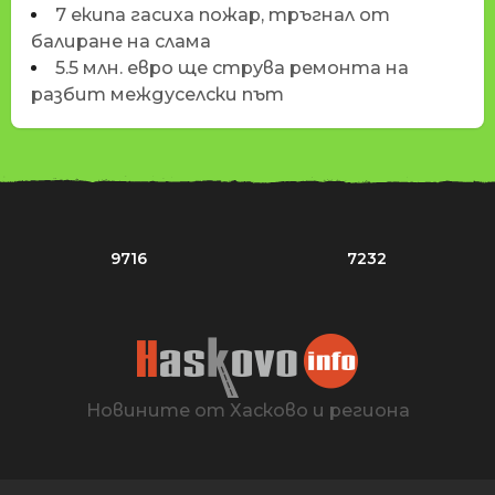
7 екипа гасиха пожар, тръгнал от
балиране на слама
5.5 млн. евро ще струва ремонта на
разбит междуселски път
9716
7232
Новините от Хасково и региона