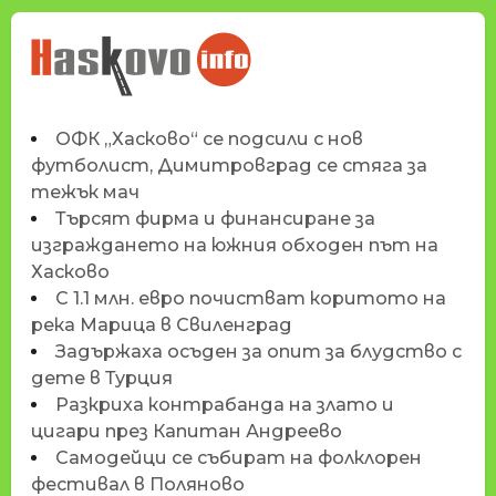
НОВИНИТЕ НА
HASKOVO.INFO
ОФК „Хасково“ се подсили с нов
футболист, Димитровград се стяга за
тежък мач
Търсят фирма и финансиране за
изграждането на южния обходен път на
Хасково
С 1.1 млн. евро почистват коритото на
река Марица в Свиленград
Задържаха осъден за опит за блудство с
дете в Турция
Разкриха контрабанда на злато и
цигари през Капитан Андреево
Самодейци се събират на фолклорен
фестивал в Поляново