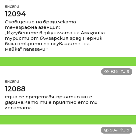
БИСЕРИ
12094
Съобщение на бразилската
телеграфна агенция:
„Изгубените в джунглата на Амазонка
туристи от българския град Перник
бяха открити по псуващите „на
майка“ папагали.“
936
9
БИСЕРИ
12088
една се представя-приятно ми е
дарина.Като ти е приятно ето ти
лопатата.
504
9