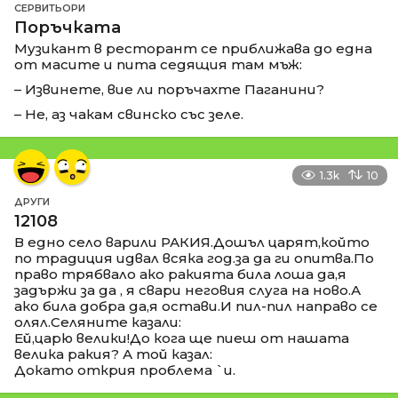
СЕРВИТЬОРИ
Поръчката
Музикант в ресторант се приближава до една
от масите и пита седящия там мъж:
– Извинете, вие ли поръчахте Паганини?
– Не, аз чакам свинско със зеле.
1.3k
10
ДРУГИ
12108
В едно село варили РАКИЯ.Дошъл царят,който
по традиция идвал всяка год.за да ги опитва.По
право трябвало ако ракията била лоша да,я
задържи за да , я свари неговия слуга на ново.А
ако била добра да,я остави.И пил-пил направо се
олял.Селяните казали:
Ей,царю велики!До кога ще пиеш от нашата
велика ракия? А той казал:
Докато открия проблема `и.