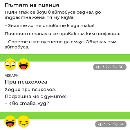
Пътят на пияния
Пиян мъж се вози в автобуса седнал до
възрастна жена. Тя му казва:
– Знаете ли, че отивате в ада така!
Пияният станал и се провикнал към шофьора:
– Спрете и ме пуснете да сляза! Объркал съм
автобуса.
3.7k
30
ЛЕКАРИ
При психолога
Ходих при психолог.
Посрещна ме с думите:
– К’во става, луд?
913
24