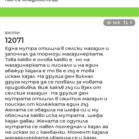
648
9
БИСЕРИ
12071
Една мутра отишла в селски магазин и
започнал да тормози магазинерката.
Това какво е онова какво е . но на
магазинерката и писнало и на един
абажур казала е то ва е гъз е това
искам казал. На другиа ден викнал
друга мутра да се похвали за новата
придобивка. Виж какъв гъз си взех от
селския магазин . На другия ден
мутрата отишъл в саштия магазин и
поискал от колежката един гъз
жената се обадила на шефа си и му
обяснила какво иска мутрата . шефа
казал даваи. Жената се одупила
мутрата се навел погледнал и казал аа
не искам го с камбанки. Момент казала
магаазинерката обадила се и казал