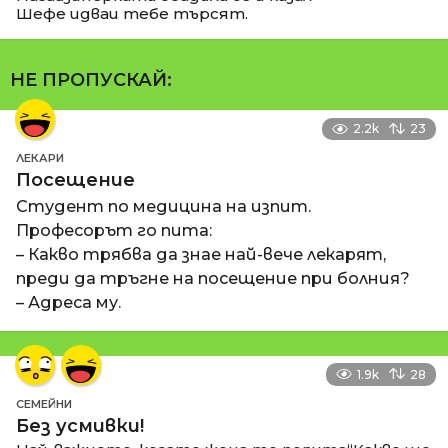
Шефе идваи тебе търсят.
НЕ ПРОПУСКАЙ:
2.2k
23
ЛЕКАРИ
Посещение
Студент по медицина на изпит.
Професорът го пита:
– Какво трябва да знае най-вече лекарят,
преди да тръгне на посещение при болния?
– Адреса му.
1.9k
28
СЕМЕЙНИ
Без усмивки!