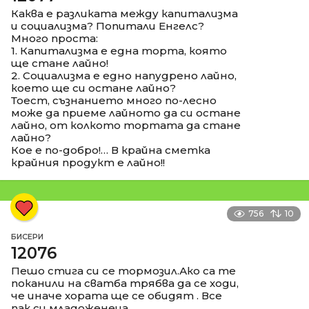
Каква е разликата между капитализма
и социализма? Попитали Енгелс?
Много проста:
1. Капитализма е една торта, която
ще стане лайно!
2. Социализма е едно напудрено лайно,
което ще си остане лайно?
Тоест, съзнанието много по-лесно
може да приеме лайното да си остане
лайно, от колкото тортата да стане
лайно?
Кое е по-добро!… В крайна сметка
крайния продукт е лайно!!
756
10
БИСЕРИ
12076
Пешо стига си се тормозил.Ако са те
поканили на сватба трябва да се ходи,
че иначе хората ще се обидят . Все
пак си младоженеца