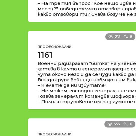
– На третия въпрос "Кое нещо идва 
месец?", победителят отговори прав
какво отговори ти? Слава богу че не г
215
8
ПРОФЕСИОНАЛНИ
1161
Военни разиграват "битка" на учение
затъва в калта и генералът заедно съ
лута около него и да се чуди какво да 
Вижда група войници наблизо и им вик
– Я елате да ни избутате!
– Не можем, господин генерал, ние сме
Тогава генералът командва шофьора 
– Положи труповете им под гумите и 
557
8
ПРОФЕСИОНАЛНИ