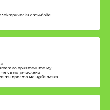
 електрически стълбове!
а.
 питат го приятелите му.
 че са ми зачислени
пъти просто ме изхвърляха