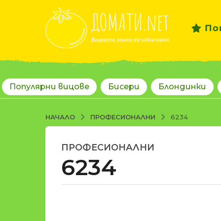
По
Популярни вицове
Бисери
Блондинки
ПРОФЕСИОНАЛНИ
НАЧАЛО
6234
ПРОФЕСИОНАЛНИ
1
6234
8
г
о
д
о
и
т
н
d