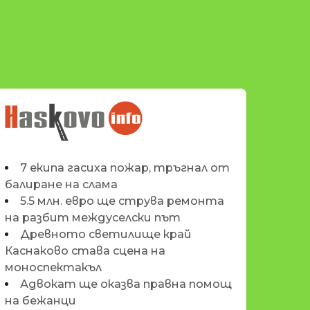
НОВИНИТЕ НА
HASKOVO.INFO
7 екипа гасиха пожар, тръгнал от
балиране на слама
5.5 млн. евро ще струва ремонта
на разбит междуселски път
Древното светилище край
Каснаково става сцена на
моноспектакъл
Адвокат ще оказва правна помощ
на бежанци