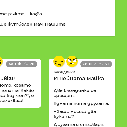
те ръжта, – казва
аше футболен мач. Нашите
1.9k
28
887
33
БЛОНДИНКИ
ивки!
И нейната майка
ното, когато
 попита“Какво
Две блондинки се
ш без мен?“, е
срещат.
 усмихваш!
Едната пита другата:
– Защо носиш два
букета?
Другата и отговаря: