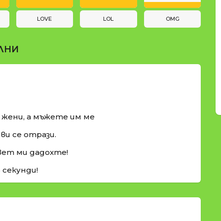
LOVE
LOL
OMG
ЛНИ
и жени, а мъжете им ме
ви се отрази.
вет ми дадохте!
5 секунди!