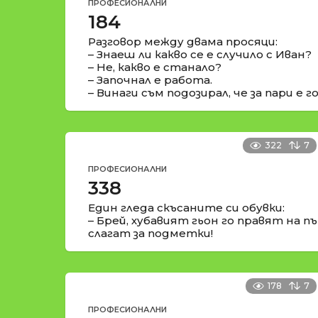
ПРОФЕСИОНАЛНИ
184
Разговор между двама просяци:
– Знаеш ли какво се е случило с Иван?
– Не, какво е станало?
– Започнал е работа.
– Винаги съм подозирал, че за пари е 
322
7
ПРОФЕСИОНАЛНИ
338
Един гледа скъсаните си обувки:
– Брей, хубавият гьон го правят на пъ
слагат за подметки!
178
7
ПРОФЕСИОНАЛНИ