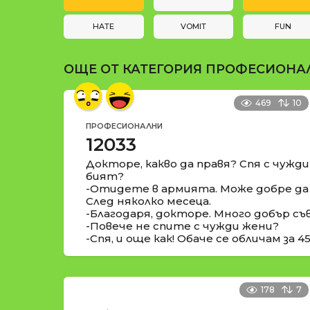
и
t
i
HATE
VOMIT
FUN
o
ОЩЕ ОТ КАТЕГОРИЯ
ПРОФЕСИОНА
n
469
10
ПРОФЕСИОНАЛНИ
12033
Докторе, какво да правя? Спя с чужд
бият?
-Отидете в армията. Може добре да 
След няколко месеца.
-Благодаря, докторе. Много добър съ
-Повече не спите с чужди жени?
-Спя, и още как! Обаче се обличам за 4
178
7