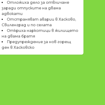
Отложиха дело за отвличане
заради отпуските на двама
адвокати
Отстраняват аварии в Хасково,
Свиленград и по селата
Откриха наркотици в жилището
на двама братя
Предупреждение за нов горещ
ден в Хасковско