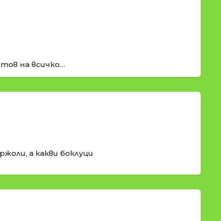
готов на всичко…
ржоли, а какви боклуци