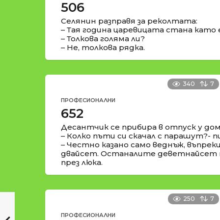
506
Селянин разправя за реколтата:
– Тая година царевицата стана като
– Толкова голяма ли?
– Не, толкова рядка.
340
7
ПРОФЕСИОНАЛНИ
652
Десантчик се прибира в отпуск у дом
– Колко пъти си скачал с парашут?-
– Честно казано само веднъж, въпреки
двайсет. Останалите деветнайсет 
през люка.
250
7
ПРОФЕСИОНАЛНИ