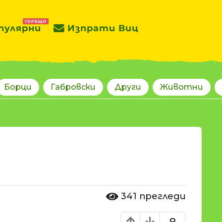
ГОРЕЩО
пулярни
Изпрати Виц
Борци
Габровски
Други
Животни
341
прегледи