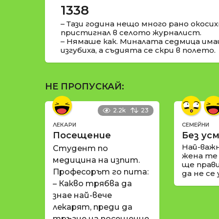
1338
– Тази година нещо много рано окосих
пристигнал в селото журналист.
– Нямаше как. Миналата седмица им
изгубиха, а съдията се скри в полето.
НЕ ПРОПУСКАЙ:
2.2k
23
ЛЕКАРИ
СЕМЕЙНИ
Посещение
Без усм
Най-важ
Студент по
жена те
медицина на изпит.
ще прави
Професорът го пита:
да не се
– Какво трябва да
знае най-вече
лекарят, преди да
тръгне на посещение