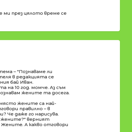
е ми през цялото време се
тема – "Познаваме ли
теля в редакцията се
ния бай Иван.
 на 10 год. момче. Аз съм
опознавам жените та досега.
е място жените са най-
говори правилно – в
? Че даже го нарисува.
на жените?" верният
 Жените. А какво отговори