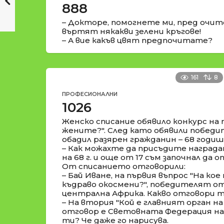
888
– Докторе, помогнете ми, пред очит
въртят някакви зелени кръгове!
– А вие какъв цвят предпочитате?
161
8
ПРОФЕСИОНАЛНИ
1026
Женско списание обявило конкурс на 
жените?". След като обявили победи
обадил разярен гражданин – 68 годиш
– Как можахте да присъдите наградата
на 68 г. и още от 17 съм започнал да 
От списанието отговорили:
– Бай Иване, на първия въпрос "На ко
къдраво окосмени?", победителят от
централна Африка. Какво отговори ти
– На втория "Кой е главният орган 
отговор е Световната Федерация на
ти? Че даже го нарисува.