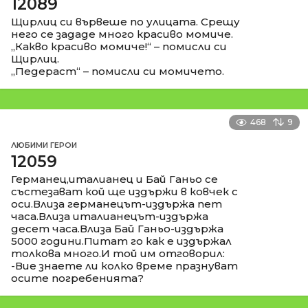
12089
Щирлиц си вървеше по улицата. Срещу
него се зададе много красиво момиче.
„Какво красиво момиче!“ – помисли си
Щирлиц.
„Педераст“ – помисли си момичето.
468
9
ЛЮБИМИ ГЕРОИ
12059
Германец,италианец и Бай Ганьо се
състезават кой ще издържи в ковчек с
оси.Влиза германецът-издържа пет
часа.Влиза италианецът-издържа
десет часа.Влиза Бай Ганьо-издържа
5000 години.Питат го как е издържал
толкова много.И той им отговорил:
-Вие знаете ли колко време празнуват
осите погребенията?