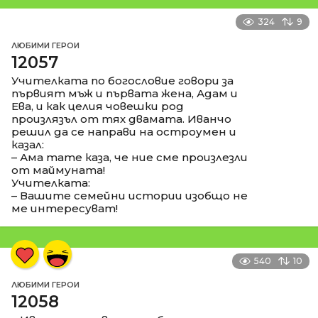
324
9
ЛЮБИМИ ГЕРОИ
12057
Учителката по богословие говори за
първият мъж и първата жена, Адам и
Ева, и как целия човешки род
произлязъл от тях двамата. Иванчо
решил да се направи на остроумен и
казал:
– Ама тате каза, че ние сме произлезли
от маймуната!
Учителката:
– Вашите семейни истории изобщо не
ме интересуват!
540
10
ЛЮБИМИ ГЕРОИ
12058