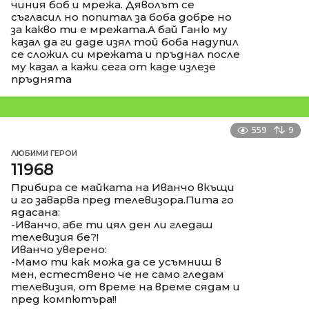
чиния боб и мрежа. Дяволът се
съгласил но попитал за боба добре но
за какво ти е мрежата.А бай Ганю му
казал да ги даде изял той боба надупил
се сложил си мрежата и пръднал после
му казал а кажи сега от каде излезе
пръднята
559
9
ЛЮБИМИ ГЕРОИ
11968
Прибира се майката на Иванчо вкъщи
и го заварва пред телевизора.Пита го
ядасана:
-Иванчо, абе ти цял ден ли гледаш
телевизия бе?!
Иванчо уверено:
-Мамо ти как можа да се усъмниш в
мен, естествено че не само гледам
телевизия, от време на време сядам и
пред компютъра!!