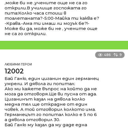
,може би не ,учените още не са го
открили.В училище госпожата го
пита:Колко часа стоиш в
тоалетаната?-5:00-Майка ти каква е?
-Крава.-Ама ти имаш ли мозък бе?!-
Може би да, може би не , учените още
не са го открили.
486
9
ЛЮБИМИ ГЕРОИ
12002
Бай Ганю, един циганин един германец
умрели. И дявола ги попитал:
Ако ми кажете въпрос на който да не
мога да отговоря.Ще ви пусна от ада.
Циганинът казал на дявола колко
медна тел ще открадне от един
човек. А той отговорил колкото има.
Германецът го попитал колко е 5 по 6
а дявола отговорил 30.
Бай Ганю му казал да му даде една