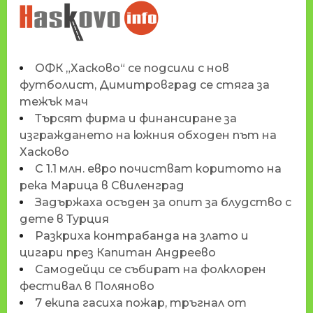
НОВИНИТЕ НА
HASKOVO.INFO
ОФК „Хасково“ се подсили с нов
футболист, Димитровград се стяга за
тежък мач
Търсят фирма и финансиране за
изграждането на южния обходен път на
Хасково
С 1.1 млн. евро почистват коритото на
река Марица в Свиленград
Задържаха осъден за опит за блудство с
дете в Турция
Разкриха контрабанда на злато и
цигари през Капитан Андреево
Самодейци се събират на фолклорен
фестивал в Поляново
7 екипа гасиха пожар, тръгнал от