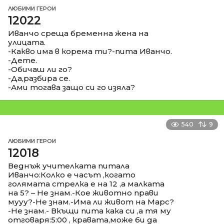
ЛЮБИМИ ГЕРОИ
12022
Иванчо среща бременна жена на
улицата.
-Какво има в корема ти?-пита Иванчо.
-Дете.
-Обичаш ли го?
-Да,разбира се.
-Ами тогава защо си го изяла?
540
9
ЛЮБИМИ ГЕРОИ
12018
Веднъж учителката питала
Иванчо:Колко е часът ,когато
голямата стрелка е на 12 ,а малката
на 5? – Не знам.-Кое животно прави
мууу?-Не знам.-Има ли живот на Марс?
-Не знам.- Вкъщи пита кака си ,а тя му
отговаря:5:00 , кравата,може би да