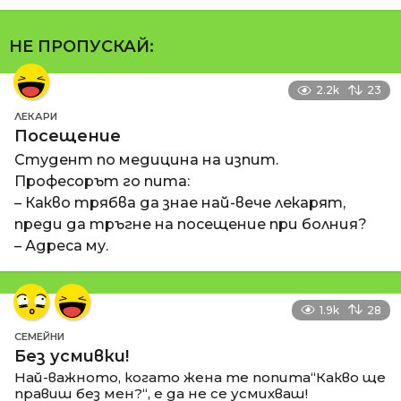
НЕ ПРОПУСКАЙ:
2.2k
23
ЛЕКАРИ
Посещение
Студент по медицина на изпит.
Професорът го пита:
– Какво трябва да знае най-вече лекарят,
преди да тръгне на посещение при болния?
– Адреса му.
1.9k
28
СЕМЕЙНИ
Без усмивки!
Най-важното, когато жена те попита“Какво ще
правиш без мен?“, е да не се усмихваш!