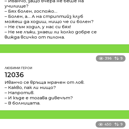
– Иванчо, защо вчера не беше на
училище?
– Бях болен, госпожо…
– Болен, а… А на стриптийз клуб
можеш да ходиш, нищо че си болен?
– Не съм ходил, у нас си бях!
– Не ме лъжи, знаеш ли колко добре се
вижда всичко от пилона.
396
9
ЛЮБИМИ ГЕРОИ
12036
Иванчо се връща мрачен от лов.
– Какво, пак ли нищо?
– Напротив.
– И къде е тогава дивечът?
– В болницата.
450
9