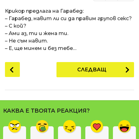
Крикор предлага на Гарабед:
– Гарабед, навит ли си да правим групов секс?
– С кой?
– Ами аз, ти и жена ти.
– Не съм навит.
– Е, ще минем и без тебе…
P
СЛЕДВАЩ
o
s
t
P
a
КАКВА Е ТВОЯТА РЕАКЦИЯ?
g
i
n
a