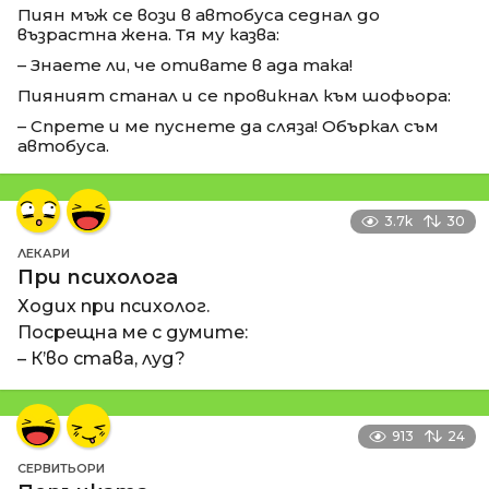
Пиян мъж се вози в автобуса седнал до
възрастна жена. Тя му казва:
– Знаете ли, че отивате в ада така!
Пияният станал и се провикнал към шофьора:
– Спрете и ме пуснете да сляза! Объркал съм
автобуса.
3.7k
30
ЛЕКАРИ
При психолога
Ходих при психолог.
Посрещна ме с думите:
– К’во става, луд?
913
24
СЕРВИТЬОРИ