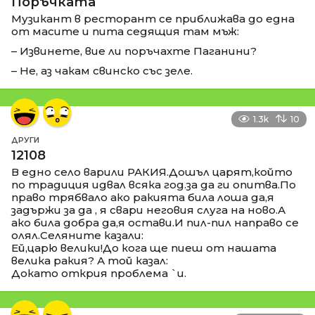
Поръчката
Музикант в ресторант се приближава до една
от масите и пита седящия там мъж:
– Извинете, вие ли поръчахте Паганини?
– Не, аз чакам свинско със зеле.
1.3k
10
ДРУГИ
12108
В едно село варили РАКИЯ.Дошъл царят,който
по традиция идвал всяка год.за да ги опитва.По
право трябвало ако ракията била лоша да,я
задържи за да , я свари неговия слуга на ново.А
ако била добра да,я остави.И пил-пил направо се
олял.Селяните казали:
Ей,царю велики!До кога ще пиеш от нашата
велика ракия? А той казал:
Докато открия проблема `и.