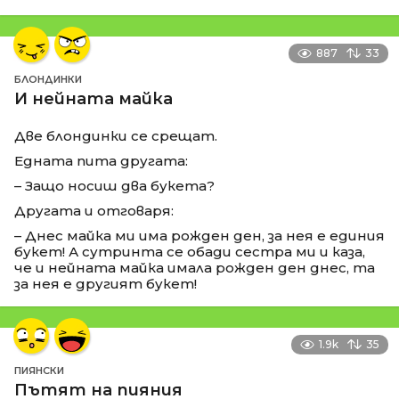
887
33
БЛОНДИНКИ
И нейната майка
Две блондинки се срещат.
Едната пита другата:
– Защо носиш два букета?
Другата и отговаря:
– Днес майка ми има рожден ден, за нея е единия
букет! А сутринта се обади сестра ми и каза,
че и нейната майка имала рожден ден днес, та
за нея е другият букет!
1.9k
35
ПИЯНСКИ
Пътят на пияния