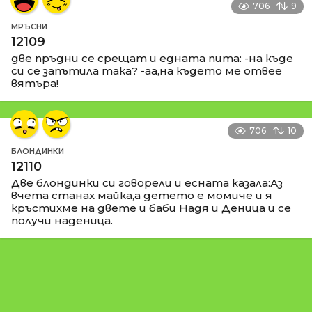
706
9
МРЪСНИ
12109
две пръдни се срещат и едната пита: -на къде
си се запътила така? -аа,на където ме отвее
вятъра!
706
10
БЛОНДИНКИ
12110
Две блондинки си говорели и есната казала:Аз
вчета станах майка,а детето е момиче и я
кръстихме на двете и баби Надя и Деница и се
получи наденица.