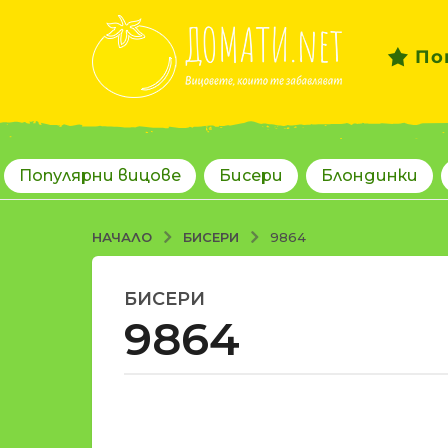
По
Популярни вицове
Бисери
Блондинки
БИСЕРИ
НАЧАЛО
9864
БИСЕРИ
1
9864
8
г
о
д
о
и
т
н
d