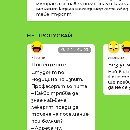
мутрата се навел погледнал и казал аа
Момент казала магаазинерката обади
тебе търсят.
НЕ ПРОПУСКАЙ:
2.2k
23
ЛЕКАРИ
СЕМЕЙНИ
Посещение
Без усм
Най-важ
Студент по
жена те
медицина на изпит.
ще прави
Професорът го пита:
да не се
– Какво трябва да
знае най-вече
лекарят, преди да
тръгне на посещение
при болния?
– Адреса му.