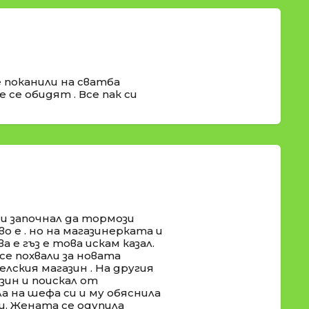
 поканили на сватба
 се обидят . Все пак си
 и започнал да тормози
во е . но на магазинерката и
а е гъз е това искам казал.
се похвали за новата
селския магазин . На другия
ин и поискал от
а на шефа си и му обяснила
и. Жената се одупила