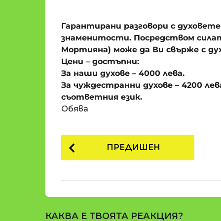
o
и
m
п
Гарантирани разговори с духовете
a
р
t
знаменитости. Посредством силат
i
е
Мортияна) може да Ви свърже с дух
д
Цени – достъпни:
и
За наши духове – 4000 лева.
1
За чуждестранни духове – 4200 лева
8
съответния език.
г
Обява
о
д
P
и
ПРЕДИШЕН
н
o
и
s
п
t
р
е
P
д
КАКВА Е ТВОЯТА РЕАКЦИЯ?