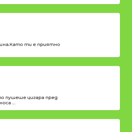
рина.Като ти е приятно
о пушеше цигара пред
носа …