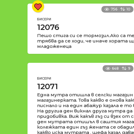
756
10
БИСЕРИ
12076
Пешо стига си се тормозил.Ако са те
трябва да се ходи, че иначе хората ще
младоженеца
648
9
БИСЕРИ
12071
Една мутра отишла в селски магазин
магазинерката. Това какво е онова как
писнало и на един абажур казала е то в
На другиа ден викнал друга мутра да 
придобивка. Виж какъв гъз си взех от 
ден мутрата отишъл в саштия магаз
колежката един гъз жената се обадил
какво иска мутрата . шефа казал дава