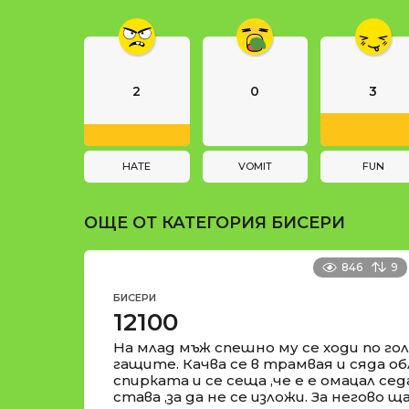
a
и
g
i
n
2
0
3
a
t
i
HATE
VOMIT
FUN
o
ОЩЕ ОТ КАТЕГОРИЯ
БИСЕРИ
n
846
9
БИСЕРИ
12100
На млад мъж спешно му се ходи по гол
гащите. Качва се в трамвая и сяда о
спирката и се сеща ,че е е омацал сед
става ,за да не се изложи. За негово 