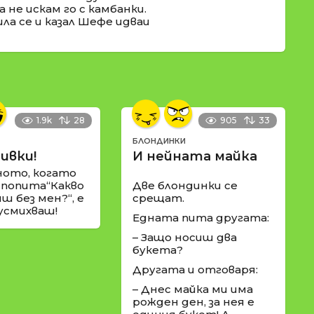
 не искам го с камбанки.
ла се и казал Шефе идваи
1.9k
28
905
33
БЛОНДИНКИ
ивки!
И нейната майка
ното, когато
 попита“Какво
Две блондинки се
ш без мен?“, е
срещат.
 усмихваш!
Едната пита другата:
– Защо носиш два
букета?
Другата и отговаря:
– Днес майка ми има
рожден ден, за нея е