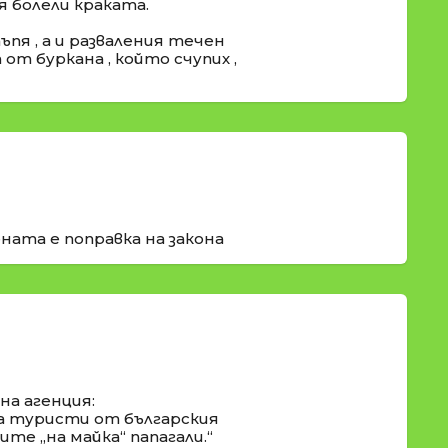
 болели краката.
пя , а и разваления течен
от буркана , който счупих ,
ната е поправка на закона
а агенция:
а туристи от българския
те „на майка“ папагали.“