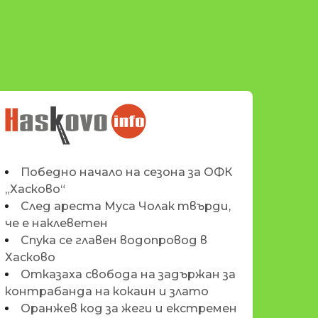
НОВИНИТЕ НА
HASKOVO.INFO
Победно начало на сезона за ОФК
„Хасково“
След ареста Муса Чолак твърди,
че е наклеветен
Спука се главен водопровод в
Хасково
Отказаха свобода на задържан за
контрабанда на кокаин и злато
Оранжев код за жеги и екстремен