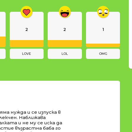
2
2
1
LOVE
LOL
OMG
яма нужда и се изпуска в
блекчен. Наближава
алката и не му се иска да
щастие възрастна баба го