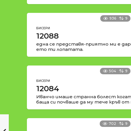
936
9
БИСЕРИ
12088
една се представя-приятно ми е да
ето ти лопатата.
504
9
БИСЕРИ
12084
Иванчо имаше странна болест когат
баща си почваше да му тече кръв от 
702
9