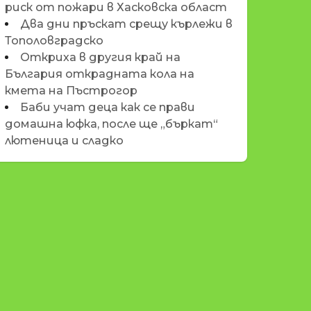
риск от пожари в Хасковска област
Два дни пръскат срещу кърлежи в
Тополовградско
Откриха в другия край на
България открадната кола на
кмета на Пъстрогор
Баби учат деца как се прави
домашна юфка, после ще „бъркат“
лютеница и сладко