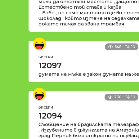
моли да отстъпи мястото , защото я
Естествено той става и казва :
– Бабо , не само мястото ще ви отстъ
шоколад , който изтече на седалката 
докато тичах да хвана трамвая.
648
10
БИСЕРИ
12097
думата на мъжа е закон думата на же
738
10
БИСЕРИ
12094
Съобщение на бразилската телеграфн
„Изгубените в джунглата на Амазонк
град Перник бяха открити по псуващи