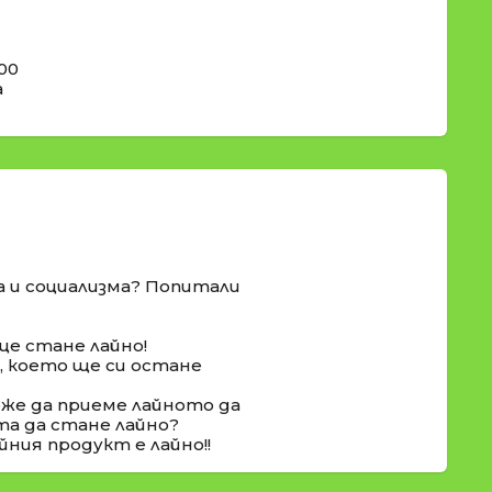
00
а
а и социализма? Попитали
ще стане лайно!
о, което ще си остане
оже да приеме лайното да
та да стане лайно?
йния продукт е лайно!!