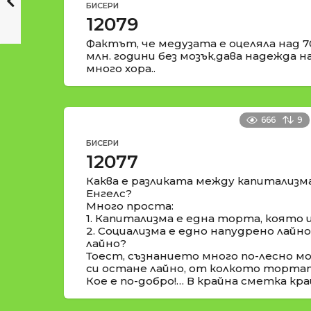
БИСЕРИ
12079
Фактът, че медузата е оцеляла над 7
млн. години без мозък,дава надежда н
много хора..
666
9
БИСЕРИ
12077
Каква е разликата между капитализм
Енгелс?
Много проста:
1. Капитализма е една торта, която 
2. Социализма е едно напудрено лайн
лайно?
Тоест, съзнанието много по-лесно м
си остане лайно, от колкото торта
Кое е по-добро!… В крайна сметка кра