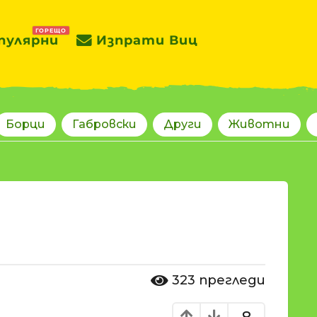
ГОРЕЩО
пулярни
Изпрати Виц
Борци
Габровски
Други
Животни
323
прегледи