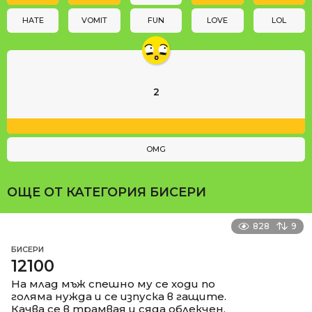
o
n
HATE
VOMIT
FUN
LOVE
LOL
2
OMG
ОЩЕ ОТ КАТЕГОРИЯ
БИСЕРИ
828
9
БИСЕРИ
12100
На млад мъж спешно му се ходи по
голяма нужда и се изпуска в гащите.
Качва се в трамвая и сяда облекчен.