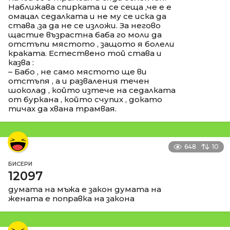
Наближава спирката и се сеща ,че е е
омацал седалката и не му се иска да
става ,за да не се изложи. За негово
щастие възрастна баба го моли да
отстъпи мястото , защото я болели
краката. Естествено той става и
казва :
– Бабо , не само мястото ще ви
отстъпя , а и разваления течен
шоколад , който изтече на седалката
от буркана , който счупих , докато
тичах да хвана трамвая.
648
10
БИСЕРИ
12097
думата на мъжа е закон думата на
жената е поправка на закона