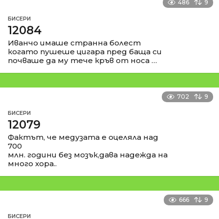
486
9
БИСЕРИ
12084
Иванчо имаше странна болест
когато пушеше цигара пред баща си
почваше да му тече кръв от носа …
702
9
БИСЕРИ
12079
Фактът, че медузата е оцеляла над
700
млн. години без мозък,дава надежда на
много хора..
666
9
БИСЕРИ