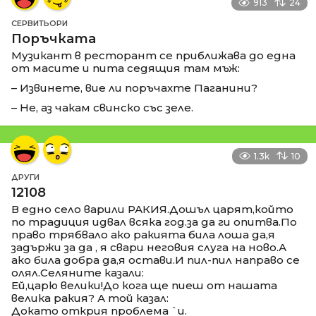
913
24
СЕРВИТЬОРИ
Поръчката
Музикант в ресторант се приближава до една
от масите и пита седящия там мъж:
– Извинете, вие ли поръчахте Паганини?
– Не, аз чакам свинско със зеле.
1.3k
10
ДРУГИ
12108
В едно село варили РАКИЯ.Дошъл царят,който
по традиция идвал всяка год.за да ги опитва.По
право трябвало ако ракията била лоша да,я
задържи за да , я свари неговия слуга на ново.А
ако била добра да,я остави.И пил-пил направо се
олял.Селяните казали:
Ей,царю велики!До кога ще пиеш от нашата
велика ракия? А той казал:
Докато открия проблема `и.