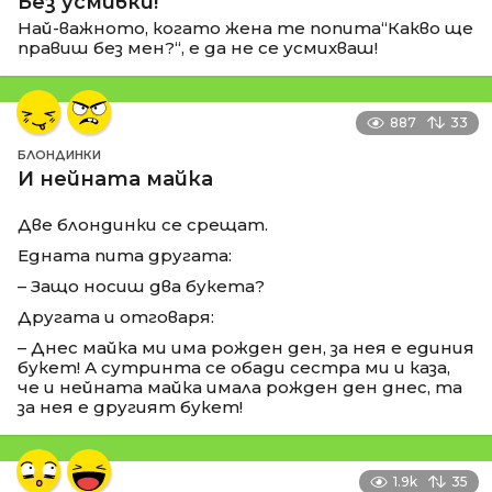
Без усмивки!
Най-важното, когато жена те попита“Какво ще
правиш без мен?“, е да не се усмихваш!
887
33
БЛОНДИНКИ
И нейната майка
Две блондинки се срещат.
Едната пита другата:
– Защо носиш два букета?
Другата и отговаря:
– Днес майка ми има рожден ден, за нея е единия
букет! А сутринта се обади сестра ми и каза,
че и нейната майка имала рожден ден днес, та
за нея е другият букет!
1.9k
35