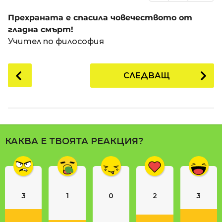
Прехраната е спасила човечеството от
гладна смърт!
Учител по философия
P
СЛЕДВАЩ
o
s
t
P
a
КАКВА Е ТВОЯТА РЕАКЦИЯ?
g
i
n
a
3
1
0
2
3
t
i