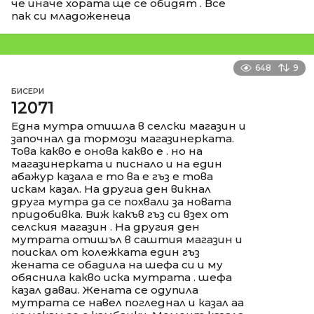
че иначе хората ще се обидят . Все
пак си младоженеца
648
9
БИСЕРИ
12071
Една мутра отишла в селски магазин и
започнал да тормози магазинерката.
Това какво е онова какво е . но на
магазинерката и писнало и на един
абажур казала е то ва е гъз е това
искам казал. На другиа ден викнал
друга мутра да се похвали за новата
придобивка. Виж какъв гъз си взех от
селския магазин . На другия ден
мутрата отишъл в саштия магазин и
поискал от колежката един гъз
жената се обадила на шефа си и му
обяснила какво иска мутрата . шефа
казал даваи. Жената се одупила
мутрата се навел погледнал и казал аа