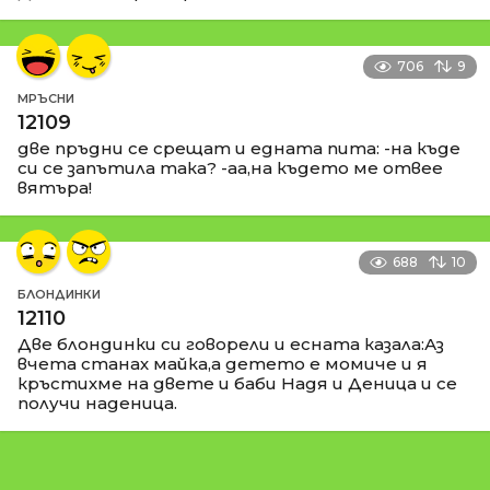
706
9
МРЪСНИ
12109
две пръдни се срещат и едната пита: -на къде
си се запътила така? -аа,на където ме отвее
вятъра!
688
10
БЛОНДИНКИ
12110
Две блондинки си говорели и есната казала:Аз
вчета станах майка,а детето е момиче и я
кръстихме на двете и баби Надя и Деница и се
получи наденица.