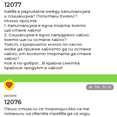
12077
Каква е разликата между капитализма
и социализма? Попитали Енгелс?
Много проста:
1. Капитализма е една торта, която
ще стане лайно!
2. Социализма е едно напудрено лайно,
което ще си остане лайно?
Тоест, съзнанието много по-лесно
може да приеме лайното да си остане
лайно, от колкото тортата да стане
лайно?
Кое е по-добро!… В крайна сметка
крайния продукт е лайно!!
756
10
БИСЕРИ
12076
Пешо стига си се тормозил.Ако са те
поканили на сватба трябва да се ходи,