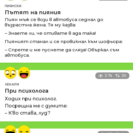
ПИЯНСКИ
Пътят на пияния
Пиян мъж се вози в автобуса седнал до
възрастна жена. Тя му казва:
– Знаете ли, че отивате в ада така!
Пияният станал и се провикнал към шофьора:
– Спрете и ме пуснете да сляза! Объркал съм
автобуса.
3.7k
30
ЛЕКАРИ
При психолога
Ходих при психолог.
Посрещна ме с думите:
– К’во става, луд?