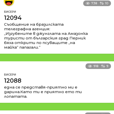
738
10
БИСЕРИ
12094
Съобщение на бразилската
телеграфна агенция:
„Изгубените в джунглата на Амазонка
туристи от българския град Перник
бяха открити по псуващите „на
майка“ папагали.“
918
9
БИСЕРИ
12088
една се представя-приятно ми е
дарина.Като ти е приятно ето ти
лопатата.