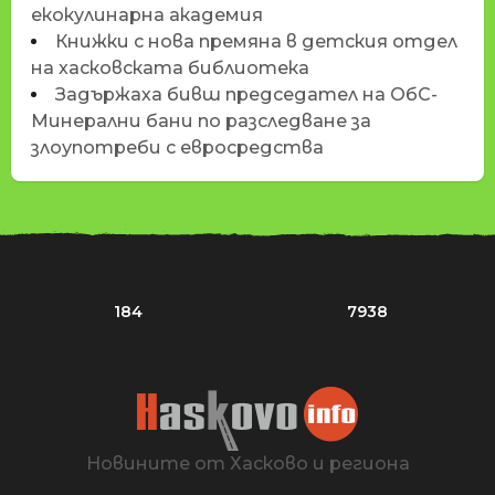
екокулинарна академия
Книжки с нова премяна в детския отдел
на хасковската библиотека
Задържаха бивш председател на ОбС-
Минерални бани по разследване за
злоупотреби с евросредства
184
7938
Новините от Хасково и региона