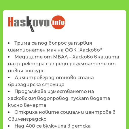
НОВИНИТЕ НА
HASKOVO.INFO
Трима са под въпрос за първия
шампионатен мач на ОФК „Хасково“
Медиците от МБАЛ – Хасково в защита
на директора си преди резултатите от
новия конкурс
Димитровград отново стана
бригадирска столица
Продължава изместването на
хасковския водопровод, пускат водата
късно вечерта
Откриха новите социални центрове в
Свиленградско
Над 400 се включиха в детска