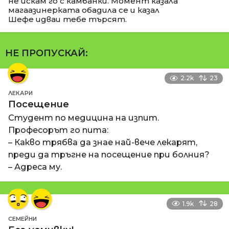
не искам го с камбанки. Момент казала
магаазинерката обадила се и казал
Шефе идваи тебе търсят.
НЕ ПРОПУСКАЙ:
2.2k
23
ЛЕКАРИ
Посещение
Студент по медицина на изпит.
Професорът го пита:
– Какво трябва да знае най-вече лекарят,
преди да тръгне на посещение при болния?
– Адреса му.
1.9k
28
СЕМЕЙНИ