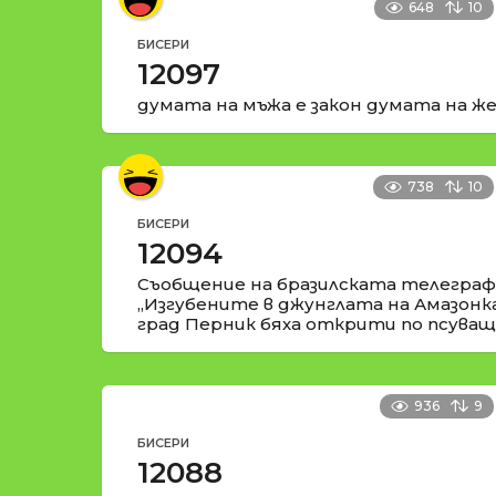
648
10
БИСЕРИ
12097
думата на мъжа е закон думата на же
738
10
БИСЕРИ
12094
Съобщение на бразилската телеграфн
„Изгубените в джунглата на Амазонк
град Перник бяха открити по псуващи
936
9
БИСЕРИ
12088