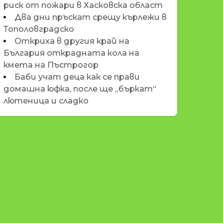
риск от пожари в Хасковска област
Два дни пръскат срещу кърлежи в
Тополовградско
Откриха в другия край на
България открадната кола на
кмета на Пъстрогор
Баби учат деца как се прави
домашна юфка, после ще „бъркат“
лютеница и сладко