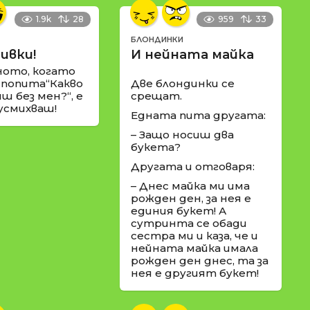
1.9k
28
959
33
БЛОНДИНКИ
ивки!
И нейната майка
ното, когато
 попита“Какво
Две блондинки се
ш без мен?“, е
срещат.
 усмихваш!
Едната пита другата:
– Защо носиш два
букета?
Другата и отговаря:
– Днес майка ми има
рожден ден, за нея е
единия букет! А
сутринта се обади
сестра ми и каза, че и
нейната майка имала
рожден ден днес, та за
нея е другият букет!