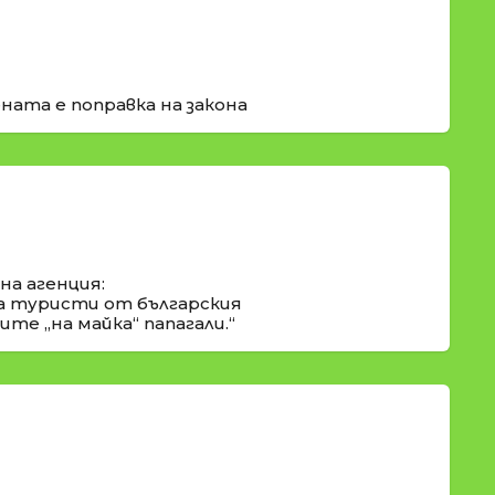
ната е поправка на закона
а агенция:
а туристи от българския
те „на майка“ папагали.“