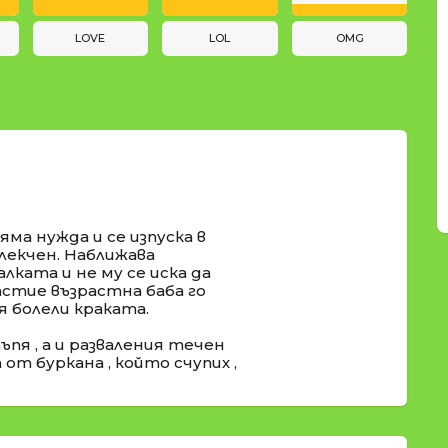
LOVE
LOL
OMG
яма нужда и се изпуска в
блекчен. Наближава
алката и не му се иска да
щастие възрастна баба го
 болели краката.
пя , а и разваления течен
от буркана , който счупих ,