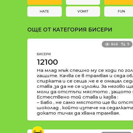
и
t
i
HATE
VOMIT
FUN
o
ОЩЕ ОТ КАТЕГОРИЯ
БИСЕРИ
n
846
9
БИСЕРИ
12100
На млад мъж спешно му се ходи по гол
гащите. Качва се в трамвая и сяда о
спирката и се сеща ,че е е омацал сед
става ,за да не се изложи. За негово 
моли да отстъпи мястото , защото я
Естествено той става и казва :
– Бабо , не само мястото ще ви отстъ
шоколад , който изтече на седалката 
докато тичах да хвана трамвая.