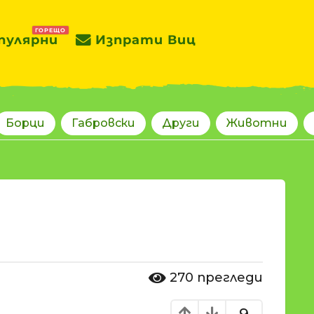
ГОРЕЩО
пулярни
Изпрати Виц
Борци
Габровски
Други
Животни
270
прегледи