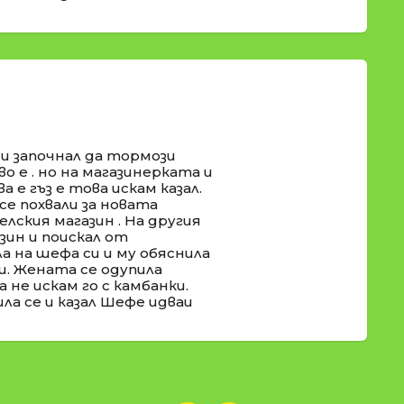
 и започнал да тормози
во е . но на магазинерката и
а е гъз е това искам казал.
се похвали за новата
селския магазин . На другия
ин и поискал от
а на шефа си и му обяснила
и. Жената се одупила
 не искам го с камбанки.
ла се и казал Шефе идваи