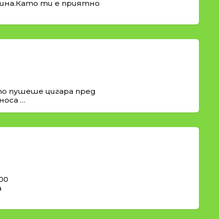
рина.Като ти е приятно
о пушеше цигара пред
носа …
00
а