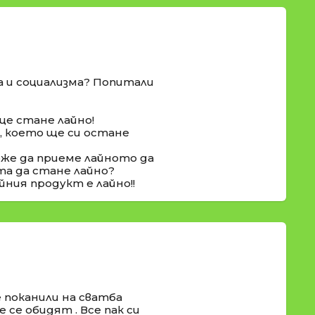
а и социализма? Попитали
ще стане лайно!
о, което ще си остане
оже да приеме лайното да
та да стане лайно?
йния продукт е лайно!!
 поканили на сватба
 се обидят . Все пак си