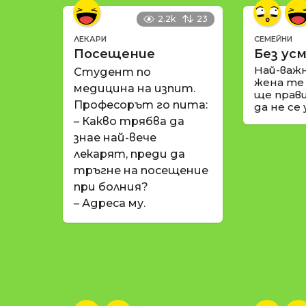
2.2k
23
ЛЕКАРИ
СЕМЕЙНИ
Посещение
Без усм
Най-важ
Студент по
жена те
медицина на изпит.
ще прави
Професорът го пита:
да не се
– Какво трябва да
знае най-вече
лекарят, преди да
тръгне на посещение
при болния?
– Адреса му.