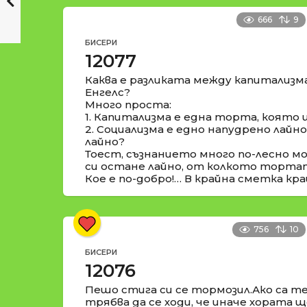
666
9
БИСЕРИ
12077
Каква е разликата между капитализм
Енгелс?
Много проста:
1. Капитализма е една торта, която 
2. Социализма е едно напудрено лайн
лайно?
Тоест, съзнанието много по-лесно м
си остане лайно, от колкото торта
Кое е по-добро!… В крайна сметка кра
756
10
БИСЕРИ
12076
Пешо стига си се тормозил.Ако са те
трябва да се ходи, че иначе хората ще