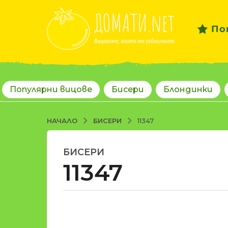
По
Популярни вицове
Бисери
Блондинки
БИСЕРИ
НАЧАЛО
11347
БИСЕРИ
1
11347
8
г
о
д
о
и
т
н
d