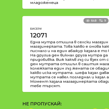
младоженеца
648
9
БИСЕРИ
12071
Една мутра отишла в селски магазин
магазинерката. Това какво е онова как
писнало и на един абажур казала е то в
На другиа ден викнал друга мутра да 
придобивка. Виж какъв гъз си взех от 
ден мутрата отишъл в саштия магаз
колежката един гъз жената се обадил
какво иска мутрата . шефа казал дава
мутрата се навел погледнал и казал аа
Момент казала магаазинерката обади
тебе търсят.
НЕ ПРОПУСКАЙ: