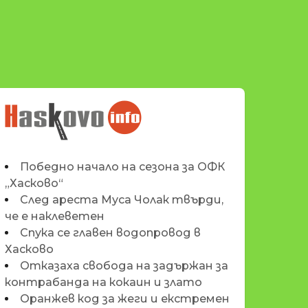
НОВИНИТЕ НА
HASKOVO.INFO
Победно начало на сезона за ОФК
„Хасково“
След ареста Муса Чолак твърди,
че е наклеветен
Спука се главен водопровод в
Хасково
Отказаха свобода на задържан за
контрабанда на кокаин и злато
Оранжев код за жеги и екстремен