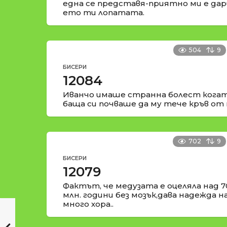
една се представя-приятно ми е да
ето ти лопатата.
504
9
БИСЕРИ
12084
Иванчо имаше странна болест когат
баща си почваше да му тече кръв от 
702
9
БИСЕРИ
12079
Фактът, че медузата е оцеляла над 7
млн. години без мозък,дава надежда н
много хора..