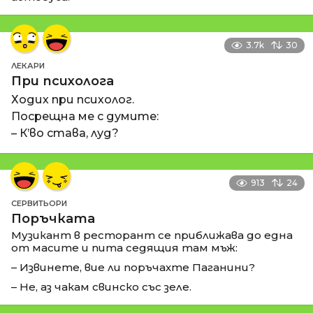
3.7k
30
ЛЕКАРИ
При психолога
Ходих при психолог.
Посрещна ме с думите:
– К’во става, луд?
913
24
СЕРВИТЬОРИ
Поръчката
Музикант в ресторант се приближава до една
от масите и пита седящия там мъж:
– Извинете, вие ли поръчахте Паганини?
– Не, аз чакам свинско със зеле.