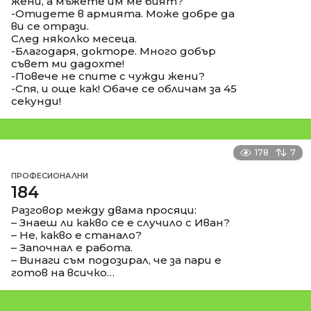
жени, а мъжете им ме бият?
-Отидете в армията. Може добре да
ви се отрази.
След няколко месеца.
-Благодаря, докторе. Много добър
съвет ми дадохте!
-Повече не спите с чужди жени?
-Спя, и още как! Обаче се обличам за 45
секунди!
178
7
ПРОФЕСИОНАЛНИ
184
Разговор между двама просяци:
– Знаеш ли какво се е случило с Иван?
– Не, какво е станало?
– Започнал е работа.
– Винаги съм подозирал, че за пари е
готов на всичко…