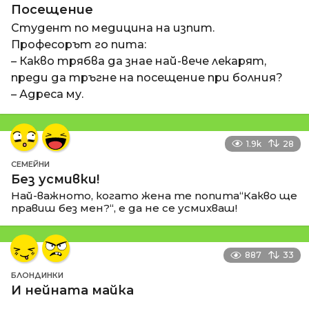
Посещение
Студент по медицина на изпит.
Професорът го пита:
– Какво трябва да знае най-вече лекарят,
преди да тръгне на посещение при болния?
– Адреса му.
1.9k
28
СЕМЕЙНИ
Без усмивки!
Най-важното, когато жена те попита“Какво ще
правиш без мен?“, е да не се усмихваш!
887
33
БЛОНДИНКИ
И нейната майка