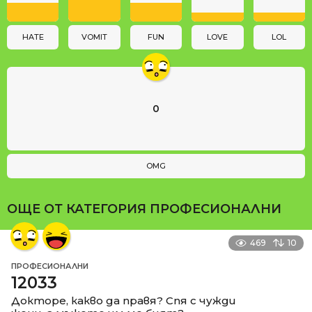
i
o
n
HATE
VOMIT
FUN
LOVE
LOL
0
OMG
ОЩЕ ОТ КАТЕГОРИЯ
ПРОФЕСИОНАЛНИ
469
10
ПРОФЕСИОНАЛНИ
12033
Докторе, какво да правя? Спя с чужди