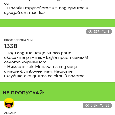
си:
– Положи труповете им под гумите и
излизай от тая кал!
557
8
ПРОФЕСИОНАЛНИ
1338
– Тази година нещо много рано
окосихте ръжта, – казва пристигнал в
селото журналист.
– Нямаше как. Миналата седмица
имаше футболен мач. Нашите
изгубиха, а съдията се скри в полето.
НЕ ПРОПУСКАЙ:
2.2k
23
ЛЕКАРИ