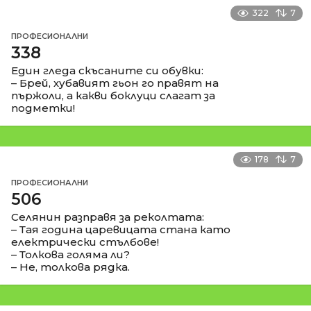
322
7
ПРОФЕСИОНАЛНИ
338
Един гледа скъсаните си обувки:
– Брей, хубавият гьон го правят на
пържоли, а какви боклуци слагат за
подметки!
178
7
ПРОФЕСИОНАЛНИ
506
Селянин разправя за реколтата:
– Тая година царевицата стана като
електрически стълбове!
– Толкова голяма ли?
– Не, толкова рядка.