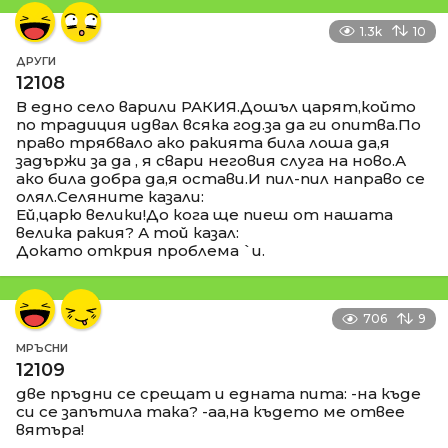
1.3k
10
ДРУГИ
12108
В едно село варили РАКИЯ.Дошъл царят,който
по традиция идвал всяка год.за да ги опитва.По
право трябвало ако ракията била лоша да,я
задържи за да , я свари неговия слуга на ново.А
ако била добра да,я остави.И пил-пил направо се
олял.Селяните казали:
Ей,царю велики!До кога ще пиеш от нашата
велика ракия? А той казал:
Докато открия проблема `и.
706
9
МРЪСНИ
12109
две пръдни се срещат и едната пита: -на къде
си се запътила така? -аа,на където ме отвее
вятъра!