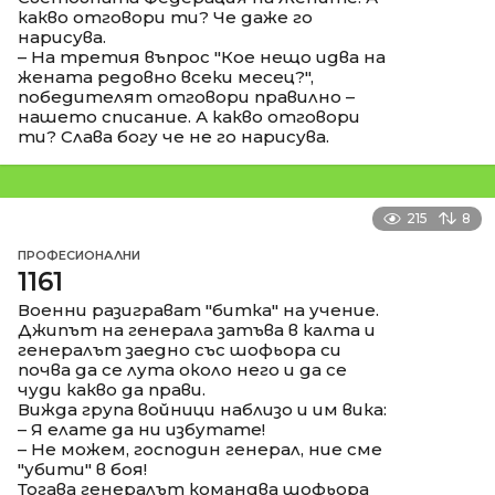
какво отговори ти? Че даже го
нарисува.
– На третия въпрос "Кое нещо идва на
жената редовно всеки месец?",
победителят отговори правилно –
нашето списание. А какво отговори
ти? Слава богу че не го нарисува.
215
8
ПРОФЕСИОНАЛНИ
1161
Военни разиграват "битка" на учение.
Джипът на генерала затъва в калта и
генералът заедно със шофьора си
почва да се лута около него и да се
чуди какво да прави.
Вижда група войници наблизо и им вика:
– Я елате да ни избутате!
– Не можем, господин генерал, ние сме
"убити" в боя!
Тогава генералът командва шофьора