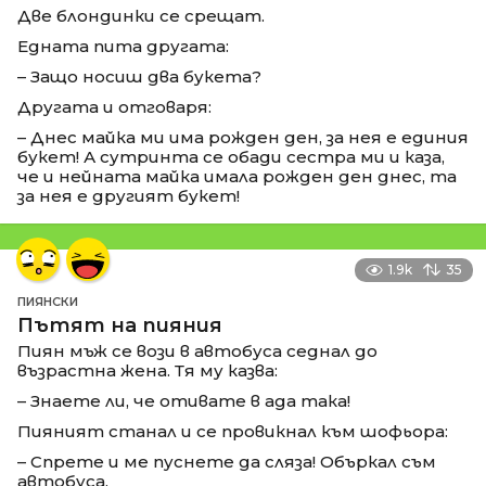
Две блондинки се срещат.
Едната пита другата:
– Защо носиш два букета?
Другата и отговаря:
– Днес майка ми има рожден ден, за нея е единия
букет! А сутринта се обади сестра ми и каза,
че и нейната майка имала рожден ден днес, та
за нея е другият букет!
1.9k
35
ПИЯНСКИ
Пътят на пияния
Пиян мъж се вози в автобуса седнал до
възрастна жена. Тя му казва:
– Знаете ли, че отивате в ада така!
Пияният станал и се провикнал към шофьора:
– Спрете и ме пуснете да сляза! Объркал съм
автобуса.