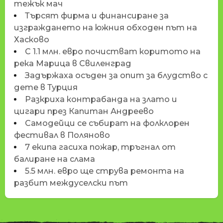
тежък мач
Търсят фирма и финансиране за
изграждането на южния обходен път на
Хасково
С 1.1 млн. евро почистват коритото на
река Марица в Свиленград
Задържаха осъден за опит за блудство с
дете в Турция
Разкриха контрабанда на злато и
цигари през Капитан Андреево
Самодейци се събират на фолклорен
фестивал в Поляново
7 екипа гасиха пожар, тръгнал от
балиране на слама
5.5 млн. евро ще струва ремонта на
разбит междуселски път