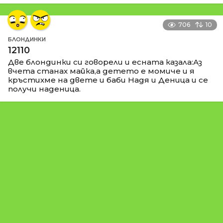
706
10
БЛОНДИНКИ
12110
Две блондинки си говорели и есната казала:Аз
вчета станах майка,а детето е момиче и я
кръстихме на двете и баби Надя и Деница и се
получи наденица.