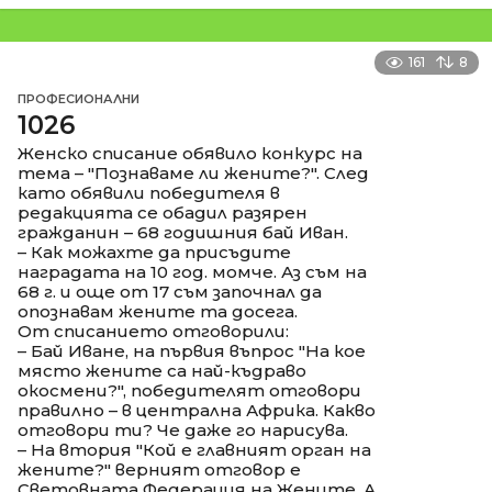
161
8
ПРОФЕСИОНАЛНИ
1026
Женско списание обявило конкурс на
тема – "Познаваме ли жените?". След
като обявили победителя в
редакцията се обадил разярен
гражданин – 68 годишния бай Иван.
– Как можахте да присъдите
наградата на 10 год. момче. Аз съм на
68 г. и още от 17 съм започнал да
опознавам жените та досега.
От списанието отговорили:
– Бай Иване, на първия въпрос "На кое
място жените са най-къдраво
окосмени?", победителят отговори
правилно – в централна Африка. Какво
отговори ти? Че даже го нарисува.
– На втория "Кой е главният орган на
жените?" верният отговор е
Световната Федерация на Жените. А