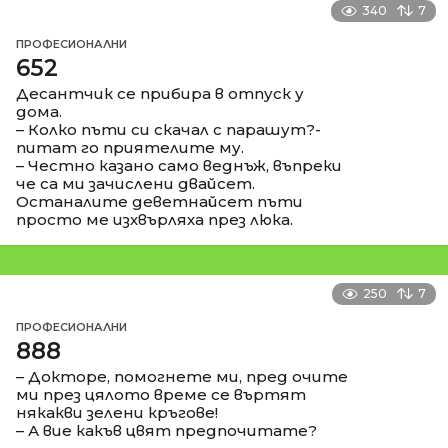
340
7
ПРОФЕСИОНАЛНИ
652
Десантчик се прибира в отпуск у
дома.
– Колко пъти си скачал с парашут?-
питат го приятелите му.
– Честно казано само веднъж, въпреки
че са ми зачислени двайсет.
Останалите деветнайсет пъти
просто ме изхвърляха през люка.
250
7
ПРОФЕСИОНАЛНИ
888
– Докторе, помогнете ми, пред очите
ми през цялото време се въртят
някакви зелени кръгове!
– А вие какъв цвят предпочитате?