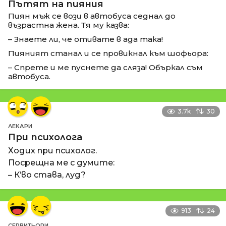
Пътят на пияния
Пиян мъж се вози в автобуса седнал до
възрастна жена. Тя му казва:
– Знаете ли, че отивате в ада така!
Пияният станал и се провикнал към шофьора:
– Спрете и ме пуснете да сляза! Объркал съм
автобуса.
3.7k
30
ЛЕКАРИ
При психолога
Ходих при психолог.
Посрещна ме с думите:
– К’во става, луд?
913
24
СЕРВИТЬОРИ