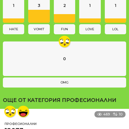
1
3
2
1
1
t
i
o
n
HATE
VOMIT
FUN
LOVE
LOL
0
OMG
ОЩЕ ОТ КАТЕГОРИЯ
ПРОФЕСИОНАЛНИ
469
10
ПРОФЕСИОНАЛНИ