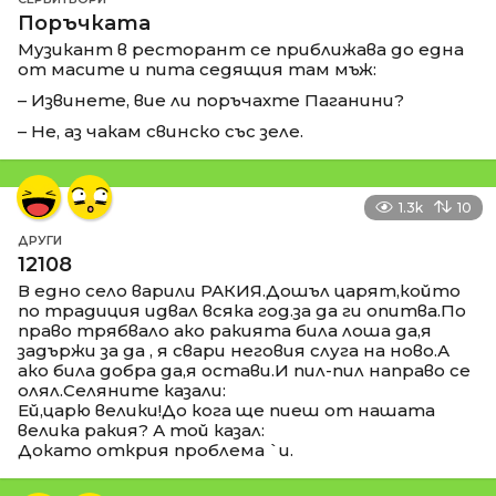
Поръчката
Музикант в ресторант се приближава до една
от масите и пита седящия там мъж:
– Извинете, вие ли поръчахте Паганини?
– Не, аз чакам свинско със зеле.
1.3k
10
ДРУГИ
12108
В едно село варили РАКИЯ.Дошъл царят,който
по традиция идвал всяка год.за да ги опитва.По
право трябвало ако ракията била лоша да,я
задържи за да , я свари неговия слуга на ново.А
ако била добра да,я остави.И пил-пил направо се
олял.Селяните казали:
Ей,царю велики!До кога ще пиеш от нашата
велика ракия? А той казал:
Докато открия проблема `и.