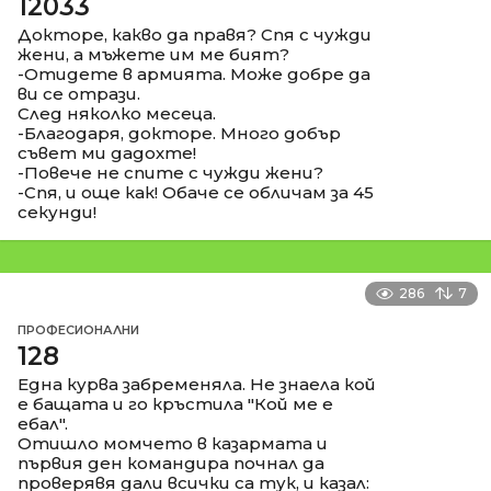
12033
Докторе, какво да правя? Спя с чужди
жени, а мъжете им ме бият?
-Отидете в армията. Може добре да
ви се отрази.
След няколко месеца.
-Благодаря, докторе. Много добър
съвет ми дадохте!
-Повече не спите с чужди жени?
-Спя, и още как! Обаче се обличам за 45
секунди!
286
7
ПРОФЕСИОНАЛНИ
128
Една курва забременяла. Не знаела кой
е бащата и го кръстила "Кой ме е
ебал".
Отишло момчето в казармата и
първия ден командира почнал да
проверявя дали всички са тук, и казал: