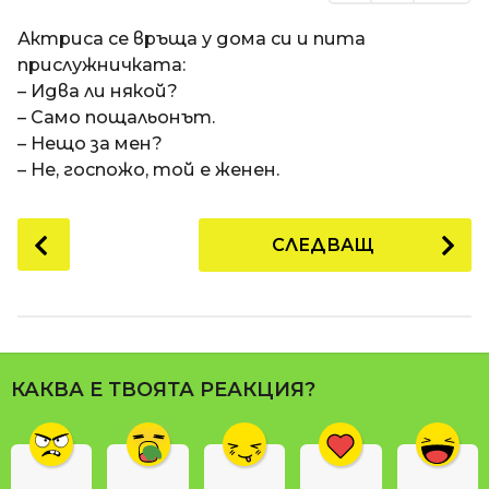
Актриса се връща у дома си и пита
прислужничката:
– Идва ли някой?
– Само пощальонът.
– Нещо за мен?
– Не, госпожо, той е женен.
P
СЛЕДВАЩ
o
s
t
P
a
КАКВА Е ТВОЯТА РЕАКЦИЯ?
g
i
n
a