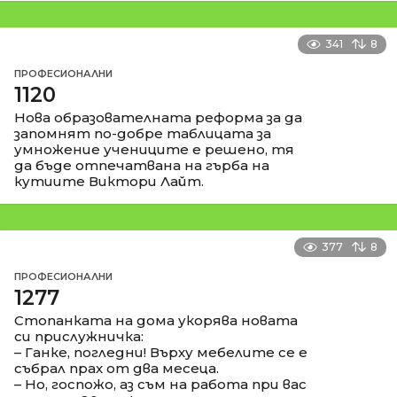
341
8
ПРОФЕСИОНАЛНИ
1120
Нова образователната реформа за да
запомнят по-добре таблицата за
умножение учениците е решено, тя
да бъде отпечатвана на гърба на
кутиите Виктори Лайт.
377
8
ПРОФЕСИОНАЛНИ
1277
Стопанката на дома укорява новата
си прислужничка:
– Ганке, погледни! Върху мебелите се е
събрал прах от два месеца.
– Но, госпожо, аз съм на работа при вас