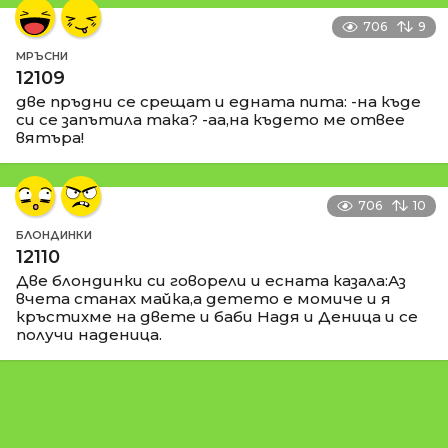
706
9
МРЪСНИ
12109
две пръдни се срещат и едната пита: -на къде
си се запътила така? -аа,на където ме отвее
вятъра!
706
10
БЛОНДИНКИ
12110
Две блондинки си говорели и есната казала:Аз
вчета станах майка,а детето е момиче и я
кръстихме на двете и баби Надя и Деница и се
получи наденица.