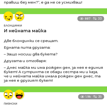
правиш без мен?“, е да не се усмихваш!
887
33
БЛОНДИНКИ
И нейната майка
Две блондинки се срещат.
Едната пита другата:
– Защо носиш два букета?
Другата и отговаря:
– Днес майка ми има рожден ден, за нея е единия
букет! А сутринта се обади сестра ми и каза,
че и нейната майка имала рожден ден днес, та
за нея е другият букет!
1.9k
35
ПИЯНСКИ