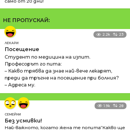
само от 20 дни!
НЕ ПРОПУСКАЙ:
2.2k
23
ЛЕКАРИ
Посещение
Студент по медицина на изпит.
Професорът го пита:
– Какво трябва да знае най-вече лекарят,
преди да тръгне на посещение при болния?
– Адреса му.
1.9k
28
СЕМЕЙНИ
Без усмивки!
Най-важното, когато жена те попита“Какво ще