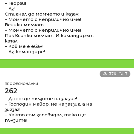
– Георги!
– Аз!
Стигнал до момчето и казал:
– Момчето с неприлично име!
Всички мълчат.
– Момчето с неприлично име!
Пак всички мълчат. И командирът
казал:
– Кой ме е ебал!
– Аз, командире!
376
7
ПРОФЕСИОНАЛНИ
262
– Днес ще пълзите на загзиг!
– Господин майор, не на загзиг, а на
зигзаг!
– Както съм заповядал, така ще
пълзите!