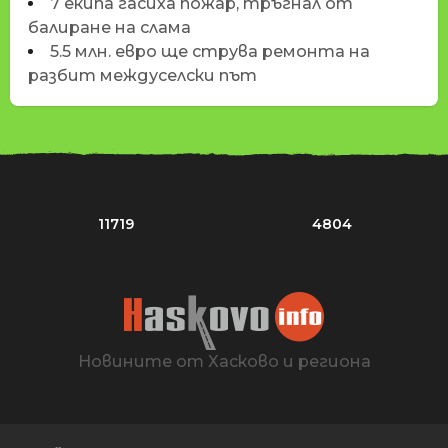
7 екипа гасиха пожар, тръгнал от
балиране на слама
5.5 млн. евро ще струва ремонта на
разбит междуселски път
11719
4804
Новините от Хасково и региона