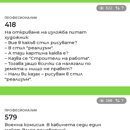
322
7
ПРОФЕСИОНАЛНИ
418
На откриване на изложба питат
художник:
– Вие в какъв стил рисувате?
– В стил "реализъм".
– А тази картина каква е?
– Казва се "Строители на работа".
– Тогава защо всички са налягали по
земята и нищо не правят?
– Нали ви казах – рисувам в стил
"реализъм".
268
7
ПРОФЕСИОНАЛНИ
579
Военна комисия. В кабинета седи един
майор. Влиза донаборник.