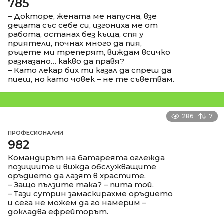
785
– Докторе, жената ме напусна, взе
децата със себе си, изгониха ме от
работа, останах без къща, спя у
приятели, почнах много да пия,
ръцете ми треперят, виждам всичко
размазано… какво да правя?
– Като лекар бих ти казал да спреш да
пиеш, но като човек – не те съветвам.
286
7
ПРОФЕСИОНАЛНИ
982
Командирът на батареята оглежда
позициите и вижда обслужващите
оръдието да лазят в храстите.
– Защо пълзите така? – пита той.
– Тази сутрин замаскирахме оръдието
и сега не можем да го намерим –
докладва ефрейторът.