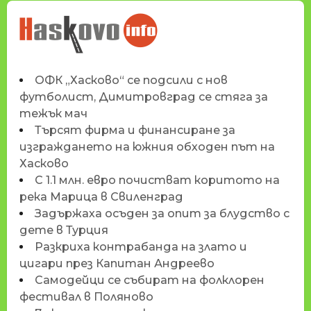
НОВИНИТЕ НА
HASKOVO.INFO
ОФК „Хасково“ се подсили с нов
футболист, Димитровград се стяга за
тежък мач
Търсят фирма и финансиране за
изграждането на южния обходен път на
Хасково
С 1.1 млн. евро почистват коритото на
река Марица в Свиленград
Задържаха осъден за опит за блудство с
дете в Турция
Разкриха контрабанда на злато и
цигари през Капитан Андреево
Самодейци се събират на фолклорен
фестивал в Поляново