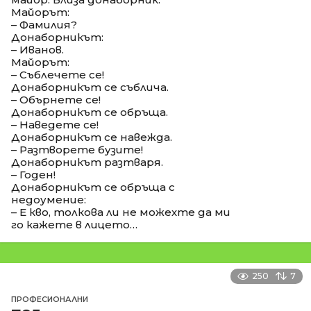
Майорът:
– Фамилия?
Донаборникът:
– Иванов.
Майорът:
– Съблечете се!
Донаборникът се съблича.
– Обърнете се!
Донаборникът се обръща.
– Наведете се!
Донаборникът се навежда.
– Разтворете бузите!
Донаборникът разтваря.
– Годен!
Донаборникът се обръща с
недоумение:
– Е кво, толкова ли не можехте да ми
го кажете в лицето…
250
7
ПРОФЕСИОНАЛНИ