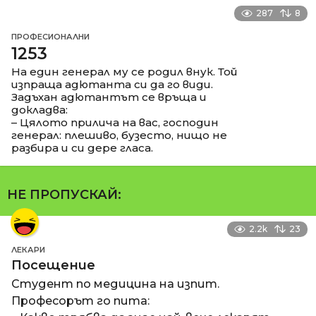
287
8
ПРОФЕСИОНАЛНИ
1253
На един генерал му се родил внук. Той
изпраща адютанта си да го види.
Задъхан адютантът се връща и
докладва:
– Цялото прилича на вас, господин
генерал: плешиво, бузесто, нищо не
разбира и си дере гласа.
НЕ ПРОПУСКАЙ:
2.2k
23
ЛЕКАРИ
Посещение
Студент по медицина на изпит.
Професорът го пита: