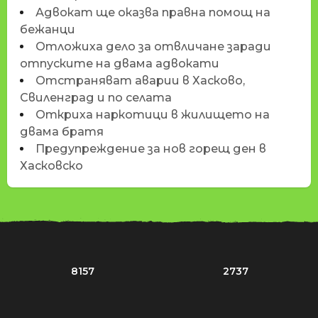
Адвокат ще оказва правна помощ на
бежанци
Отложиха дело за отвличане заради
отпуските на двама адвокати
Отстраняват аварии в Хасково,
Свиленград и по селата
Откриха наркотици в жилището на
двама братя
Предупреждение за нов горещ ден в
Хасковско
8157
2737