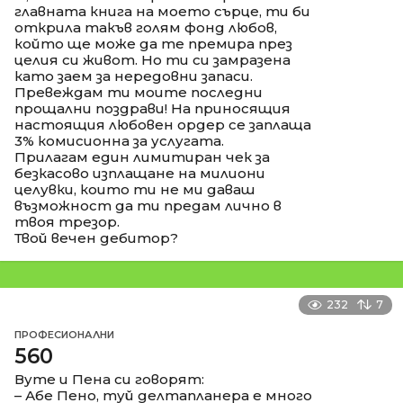
главната книга на моето сърце, ти би
открила такъв голям фонд любов,
който ще може да те премира през
целия си живот. Но ти си замразена
като заем за нередовни запаси.
Превеждам ти моите последни
прощални поздрави! На приносящия
настоящия любовен ордер се заплаща
3% комисионна за услугата.
Прилагам един лимитиран чек за
безкасово изплащане на милиони
целувки, които ти не ми даваш
възможност да ти предам лично в
твоя трезор.
Твой вечен дебитор?
232
7
ПРОФЕСИОНАЛНИ
560
Вуте и Пена си говорят:
– Абе Пено, туй делтапланера е много