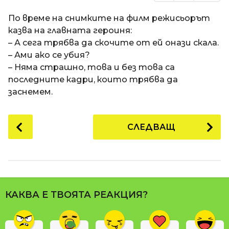
По време на снимките на филм режисьорът
казва на главната героиня:
– А сега трябва да скочите от ей онази скала.
– Ами ако се убия?
– Няма страшно, това и без това са
последните кадри, които трябва да
заснемем.
P
СЛЕДВАЩ
o
s
t
P
a
КАКВА Е ТВОЯТА РЕАКЦИЯ?
g
i
n