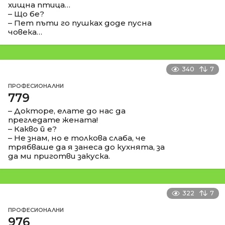
хищна птица…
– Що бе?
– Пет пъти го пушках доде пусна
човека…
340
7
ПРОФЕСИОНАЛНИ
779
– Докторе, елате до нас да
прегледате жената!
– Какво й е?
– Не знам, но е толкова слаба, че
трябваше да я занеса до кухнята, за
да ми приготви закуска.
322
7
ПРОФЕСИОНАЛНИ
976