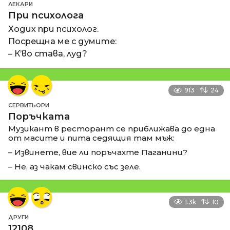
ЛЕКАРИ
При психолога
Ходих при психолог.
Посрещна ме с думите:
– К’во става, луд?
913
24
СЕРВИТЬОРИ
Поръчката
Музикант в ресторант се приближава до една
от масите и пита седящия там мъж:
– Извинете, вие ли поръчахте Паганини?
– Не, аз чакам свинско със зеле.
1.3k
10
ДРУГИ
12108