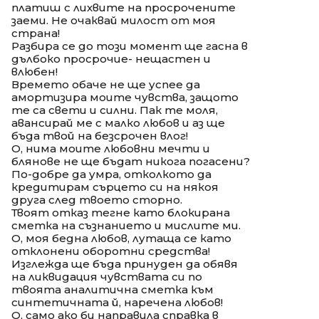
платиш с лихвите на просрочените
заеми. Не очаквай милост от моя
страна!
Разбира се до този момент ще гасна в
дълбоко просрочие- нещастен и
влюбен!
Времето обаче не ще успее да
амортизира моите чувства, защото
те са свети и силни. Пак те моля,
авансирай ме с малко любов и аз ще
бъда твой на безсрочен влог!
О, нима моите любовни мечти и
блянове не ще бъдат никога погасени?
По-добре да умра, отколкото да
кредитирам сърцето си на някоя
друга след твоето сторно.
Твоят отказ тегне като блокирана
сметка на съзнанието и мислите ми.
О, моя бедна любов, лутаща се като
отклонени оборотни средства!
Изглежда ще бъда принуден да обявя
на ликвидация чувствата си по
твоята аналитична сметка към
синтетичната й, наречена любов!
О, само ако би направила справка в