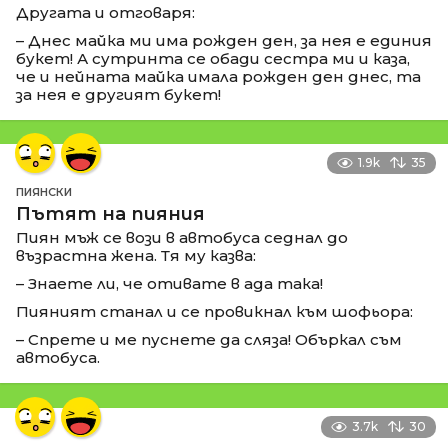
Другата и отговаря:
– Днес майка ми има рожден ден, за нея е единия
букет! А сутринта се обади сестра ми и каза,
че и нейната майка имала рожден ден днес, та
за нея е другият букет!
1.9k
35
ПИЯНСКИ
Пътят на пияния
Пиян мъж се вози в автобуса седнал до
възрастна жена. Тя му казва:
– Знаете ли, че отивате в ада така!
Пияният станал и се провикнал към шофьора:
– Спрете и ме пуснете да сляза! Объркал съм
автобуса.
3.7k
30