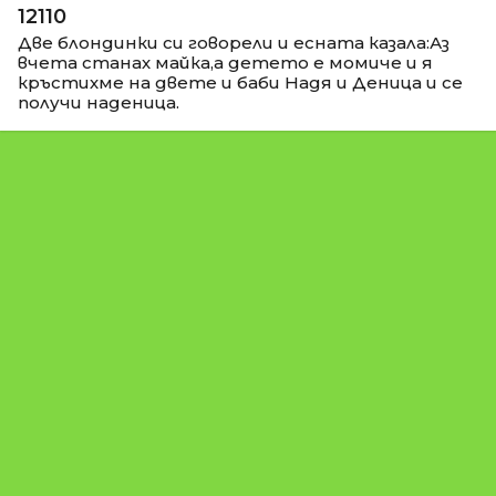
12110
Две блондинки си говорели и есната казала:Аз
вчета станах майка,а детето е момиче и я
кръстихме на двете и баби Надя и Деница и се
получи наденица.