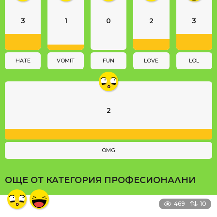
a
3
1
0
2
3
t
i
o
n
HATE
VOMIT
FUN
LOVE
LOL
2
OMG
ОЩЕ ОТ КАТЕГОРИЯ
ПРОФЕСИОНАЛНИ
469
10