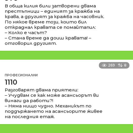
В обща килия били затворени двама
престъпници – единият за кражба на
крава, а другият за кражба на часовник.
По някое време този, които бил
откраднал кравата се помайтапил:
– Колко е часът?
– Стана време да доиш кравата! –
отговорил другият.
269
8
ПРОФЕСИОНАЛНИ
1110
Разговарят двама приятели:
– Учудвам се как може асансьорът ви
винаги да работи?!
– Няма нищо чудно. Механикът по
поддържането на асансьорите живее
на последния етаж.