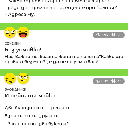
– Какво трябва да знае най-вече лекарят,
преди да тръгне на посещение при болния?
– Адреса му.
1.9k
28
СЕМЕЙНИ
Без усмивки!
Най-важното, когато жена те попита“Какво ще
правиш без мен?“, е да не се усмихваш!
887
33
БЛОНДИНКИ
И нейната майка
Две блондинки се срещат.
Едната пита другата:
– Защо носиш два букета?