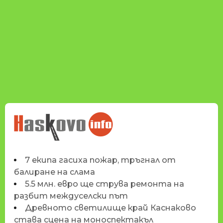
НОВИНИТЕ НА
HASKOVO.INFO
7 екипа гасиха пожар, тръгнал от
балиране на слама
5.5 млн. евро ще струва ремонта на
разбит междуселски път
Древното светилище край Каснаково
става сцена на моноспектакъл