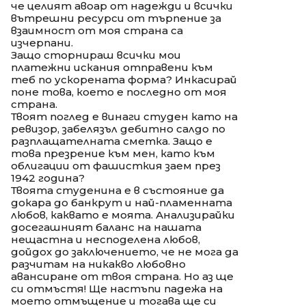
че целият авоар от надежди и всички
вътрешни ресурси от търпение за
взаимност от моя страна са
изчерпани.
Защо сторнираш всички мои
платежни искания отправени към
теб по ускорената форма? Инкасирай
поне това, което е последно от моя
страна.
Твоят поглед е винаги студен като на
ревизор, забелязъл дебитно салдо по
разплащателната сметка. Защо е
това презрение към мен, като към
облигации от фашисткия заем през
1942 година?
Твоята студенина е в състояние да
докара до банкрут и най-пламенната
любов, каквато е моята. Анализирайки
досегашният баланс на нашата
нещастна и несподелена любов,
дойдох до заключението, че не мога да
разчитам на никакво любовно
авансиране от твоя страна. Но аз ще
си отмъстя! Ще настъпи падежа на
моето отмъщение и тогава ще си