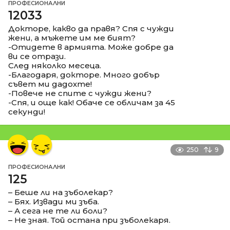
ПРОФЕСИОНАЛНИ
12033
Докторе, какво да правя? Спя с чужди
жени, а мъжете им ме бият?
-Отидете в армията. Може добре да
ви се отрази.
След няколко месеца.
-Благодаря, докторе. Много добър
съвет ми дадохте!
-Повече не спите с чужди жени?
-Спя, и още как! Обаче се обличам за 45
секунди!
250
9
ПРОФЕСИОНАЛНИ
125
– Беше ли на зъболекар?
– Бях. Извади ми зъба.
– А сега не те ли боли?
– Не зная. Той остана при зъболекаря.