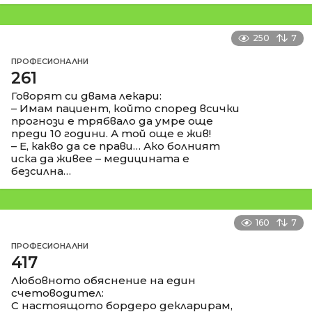
250
7
ПРОФЕСИОНАЛНИ
261
Говорят си двама лекари:
– Имам пациент, който според всички
прогнози е трябвало да умре още
преди 10 години. А той още е жив!
– Е, какво да се прави… Ако болният
иска да живее – медицината е
безсилна…
160
7
ПРОФЕСИОНАЛНИ
417
Любовното обяснение на един
счетоводител:
С настоящото бордеро декларирам,