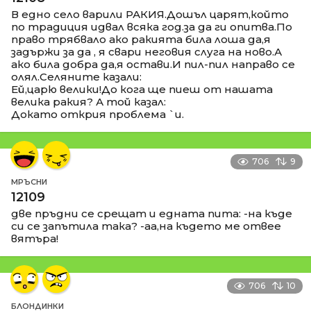
В едно село варили РАКИЯ.Дошъл царят,който
по традиция идвал всяка год.за да ги опитва.По
право трябвало ако ракията била лоша да,я
задържи за да , я свари неговия слуга на ново.А
ако била добра да,я остави.И пил-пил направо се
олял.Селяните казали:
Ей,царю велики!До кога ще пиеш от нашата
велика ракия? А той казал:
Докато открия проблема `и.
706
9
МРЪСНИ
12109
две пръдни се срещат и едната пита: -на къде
си се запътила така? -аа,на където ме отвее
вятъра!
706
10
БЛОНДИНКИ