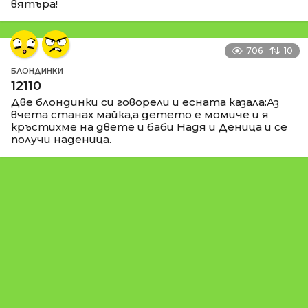
вятъра!
706
10
БЛОНДИНКИ
12110
Две блондинки си говорели и есната казала:Аз
вчета станах майка,а детето е момиче и я
кръстихме на двете и баби Надя и Деница и се
получи наденица.