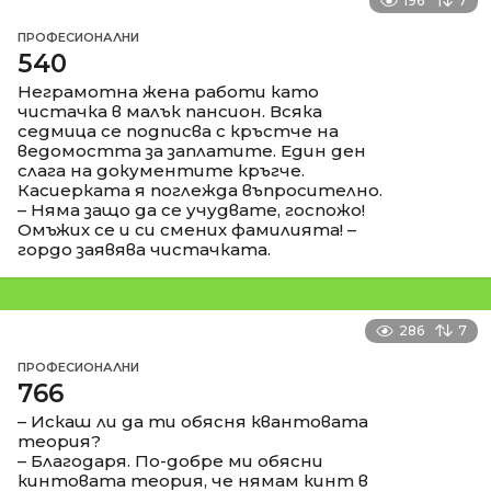
196
7
ПРОФЕСИОНАЛНИ
540
Неграмотна жена работи като
чистачка в малък пансион. Всяка
седмица се подписва с кръстче на
ведомостта за заплатите. Един ден
слага на документите кръгче.
Касиерката я поглежда въпросително.
– Няма защо да се учудвате, госпожо!
Омъжих се и си смених фамилията! –
гордо заявява чистачката.
286
7
ПРОФЕСИОНАЛНИ
766
– Искаш ли да ти обясня квантовата
теория?
– Благодаря. По-добре ми обясни
кинтовата теория, че нямам кинт в