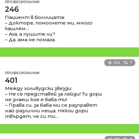
ПРОФЕСИОНАЛНИ
246
Пациент в болницата:
– Докторе, помогнете ми, много
кашлям…
– Аха, а пушите ли?
– Да, ама не помага.
124
7
ПРОФЕСИОНАЛНИ
401
Между холивудски звезди:
– Не се представяй за лейди! Ти дори
не знаеш коя е баба ти!
– Права си, за баба ми се разправят
най-различни неща. Някои дори
твърдят, че си ти…