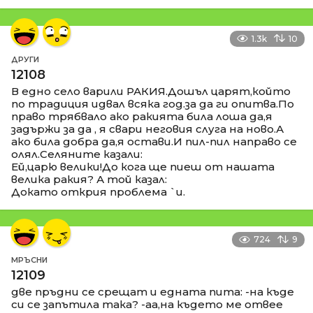
1.3k
10
ДРУГИ
12108
В едно село варили РАКИЯ.Дошъл царят,който
по традиция идвал всяка год.за да ги опитва.По
право трябвало ако ракията била лоша да,я
задържи за да , я свари неговия слуга на ново.А
ако била добра да,я остави.И пил-пил направо се
олял.Селяните казали:
Ей,царю велики!До кога ще пиеш от нашата
велика ракия? А той казал:
Докато открия проблема `и.
724
9
МРЪСНИ
12109
две пръдни се срещат и едната пита: -на къде
си се запътила така? -аа,на където ме отвее