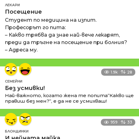
ЛЕКАРИ
Посещение
Студент по медицина на изпит.
Професорът го пита:
– Какво трябва да знае най-вече лекарят,
преди да тръгне на посещение при болния?
– Адреса му.
1.9k
28
СЕМЕЙНИ
Без усмивки!
Най-важното, когато жена те попита“Какво ще
правиш без мен?“, е да не се усмихваш!
959
33
БЛОНДИНКИ
И нейната майка