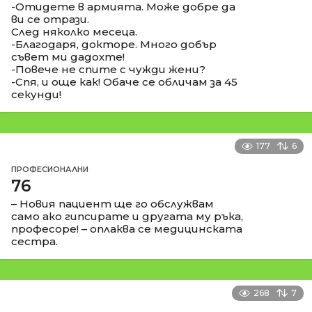
-Отидете в армията. Може добре да
ви се отрази.
След няколко месеца.
-Благодаря, докторе. Много добър
съвет ми дадохте!
-Повече не спите с чужди жени?
-Спя, и още как! Обаче се обличам за 45
секунди!
177
6
ПРОФЕСИОНАЛНИ
76
– Новия пациент ще го обслужвам
само ако гипсирате и другата му ръка,
професоре! – оплаква се медицинската
сестра.
268
7