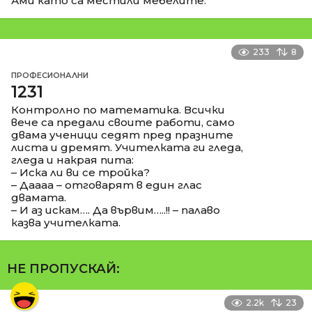
Ами като са местили мебелите.
233
8
ПРОФЕСИОНАЛНИ
1231
Контролно по математика. Всички
вече са предали своите работи, само
двама ученици седят пред празните
листа и дремят. Учителката ги гледа,
гледа и накрая пита:
– Иска ли ви се тройка?
– Даааа – отговарят в един глас
двамата.
– И аз искам…. Да вървим…..!! – палаво
казва учителката.
НЕ ПРОПУСКАЙ:
2.2k
23