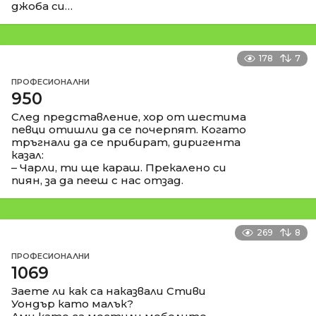
джоба си…
178
7
ПРОФЕСИОНАЛНИ
950
След представление, хор от шестима
певци отишли да се почерпят. Когато
тръгнали да се прибират, диригента
казал:
– Чарли, ти ще караш. Прекалено си
пиян, за да пееш с нас отзад.
269
8
ПРОФЕСИОНАЛНИ
1069
Заете ли как са наказвали Стиви
Уондър като малък?