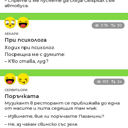
– Спрете и ме пуснете да сляза! Объркал съм
автобуса.
3.7k
30
ЛЕКАРИ
При психолога
Ходих при психолог.
Посрещна ме с думите:
– К’во става, луд?
913
24
СЕРВИТЬОРИ
Поръчката
Музикант в ресторант се приближава до една
от масите и пита седящия там мъж:
– Извинете, вие ли поръчахте Паганини?
– Не, аз чакам свинско със зеле.