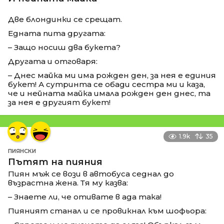
Две блондинки се срещат.
Едната пита другата:
– Защо носиш два букета?
Другата и отговаря:
– Днес майка ми има рожден ден, за нея е единия
букет! А сутринта се обади сестра ми и каза,
че и нейната майка имала рожден ден днес, та
за нея е другият букет!
1.9k
35
ПИЯНСКИ
Пътят на пияния
Пиян мъж се вози в автобуса седнал до
възрастна жена. Тя му казва:
– Знаете ли, че отивате в ада така!
Пияният станал и се провикнал към шофьора: