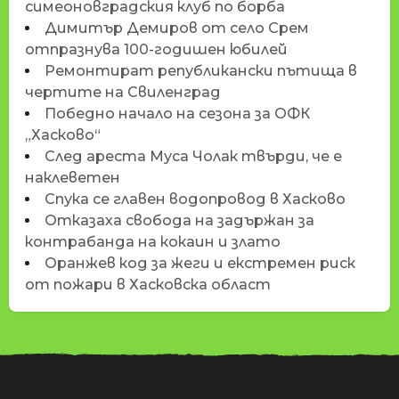
симеоновградския клуб по борба
Димитър Демиров от село Срем
отпразнува 100-годишен юбилей
Ремонтират републикански пътища в
чертите на Свиленград
Победно начало на сезона за ОФК
„Хасково“
След ареста Муса Чолак твърди, че е
наклеветен
Спука се главен водопровод в Хасково
Отказаха свобода на задържан за
контрабанда на кокаин и злато
Оранжев код за жеги и екстремен риск
от пожари в Хасковска област