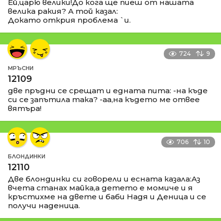
Ей,царю велики!До кога ще пиеш от нашата
велика ракия? А той казал:
Докато открия проблема `и.
724
9
МРЪСНИ
12109
две пръдни се срещат и едната пита: -на къде
си се запътила така? -аа,на където ме отвее
вятъра!
706
10
БЛОНДИНКИ
12110
Две блондинки си говорели и есната казала:Аз
вчета станах майка,а детето е момиче и я
кръстихме на двете и баби Надя и Деница и се
получи наденица.