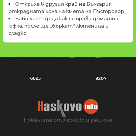
Откриха в другия край на България
открадната кола на кмета на Пъстрогор
Баби учат деца как се прави домашна
юфка, после ще „бъркат“ лютеница и
сладко
6695
9207
Новините от Хасково и региона