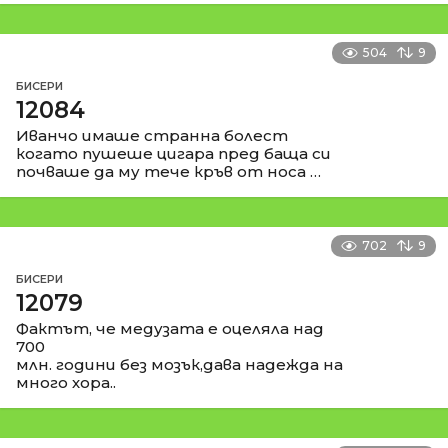
504
9
БИСЕРИ
12084
Иванчо имаше странна болест
когато пушеше цигара пред баща си
почваше да му тече кръв от носа …
702
9
БИСЕРИ
12079
Фактът, че медузата е оцеляла над
700
млн. години без мозък,дава надежда на
много хора..