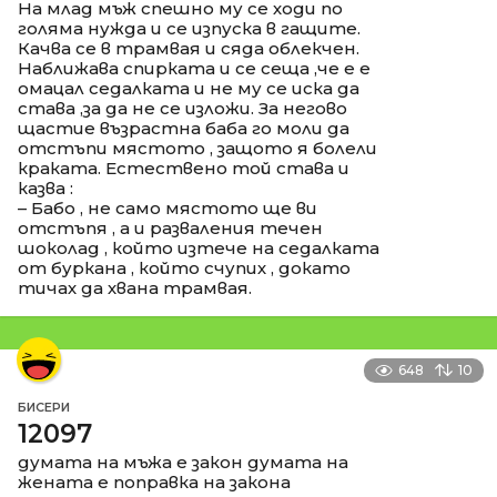
На млад мъж спешно му се ходи по
голяма нужда и се изпуска в гащите.
Качва се в трамвая и сяда облекчен.
Наближава спирката и се сеща ,че е е
омацал седалката и не му се иска да
става ,за да не се изложи. За негово
щастие възрастна баба го моли да
отстъпи мястото , защото я болели
краката. Естествено той става и
казва :
– Бабо , не само мястото ще ви
отстъпя , а и разваления течен
шоколад , който изтече на седалката
от буркана , който счупих , докато
тичах да хвана трамвая.
648
10
БИСЕРИ
12097
думата на мъжа е закон думата на
жената е поправка на закона