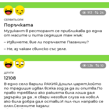
913
24
СЕРВИТЬОРИ
Поръчката
Музикант в ресторант се приближава до една
от масите и пита седящия там мъж:
– Извинете, вие ли поръчахте Паганини?
– Не, аз чакам свинско със зеле.
1.3k
10
ДРУГИ
12108
В едно село варили РАКИЯ.Дошъл царят,който
по традиция идвал всяка год.за да ги опитва.По
право трябвало ако ракията била лоша да,я
задържи за да , я свари неговия слуга на ново.А
ако била добра да,я остави.И пил-пил направо се
олял.Селяните казали: