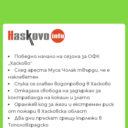
НОВИНИТЕ НА
HASKOVO.INFO
Победно начало на сезона за ОФК
„Хасково“
След ареста Муса Чолак твърди, че е
наклеветен
Спука се главен водопровод в Хасково
Отказаха свобода на задържан за
контрабанда на кокаин и злато
Оранжев код за жеги и екстремен риск
от пожари в Хасковска област
Два дни пръскат срещу кърлежи в
Тополовградско