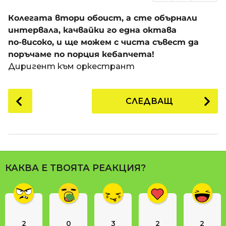
Колегата втори обоист, а сте обърнали
интервала, качвайки го една октава
по-високо, и ще можем с чиста съвест да
поръчаме по порция кебапчета!
Диригент към оркестрант
P
СЛЕДВАЩ
o
s
t
P
a
КАКВА Е ТВОЯТА РЕАКЦИЯ?
g
i
n
a
2
0
3
2
2