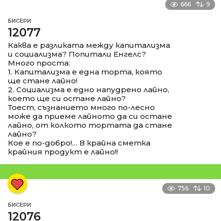
666
9
БИСЕРИ
12077
Каква е разликата между капитализма
и социализма? Попитали Енгелс?
Много проста:
1. Капитализма е една торта, която
ще стане лайно!
2. Социализма е едно напудрено лайно,
което ще си остане лайно?
Тоест, съзнанието много по-лесно
може да приеме лайното да си остане
лайно, от колкото тортата да стане
лайно?
Кое е по-добро!… В крайна сметка
крайния продукт е лайно!!
756
10
БИСЕРИ
12076