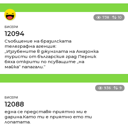
738
10
БИСЕРИ
12094
Съобщение на бразилската
телеграфна агенция:
„Изгубените в джунглата на Амазонка
туристи от българския град Перник
бяха открити по псуващите „на
майка“ папагали.“
936
9
БИСЕРИ
12088
една се представя-приятно ми е
дарина.Като ти е приятно ето ти
лопатата.