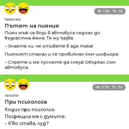
1.9k
35
ПИЯНСКИ
Пътят на пияния
Пиян мъж се вози в автобуса седнал до
възрастна жена. Тя му казва:
– Знаете ли, че отивате в ада така!
Пияният станал и се провикнал към шофьора:
– Спрете и ме пуснете да сляза! Объркал съм
автобуса.
3.7k
30
ЛЕКАРИ
При психолога
Ходих при психолог.
Посрещна ме с думите:
– К’во става, луд?