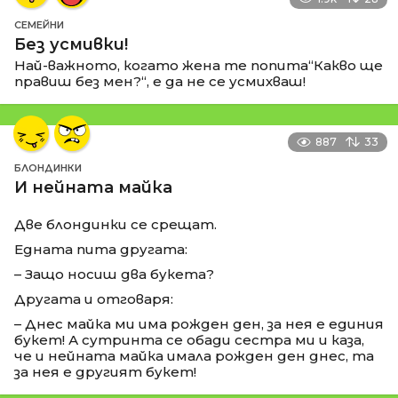
СЕМЕЙНИ
Без усмивки!
Най-важното, когато жена те попита“Какво ще
правиш без мен?“, е да не се усмихваш!
887
33
БЛОНДИНКИ
И нейната майка
Две блондинки се срещат.
Едната пита другата:
– Защо носиш два букета?
Другата и отговаря:
– Днес майка ми има рожден ден, за нея е единия
букет! А сутринта се обади сестра ми и каза,
че и нейната майка имала рожден ден днес, та
за нея е другият букет!