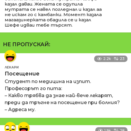
казал даваи. Жената се одупила
мутрата се навел погледнал и казал аа
не искам го с камбанки. Момент казала
магаазинерката обадила се и казал
Шефе идваи тебе търсят.
НЕ ПРОПУСКАЙ:
2.2k
23
ЛЕКАРИ
Посещение
Студент по медицина на изпит.
Професорът го пита:
– Какво трябва да знае най-вече лекарят,
преди да тръгне на посещение при болния?
– Адреса му.
1.9k
28