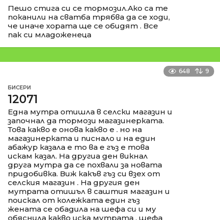
Пешо стига си се тормозил.Ако са те
поканили на сватба трябва да се ходи,
че иначе хората ще се обидят . Все
пак си младоженеца
648
9
БИСЕРИ
12071
Една мутра отишла в селски магазин и
започнал да тормози магазинерката.
Това какво е онова какво е . но на
магазинерката и писнало и на един
абажур казала е то ва е гъз е това
искам казал. На другиа ден викнал
друга мутра да се похвали за новата
придобивка. Виж какъв гъз си взех от
селския магазин . На другия ден
мутрата отишъл в саштия магазин и
поискал от колежката един гъз
жената се обадила на шефа си и му
обяснила какво иска мутрата . шефа