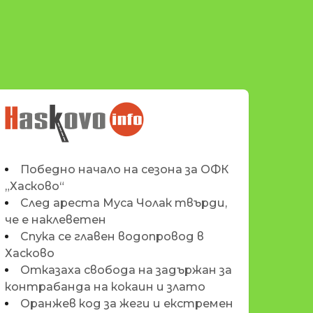
НОВИНИТЕ НА
HASKOVO.INFO
Победно начало на сезона за ОФК
„Хасково“
След ареста Муса Чолак твърди,
че е наклеветен
Спука се главен водопровод в
Хасково
Отказаха свобода на задържан за
контрабанда на кокаин и злато
Оранжев код за жеги и екстремен