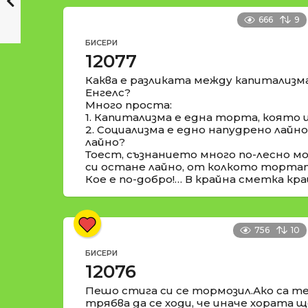
666
9
БИСЕРИ
12077
Каква е разликата между капитализм
Енгелс?
Много проста:
1. Капитализма е една торта, която 
2. Социализма е едно напудрено лайн
лайно?
Тоест, съзнанието много по-лесно м
си остане лайно, от колкото торта
Кое е по-добро!… В крайна сметка кра
756
10
БИСЕРИ
12076
Пешо стига си се тормозил.Ако са те
трябва да се ходи, че иначе хората ще