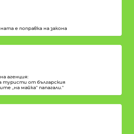
ната е поправка на закона
а агенция:
а туристи от българския
те „на майка“ папагали.“