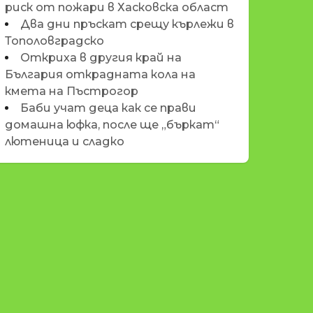
риск от пожари в Хасковска област
Два дни пръскат срещу кърлежи в
Тополовградско
Откриха в другия край на
България открадната кола на
кмета на Пъстрогор
Баби учат деца как се прави
домашна юфка, после ще „бъркат“
лютеница и сладко