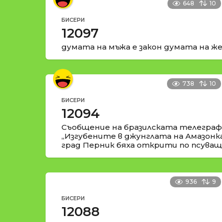
648
10
БИСЕРИ
12097
думата на мъжа е закон думата на же
738
10
БИСЕРИ
12094
Съобщение на бразилската телеграфн
„Изгубените в джунглата на Амазонк
град Перник бяха открити по псуващи
936
9
БИСЕРИ
12088