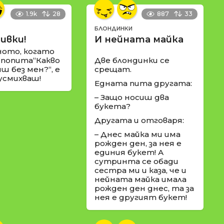
1.9k
28
887
33
БЛОНДИНКИ
ивки!
И нейната майка
ното, когато
 попита“Какво
Две блондинки се
ш без мен?“, е
срещат.
 усмихваш!
Едната пита другата:
– Защо носиш два
букета?
Другата и отговаря:
– Днес майка ми има
рожден ден, за нея е
единия букет! А
сутринта се обади
сестра ми и каза, че и
нейната майка имала
рожден ден днес, та за
нея е другият букет!