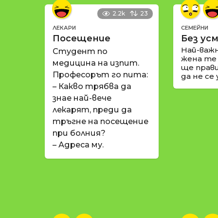
2.2k
23
ЛЕКАРИ
СЕМЕЙНИ
Посещение
Без усм
Най-важ
Студент по
жена те
медицина на изпит.
ще прави
Професорът го пита:
да не се
– Какво трябва да
знае най-вече
лекарят, преди да
тръгне на посещение
при болния?
– Адреса му.