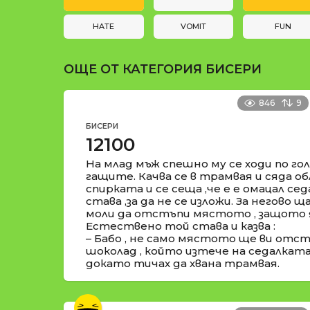
и
t
i
HATE
VOMIT
FUN
o
ОЩЕ ОТ КАТЕГОРИЯ
БИСЕРИ
n
846
9
БИСЕРИ
12100
На млад мъж спешно му се ходи по гол
гащите. Качва се в трамвая и сяда о
спирката и се сеща ,че е е омацал сед
става ,за да не се изложи. За негово 
моли да отстъпи мястото , защото я
Естествено той става и казва :
– Бабо , не само мястото ще ви отстъ
шоколад , който изтече на седалката 
докато тичах да хвана трамвая.