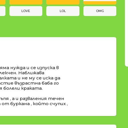
LOVE
LOL
OMG
яма нужда и се изпуска в
блекчен. Наближава
алката и не му се иска да
щастие възрастна баба го
 болели краката.
пя , а и разваления течен
от буркана , който счупих ,