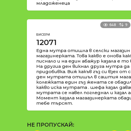
младоженеца
648
9
БИСЕРИ
12071
Една мутра отишла в селски магазин
магазинерката. Това какво е онова как
писнало и на един абажур казала е то в
На другиа ден викнал друга мутра да 
придобивка. Виж какъв гъз си взех от 
ден мутрата отишъл в саштия магаз
колежката един гъз жената се обадил
какво иска мутрата . шефа казал дава
мутрата се навел погледнал и казал аа
Момент казала магаазинерката обади
тебе търсят.
НЕ ПРОПУСКАЙ: