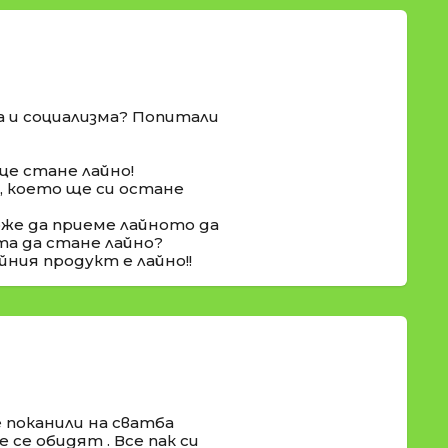
а и социализма? Попитали
ще стане лайно!
о, което ще си остане
оже да приеме лайното да
та да стане лайно?
йния продукт е лайно!!
 поканили на сватба
 се обидят . Все пак си