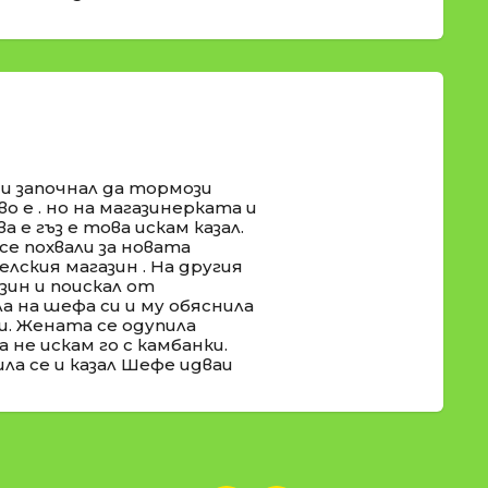
 и започнал да тормози
во е . но на магазинерката и
а е гъз е това искам казал.
се похвали за новата
селския магазин . На другия
ин и поискал от
а на шефа си и му обяснила
и. Жената се одупила
 не искам го с камбанки.
ла се и казал Шефе идваи