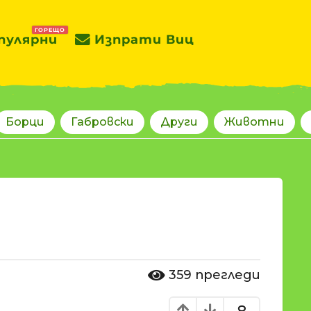
ГОРЕЩО
пулярни
Изпрати Виц
Борци
Габровски
Други
Животни
359
прегледи