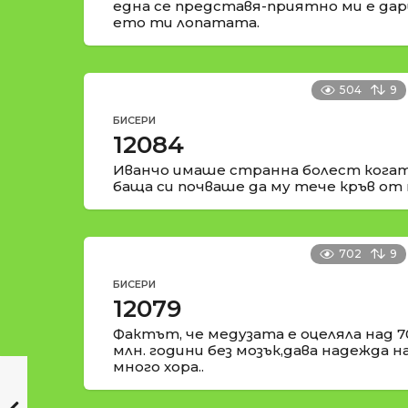
една се представя-приятно ми е да
ето ти лопатата.
504
9
БИСЕРИ
12084
Иванчо имаше странна болест когат
баща си почваше да му тече кръв от 
702
9
БИСЕРИ
12079
Фактът, че медузата е оцеляла над 7
млн. години без мозък,дава надежда н
много хора..