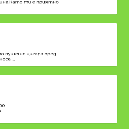
рина.Като ти е приятно
о пушеше цигара пред
носа …
00
а