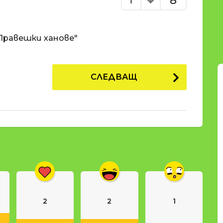
8
Правешки ханове"
СЛЕДВАЩ
2
2
1