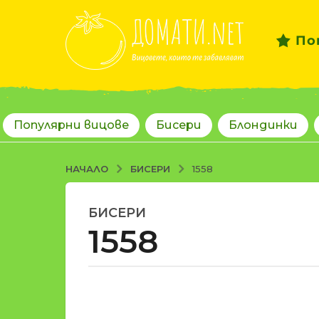
По
Популярни вицове
Бисери
Блондинки
БИСЕРИ
НАЧАЛО
1558
БИСЕРИ
1
1558
8
г
о
д
о
и
т
н
d