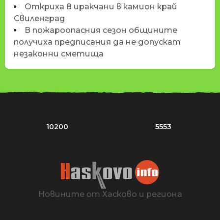
Откриха 8 иракчани в камион край
Свиленград
В пожароопасния сезон общините
получиха предписания да не допускат
незаконни сметища
10200
5553
Новините от Хасково и региона