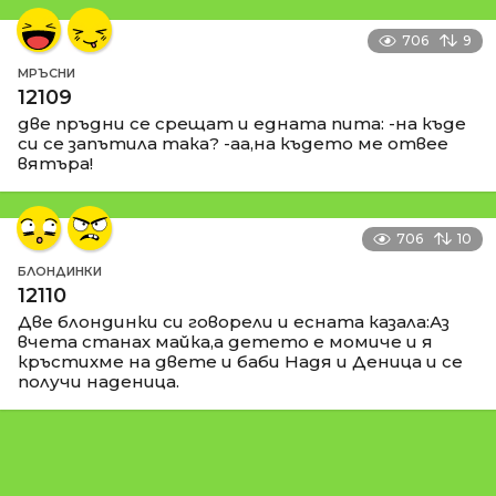
706
9
МРЪСНИ
12109
две пръдни се срещат и едната пита: -на къде
си се запътила така? -аа,на където ме отвее
вятъра!
706
10
БЛОНДИНКИ
12110
Две блондинки си говорели и есната казала:Аз
вчета станах майка,а детето е момиче и я
кръстихме на двете и баби Надя и Деница и се
получи наденица.