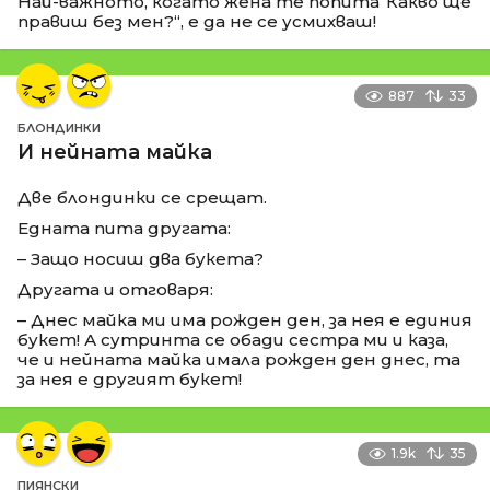
Най-важното, когато жена те попита“Какво ще
правиш без мен?“, е да не се усмихваш!
887
33
БЛОНДИНКИ
И нейната майка
Две блондинки се срещат.
Едната пита другата:
– Защо носиш два букета?
Другата и отговаря:
– Днес майка ми има рожден ден, за нея е единия
букет! А сутринта се обади сестра ми и каза,
че и нейната майка имала рожден ден днес, та
за нея е другият букет!
1.9k
35
ПИЯНСКИ