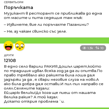
СЕРВИТЬОРИ
Поръчката
Музикант в ресторант се приближава до една
от масите и пита седящия там мъж:
– Извинете, вие ли поръчахте Паганини?
– Не, аз чакам свинско със зеле.
1.3k
10
ДРУГИ
12108
В едно село варили РАКИЯ.Дошъл царят,който
по традиция идвал всяка год.за да ги опитва.По
право трябвало ако ракията била лоша да,я
задържи за да , я свари неговия слуга на ново.А
ако била добра да,я остави.И пил-пил направо се
олял.Селяните казали:
Ей,царю велики!До кога ще пиеш от нашата
велика ракия? А той казал:
Докато открия проблема `и.