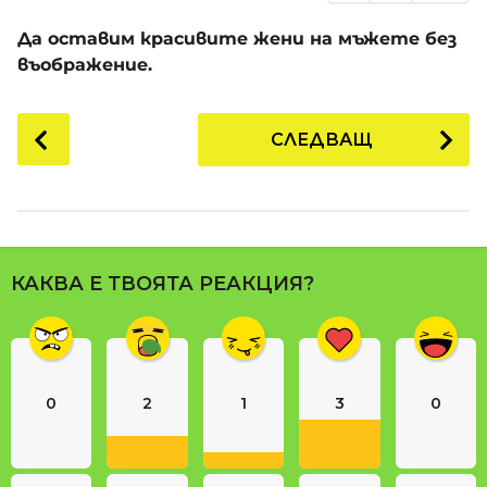
Да оставим красивите жени на мъжете без
въображение.
P
СЛЕДВАЩ
o
s
t
P
a
КАКВА Е ТВОЯТА РЕАКЦИЯ?
g
i
n
a
0
2
1
3
0
t
i
o