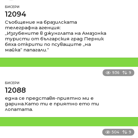
БИСЕРИ
12094
Съобщение на бразилската
телеграфна агенция:
„Изгубените в джунглата на Амазонка
туристи от българския град Перник
бяха открити по псуващите „на
майка“ папагали.“
936
9
БИСЕРИ
12088
една се представя-приятно ми е
дарина.Като ти е приятно ето ти
лопатата.
504
9