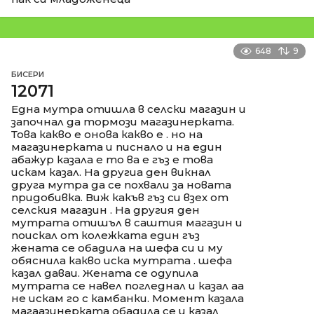
648
9
БИСЕРИ
12071
Една мутра отишла в селски магазин и
започнал да тормози магазинерката.
Това какво е онова какво е . но на
магазинерката и писнало и на един
абажур казала е то ва е гъз е това
искам казал. На другиа ден викнал
друга мутра да се похвали за новата
придобивка. Виж какъв гъз си взех от
селския магазин . На другия ден
мутрата отишъл в саштия магазин и
поискал от колежката един гъз
жената се обадила на шефа си и му
обяснила какво иска мутрата . шефа
казал даваи. Жената се одупила
мутрата се навел погледнал и казал аа
не искам го с камбанки. Момент казала
магаазинерката обадила се и казал