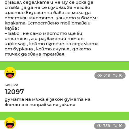
омацал седалката и не му се иска да
става ,за да не се изложи. За негово
щастие възрастна баба го моли да
отстъпи мястото , защото я болели
краката. Естествено той става и
казва :
– Бабо , не само мястото ще ви
отстъпя , а и разваления течен
шоколад , който изтече на седалката
от буркана , който счупих , докато
тичах да хвана трамвая.
648
10
БИСЕРИ
12097
думата на мъжа е закон думата на
жената е поправка на закона
738
10