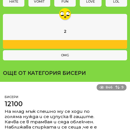
n
HATE
VOMIT
FUN
LOVE
LOL
2
OMG
ОЩЕ ОТ КАТЕГОРИЯ
БИСЕРИ
846
9
БИСЕРИ
12100
На млад мъж спешно му се ходи по
голяма нужда и се изпуска в гащите.
Качва се в трамвая и сяда облекчен.
Наближава спирката и се сеща ,че е е