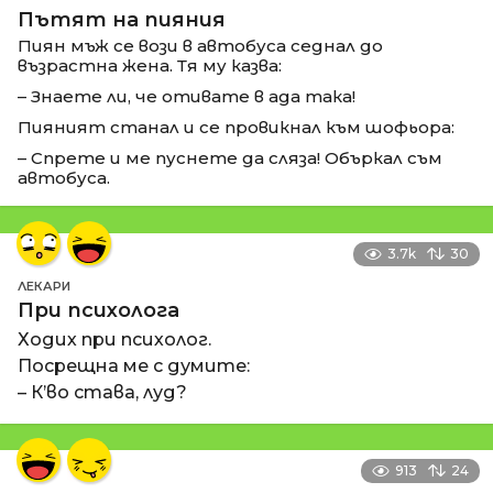
Пътят на пияния
Пиян мъж се вози в автобуса седнал до
възрастна жена. Тя му казва:
– Знаете ли, че отивате в ада така!
Пияният станал и се провикнал към шофьора:
– Спрете и ме пуснете да сляза! Объркал съм
автобуса.
3.7k
30
ЛЕКАРИ
При психолога
Ходих при психолог.
Посрещна ме с думите:
– К’во става, луд?
913
24