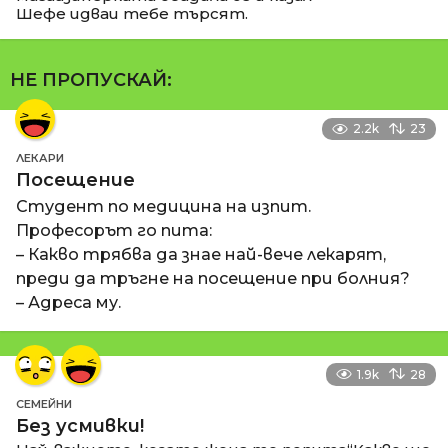
Шефе идваи тебе търсят.
НЕ ПРОПУСКАЙ:
2.2k
23
ЛЕКАРИ
Посещение
Студент по медицина на изпит.
Професорът го пита:
– Какво трябва да знае най-вече лекарят,
преди да тръгне на посещение при болния?
– Адреса му.
1.9k
28
СЕМЕЙНИ
Без усмивки!