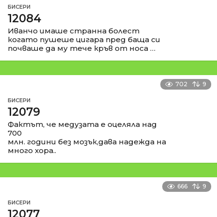
БИСЕРИ
12084
Иванчо имаше странна болест
когато пушеше цигара пред баща си
почваше да му тече кръв от носа …
702
9
БИСЕРИ
12079
Фактът, че медузата е оцеляла над
700
млн. години без мозък,дава надежда на
много хора..
666
9
БИСЕРИ
12077