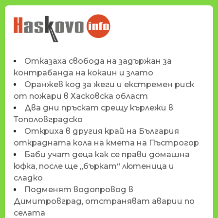
НОВИНИТЕ НА
HASKOVO.INFO
Отказаха свобода на задържан за
контрабанда на кокаин и злато
Оранжев код за жеги и екстремен риск
от пожари в Хасковска област
Два дни пръскат срещу кърлежи в
Тополовградско
Откриха в другия край на България
открадната кола на кмета на Пъстрогор
Баби учат деца как се прави домашна
юфка, после ще „бъркат“ лютеница и
сладко
Подменят водопровод в
Димитровград, отстраняват аварии по
селата