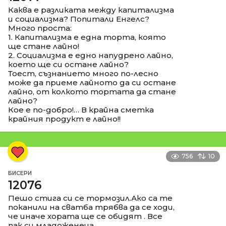
Каква е разликата между капитализма
и социализма? Попитали Енгелс?
Много проста:
1. Капитализма е една торта, която
ще стане лайно!
2. Социализма е едно напудрено лайно,
което ще си остане лайно?
Тоест, съзнанието много по-лесно
може да приеме лайното да си остане
лайно, от колкото тортата да стане
лайно?
Кое е по-добро!… В крайна сметка
крайния продукт е лайно!!
756
10
БИСЕРИ
12076
Пешо стига си се тормозил.Ако са те
поканили на сватба трябва да се ходи,
че иначе хората ще се обидят . Все
пак си младоженеца