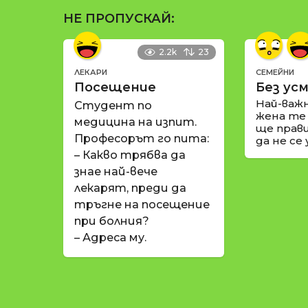
НЕ ПРОПУСКАЙ:
2.2k
23
ЛЕКАРИ
СЕМЕЙНИ
Посещение
Без усм
Най-важ
Студент по
жена те
медицина на изпит.
ще прави
Професорът го пита:
да не се
– Какво трябва да
знае най-вече
лекарят, преди да
тръгне на посещение
при болния?
– Адреса му.