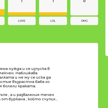
1
1
0
LOVE
LOL
OMG
яма нужда и се изпуска в
блекчен. Наближава
алката и не му се иска да
щастие възрастна баба го
 болели краката.
пя , а и разваления течен
от буркана , който счупих ,