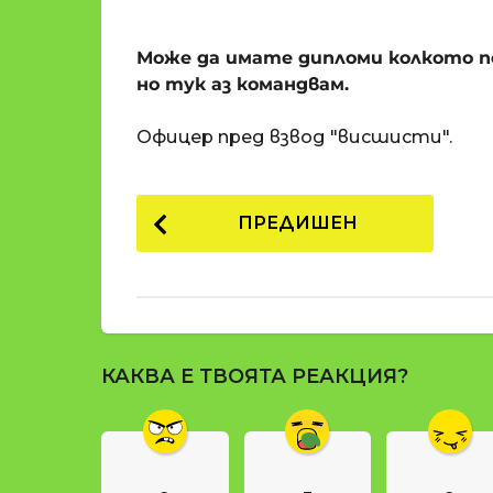
o
и
m
п
Може да имате дипломи колкото п
a
р
t
но тук аз командвам.
i
е
д
Офицер пред взвод "висшисти".
и
1
P
8
ПРЕДИШЕН
г
o
о
s
д
t
и
н
P
и
КАКВА Е ТВОЯТА РЕАКЦИЯ?
a
п
g
р
е
i
д