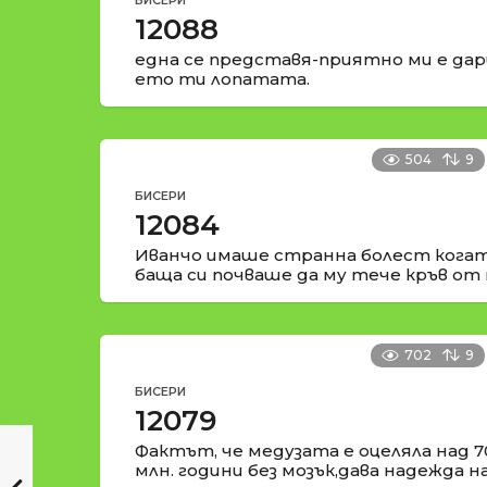
БИСЕРИ
12088
една се представя-приятно ми е да
ето ти лопатата.
504
9
БИСЕРИ
12084
Иванчо имаше странна болест когат
баща си почваше да му тече кръв от 
702
9
БИСЕРИ
12079
Фактът, че медузата е оцеляла над 7
млн. години без мозък,дава надежда н