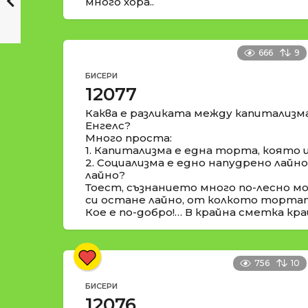
много хора..
666
9
БИСЕРИ
12077
Каква е разликата между капитализм
Енгелс?
Много проста:
1. Капитализма е една торта, която 
2. Социализма е едно напудрено лайн
лайно?
Тоест, съзнанието много по-лесно м
си остане лайно, от колкото торта
Кое е по-добро!… В крайна сметка кра
756
10
БИСЕРИ
12076