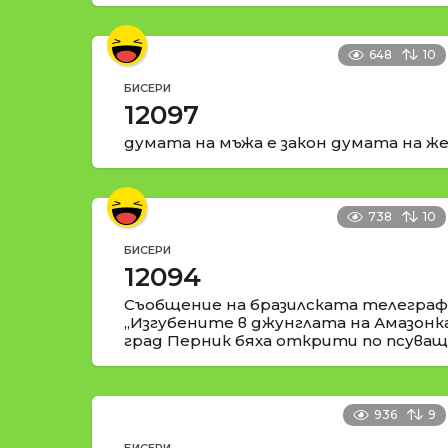
648
10
БИСЕРИ
12097
думата на мъжа е закон думата на же
738
10
БИСЕРИ
12094
Съобщение на бразилската телеграфн
„Изгубените в джунглата на Амазонк
град Перник бяха открити по псуващи
936
9