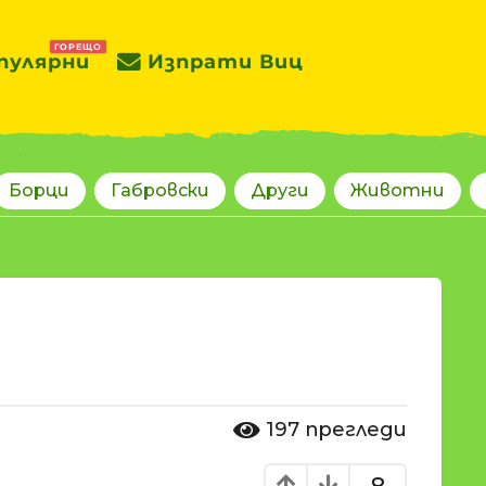
ГОРЕЩО
пулярни
Изпрати Виц
Борци
Габровски
Други
Животни
197
прегледи