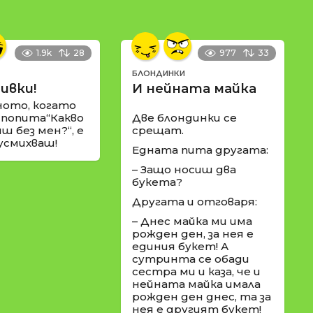
1.9k
28
977
33
БЛОНДИНКИ
ивки!
И нейната майка
ното, когато
 попита“Какво
Две блондинки се
ш без мен?“, е
срещат.
 усмихваш!
Едната пита другата:
– Защо носиш два
букета?
Другата и отговаря:
– Днес майка ми има
рожден ден, за нея е
единия букет! А
сутринта се обади
сестра ми и каза, че и
нейната майка имала
рожден ден днес, та за
нея е другият букет!