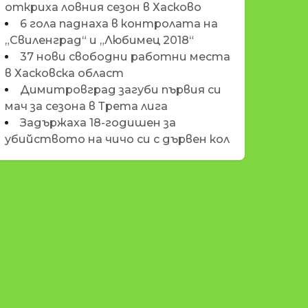
откриха ловния сезон в Хасково
6 гола паднаха в контролата на
„Свиленград“ и „Любимец 2018“
37 нови свободни работни места
в Хасковска област
Димитровград загуби първия си
мач за сезона в Трета лига
Задържаха 18-годишен за
убийството на чичо си с дървен кол