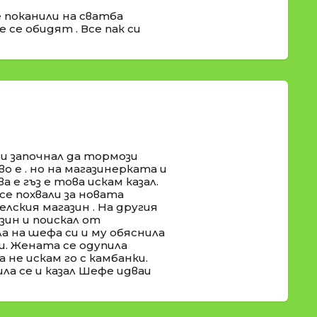
 поканили на сватба
 се обидят . Все пак си
 и започнал да тормози
во е . но на магазинерката и
а е гъз е това искам казал.
се похвали за новата
селския магазин . На другия
ин и поискал от
а на шефа си и му обяснила
и. Жената се одупила
 не искам го с камбанки.
ла се и казал Шефе идваи