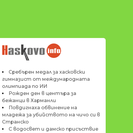
НОВИНИТЕ НА
HASKOVO.INFO
Сребърен медал за хасковски
гимназист от международната
олимпиада по ИИ
Рожден ден в центъра за
бежанци в Харманли
Повдигнаха обвинение на
младежа за убийството на чичо си в
Странско
С водосвет и дамско присъствие