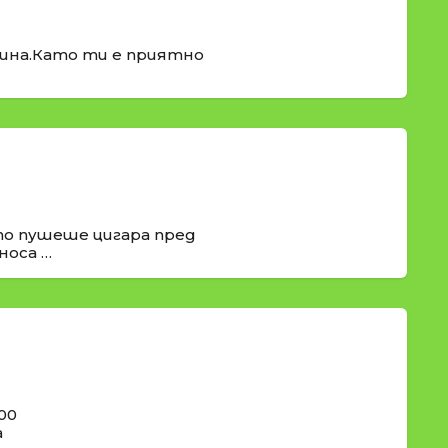
рина.Като ти е приятно
о пушеше цигара пред
носа …
00
а