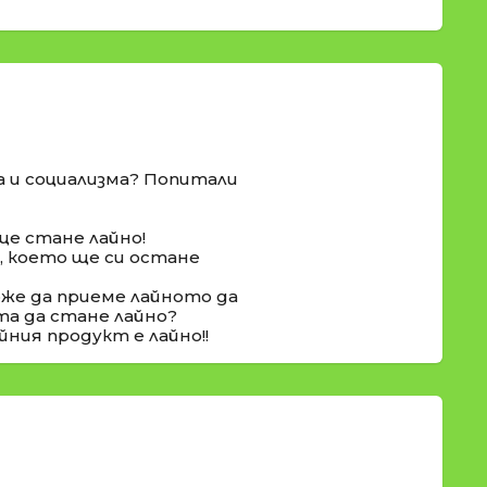
а и социализма? Попитали
ще стане лайно!
о, което ще си остане
оже да приеме лайното да
та да стане лайно?
йния продукт е лайно!!