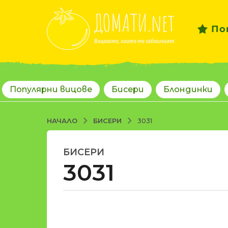
По
Популярни вицове
Бисери
Блондинки
БИСЕРИ
НАЧАЛО
3031
БИСЕРИ
1
3031
8
г
о
д
о
и
т
н
d