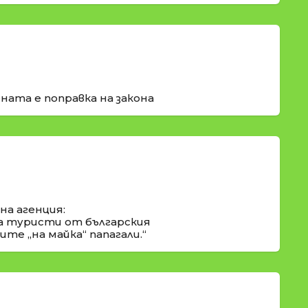
ната е поправка на закона
а агенция:
а туристи от българския
те „на майка“ папагали.“