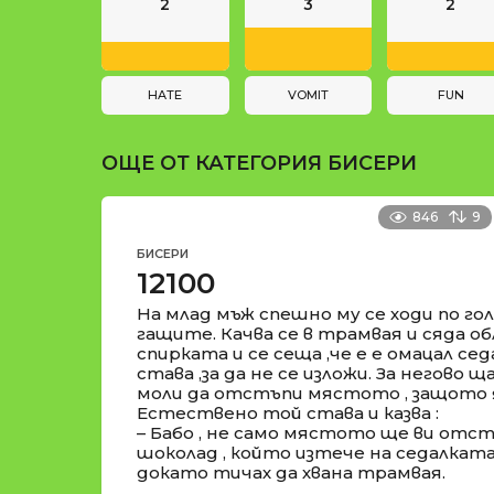
n
и
2
3
2
a
t
i
HATE
VOMIT
FUN
o
ОЩЕ ОТ КАТЕГОРИЯ
БИСЕРИ
n
846
9
БИСЕРИ
12100
На млад мъж спешно му се ходи по гол
гащите. Качва се в трамвая и сяда о
спирката и се сеща ,че е е омацал сед
става ,за да не се изложи. За негово 
моли да отстъпи мястото , защото я
Естествено той става и казва :
– Бабо , не само мястото ще ви отстъ
шоколад , който изтече на седалката 
докато тичах да хвана трамвая.