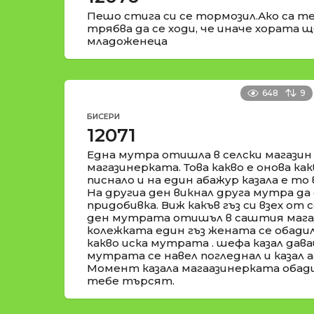
Пешо стига си се тормозил.Ако са те
трябва да се ходи, че иначе хората ще
младоженеца
648
9
БИСЕРИ
12071
Една мутра отишла в селски магазин
магазинерката. Това какво е онова как
писнало и на един абажур казала е то в
На другиа ден викнал друга мутра да 
придобивка. Виж какъв гъз си взех от 
ден мутрата отишъл в саштия магаз
колежката един гъз жената се обадил
какво иска мутрата . шефа казал дава
мутрата се навел погледнал и казал аа
Момент казала магаазинерката обади
тебе търсят.